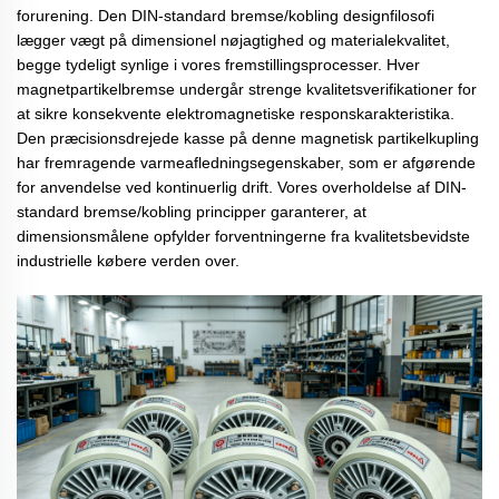
forurening. Den
DIN-standard bremse/kobling
designfilosofi
lægger vægt på dimensionel nøjagtighed og materialekvalitet,
begge tydeligt synlige i vores fremstillingsprocesser. Hver
magnetpartikelbremse
undergår strenge kvalitetsverifikationer for
at sikre konsekvente elektromagnetiske responskarakteristika.
Den præcisionsdrejede kasse på denne
magnetisk partikelkupling
har fremragende varmeafledningsegenskaber, som er afgørende
for anvendelse ved kontinuerlig drift. Vores overholdelse af
DIN-
standard bremse/kobling
principper garanterer, at
dimensionsmålene opfylder forventningerne fra kvalitetsbevidste
industrielle købere verden over.