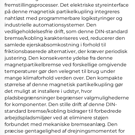
fremstillingsprocesser. Det elektriske styreinterface
på denne
magnetisk partikelkupling
integreres
nahtløst med programmerbare logikstyringer og
industrielle automationsystemer. Den
vedligeholdelsesfrie drift, som denne
DIN-standard
bremse/kobling
karakteriseres ved, reducerer den
samlede ejerskabsomkostning i forhold til
friktionsbaserede alternativer, der kræver periodisk
justering. Den konsekvente ydelse fra denne
magnetpartikelbremse
ved forskellige omgivende
temperaturer gør den velegnet til brug under
mange klimaforhold verden over. Den kompakte
størrelse af denne
magnetisk partikelkupling
gør
det muligt at installere i udstyr, hvor
pladsbegrænsninger begrænser valgmulighederne
for komponenter. Den stille drift af denne
DIN-
standard bremse/kobling
bidrager til forbedrede
arbejdspladsmiljøer ved at eliminere støjen
forbundet med mekaniske bremseanlæg. Den
præcise gentagelighed af drejningsmomentet for