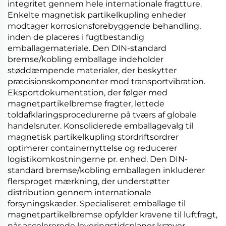
integritet gennem hele internationale fragtture.
Enkelte
magnetisk partikelkupling
enheder
modtager korrosionsforebyggende behandling,
inden de placeres i fugtbestandig
emballagemateriale. Den
DIN-standard
bremse/kobling
emballage indeholder
støddæmpende materialer, der beskytter
præcisionskomponenter mod transportvibration.
Eksportdokumentation, der følger med
magnetpartikelbremse
fragter, lettede
toldafklaringsprocedurerne på tværs af globale
handelsruter. Konsoliderede emballagevalg til
magnetisk partikelkupling
stordriftsordrer
optimerer containernyttelse og reducerer
logistikomkostningerne pr. enhed. Den
DIN-
standard bremse/kobling
emballagen inkluderer
flersproget mærkning, der understøtter
distribution gennem internationale
forsyningskæder. Specialiseret emballage til
magnetpartikelbremse
opfylder kravene til luftfragt,
når accelererede leveringstidsplaner kræver