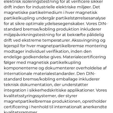
elektrisk isoleringstestning for at verificere sikker
drift inden for industrielle elektriske miljøer. Det
magnetiske partikelmedium i hver
magnetisk
partikelkupling
undergår partikelstørrelsesanalyse
for at sikre optimale ydelsesegenskaber. Vores
DIN-
standard bremse/kobling
produktion inkluderer
miljøpåvirkningstestning for at bekræfte pålidelig
drift ved ekstreme temperaturer. Akssvingning og
lejerspil for hver
magnetpartikelbremse
montering
modtager individuel verifikation, inden den
endelige godkendelse gives. Materialecertificering
følger med
magnetisk partikelkupling
komponenterne og dokumenterer overholdelse af
internationale materialestandarder. Den
DIN-
standard bremse/kobling
emballage inkluderer
teknisk dokumentation, der understøtter
integration i sikkerhedskritiske applikationer. Vores
kvalitetsstyringssystemer, der styrer
magnetpartikelbremse
produktionen, opretholder
certificering i henhold til internationalt anerkendte
kvalitetsrammer.