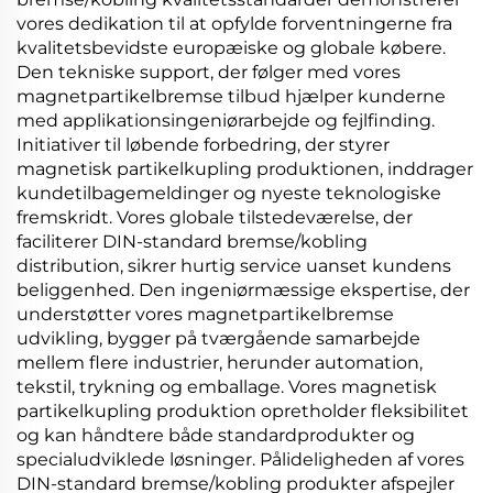
vores dedikation til at opfylde forventningerne fra
kvalitetsbevidste europæiske og globale købere.
Den tekniske support, der følger med vores
magnetpartikelbremse
tilbud hjælper kunderne
med applikationsingeniørarbejde og fejlfinding.
Initiativer til løbende forbedring, der styrer
magnetisk partikelkupling
produktionen, inddrager
kundetilbagemeldinger og nyeste teknologiske
fremskridt. Vores globale tilstedeværelse, der
faciliterer
DIN-standard bremse/kobling
distribution, sikrer hurtig service uanset kundens
beliggenhed. Den ingeniørmæssige ekspertise, der
understøtter vores
magnetpartikelbremse
udvikling, bygger på tværgående samarbejde
mellem flere industrier, herunder automation,
tekstil, trykning og emballage. Vores
magnetisk
partikelkupling
produktion opretholder fleksibilitet
og kan håndtere både standardprodukter og
specialudviklede løsninger. Pålideligheden af vores
DIN-standard bremse/kobling
produkter afspejler