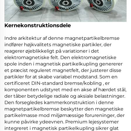
Kernekonstruktionsdele
Indre arkitektur af denne
magnetpartikelbremse
indfører højkvalitets magnetiske partikler, der
reagerer øjeblikkeligt på variationer i det
elektromagnetiske felt. Den elektromagnetiske
spole inden i
magnetisk partikelkupling
genererer
et præcist reguleret magnetfelt, der justerer disse
partikler for at skabe variabel modstand. Som en
certificeret
DIN-standard bremse/kobling
, er
komponenten udstyret med en akse af hærdet stål,
der tåber betydelige radiale og aksiale belastninger.
Den forsegledes kammerkonstruktion i denne
magnetpartikelbremse
beskytter den magnetiske
partikelmasse mod miljømæssige forureninger, der
kunne påvirke ydeevnen. Premium lejesystemer
integreret i
magnetisk partikelkupling
sikrer glat