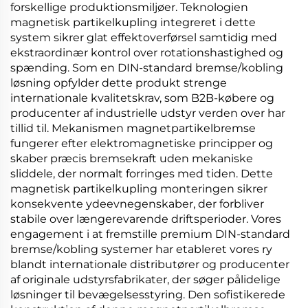
forskellige produktionsmiljøer. Teknologien
magnetisk partikelkupling
integreret i dette
system sikrer glat effektoverførsel samtidig med
ekstraordinær kontrol over rotationshastighed og
spænding. Som en
DIN-standard bremse/kobling
løsning opfylder dette produkt strenge
internationale kvalitetskrav, som B2B-købere og
producenter af industrielle udstyr verden over har
tillid til. Mekanismen
magnetpartikelbremse
fungerer efter elektromagnetiske principper og
skaber præcis bremsekraft uden mekaniske
sliddele, der normalt forringes med tiden. Dette
magnetisk partikelkupling
monteringen sikrer
konsekvente ydeevnegenskaber, der forbliver
stabile over længerevarende driftsperioder. Vores
engagement i at fremstille premium
DIN-standard
bremse/kobling
systemer har etableret vores ry
blandt internationale distributører og producenter
af originale udstyrsfabrikater, der søger pålidelige
løsninger til bevægelsesstyring. Den sofistikerede