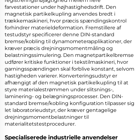
registreringsnøjagtighed mellem flere
farvestationer under højhastighedsdrift. Den
magnetisk partikelkupling
anvendes bredt i
trækkemaskineri, hvor præcis spændingskontrol
forhindrer materieldeformation. Fremstillere af
testudstyr specificerer denne
DIN-standard
bremse/kobling
til dynamometerapplikationer, der
kræver præcis drejningsmomentmåling og
belastningssimulering. Den
magnetpartikelbremse
udfører kritiske funktioner i tekstilmaskineri, hvor
garningsspændingen skal forblive konstant, selvom
hastigheden varierer. Konverteringsudstyr er
afhængigt af den
magnetisk partikelkupling
til at
styre materialestrømmen under slitsnings-,
laminering- og belægningsprocesser. Den
DIN-
standard bremse/kobling
konfiguration tilpasser sig
let laboratorieudstyr, der kræver gentagelige
drejningsmomentbelastninger til
materialitetstestprocedurer.
Specialiserede industrielle anvendelser