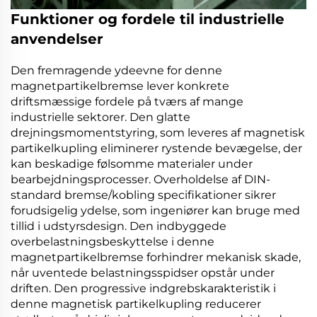
Funktioner og fordele til industrielle
anvendelser
Den fremragende ydeevne for denne
magnetpartikelbremse
lever konkrete
driftsmæssige fordele på tværs af mange
industrielle sektorer. Den glatte
drejningsmomentstyring, som leveres af
magnetisk
partikelkupling
eliminerer rystende bevægelse, der
kan beskadige følsomme materialer under
bearbejdningsprocesser. Overholdelse af
DIN-
standard bremse/kobling
specifikationer sikrer
forudsigelig ydelse, som ingeniører kan bruge med
tillid i udstyrsdesign. Den indbyggede
overbelastningsbeskyttelse i denne
magnetpartikelbremse
forhindrer mekanisk skade,
når uventede belastningsspidser opstår under
driften. Den progressive indgrebskarakteristik i
denne
magnetisk partikelkupling
reducerer