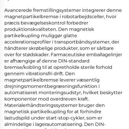
Avancerede fremstillingsystemer integrerer denne
magnetpartikelbremse
i robotarbejdsceller, hvor
præcis bevægelseskontrol forbedrer
produktionskvaliteten. Den
magnetisk
partikelkupling
muliggør glatte
accelerationsprofiler i transportbåndsystemer, der
håndterer skrøbelige produkter, som er sårbare
over for stødskader. Farmaceutiske emballagelinjer
er afhængige af denne
DIN-standard
bremse/kobling
til at opretholde sterile forhold
gennem vibrationsfri drift. Den
magnetpartikelbremse
leverer væsentlig
drejningsmomentbegræsningsfunktion i
automatiseret monteringsudstyr, hvilket beskytter
komponenter mod overdreven kraft.
Materialerhåndteringssystemer bruger den
magnetisk partikelkupling
for at forhindre
lastudspild under start-stop-cykler, som er
almindelige i lagerautomatisering. Den
DIN-