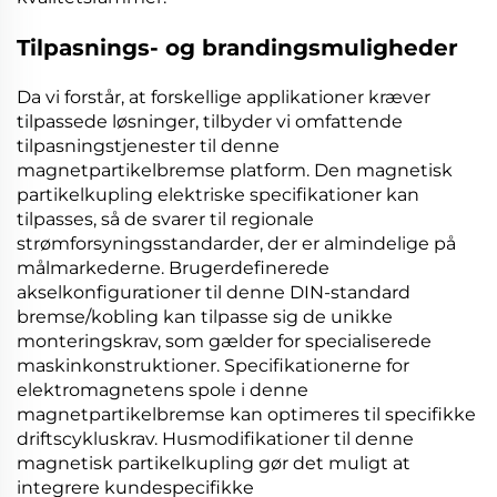
Tilpasnings- og brandingsmuligheder
Da vi forstår, at forskellige applikationer kræver
tilpassede løsninger, tilbyder vi omfattende
tilpasningstjenester til denne
magnetpartikelbremse
platform. Den
magnetisk
partikelkupling
elektriske specifikationer kan
tilpasses, så de svarer til regionale
strømforsyningsstandarder, der er almindelige på
målmarkederne. Brugerdefinerede
akselkonfigurationer til denne
DIN-standard
bremse/kobling
kan tilpasse sig de unikke
monteringskrav, som gælder for specialiserede
maskinkonstruktioner. Specifikationerne for
elektromagnetens spole i denne
magnetpartikelbremse
kan optimeres til specifikke
driftscykluskrav. Husmodifikationer til denne
magnetisk partikelkupling
gør det muligt at
integrere kundespecifikke