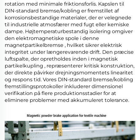
rotation med minimale friktionsforlis. Kapslen til
DIN-standard bremse/kobling
er fremstillet af
korrosionsbestandige materialer, der er velegnede
til industrielle atmosfærer med fugt eller kemiske
dampe. Højtemperaturbestandig isolering omgiver
den elektromagnetiske spole i denne
magnetpartikelbremse
, hvilket sikrer elektrisk
integritet under længerevarende drift. Den præcise
luftspalte, der opretholdes inden i
magnetisk
partikelkupling
, repræsenterer kritisk konstruktion,
der direkte påvirker drejningsmomentets linearitet
og respons tid. Vores
DIN-standard bremse/kobling
fremstillingsprotokoller inkluderer dimensionel
verifikation på flere produktionsstadier for at
eliminere problemer med akkumuleret tolerance.