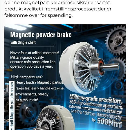
denne
magnetpartikelbremse
sikrer ensartet
produktkvalitet i fremstillingsprocesser, der er
følsomme over for spænding.