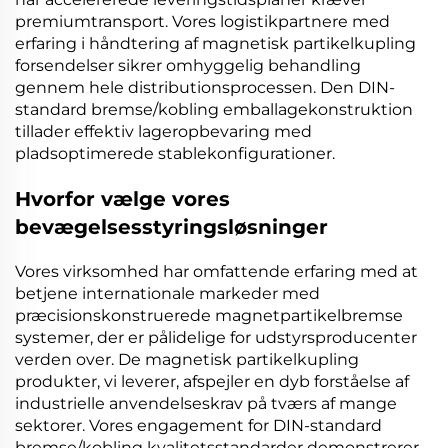
premiumtransport. Vores logistikpartnere med
erfaring i håndtering af
magnetisk partikelkupling
forsendelser sikrer omhyggelig behandling
gennem hele distributionsprocessen. Den
DIN-
standard bremse/kobling
emballagekonstruktion
tillader effektiv lageropbevaring med
pladsoptimerede stablekonfigurationer.
Hvorfor vælge vores
bevægelsesstyringsløsninger
Vores virksomhed har omfattende erfaring med at
betjene internationale markeder med
præcisionskonstruerede
magnetpartikelbremse
systemer, der er pålidelige for udstyrsproducenter
verden over. De
magnetisk partikelkupling
produkter, vi leverer, afspejler en dyb forståelse af
industrielle anvendelseskrav på tværs af mange
sektorer. Vores engagement for
DIN-standard
bremse/kobling
kvalitetsstandarder demonstrerer