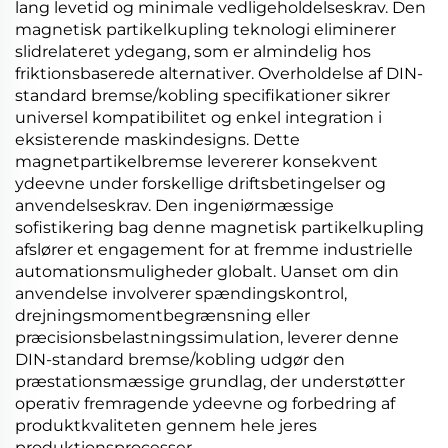
lang levetid og minimale vedligeholdelseskrav. Den
magnetisk partikelkupling
teknologi eliminerer
slidrelateret ydegang, som er almindelig hos
friktionsbaserede alternativer. Overholdelse af
DIN-
standard bremse/kobling
specifikationer sikrer
universel kompatibilitet og enkel integration i
eksisterende maskindesigns. Dette
magnetpartikelbremse
levererer konsekvent
ydeevne under forskellige driftsbetingelser og
anvendelseskrav. Den ingeniørmæssige
sofistikering bag denne
magnetisk partikelkupling
afslører et engagement for at fremme industrielle
automationsmuligheder globalt. Uanset om din
anvendelse involverer spændingskontrol,
drejningsmomentbegrænsning eller
præcisionsbelastningssimulation, leverer denne
DIN-standard bremse/kobling
udgør den
præstationsmæssige grundlag, der understøtter
operativ fremragende ydeevne og forbedring af
produktkvaliteten gennem hele jeres
produktionsprocesser.