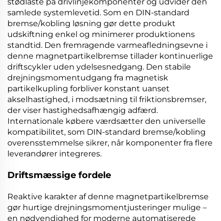
stødlaste på drivlinjekomponenter og udvider den
samlede systemlevetid. Som en
DIN-standard
bremse/kobling
løsning gør dette produkt
udskiftning enkel og minimerer produktionens
standtid. Den fremragende varmeafledningsevne i
denne
magnetpartikelbremse
tillader kontinuerlige
driftscykler uden ydelsesnedgang. Den stabile
drejningsmomentudgang fra
magnetisk
partikelkupling
forbliver konstant uanset
akselhastighed, i modsætning til friktionsbremser,
der viser hastighedsafhængig adfærd.
Internationale købere værdsætter den universelle
kompatibilitet, som
DIN-standard bremse/kobling
overensstemmelse sikrer, når komponenter fra flere
leverandører integreres.
Driftsmæssige fordele
Reaktive karakter af denne
magnetpartikelbremse
gør hurtige drejningsmomentjusteringer mulige –
en nødvendighed for moderne automatiserede