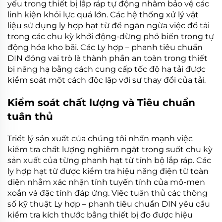
yếu trong thiết bị lắp ráp tự động nhằm bảo vệ các
linh kiện khỏi lực quá lớn. Các hệ thống xử lý vật
liệu sử dụng
ly hợp hạt từ
để ngăn ngừa việc đổ tải
trong các chu kỳ khởi động-dừng phổ biến trong tự
động hóa kho bãi. Các
Ly hợp – phanh tiêu chuẩn
DIN
đóng vai trò là thành phần an toàn trong thiết
bị nâng hạ bằng cách cung cấp tốc độ hạ tải được
kiểm soát một cách độc lập với sự thay đổi của tải.
Kiểm soát chất lượng và Tiêu chuẩn
tuân thủ
Triết lý sản xuất của chúng tôi nhấn mạnh việc
kiểm tra chất lượng nghiêm ngặt trong suốt chu kỳ
sản xuất của từng
phanh hạt từ tính
bộ lắp ráp. Các
ly hợp hạt từ
được kiểm tra hiệu năng điện từ toàn
diện nhằm xác nhận tính tuyến tính của mô-men
xoắn và đặc tính đáp ứng. Việc tuân thủ các thông
số kỹ thuật
Ly hợp – phanh tiêu chuẩn DIN
yêu cầu
kiểm tra kích thước bằng thiết bị đo được hiệu