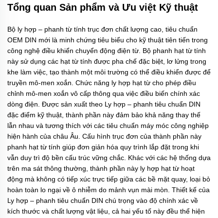
Tổng quan Sản phẩm và Ưu việt Kỹ thuật
Bộ ly hợp – phanh từ tính trục đơn chất lượng cao, tiêu chuẩn
OEM DIN mới là minh chứng tiêu biểu cho kỹ thuật tiên tiến trong
công nghệ điều khiển chuyển động điện từ. Bộ
phanh hạt từ tính
này sử dụng các hạt từ tính được pha chế đặc biệt, lơ lửng trong
khe làm việc, tạo thành một môi trường có thể điều khiển được để
truyền mô-men xoắn. Chức năng
ly hợp hạt từ
cho phép điều
chỉnh mô-men xoắn vô cấp thông qua việc điều biến chính xác
dòng điện. Được sản xuất theo
Ly hợp – phanh tiêu chuẩn DIN
đặc điểm kỹ thuật, thành phần này đảm bảo khả năng thay thế
lẫn nhau và tương thích với các tiêu chuẩn máy móc công nghiệp
hiện hành của châu Âu. Cấu hình trục đơn của thành phần này
phanh hạt từ tính
giúp đơn giản hóa quy trình lắp đặt trong khi
vẫn duy trì độ bền cấu trúc vững chắc. Khác với các hệ thống dựa
trên ma sát thông thường, thành phần này
ly hợp hạt từ
hoạt
động mà không có tiếp xúc trực tiếp giữa các bề mặt quay, loại bỏ
hoàn toàn lo ngại về ô nhiễm do mảnh vụn mài mòn. Thiết kế của
Ly hợp – phanh tiêu chuẩn DIN
chú trọng vào độ chính xác về
kích thước và chất lượng vật liệu, cả hai yếu tố này đều thể hiện