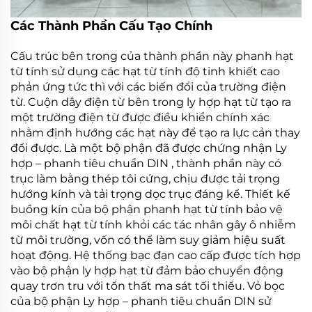
Các Thành Phần Cấu Tạo Chính
Cấu trúc bên trong của thành phần này
phanh hạt
từ tính
sử dụng các hạt từ tính độ tinh khiết cao
phản ứng tức thì với các biến đổi của trường điện
từ. Cuộn dây điện từ bên trong
ly hợp hạt từ
tạo ra
một trường điện từ được điều khiển chính xác
nhằm định hướng các hạt này để tạo ra lực cản thay
đổi được. Là một bộ phận đã được chứng nhận
Ly
hợp – phanh tiêu chuẩn DIN
, thành phần này có
trục làm bằng thép tôi cứng, chịu được tải trọng
hướng kính và tải trọng dọc trục đáng kể. Thiết kế
buồng kín của bộ phận
phanh hạt từ tính
bảo vệ
môi chất hạt từ tính khỏi các tác nhân gây ô nhiễm
từ môi trường, vốn có thể làm suy giảm hiệu suất
hoạt động. Hệ thống bạc đạn cao cấp được tích hợp
vào bộ phận
ly hợp hạt từ
đảm bảo chuyển động
quay trơn tru với tổn thất ma sát tối thiểu. Vỏ bọc
của bộ phận
Ly hợp – phanh tiêu chuẩn DIN
sử