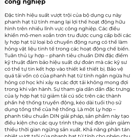
công nghiệp
Đặc tính hiệu suất vượt trội của bộ dụng cụ này
phanh hạt từ tính
mang lại lợi thế hoạt động hữu
hình trên nhiều lĩnh vực công nghiệp. Các điều
khiển mô-men xoắn trơn tru được cung cấp bởi các
ly hợp hạt từ
loại bỏ chuyển động rung có thể làm
hỏng vật liệu tinh tế trong các hoạt động chế biến.
Tuân thủ
Ly hợp – phanh tiêu chuẩn DIN
đặc điểm
kỹ thuật đảm bảo hiệu suất dự đoán mà các kỹ sư
có thể tự tin kết hợp vào thiết kế thiết bị. Bảo vệ
quá tải vốn có của
phanh hạt từ tính
ngăn ngừa hư
hỏng cơ học khi xảy ra các đợt tải không mong đợi
trong khi vận hành. Sự tham gia dần dần đặc trưng
của
ly hợp hạt từ
giảm tải cú sốc trên các thành
phần hệ thống truyền động, kéo dài tuổi thọ sử
dụng tổng thể của hệ thống. Là một
Ly hợp –
phanh tiêu chuẩn DIN
giải pháp, sản phẩm này tạo
điều kiện cho các quy trình thay thế đơn giản giảm
thiểu thời gian ngừng sản xuất. Khả năng phân tán
nhiệt vượt trội của
phanh hạt từ tính
cho phép chu