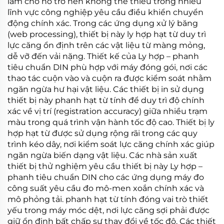
làm cho nó trở nên không thể thiếu trong nhiều
lĩnh vực công nghiệp yêu cầu điều khiển chuyển
động chính xác. Trong các ứng dụng xử lý băng
(web processing), thiết bị này
ly hợp hạt từ
duy trì
lực căng ổn định trên các vật liệu từ màng mỏng,
dễ vỡ đến vải nặng. Thiết kế của
Ly hợp – phanh
tiêu chuẩn DIN
phù hợp với máy đóng gói, nơi các
thao tác cuộn vào và cuộn ra được kiểm soát nhằm
ngăn ngừa hư hại vật liệu. Các thiết bị in sử dụng
thiết bị này
phanh hạt từ tính
để duy trì độ chính
xác về vị trí (registration accuracy) giữa nhiều trạm
màu trong quá trình vận hành tốc độ cao. Thiết bị
ly
hợp hạt từ
được sử dụng rộng rãi trong các quy
trình kéo dây, nơi kiểm soát lực căng chính xác giúp
ngăn ngừa biến dạng vật liệu. Các nhà sản xuất
thiết bị thử nghiệm yêu cầu thiết bị này
Ly hợp –
phanh tiêu chuẩn DIN
cho các ứng dụng máy đo
công suất yêu cầu đo mô-men xoắn chính xác và
mô phỏng tải.
phanh hạt từ tính
đóng vai trò thiết
yếu trong máy móc dệt, nơi lực căng sợi phải được
giữ ổn định bất chấp sự thay đổi về tốc độ. Các thiết