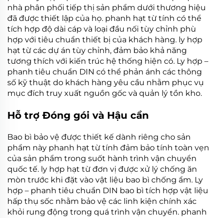
nhà phân phối tiếp thị sản phẩm dưới thương hiệu
đã được thiết lập của họ.
phanh hạt từ tính
có thể
tích hợp độ dài cáp và loại đầu nối tùy chỉnh phù
hợp với tiêu chuẩn thiết bị của khách hàng.
ly hợp
hạt từ
các dự án tùy chỉnh, đảm bảo khả năng
tương thích với kiến trúc hệ thống hiện có.
Ly hợp –
phanh tiêu chuẩn DIN
có thể phản ánh các thông
số kỹ thuật do khách hàng yêu cầu nhằm phục vụ
mục đích truy xuất nguồn gốc và quản lý tồn kho.
Hỗ trợ Đóng gói và Hậu cần
Bao bì bảo vệ được thiết kế dành riêng cho sản
phẩm này
phanh hạt từ tính
đảm bảo tính toàn vẹn
của sản phẩm trong suốt hành trình vận chuyển
quốc tế.
ly hợp hạt từ
đơn vị được xử lý chống ăn
mòn trước khi đặt vào vật liệu bao bì chống ẩm.
Ly
hợp – phanh tiêu chuẩn DIN
bao bì tích hợp vật liệu
hấp thụ sốc nhằm bảo vệ các linh kiện chính xác
khỏi rung động trong quá trình vận chuyển.
phanh