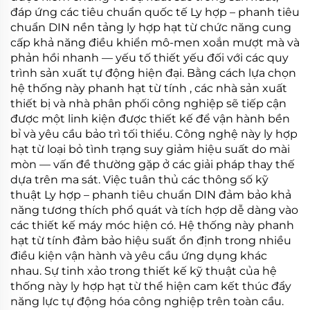
đáp ứng các tiêu chuẩn quốc tế
Ly hợp – phanh tiêu
chuẩn DIN
nền tảng
ly hợp hạt từ
chức năng cung
cấp khả năng điều khiển mô-men xoắn mượt mà và
phản hồi nhanh — yếu tố thiết yếu đối với các quy
trình sản xuất tự động hiện đại. Bằng cách lựa chọn
hệ thống này
phanh hạt từ tính
, các nhà sản xuất
thiết bị và nhà phân phối công nghiệp sẽ tiếp cận
được một linh kiện được thiết kế để vận hành bền
bỉ và yêu cầu bảo trì tối thiểu. Công nghệ này
ly hợp
hạt từ
loại bỏ tình trạng suy giảm hiệu suất do mài
mòn — vấn đề thường gặp ở các giải pháp thay thế
dựa trên ma sát. Việc tuân thủ các thông số kỹ
thuật
Ly hợp – phanh tiêu chuẩn DIN
đảm bảo khả
năng tương thích phổ quát và tích hợp dễ dàng vào
các thiết kế máy móc hiện có. Hệ thống này
phanh
hạt từ tính
đảm bảo hiệu suất ổn định trong nhiều
điều kiện vận hành và yêu cầu ứng dụng khác
nhau. Sự tinh xảo trong thiết kế kỹ thuật của hệ
thống này
ly hợp hạt từ
thể hiện cam kết thúc đẩy
năng lực tự động hóa công nghiệp trên toàn cầu.