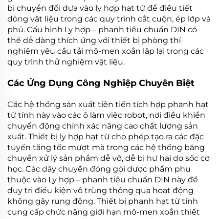
bị chuyển đổi dựa vào
ly hợp hạt từ
để điều tiết
dòng vật liệu trong các quy trình cắt cuộn, ép lớp và
phủ. Cấu hình
Ly hợp – phanh tiêu chuẩn DIN
có
thể dễ dàng thích ứng với thiết bị phòng thí
nghiệm yêu cầu tải mô-men xoắn lặp lại trong các
quy trình thử nghiệm vật liệu.
Các Ứng Dụng Công Nghiệp Chuyên Biệt
Các hệ thống sản xuất tiên tiến tích hợp
phanh hạt
từ tính
này vào các ô làm việc robot, nơi điều khiển
chuyển động chính xác nâng cao chất lượng sản
xuất. Thiết bị
ly hợp hạt từ
cho phép tạo ra các đặc
tuyến tăng tốc mượt mà trong các hệ thống băng
chuyền xử lý sản phẩm dễ vỡ, dễ bị hư hại do sốc cơ
học. Các dây chuyền đóng gói dược phẩm phụ
thuộc vào
Ly hợp – phanh tiêu chuẩn DIN
này để
duy trì điều kiện vô trùng thông qua hoạt động
không gây rung động. Thiết bị
phanh hạt từ tính
cung cấp chức năng giới hạn mô-men xoắn thiết