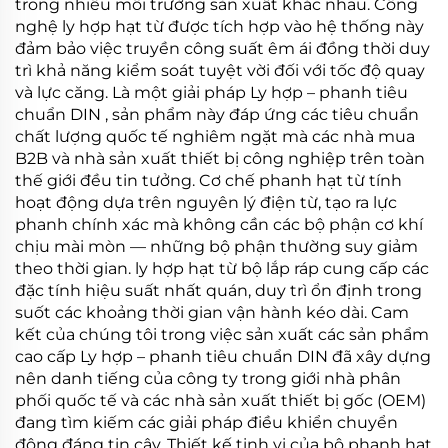
trong nhiều môi trường sản xuất khác nhau. Công
nghệ
ly hợp hạt từ
được tích hợp vào hệ thống này
đảm bảo việc truyền công suất êm ái đồng thời duy
trì khả năng kiểm soát tuyệt vời đối với tốc độ quay
và lực căng. Là một giải pháp
Ly hợp – phanh tiêu
chuẩn DIN
, sản phẩm này đáp ứng các tiêu chuẩn
chất lượng quốc tế nghiêm ngặt mà các nhà mua
B2B và nhà sản xuất thiết bị công nghiệp trên toàn
thế giới đều tin tưởng. Cơ chế
phanh hạt từ tính
hoạt động dựa trên nguyên lý điện từ, tạo ra lực
phanh chính xác mà không cần các bộ phận cơ khí
chịu mài mòn — những bộ phận thường suy giảm
theo thời gian.
ly hợp hạt từ
bộ lắp ráp cung cấp các
đặc tính hiệu suất nhất quán, duy trì ổn định trong
suốt các khoảng thời gian vận hành kéo dài. Cam
kết của chúng tôi trong việc sản xuất các sản phẩm
cao cấp
Ly hợp – phanh tiêu chuẩn DIN
đã xây dựng
nên danh tiếng của công ty trong giới nhà phân
phối quốc tế và các nhà sản xuất thiết bị gốc (OEM)
đang tìm kiếm các giải pháp điều khiển chuyển
động đáng tin cậy. Thiết kế tinh vi của bộ
phanh hạt