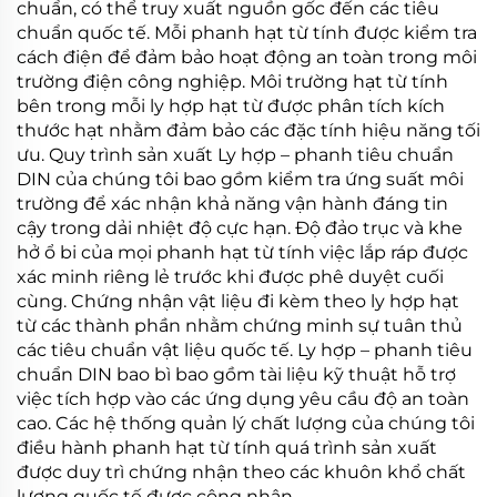
chuẩn, có thể truy xuất nguồn gốc đến các tiêu
chuẩn quốc tế. Mỗi
phanh hạt từ tính
được kiểm tra
cách điện để đảm bảo hoạt động an toàn trong môi
trường điện công nghiệp. Môi trường hạt từ tính
bên trong mỗi
ly hợp hạt từ
được phân tích kích
thước hạt nhằm đảm bảo các đặc tính hiệu năng tối
ưu. Quy trình sản xuất
Ly hợp – phanh tiêu chuẩn
DIN
của chúng tôi bao gồm kiểm tra ứng suất môi
trường để xác nhận khả năng vận hành đáng tin
cậy trong dải nhiệt độ cực hạn. Độ đảo trục và khe
hở ổ bi của mọi
phanh hạt từ tính
việc lắp ráp được
xác minh riêng lẻ trước khi được phê duyệt cuối
cùng. Chứng nhận vật liệu đi kèm theo
ly hợp hạt
từ
các thành phần nhằm chứng minh sự tuân thủ
các tiêu chuẩn vật liệu quốc tế.
Ly hợp – phanh tiêu
chuẩn DIN
bao bì bao gồm tài liệu kỹ thuật hỗ trợ
việc tích hợp vào các ứng dụng yêu cầu độ an toàn
cao. Các hệ thống quản lý chất lượng của chúng tôi
điều hành
phanh hạt từ tính
quá trình sản xuất
được duy trì chứng nhận theo các khuôn khổ chất
lượng quốc tế được công nhận.