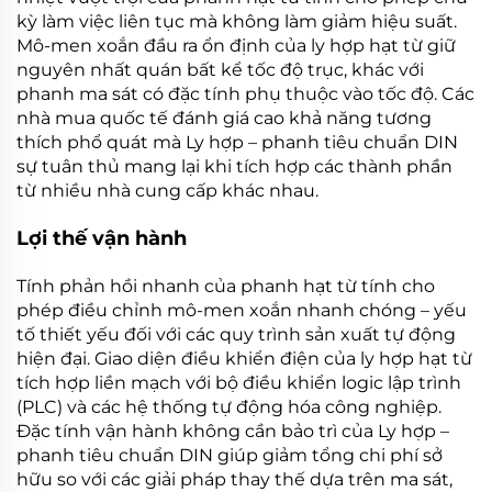
kỳ làm việc liên tục mà không làm giảm hiệu suất.
Mô-men xoắn đầu ra ổn định của
ly hợp hạt từ
giữ
nguyên nhất quán bất kể tốc độ trục, khác với
phanh ma sát có đặc tính phụ thuộc vào tốc độ. Các
nhà mua quốc tế đánh giá cao khả năng tương
thích phổ quát mà
Ly hợp – phanh tiêu chuẩn DIN
sự tuân thủ mang lại khi tích hợp các thành phần
từ nhiều nhà cung cấp khác nhau.
Lợi thế vận hành
Tính phản hồi nhanh của
phanh hạt từ tính
cho
phép điều chỉnh mô-men xoắn nhanh chóng – yếu
tố thiết yếu đối với các quy trình sản xuất tự động
hiện đại. Giao diện điều khiển điện của
ly hợp hạt từ
tích hợp liền mạch với bộ điều khiển logic lập trình
(PLC) và các hệ thống tự động hóa công nghiệp.
Đặc tính vận hành không cần bảo trì của
Ly hợp –
phanh tiêu chuẩn DIN
giúp giảm tổng chi phí sở
hữu so với các giải pháp thay thế dựa trên ma sát,