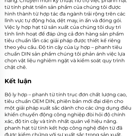
hàng. Chuyên môn kỹ thuật hỗ trợ việc
phanh hạt
từ tính
phát triển sản phẩm của chúng tôi được
hình thành từ hợp tác đa ngành trải rộng trên các
lĩnh vực tự động hóa, dệt may, in ấn và đóng gói.
Việc
ly hợp hạt từ
sản xuất của chúng tôi duy trì
tính linh hoạt để đáp ứng cả đơn hàng sản phẩm
tiêu chuẩn lẫn các giải pháp được thiết kế riêng
theo yêu cầu. Độ tin cậy của
Ly hợp – phanh tiêu
chuẩn DIN
sản phẩm chúng tôi phản ánh việc lựa
chọn vật liệu nghiêm ngặt và kiểm soát quy trình
chặt chẽ.
Kết luận
Bộ ly hợp – phanh từ tính trục đơn chất lượng cao,
tiêu chuẩn OEM DIN, phiên bản mới đại diện cho
một giải pháp xuất sắc dành cho các ứng dụng điều
khiển chuyển động công nghiệp đòi hỏi độ chính
xác, độ tin cậy và tính nhất quán về hiệu năng.
phanh hạt từ tính
kết hợp công nghệ điện từ đã
được kiểm chứng với sự xuất sắc trong sản xuất,