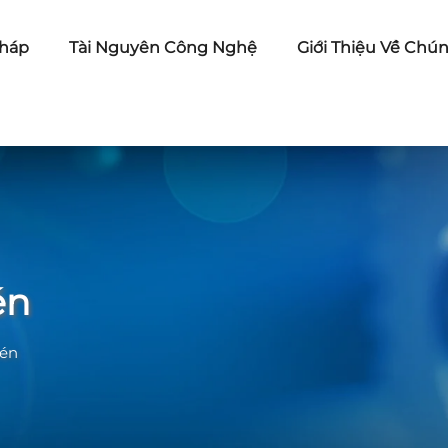
pháp
Tài Nguyên Công Nghệ
Giới Thiệu Về Chún
én
nén