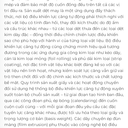
mép và đảm bảo mật độ cuốn đồng đều trên tất cả các vị
trí đầu ra. Sản xuất dệt may là một ứng dụng đầy thách
thức, nơi bộ điều khiển lực căng tự động phải thích nghi với
các vật liệu có tính đàn hồi, thay đổi kích thước do độ ẩm
và cấu trúc khác nhau – từ các loại dệt thưa đến các loại dệt
kim dày đặc – đồng thời điều chỉnh chiến lược điều khiển
sao cho phù hợp với hành vi của từng loại vật liệu. Bộ điều
khiển lực căng tự động cũng chứng minh hiệu quả tương
đương trong các ứng dụng gia công kim loại như kéo dây,
cán lá kim loại mỏng (foil rolling) và phủ dải kim loại (strip
coating), nơi đặc tính vật liệu khác biệt đáng kể so với các
vật liệu nền linh hoạt, nhưng kiểm soát lực căng vẫn giữ vai
trò then chốt đối với độ chính xác kích thước và chất lượng
bề mặt. Quy trình sản xuất giấy và các hoạt động chuyển
đổi sử dụng hệ thống bộ điều khiển lực căng tự động xuyên
suốt toàn bộ chuỗi sản xuất – từ giai đoạn tạo hình ban đầu,
qua các công đoạn phủ, ép bóng (calendaring) đến cuốn
cuộn cuối cùng – với mỗi giai đoạn đều yêu cầu các đặc
tuyến lực căng khác nhau, được tối ưu hóa theo loại giấy và
trọng lượng cơ bản (basis weight). Các dây chuyền ép đùn
màng (film extrusion) phụ thuộc vào công nghệ bộ điều