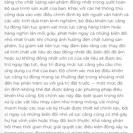
tảng cho chất lượng sản phẩm đồng nhất trong suốt toàn
bộ quá trình sản xuất của bạn. Khác với các hệ thống thủ
công dựa vào việc điều chỉnh định kỳ bởi người vận hành và
các ước tính dựa trên kinh nghiệm, bộ điều khiển lực căng
tự động liên tục giám sát mức lực căng hàng trăm hoặc
hàng nghìn lần mỗi giây, phát hiện ngay cả những biến đổi
nhỏ nhất trước khi chúng ảnh hưởng đến chất lượng sản
phẩm. Sự giám sát liên tục này đảm bảo rằng các thay đổi
về tính chất vật liệu do dao động nhiệt độ, biến đổi độ ẩm
hoặc sự không đồng nhất vốn có của vật liệu sẽ được bù
trừ ngay lập tức, duy trì đúng mức lực căng yêu cầu cho
ứng dụng cụ thể của bạn. Độ chính xác mà bộ điều khiển
lực căng tự động mang lại thường đạt trong khoảng một
đến hai phần trăm so với giá trị đặt trước — một mức độ
ổn định không thể đạt được bằng các phương pháp điều
khiển thủ công. Độ chính xác này đặc biệt quan trọng khi
xử lý các vật liệu nhạy cảm như màng mỏng, vải mỏng
manh hoặc các loại vải kỹ thuật được thiết kế chính xác, bởi
vì ngay cả những biến đổi nhỏ về lực căng cũng có thể gây
hư hại vĩnh viễn hoặc thay đổi kích thước. Khả năng phản
hồi theo thời gian thực giải quyết các điều kiện động xảy ra