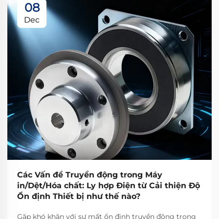
08
Dec
Các Vấn đề Truyền động trong Máy
in/Dệt/Hóa chất: Ly hợp Điện từ Cải thiện Độ
Ổn định Thiết bị như thế nào?
Gặp khó khăn với sự mất ổn định truyền động trong