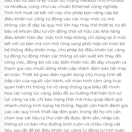
đầu vào và đầu ra kỹ thuật số, mạng fieldbus như Profibus
và Modbus, cũng như các chuẩn Ethernet công nghiệp.
Tính linh hoạt về kết nối này cho phép bạn nâng cấp bộ
điều khiển lực căng tự động vào các máy móc cũ mà
không cần đi dây lại quy mô lớn hay thay thế thiết bị, từ đó
bảo vệ khoản đầu tư vốn đồng thời sở hữu các khả năng
điều khiển hiện đại. Việc tích hợp không chỉ dừng lại ở mức
kết nối cơ bản mà còn mở rộng sang phối hợp với toàn bộ
hệ thống điều khiển máy, cho phép bộ điều khiển lực căng
tự động tự động nhận các thông số sản xuất khi thay đổi
công việc, đồng bộ với các biến thiên tốc độ dây chuyền và
tham gia vào chuỗi dừng khẩn cấp nhằm đảm bảo tắt máy
an toàn. Thiết kế giao diện người dùng chú trọng tính dễ
tiếp cận của người vận hành, với màn hình cảm ứng trực
quan hiển thị thông tin rõ ràng thông qua biểu đồ minh
họa các vùng lực căng, biểu đồ xu hướng thể hiện lịch sử
lực căng và các chỉ báo trạng thái mã màu giúp đánh giá
nhanh chóng tình trạng hệ thống. Người vận hành đánh giá
cao các quy trình thiết lập đơn giản, trong đó họ chỉ cần
chọn loại vật liệu từ thư viện đã được định sẵn, nhập các
thông số cơ bản như đường kính cuộn và chiều rộng vật
liệu, sau đó để bộ điều khiển lực căng tự động tự tính toán