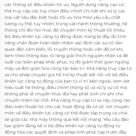
các thông số điều khiển tối ưu. Người dùng nâng cao có
thể truy cập các tùy chọn điều chỉnh chi tiết khi xử lý các
loại vật liệu đặc biệt hoặc tối ưu hóa theo yêu cầu chất
lượng cụ thể; tuy nhiên, trong vận hành thông thường, hệ
thống chỉ đòi hỏi mức độ chuyên môn kỹ thuật tối thiểu.
Bộ điều khiển lực căng tự động được trang bị đầy đủ tính
năng chẩn đoán toàn diện nhằm xác định các sự cố liên
quan đến cảm biến, lỗi truyền thông hoặc vấn đề cơ khí,
kèm theo thông báo rõ ràng giải thích nguyên nhân và đề
xuất các biện pháp khắc phục, từ đó giảm thời gian ngừng
máy và đơn giản hóa công tác bảo trì. Khả năng truy cập từ
xa cho phép chuyên gia hỗ trợ kỹ thuật kết nối với bộ điều
khiển lực căng tự động của bạn từ vị trí bên ngoài, xem xét
hiệu suất hệ thống, điều chỉnh thông số và xử lý sự cố mà
không phải di chuyển thực địa hay phát sinh chi phí cho
chuyến thăm tại chỗ. Khả năng truy cập từ xa này cũng tạo
điều kiện thuận lợi cho các hoạt động đa cơ sở, nơi chuyên
môn về điều khiển lực căng có thể được tập trung và chia
sẻ giữa các nhà máy thông qua kết nối mạng. Yêu cầu đào
tạo giảm đáng kể vì bộ điều khiển lực căng tự động tự
động hóa các quyết định và phép tính phức tạp trước đây