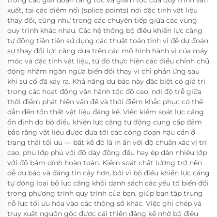
trong các giai đoạn tăng tốc và giảm tốc của quy trình sản
xuất, tại các điểm nối (splice points) nơi đặc tính vật liệu
thay đổi, cũng như trong các chuyển tiếp giữa các vùng
quy trình khác nhau. Các hệ thống bộ điều khiển lực căng
tự động tiên tiến sử dụng các thuật toán tinh vi để dự đoán
sự thay đổi lực căng dựa trên các mô hình hành vi của máy
móc và đặc tính vật liệu, từ đó thực hiện các điều chỉnh chủ
động nhằm ngăn ngừa biến đổi thay vì chỉ phản ứng sau
khi sự cố đã xảy ra. Khả năng dự báo này đặc biệt có giá trị
trong các hoạt động vận hành tốc độ cao, nơi độ trễ giữa
thời điểm phát hiện vấn đề và thời điểm khắc phục có thể
dẫn đến tổn thất vật liệu đáng kể. Việc kiểm soát lực căng
ổn định do bộ điều khiển lực căng tự động cung cấp đảm
bảo rằng vật liệu được đưa tới các công đoạn hậu cần ở
trạng thái tối ưu — bất kể đó là in ấn với độ chuẩn xác vị trí
cao, phủ lớp phủ với độ dày đồng đều hay ép dán nhiều lớp
với độ bám dính hoàn toàn. Kiểm soát chất lượng trở nên
dễ dự báo và đáng tin cậy hơn, bởi vì bộ điều khiển lực căng
tự động loại bỏ lực căng khỏi danh sách các yếu tố biến đổi
trong phương trình quy trình của bạn, giúp bạn tập trung
nỗ lực tối ưu hóa vào các thông số khác. Việc ghi chép và
truy xuất nguồn gốc được cải thiện đáng kể nhờ bộ điều