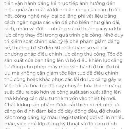
tiến vận hành đáng kể, trực tiếp ảnh hưởng đến
hiệu quả sản xuất và lợi nhuận ròng của bạn. Trước
hết, công nghệ này loại bỏ lãng phí vật liệu bằng
cách ngăn ngừa các vấn đề phổ biến như giãn dài,
rách, nhăn và đứt — những sự cố thường xảy ra khi
lực căng thay đổi trong quá trình gia công. Nhờ duy
trì kiểm soát chính xác, tỷ lệ phế phẩm giảm đáng
kể, thường từ 30 đến 50 phần trăm so với các
phương pháp điều chỉnh lực căng thủ công. Tốc độ
sản xuất của bạn tăng lên vì bộ điều khiển lực căng
tự động cho phép máy móc vận hành ở tốc độ tối
ưu mà không cần giảm tốc liên tục để điều chỉnh
thủ công hoặc khắc phục các lỗi do lực căng gây ra.
Việc tối ưu hóa tốc độ này chuyển hóa thành năng
suất đầu ra cao hơn và công suất sản xuất tăng lên
mà không cần đầu tư thêm vốn vào thiết bị mới.
Chất lượng sản phẩm được cải thiện rõ rệt nhờ lực
căng ổn định đảm bảo độ dày đồng đều, độ chuẩn
xác trong đăng ký màu (registration) đối với in nhiều
màu, việc phủ lớp đúng kỹ thuật và độ bám dính