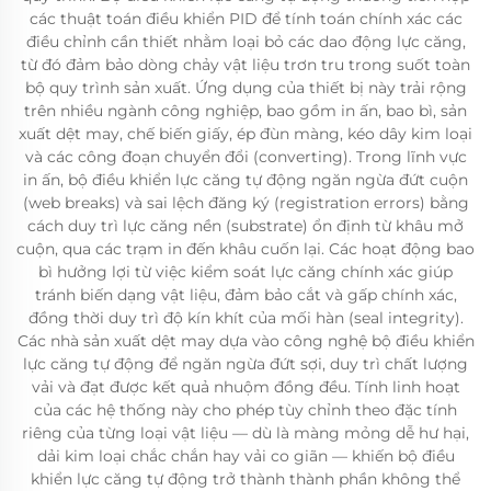
các thuật toán điều khiển PID để tính toán chính xác các
điều chỉnh cần thiết nhằm loại bỏ các dao động lực căng,
từ đó đảm bảo dòng chảy vật liệu trơn tru trong suốt toàn
bộ quy trình sản xuất. Ứng dụng của thiết bị này trải rộng
trên nhiều ngành công nghiệp, bao gồm in ấn, bao bì, sản
xuất dệt may, chế biến giấy, ép đùn màng, kéo dây kim loại
và các công đoạn chuyển đổi (converting). Trong lĩnh vực
in ấn, bộ điều khiển lực căng tự động ngăn ngừa đứt cuộn
(web breaks) và sai lệch đăng ký (registration errors) bằng
cách duy trì lực căng nền (substrate) ổn định từ khâu mở
cuộn, qua các trạm in đến khâu cuốn lại. Các hoạt động bao
bì hưởng lợi từ việc kiểm soát lực căng chính xác giúp
tránh biến dạng vật liệu, đảm bảo cắt và gấp chính xác,
đồng thời duy trì độ kín khít của mối hàn (seal integrity).
Các nhà sản xuất dệt may dựa vào công nghệ bộ điều khiển
lực căng tự động để ngăn ngừa đứt sợi, duy trì chất lượng
vải và đạt được kết quả nhuộm đồng đều. Tính linh hoạt
của các hệ thống này cho phép tùy chỉnh theo đặc tính
riêng của từng loại vật liệu — dù là màng mỏng dễ hư hại,
dải kim loại chắc chắn hay vải co giãn — khiến bộ điều
khiển lực căng tự động trở thành thành phần không thể