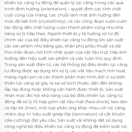
khiển lực căng tự động để quản lý lực căng trong các quá
trình định hướng (orientation) – quyết định các tính chất
cuối cùng của màng, các chuỗi làm mát ảnh hưởng đến
mức độ kết tinh (crystallinity), và các công đoạn cuốn cuộn
tác động đến chất lượng cuộn thành phẩm cũng như khả
năng xử lý tiếp theo. Ngành thiết bị y tế hưởng lợi từ độ
chính xác của bộ điều khiển lực căng tự động khi sản xuất
các sản phẩm như băng gạc, khăn phủ phẫu thuật và dải
thử chẩn đoán, nơi tính nhất quán của vật liệu trực tiếp ảnh
hưởng đến hiệu suất sản phẩm và việc tuân thủ quy định.
Trong sản xuất điện tử, các hệ thống bộ điều khiển lực căng
tự động được áp dụng khi xử lý các vật liệu mạch linh hoạt,
màng ngăn pin và các thành phần màn hình, bởi vì sự biến
thiên lực căng sẽ gây ra sai số kích thước, dẫn đến không
lắp ráp đúng hoặc không vận hành được thiết bị. Sản xuất
nhãn mác đòi hỏi khả năng của bộ điều khiển lực căng tự
động để xử lý tổ hợp gồm vật liệu mặt (face stock), keo dán
và lớp lót (liner), mỗi loại phản ứng khác nhau với lực căng,
nhằm duy trì hiệu suất ghép lớp (lamination) và cắt khuôn
(die-cutting) đạt yêu cầu. Sản xuất vải không dệt sử dụng
công nghệ bộ điều khiển lực căng tự động để kiểm soát lực