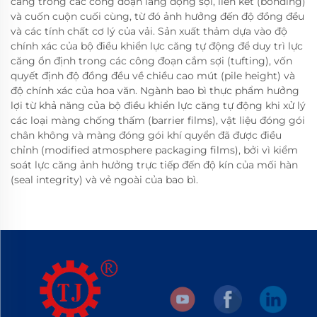
căng trong các công đoạn lắng đọng sợi, liên kết (bonding)
và cuốn cuộn cuối cùng, từ đó ảnh hưởng đến độ đồng đều
và các tính chất cơ lý của vải. Sản xuất thảm dựa vào độ
chính xác của bộ điều khiển lực căng tự động để duy trì lực
căng ổn định trong các công đoạn cắm sợi (tufting), vốn
quyết định độ đồng đều về chiều cao mút (pile height) và
độ chính xác của hoa văn. Ngành bao bì thực phẩm hưởng
lợi từ khả năng của bộ điều khiển lực căng tự động khi xử lý
các loại màng chống thấm (barrier films), vật liệu đóng gói
chân không và màng đóng gói khí quyển đã được điều
chỉnh (modified atmosphere packaging films), bởi vì kiểm
soát lực căng ảnh hưởng trực tiếp đến độ kín của mối hàn
(seal integrity) và vẻ ngoài của bao bì.