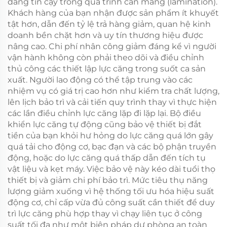
đáng tin cậy trong quá trình cán màng (lamination).
Khách hàng của bạn nhận được sản phẩm ít khuyết
tật hơn, dẫn đến tỷ lệ trả hàng giảm, quan hệ kinh
doanh bền chặt hơn và uy tín thương hiệu được
nâng cao. Chi phí nhân công giảm đáng kể vì người
vận hành không còn phải theo dõi và điều chỉnh
thủ công các thiết lập lực căng trong suốt ca sản
xuất. Người lao động có thể tập trung vào các
nhiệm vụ có giá trị cao hơn như kiểm tra chất lượng,
lên lịch bảo trì và cải tiến quy trình thay vì thực hiện
các lần điều chỉnh lực căng lặp đi lặp lại. Bộ điều
khiển lực căng tự động cũng bảo vệ thiết bị đắt
tiền của bạn khỏi hư hỏng do lực căng quá lớn gây
quá tải cho động cơ, bạc đạn và các bộ phận truyền
động, hoặc do lực căng quá thấp dẫn đến tích tụ
vật liệu và kẹt máy. Việc bảo vệ này kéo dài tuổi thọ
thiết bị và giảm chi phí bảo trì. Mức tiêu thụ năng
lượng giảm xuống vì hệ thống tối ưu hóa hiệu suất
động cơ, chỉ cấp vừa đủ công suất cần thiết để duy
trì lực căng phù hợp thay vì chạy liên tục ở công
suất tối đa như một biện pháp dự phòng an toàn