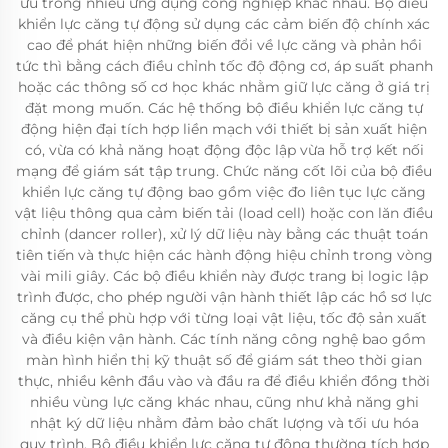
ưu trong nhiều ứng dụng công nghiệp khác nhau. Bộ điều
khiển lực căng tự động sử dụng các cảm biến độ chính xác
cao để phát hiện những biến đổi về lực căng và phản hồi
tức thì bằng cách điều chỉnh tốc độ động cơ, áp suất phanh
hoặc các thông số cơ học khác nhằm giữ lực căng ở giá trị
đặt mong muốn. Các hệ thống bộ điều khiển lực căng tự
động hiện đại tích hợp liền mạch với thiết bị sản xuất hiện
có, vừa có khả năng hoạt động độc lập vừa hỗ trợ kết nối
mạng để giám sát tập trung. Chức năng cốt lõi của bộ điều
khiển lực căng tự động bao gồm việc đo liên tục lực căng
vật liệu thông qua cảm biến tải (load cell) hoặc con lăn điều
chỉnh (dancer roller), xử lý dữ liệu này bằng các thuật toán
tiên tiến và thực hiện các hành động hiệu chỉnh trong vòng
vài mili giây. Các bộ điều khiển này được trang bị logic lập
trình được, cho phép người vận hành thiết lập các hồ sơ lực
căng cụ thể phù hợp với từng loại vật liệu, tốc độ sản xuất
và điều kiện vận hành. Các tính năng công nghệ bao gồm
màn hình hiển thị kỹ thuật số để giám sát theo thời gian
thực, nhiều kênh đầu vào và đầu ra để điều khiển đồng thời
nhiều vùng lực căng khác nhau, cũng như khả năng ghi
nhật ký dữ liệu nhằm đảm bảo chất lượng và tối ưu hóa
quy trình. Bộ điều khiển lực căng tự động thường tích hợp