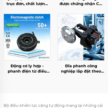
trục đơn, chất lượng
được chứng nhận CE,
cao, tiêu chuẩn OEM
loại chốt, hợp kim
DIN, mới
nhôm, con lăn dệt may
ma sát thấp
Động cơ ly hợp -
Đĩa phanh công
phanh điện từ điều
nghiệp lắp đặt theo
chỉnh mô-men xoắn
phương ngang, lõi
TJ-C, 24 VDC, 8 W, có
phanh khí nén, ổ bi –
bạc đạn, dùng cho
nhà máy sản xuất trực
máy móc dệt
tiếp
Bộ điều khiển lực căng tự động mang lại những cải