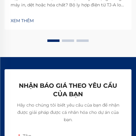
máy in, dệt hoặc hóa chất? Bộ ly hợp điện từ TJ-A loại
bỏ hiện tượng trượt, tăng năng suất 15–20% và đảm
bảo an toàn không chứa amiăng. Khám phá cách các
XEM THÊM
nhà sản xuất hàng đầu thế giới đạt độ tin cậy 99,8%—
yêu cầu bảng thông số kỹ thuật ngay hôm nay.
NHẬN BÁO GIÁ THEO YÊU CẦU
CỦA BẠN
Hãy cho chúng tôi biết yêu cầu của bạn để nhận
được giải pháp được cá nhân hóa cho dự án của
bạn.