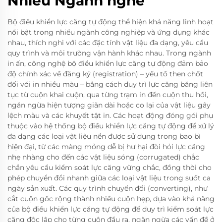
Nhiều Ngành nghề
Bộ điều khiển lực căng tự động thể hiện khả năng linh hoạt
nổi bật trong nhiều ngành công nghiệp và ứng dụng khác
nhau, thích nghi với các đặc tính vật liệu đa dạng, yêu cầu
quy trình và môi trường vận hành khác nhau. Trong ngành
in ấn, công nghệ bộ điều khiển lực căng tự động đảm bảo
độ chính xác về đăng ký (registration) – yếu tố then chốt
đối với in nhiều màu – bằng cách duy trì lực căng băng liên
tục từ cuộn khai cuộn, qua từng trạm in đến cuộn thu hồi,
ngăn ngừa hiện tượng giãn dài hoặc co lại của vật liệu gây
lệch màu và các khuyết tật in. Các hoạt động đóng gói phụ
thuộc vào hệ thống bộ điều khiển lực căng tự động để xử lý
đa dạng các loại vật liệu nền được sử dụng trong bao bì
hiện đại, từ các màng mỏng dễ bị hư hại đòi hỏi lực căng
nhẹ nhàng cho đến các vật liệu sóng (corrugated) chắc
chắn yêu cầu kiểm soát lực căng vững chắc, đồng thời cho
phép chuyển đổi nhanh giữa các loại vật liệu trong suốt ca
ngày sản xuất. Các quy trình chuyển đổi (converting), như
cắt cuộn gốc rộng thành nhiều cuộn hẹp, dựa vào khả năng
của bộ điều khiển lực căng tự động để duy trì kiểm soát lực
căng độc lập cho từng cuộn đầu ra, ngăn ngừa các vấn đề ở