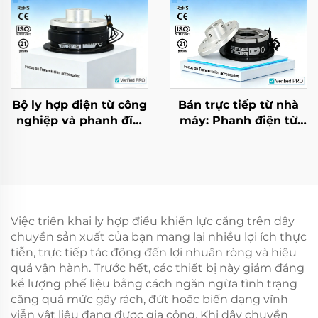
Bộ ly hợp điện từ công
Bán trực tiếp từ nhà
nghiệp và phanh đĩa,
máy: Phanh điện từ
lõi động cơ loạt đầy đủ
DC 24V cho động cơ
Tianji, mới
giảm tốc AC dùng
trong nông nghiệp và
công nghiệp, sản
phẩm mới
Việc triển khai ly hợp điều khiển lực căng trên dây
chuyền sản xuất của bạn mang lại nhiều lợi ích thực
tiễn, trực tiếp tác động đến lợi nhuận ròng và hiệu
quả vận hành. Trước hết, các thiết bị này giảm đáng
kể lượng phế liệu bằng cách ngăn ngừa tình trạng
căng quá mức gây rách, đứt hoặc biến dạng vĩnh
viễn vật liệu đang được gia công. Khi dây chuyền