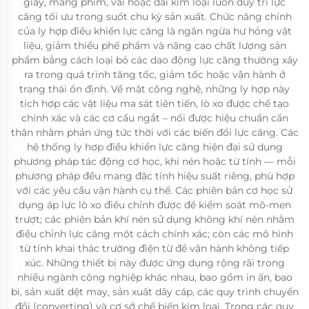
giấy, màng phim, vải hoặc dải kim loại luôn duy trì lực
căng tối ưu trong suốt chu kỳ sản xuất. Chức năng chính
của ly hợp điều khiển lực căng là ngăn ngừa hư hỏng vật
liệu, giảm thiểu phế phẩm và nâng cao chất lượng sản
phẩm bằng cách loại bỏ các dao động lực căng thường xảy
ra trong quá trình tăng tốc, giảm tốc hoặc vận hành ở
trạng thái ổn định. Về mặt công nghệ, những ly hợp này
tích hợp các vật liệu ma sát tiên tiến, lò xo được chế tạo
chính xác và các cơ cấu ngắt – nối được hiệu chuẩn cẩn
thận nhằm phản ứng tức thời với các biến đổi lực căng. Các
hệ thống ly hợp điều khiển lực căng hiện đại sử dụng
phương pháp tác động cơ học, khí nén hoặc từ tính — mỗi
phương pháp đều mang đặc tính hiệu suất riêng, phù hợp
với các yêu cầu vận hành cụ thể. Các phiên bản cơ học sử
dụng áp lực lò xo điều chỉnh được để kiểm soát mô-men
trượt; các phiên bản khí nén sử dụng không khí nén nhằm
điều chỉnh lực căng một cách chính xác; còn các mô hình
từ tính khai thác trường điện từ để vận hành không tiếp
xúc. Những thiết bị này được ứng dụng rộng rãi trong
nhiều ngành công nghiệp khác nhau, bao gồm in ấn, bao
bì, sản xuất dệt may, sản xuất dây cáp, các quy trình chuyển
đổi (converting) và cơ sở chế biến kim loại. Trong các quy