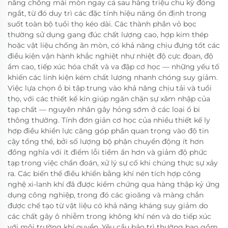
năng chống mài mòn ngay cả sau hàng triệu chu kỳ đóng
ngắt, từ đó duy trì các đặc tính hiệu năng ổn định trong
suốt toàn bộ tuổi thọ kéo dài. Các thành phần vỏ bọc
thường sử dụng gang đúc chất lượng cao, hợp kim thép
hoặc vật liệu chống ăn mòn, có khả năng chịu đựng tốt các
điều kiện vận hành khắc nghiệt như nhiệt độ cực đoan, độ
ẩm cao, tiếp xúc hóa chất và va đập cơ học — những yếu tố
khiến các linh kiện kém chất lượng nhanh chóng suy giảm.
Việc lựa chọn ổ bi tập trung vào khả năng chịu tải và tuổi
thọ, với các thiết kế kín giúp ngăn chặn sự xâm nhập của
tạp chất — nguyên nhân gây hỏng sớm ở các loại ổ bi
thông thường. Tính đơn giản cơ học của nhiều thiết kế ly
hợp điều khiển lực căng góp phần quan trọng vào độ tin
cậy tổng thể, bởi số lượng bộ phận chuyển động ít hơn
đồng nghĩa với ít điểm lỗi tiềm ẩn hơn và giảm độ phức
tạp trong việc chẩn đoán, xử lý sự cố khi chúng thực sự xảy
ra. Các biến thể điều khiển bằng khí nén tích hợp công
nghệ xi-lanh khí đã được kiểm chứng qua hàng thập kỷ ứng
dụng công nghiệp, trong đó các gioăng và màng chắn
được chế tạo từ vật liệu có khả năng kháng suy giảm do
các chất gây ô nhiễm trong không khí nén và do tiếp xúc
với môi trường khí quyển. Yêu cầu bảo trì thường bao gồm