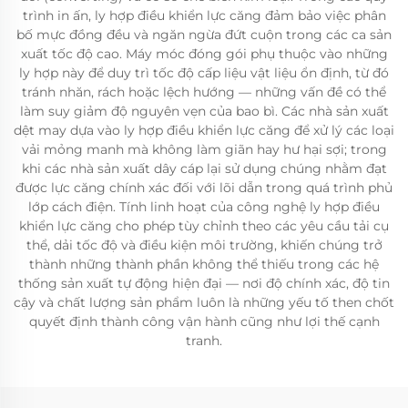
trình in ấn, ly hợp điều khiển lực căng đảm bảo việc phân
bố mực đồng đều và ngăn ngừa đứt cuộn trong các ca sản
xuất tốc độ cao. Máy móc đóng gói phụ thuộc vào những
ly hợp này để duy trì tốc độ cấp liệu vật liệu ổn định, từ đó
tránh nhăn, rách hoặc lệch hướng — những vấn đề có thể
làm suy giảm độ nguyên vẹn của bao bì. Các nhà sản xuất
dệt may dựa vào ly hợp điều khiển lực căng để xử lý các loại
vải mỏng manh mà không làm giãn hay hư hại sợi; trong
khi các nhà sản xuất dây cáp lại sử dụng chúng nhằm đạt
được lực căng chính xác đối với lõi dẫn trong quá trình phủ
lớp cách điện. Tính linh hoạt của công nghệ ly hợp điều
khiển lực căng cho phép tùy chỉnh theo các yêu cầu tải cụ
thể, dải tốc độ và điều kiện môi trường, khiến chúng trở
thành những thành phần không thể thiếu trong các hệ
thống sản xuất tự động hiện đại — nơi độ chính xác, độ tin
cậy và chất lượng sản phẩm luôn là những yếu tố then chốt
quyết định thành công vận hành cũng như lợi thế cạnh
tranh.