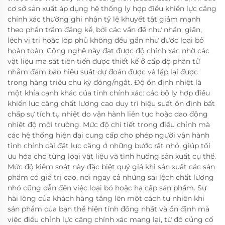
cơ sở sản xuất áp dụng hệ thống ly hợp điều khiển lực căng
chính xác thường ghi nhận tỷ lệ khuyết tật giảm mạnh
theo phần trăm đáng kể, bởi các vấn đề như nhăn, giãn,
lệch vị trí hoặc lớp phủ không đều gần như được loại bỏ
hoàn toàn. Công nghệ này đạt được độ chính xác nhờ các
vật liệu ma sát tiên tiến được thiết kế ở cấp độ phân tử
nhằm đảm bảo hiệu suất dự đoán được và lặp lại được
trong hàng triệu chu kỳ đóng/ngắt. Độ ổn định nhiệt là
một khía cạnh khác của tính chính xác: các bộ ly hợp điều
khiển lực căng chất lượng cao duy trì hiệu suất ổn định bất
chấp sự tích tụ nhiệt do vận hành liên tục hoặc dao động
nhiệt độ môi trường. Mức độ chi tiết trong điều chỉnh mà
các hệ thống hiện đại cung cấp cho phép người vận hành
tinh chỉnh cài đặt lực căng ở những bước rất nhỏ, giúp tối
ưu hóa cho từng loại vật liệu và tình huống sản xuất cụ thể.
Mức độ kiểm soát này đặc biệt quý giá khi sản xuất các sản
phẩm có giá trị cao, nơi ngay cả những sai lệch chất lượng
nhỏ cũng dẫn đến việc loại bỏ hoặc hạ cấp sản phẩm. Sự
hài lòng của khách hàng tăng lên một cách tự nhiên khi
sản phẩm của bạn thể hiện tính đồng nhất và ổn định mà
việc điều chỉnh lực căng chính xác mang lại, từ đó củng cố