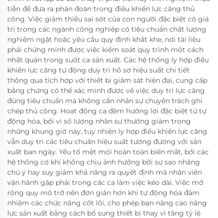
tiễn để đưa ra phán đoán trong điều khiển lực căng thủ
công. Việc giảm thiểu sai sót của con người đặc biệt có giá
trị trong các ngành công nghiệp có tiêu chuẩn chất lượng
nghiêm ngặt hoặc yêu cầu quy định khắt khe, nơi tài liệu
phải chứng minh được việc kiểm soát quy trình một cách
nhất quán trong suốt ca sản xuất. Các hệ thống ly hợp điều
khiển lực căng tự động duy trì hồ sơ hiệu suất chi tiết
thông qua tích hợp với thiết bị giám sát hiện đại, cung cấp
bằng chứng có thể xác minh được về việc duy trì lực căng
đúng tiêu chuẩn mà không cần nhân sự chuyên trách ghi
chép thủ công. Hoạt động ca đêm hưởng lợi đặc biệt từ tự
động hóa, bởi vì số lượng nhân sự thường giảm trong
những khung giờ này, tuy nhiên ly hợp điều khiển lực căng
vẫn duy trì các tiêu chuẩn hiệu suất tương đương với sản
xuất ban ngày. Yếu tố mệt mỏi hoàn toàn biến mất, bởi các
hệ thống cơ khí không chịu ảnh hưởng bởi sự sao nhãng
chú ý hay suy giảm khả năng ra quyết định mà nhân viên
vận hành gặp phải trong các ca làm việc kéo dài. Việc mở
rộng quy mô trở nên đơn giản hơn khi tự động hóa đảm
nhiệm các chức năng cốt lõi, cho phép bạn nâng cao năng
lực sản xuất bằng cách bổ sung thiết bị thay vì tăng tỷ lệ