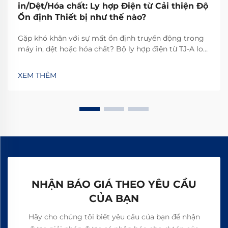
in/Dệt/Hóa chất: Ly hợp Điện từ Cải thiện Độ
Ổn định Thiết bị như thế nào?
Gặp khó khăn với sự mất ổn định truyền động trong
máy in, dệt hoặc hóa chất? Bộ ly hợp điện từ TJ-A loại
bỏ hiện tượng trượt, tăng năng suất 15–20% và đảm
bảo an toàn không chứa amiăng. Khám phá cách các
XEM THÊM
nhà sản xuất hàng đầu thế giới đạt độ tin cậy 99,8%—
yêu cầu bảng thông số kỹ thuật ngay hôm nay.
NHẬN BÁO GIÁ THEO YÊU CẦU
CỦA BẠN
Hãy cho chúng tôi biết yêu cầu của bạn để nhận