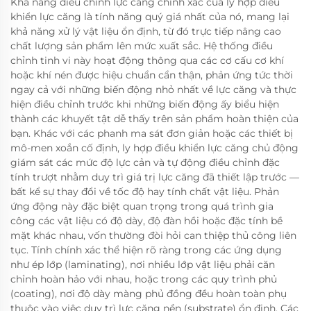
Khả năng điều chỉnh lực căng chính xác của ly hợp điều
khiển lực căng là tính năng quý giá nhất của nó, mang lại
khả năng xử lý vật liệu ổn định, từ đó trực tiếp nâng cao
chất lượng sản phẩm lên mức xuất sắc. Hệ thống điều
chỉnh tinh vi này hoạt động thông qua các cơ cấu cơ khí
hoặc khí nén được hiệu chuẩn cẩn thận, phản ứng tức thời
ngay cả với những biến động nhỏ nhất về lực căng và thực
hiện điều chỉnh trước khi những biến động ấy biểu hiện
thành các khuyết tật dễ thấy trên sản phẩm hoàn thiện của
bạn. Khác với các phanh ma sát đơn giản hoặc các thiết bị
mô-men xoắn cố định, ly hợp điều khiển lực căng chủ động
giám sát các mức độ lực cản và tự động điều chỉnh đặc
tính trượt nhằm duy trì giá trị lực căng đã thiết lập trước —
bất kể sự thay đổi về tốc độ hay tính chất vật liệu. Phản
ứng động này đặc biệt quan trọng trong quá trình gia
công các vật liệu có độ dày, độ đàn hồi hoặc đặc tính bề
mặt khác nhau, vốn thường đòi hỏi can thiệp thủ công liên
tục. Tính chính xác thể hiện rõ ràng trong các ứng dụng
như ép lớp (laminating), nơi nhiều lớp vật liệu phải căn
chỉnh hoàn hảo với nhau, hoặc trong các quy trình phủ
(coating), nơi độ dày màng phủ đồng đều hoàn toàn phụ
thuộc vào việc duy trì lực căng nền (substrate) ổn định. Các