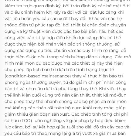
kiểm tra trực quan định kỳ, bôi trơn định kỳ các bề mặt ổ bi
và điều chỉnh hiếm khi xảy ra đối với cài đặt lực căng khi
vật liệu hoặc yêu cầu sản xuất thay đổi. Khác với các hệ
thống điện tử phức tạp đòi hỏi thiết bị chẩn đoán chuyên
dụng và kỹ thuật viên được đào tạo bài bản, hầu hết các
công việc bảo trì ly hợp điều khiển lực căng đều có thể
được thực hiện bởi nhân viên bảo trì thông thường, sử
dụng các dụng cụ tiêu chuẩn và các quy trình rõ ràng, dễ
thực hiện được nêu trong sách hướng dẫn sử dụng. Các mô
hình mài mòn dự báo được mà các thiết bị này thể hiện
cho phép lập lịch bảo trì dựa trên tình trạng thực tế
(condition-based maintenance) thay vì thực hiện bảo trì
phòng ngừa thường xuyên, từ đó giảm chi phí nhân công
bảo trì và nhu cầu dự trữ phụ tùng thay thế. Khi việc thay
thế linh kiện cuối cùng trở nên cần thiết, thiết kế mô-đun
cho phép thay thế nhanh chóng các bộ phận đã mài mòn
mà không cần tháo rời toàn bộ cụm khỏi máy móc, giúp
giảm thiểu gián đoạn sản xuất. Các phép tính tổng chi phí
sở hữu (TCO) luôn nghiêng về giải pháp ly hợp điều khiển
lực căng, bởi sự kết hợp giữa tuổi thọ dài, độ tin cậy cao và
yêu cầu bảo trì thấp mang lại giá trị vượt xa giá mua ban