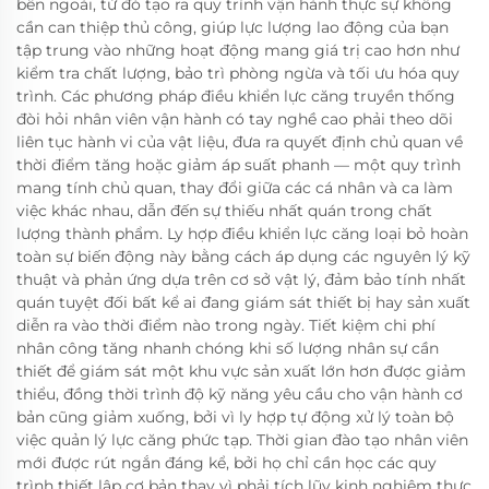
bên ngoài, từ đó tạo ra quy trình vận hành thực sự không
cần can thiệp thủ công, giúp lực lượng lao động của bạn
tập trung vào những hoạt động mang giá trị cao hơn như
kiểm tra chất lượng, bảo trì phòng ngừa và tối ưu hóa quy
trình. Các phương pháp điều khiển lực căng truyền thống
đòi hỏi nhân viên vận hành có tay nghề cao phải theo dõi
liên tục hành vi của vật liệu, đưa ra quyết định chủ quan về
thời điểm tăng hoặc giảm áp suất phanh — một quy trình
mang tính chủ quan, thay đổi giữa các cá nhân và ca làm
việc khác nhau, dẫn đến sự thiếu nhất quán trong chất
lượng thành phẩm. Ly hợp điều khiển lực căng loại bỏ hoàn
toàn sự biến động này bằng cách áp dụng các nguyên lý kỹ
thuật và phản ứng dựa trên cơ sở vật lý, đảm bảo tính nhất
quán tuyệt đối bất kể ai đang giám sát thiết bị hay sản xuất
diễn ra vào thời điểm nào trong ngày. Tiết kiệm chi phí
nhân công tăng nhanh chóng khi số lượng nhân sự cần
thiết để giám sát một khu vực sản xuất lớn hơn được giảm
thiểu, đồng thời trình độ kỹ năng yêu cầu cho vận hành cơ
bản cũng giảm xuống, bởi vì ly hợp tự động xử lý toàn bộ
việc quản lý lực căng phức tạp. Thời gian đào tạo nhân viên
mới được rút ngắn đáng kể, bởi họ chỉ cần học các quy
trình thiết lập cơ bản thay vì phải tích lũy kinh nghiệm thực