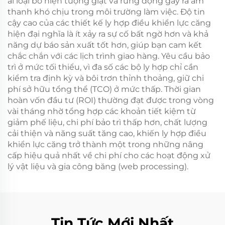
ái loại bỏ hiện tượng giật và rung động gây ra âm
thanh khó chịu trong môi trường làm việc. Độ tin
cậy cao của các thiết kế ly hợp điều khiển lực căng
hiện đại nghĩa là ít xảy ra sự cố bất ngờ hơn và khả
năng dự báo sản xuất tốt hơn, giúp bạn cam kết
chắc chắn với các lịch trình giao hàng. Yêu cầu bảo
trì ở mức tối thiểu, vì đa số các bộ ly hợp chỉ cần
kiểm tra định kỳ và bôi trơn thỉnh thoảng, giữ chi
phí sở hữu tổng thể (TCO) ở mức thấp. Thời gian
hoàn vốn đầu tư (ROI) thường đạt được trong vòng
vài tháng nhờ tổng hợp các khoản tiết kiệm từ
giảm phế liệu, chi phí bảo trì thấp hơn, chất lượng
cải thiện và năng suất tăng cao, khiến ly hợp điều
khiển lực căng trở thành một trong những nâng
cấp hiệu quả nhất về chi phí cho các hoạt động xử
lý vật liệu và gia công băng (web processing).
Tin Tức Mới Nhất