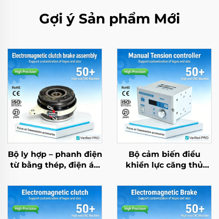
Gợi ý Sản phẩm Mới
Bộ ly hợp – phanh điện
Bộ cảm biến điều
từ bằng thép, điện áp
khiển lực căng thủ
24V, thương hiệu
công với phanh bột từ
Tianji, sản xuất theo
tính cho các bộ phận
đơn hàng OEM cho
máy giấy
máy in và máy
photocopy