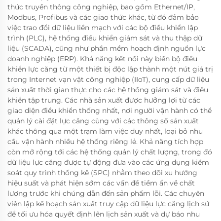
thức truyền thông công nghiệp, bao gồm Ethernet/IP,
Modbus, Profibus và các giao thức khác, từ đó đảm bảo
việc trao đổi dữ liệu liền mạch với các bộ điều khiển lập
trình (PLC), hệ thống điều khiển giám sát và thu thập dữ
liệu (SCADA), cũng như phần mềm hoạch định nguồn lực
doanh nghiệp (ERP). Khả năng kết nối này biến bộ điều
khiển lực căng từ một thiết bị độc lập thành một nút giá trị
trong Internet vạn vật công nghiệp (IIoT), cung cấp dữ liệu
sản xuất thời gian thực cho các hệ thống giám sát và điều
khiển tập trung. Các nhà sản xuất được hưởng lợi từ các
giao diện điều khiển thống nhất, nơi người vận hành có thể
quản lý cài đặt lực căng cùng với các thông số sản xuất
khác thông qua một trạm làm việc duy nhất, loại bỏ nhu
cầu vận hành nhiều hệ thống riêng lẻ. Khả năng tích hợp
còn mở rộng tới các hệ thống quản lý chất lượng, trong đó
dữ liệu lực căng được tự động đưa vào các ứng dụng kiểm
soát quy trình thống kê (SPC) nhằm theo dõi xu hướng
hiệu suất và phát hiện sớm các vấn đề tiềm ẩn về chất
lượng trước khi chúng dẫn đến sản phẩm lỗi. Các chuyên
viên lập kế hoạch sản xuất truy cập dữ liệu lực căng lịch sử
để tối ưu hóa quyết định lên lịch sản xuất và dự báo nhu