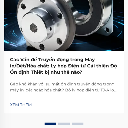
Các Vấn đề Truyền động trong Máy
in/Dệt/Hóa chất: Ly hợp Điện từ Cải thiện Độ
Ổn định Thiết bị như thế nào?
Gặp khó khăn với sự mất ổn định truyền động trong
máy in, dệt hoặc hóa chất? Bộ ly hợp điện từ TJ-A loại
bỏ hiện tượng trượt, tăng năng suất 15–20% và đảm
bảo an toàn không chứa amiăng. Khám phá cách các
XEM THÊM
nhà sản xuất hàng đầu thế giới đạt độ tin cậy 99,8%—
yêu cầu bảng thông số kỹ thuật ngay hôm nay.