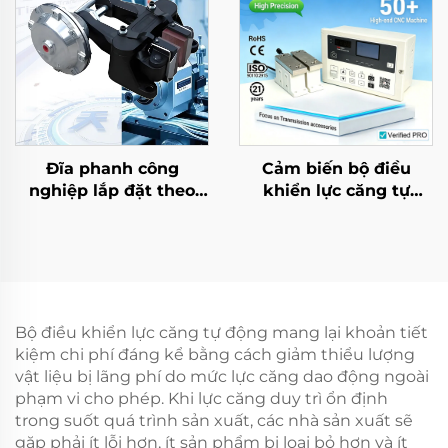
phẩm mới
Đĩa phanh công
Cảm biến bộ điều
nghiệp lắp đặt theo
khiển lực căng tự
phương ngang, lõi
động, tự động Tianji
phanh khí nén, ổ bi –
cho máy in và máy
nhà máy sản xuất trực
đóng gói
tiếp
Bộ điều khiển lực căng tự động mang lại khoản tiết
kiệm chi phí đáng kể bằng cách giảm thiểu lượng
vật liệu bị lãng phí do mức lực căng dao động ngoài
phạm vi cho phép. Khi lực căng duy trì ổn định
trong suốt quá trình sản xuất, các nhà sản xuất sẽ
gặp phải ít lỗi hơn, ít sản phẩm bị loại bỏ hơn và ít