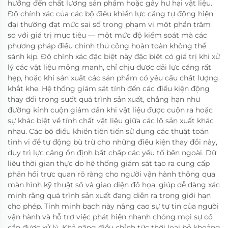
hưởng đến chất lượng sản phẩm hoặc gây hư hại vật liệu.
Độ chính xác của các bộ điều khiển lực căng tự động hiện
đại thường đạt mức sai số trong phạm vi một phần trăm
so với giá trị mục tiêu — một mức độ kiểm soát mà các
phương pháp điều chỉnh thủ công hoàn toàn không thể
sánh kịp. Độ chính xác đặc biệt này đặc biệt có giá trị khi xử
lý các vật liệu mỏng manh, chỉ chịu được dải lực căng rất
hẹp, hoặc khi sản xuất các sản phẩm có yêu cầu chất lượng
khắt khe. Hệ thống giám sát tính đến các điều kiện động
thay đổi trong suốt quá trình sản xuất, chẳng hạn như
đường kính cuộn giảm dần khi vật liệu được cuộn ra hoặc
sự khác biệt về tính chất vật liệu giữa các lô sản xuất khác
nhau. Các bộ điều khiển tiên tiến sử dụng các thuật toán
tinh vi để tự động bù trừ cho những điều kiện thay đổi này,
duy trì lực căng ổn định bất chấp các yếu tố bên ngoài. Dữ
liệu thời gian thực do hệ thống giám sát tạo ra cung cấp
phản hồi trực quan rõ ràng cho người vận hành thông qua
màn hình kỹ thuật số và giao diện đồ họa, giúp dễ dàng xác
minh rằng quá trình sản xuất đang diễn ra trong giới hạn
cho phép. Tính minh bạch này nâng cao sự tự tin của người
vận hành và hỗ trợ việc phát hiện nhanh chóng mọi sự cố
cần được xử lý. Khả năng điều chỉnh tức thời loại bỏ khoảng