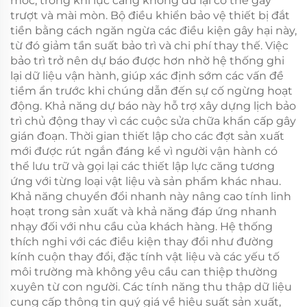
móc, trong khi lực căng không đủ lại có thể gây
trượt và mài mòn. Bộ điều khiển bảo vệ thiết bị đắt
tiền bằng cách ngăn ngừa các điều kiện gây hại này,
từ đó giảm tần suất bảo trì và chi phí thay thế. Việc
bảo trì trở nên dự báo được hơn nhờ hệ thống ghi
lại dữ liệu vận hành, giúp xác định sớm các vấn đề
tiềm ẩn trước khi chúng dẫn đến sự cố ngừng hoạt
động. Khả năng dự báo này hỗ trợ xây dựng lịch bảo
trì chủ động thay vì các cuộc sửa chữa khẩn cấp gây
gián đoạn. Thời gian thiết lập cho các đợt sản xuất
mới được rút ngắn đáng kể vì người vận hành có
thể lưu trữ và gọi lại các thiết lập lực căng tương
ứng với từng loại vật liệu và sản phẩm khác nhau.
Khả năng chuyển đổi nhanh này nâng cao tính linh
hoạt trong sản xuất và khả năng đáp ứng nhanh
nhạy đối với nhu cầu của khách hàng. Hệ thống
thích nghi với các điều kiện thay đổi như đường
kính cuộn thay đổi, đặc tính vật liệu và các yếu tố
môi trường mà không yêu cầu can thiệp thường
xuyên từ con người. Các tính năng thu thập dữ liệu
cung cấp thông tin quý giá về hiệu suất sản xuất,