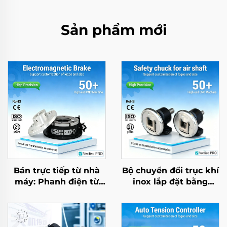
Sản phẩm mới
Bán trực tiếp từ nhà
Bộ chuyển đổi trục khí
máy: Phanh điện từ
inox lắp đặt bằng
DC 24V cho động cơ
chân, mâm kẹp an
giảm tốc AC dùng
toàn, bạc đạn kiểu
trong nông nghiệp và
mẫu 35
công nghiệp, sản