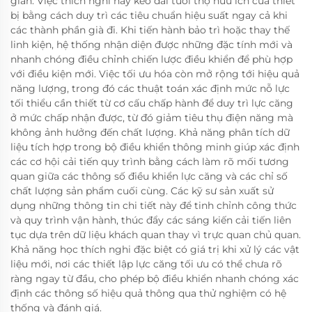
gian. Việc thích nghi này kéo dài tuổi thọ hữu ích của thiết
bị bằng cách duy trì các tiêu chuẩn hiệu suất ngay cả khi
các thành phần già đi. Khi tiến hành bảo trì hoặc thay thế
linh kiện, hệ thống nhận diện được những đặc tính mới và
nhanh chóng điều chỉnh chiến lược điều khiển để phù hợp
với điều kiện mới. Việc tối ưu hóa còn mở rộng tới hiệu quả
năng lượng, trong đó các thuật toán xác định mức nỗ lực
tối thiểu cần thiết từ cơ cấu chấp hành để duy trì lực căng
ở mức chấp nhận được, từ đó giảm tiêu thụ điện năng mà
không ảnh hưởng đến chất lượng. Khả năng phân tích dữ
liệu tích hợp trong bộ điều khiển thông minh giúp xác định
các cơ hội cải tiến quy trình bằng cách làm rõ mối tương
quan giữa các thông số điều khiển lực căng và các chỉ số
chất lượng sản phẩm cuối cùng. Các kỹ sư sản xuất sử
dụng những thông tin chi tiết này để tinh chỉnh công thức
và quy trình vận hành, thúc đẩy các sáng kiến cải tiến liên
tục dựa trên dữ liệu khách quan thay vì trực quan chủ quan.
Khả năng học thích nghi đặc biệt có giá trị khi xử lý các vật
liệu mới, nơi các thiết lập lực căng tối ưu có thể chưa rõ
ràng ngay từ đầu, cho phép bộ điều khiển nhanh chóng xác
định các thông số hiệu quả thông qua thử nghiệm có hệ
thống và đánh giá.