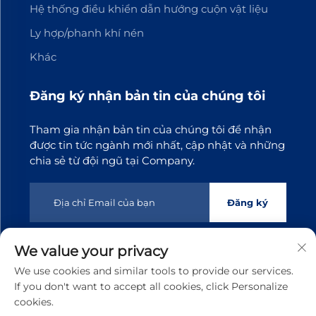
Hệ thống điều khiển dẫn hướng cuộn vật liệu
Ly hợp/phanh khí nén
Khác
Đăng ký nhận bản tin của chúng tôi
Tham gia nhận bản tin của chúng tôi để nhận
được tin tức ngành mới nhất, cập nhật và những
chia sẻ từ đội ngũ tại Company.
Đăng ký
We value your privacy
Bản quyền © 2025 Công ty TNHH Công nghệ Truyền động
We use cookies and similar tools to provide our services.
Đông Quan Tianji. Mọi quyền được bảo lưu
Chính sách
If you don't want to accept all cookies, click Personalize
bảo mật
cookies.
Cuộn lên đầu