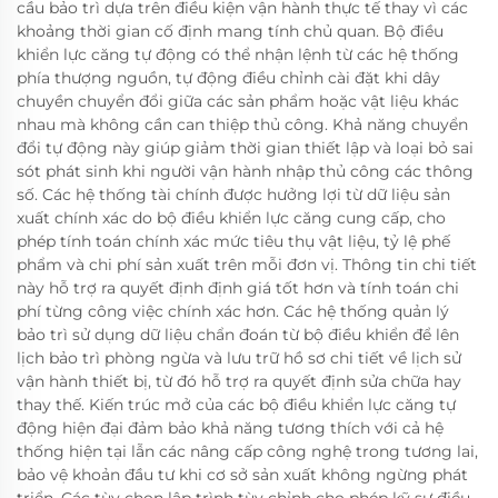
cầu bảo trì dựa trên điều kiện vận hành thực tế thay vì các
khoảng thời gian cố định mang tính chủ quan. Bộ điều
khiển lực căng tự động có thể nhận lệnh từ các hệ thống
phía thượng nguồn, tự động điều chỉnh cài đặt khi dây
chuyền chuyển đổi giữa các sản phẩm hoặc vật liệu khác
nhau mà không cần can thiệp thủ công. Khả năng chuyển
đổi tự động này giúp giảm thời gian thiết lập và loại bỏ sai
sót phát sinh khi người vận hành nhập thủ công các thông
số. Các hệ thống tài chính được hưởng lợi từ dữ liệu sản
xuất chính xác do bộ điều khiển lực căng cung cấp, cho
phép tính toán chính xác mức tiêu thụ vật liệu, tỷ lệ phế
phẩm và chi phí sản xuất trên mỗi đơn vị. Thông tin chi tiết
này hỗ trợ ra quyết định định giá tốt hơn và tính toán chi
phí từng công việc chính xác hơn. Các hệ thống quản lý
bảo trì sử dụng dữ liệu chẩn đoán từ bộ điều khiển để lên
lịch bảo trì phòng ngừa và lưu trữ hồ sơ chi tiết về lịch sử
vận hành thiết bị, từ đó hỗ trợ ra quyết định sửa chữa hay
thay thế. Kiến trúc mở của các bộ điều khiển lực căng tự
động hiện đại đảm bảo khả năng tương thích với cả hệ
thống hiện tại lẫn các nâng cấp công nghệ trong tương lai,
bảo vệ khoản đầu tư khi cơ sở sản xuất không ngừng phát
triển. Các tùy chọn lập trình tùy chỉnh cho phép kỹ sư điều