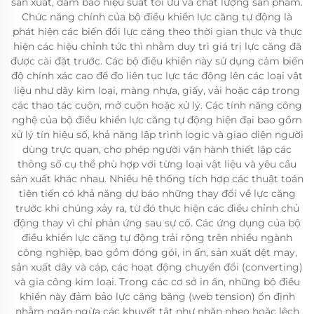
sản xuất, đảm bảo hiệu suất tối ưu và chất lượng sản phẩm.
Chức năng chính của bộ điều khiển lực căng tự động là
phát hiện các biến đổi lực căng theo thời gian thực và thực
hiện các hiệu chỉnh tức thì nhằm duy trì giá trị lực căng đã
được cài đặt trước. Các bộ điều khiển này sử dụng cảm biến
độ chính xác cao để đo liên tục lực tác động lên các loại vật
liệu như dây kim loại, màng nhựa, giấy, vải hoặc cáp trong
các thao tác cuộn, mở cuộn hoặc xử lý. Các tính năng công
nghệ của bộ điều khiển lực căng tự động hiện đại bao gồm
xử lý tín hiệu số, khả năng lập trình logic và giao diện người
dùng trực quan, cho phép người vận hành thiết lập các
thông số cụ thể phù hợp với từng loại vật liệu và yêu cầu
sản xuất khác nhau. Nhiều hệ thống tích hợp các thuật toán
tiên tiến có khả năng dự báo những thay đổi về lực căng
trước khi chúng xảy ra, từ đó thực hiện các điều chỉnh chủ
động thay vì chỉ phản ứng sau sự cố. Các ứng dụng của bộ
điều khiển lực căng tự động trải rộng trên nhiều ngành
công nghiệp, bao gồm đóng gói, in ấn, sản xuất dệt may,
sản xuất dây và cáp, các hoạt động chuyển đổi (converting)
và gia công kim loại. Trong các cơ sở in ấn, những bộ điều
khiển này đảm bảo lực căng băng (web tension) ổn định
nhằm ngăn ngừa các khuyết tật như nhăn nheo hoặc lệch