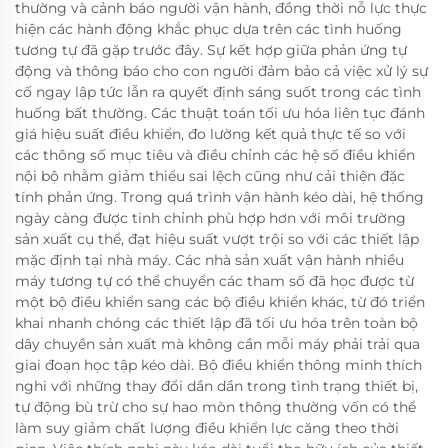
thường và cảnh báo người vận hành, đồng thời nỗ lực thực
hiện các hành động khắc phục dựa trên các tình huống
tương tự đã gặp trước đây. Sự kết hợp giữa phản ứng tự
động và thông báo cho con người đảm bảo cả việc xử lý sự
cố ngay lập tức lẫn ra quyết định sáng suốt trong các tình
huống bất thường. Các thuật toán tối ưu hóa liên tục đánh
giá hiệu suất điều khiển, đo lường kết quả thực tế so với
các thông số mục tiêu và điều chỉnh các hệ số điều khiển
nội bộ nhằm giảm thiểu sai lệch cũng như cải thiện đặc
tính phản ứng. Trong quá trình vận hành kéo dài, hệ thống
ngày càng được tinh chỉnh phù hợp hơn với môi trường
sản xuất cụ thể, đạt hiệu suất vượt trội so với các thiết lập
mặc định tại nhà máy. Các nhà sản xuất vận hành nhiều
máy tương tự có thể chuyển các tham số đã học được từ
một bộ điều khiển sang các bộ điều khiển khác, từ đó triển
khai nhanh chóng các thiết lập đã tối ưu hóa trên toàn bộ
dây chuyền sản xuất mà không cần mỗi máy phải trải qua
giai đoạn học tập kéo dài. Bộ điều khiển thông minh thích
nghi với những thay đổi dần dần trong tình trạng thiết bị,
tự động bù trừ cho sự hao mòn thông thường vốn có thể
làm suy giảm chất lượng điều khiển lực căng theo thời