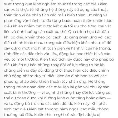
suất thông qua kinh nghiệm thực tế trong các điều kiện
sản xuất thực tế. Những hệ thống này sử dụng các thuật
toán tinh vi để phân tích các mẫu biến thiên lực căng và
phản ứng vận hành, từ đó từng bước hoàn thiện chiến lược
điều khiển nhằm đạt được kết quả tối ưu cho từng loại vật
liệu và tình huống sản xuất cụ thể. Quá trình học bắt đầu
khi bộ điều khiển theo dõi cách lực căng phản ứng với các
điều chỉnh khác nhau trong các điều kiện khác nhau, từ đó
xây dựng một mô hình toàn diện về hành vi của hệ thống,
tính đến các đặc tính vật liệu, động lực học thiết bị và các
yếu tố môi trường. Kiến thức tích lũy được này cho phép bộ
điều khiển dự báo những thay đổi về lực căng trước khi
chúng diễn ra đầy đủ, đồng thời thực hiện các điều chỉnh
chủ động nhằm duy trì điều kiện ổn định hơn so với các
phương pháp điều khiển thuần túy phản ứng. Hệ thống
thông minh nhận diện các mẫu lặp lại gắn với chu kỳ sản
xuất bình thường — ví dụ như những thay đổi lực căng có
thể dự đoán được khi đường kính cuộn tăng hoặc giảm —
và tự động bù trừ cho các biến đổi dự kiến này. Khi phát
sinh các điều kiện bất thường nằm ngoài các mẫu thông
thường, bộ điều khiển thích nghi sẽ xác định được dị