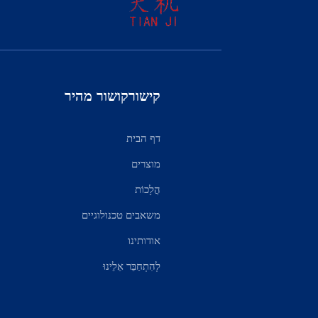
קישורקושור מהיר
דף הבית
מוצרים
הֲלָכוֹת
משאבים טכנולוגיים
אודותינו
לְהִתְחַבֵּר אֵלֵינוּ