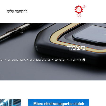
לְהִתְחַבֵּר אֵלֵינוּ
מצמד
דף הבית
>
מוצרים
>
בלמים/מפרקים אלקטרומגנטיים
>
מצ