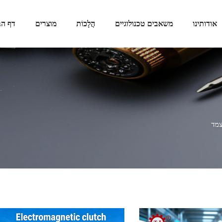
אודותינו
משאבים טכנולוגיים
הֲלָכוֹת
מוצרים
דף הב
מד