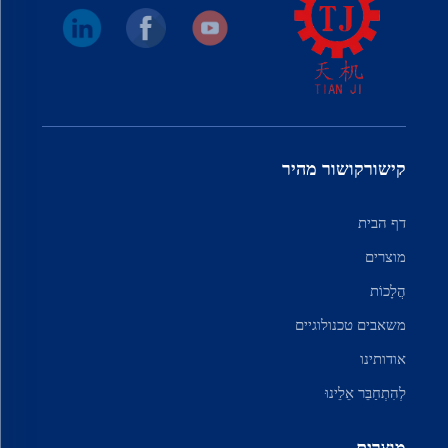
קישורקושור מהיר
דף הבית
מוצרים
הֲלָכוֹת
משאבים טכנולוגיים
אודותינו
לְהִתְחַבֵּר אֵלֵינוּ
מוצרים