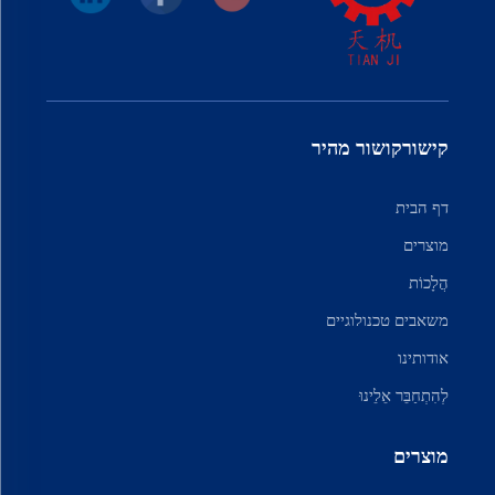
קישורקושור מהיר
דף הבית
מוצרים
הֲלָכוֹת
משאבים טכנולוגיים
אודותינו
לְהִתְחַבֵּר אֵלֵינוּ
מוצרים