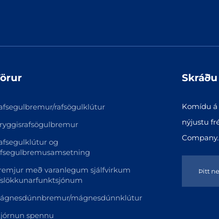
örur
Skráðu 
Komídu á v
afsegulbremur/rafsögulklútur
nýjustu fré
ryggisrafsögulbremur
Company.
afsegulklútur og
afsegulbremusamsetning
remjur með varanlegum sjálfvirkum
fslökkunarfunktsjónum
ágnesdúnnbremur/mágnesdúnnklútur
tjórnun spennu