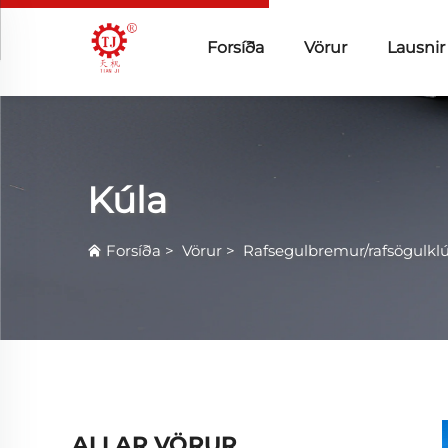
Forsíða
Vörur
Lausnir
Kúla
Forsíða
>
Vörur
>
Rafsegulbremur/rafsögulkl
ALLAR VÖRUR