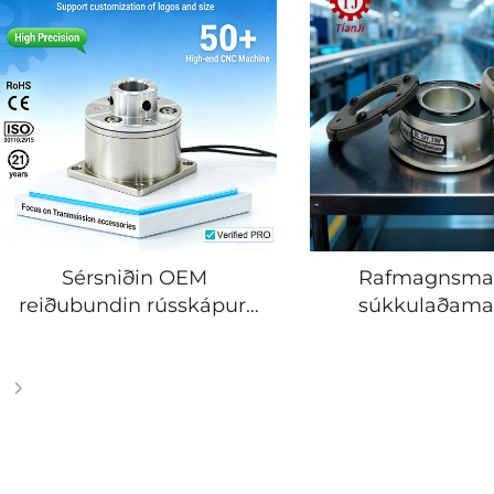
Sérsniðin OEM
Rafmagnsma
reiðubundin rússkápur,
súkkulaðama
mikro míníatúr
aðlagaður 
rafmagnslýstur klútur og
framleiddur úr
bremuskrúður,
jafnstraum 12 V og 24 V
aflsveitingardeilar fyrir
afritunaraftæki