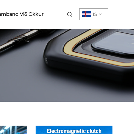
amband Við Okkur
IS