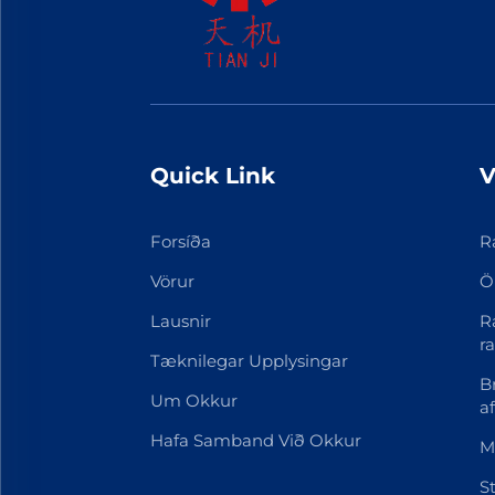
Quick Link
V
Forsíða
R
Vörur
Ö
Lausnir
R
r
Tæknilegar Upplysingar
B
Um Okkur
a
Hafa Samband Við Okkur
M
S