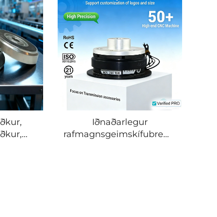
ðkur,
Iðnaðarlegur
ðkur,
rafmagnsgeimskífubremuskiífur
OEM,
Tianji fullur raða af
 stáli
hreyfistýrikerfi nýr