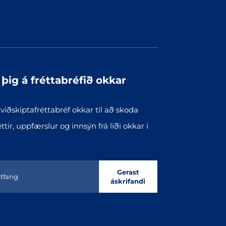
þig á fréttabréfið okkar
iðskiptafréttabréf okkar til að skoda
ttir, uppfærslur og innsýn frá liði okkar í
Gerast
áskrifandi