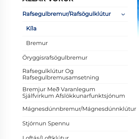
Rafsegulbremur/rafsögulklútur
Kíla
Bremur
Öryggisrafsögulbremur
Rafsegulklútur Og
Rafsegulbremusamsetning
Bremjur Með Varanlegum
Sjálfvirkum Afslökkunarfunktsjónum
Mágnesdúnnbremur/mágnesdúnnklútur
Stjórnun Spennu
Loftás/loftklútur