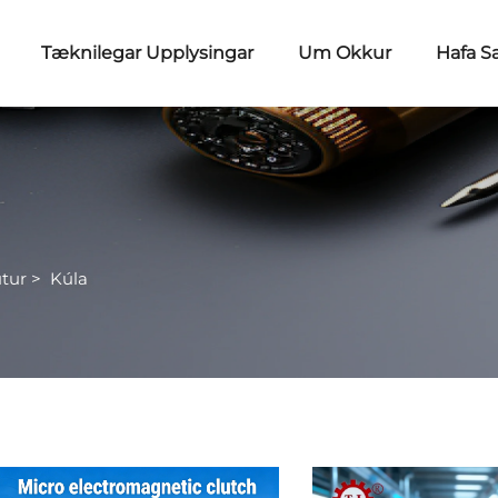
Tæknilegar Upplysingar
Um Okkur
Hafa S
útur
>
Kúla