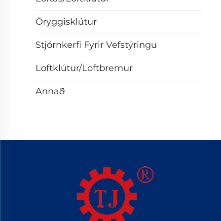
Öryggisklútur
Stjórnkerfi Fyrir Vefstýringu
Loftklútur/loftbremur
Annað