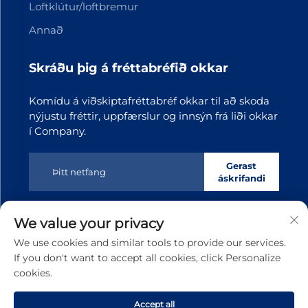
Loftklútur/loftbremur
Annað
Skráðu þig á fréttabréfið okkar
Komídu á viðskiptafréttabréf okkar til að skoda
nýjustu fréttir, uppfærslur og innsýn frá liði okkar
í Company.
Gerast
áskrifandi
We value your privacy
Höfundarréttur © 2025 Dongguan Tianji Transmission
Technology co.,Ltd. Á öllum réttindum umsótt
Stefna
We use cookies and similar tools to provide our services.
um persónuupplýsingar
If you don't want to accept all cookies, click Personalize
cookies.
Rulltu aftur upp
Accept all