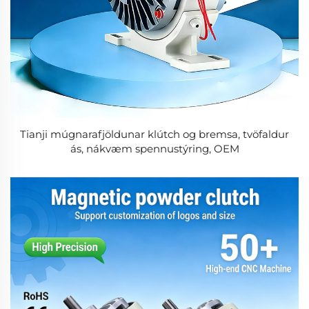
Tianji múgnarafjöldunar klútch og bremsa, tvöfaldur
ás, nákvæm spennustýring, OEM