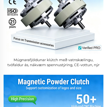
Múgnarafjöldunar klútch með vatnskælingu,
tvöfaldur ás, nákvæm spennustýring, CE-vottun, nýr