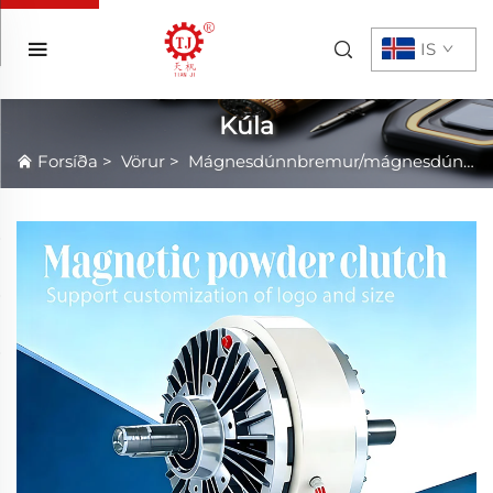
IS
Kúla
Forsíða
>
Vörur
>
Mágnesdúnnbremur/mágnesdúnnklútur