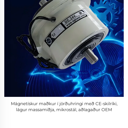
Mágnetískur maðkur í jörðuhringi með CE-skilríki,
lágur massamiðja, mikrostál, aðlagaður OEM