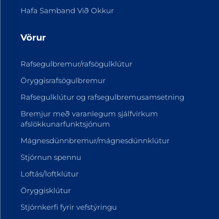
Hafa Samband Við Okkur
Vörur
Rafsegulbremur/rafsögulklútur
Öryggisrafsögulbremur
Rafsegulklútur og rafsegulbremusamsetning
Bremjur með varanlegum sjálfvirkum
afslökkunarfunktsjónum
Mágnesdúnnbremur/mágnesdúnnklútur
Stjórnun spennu
Loftás/loftklútur
Öryggisklútur
Stjórnkerfi fyrir vefstýringu