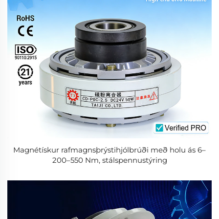
Magnétískur rafmagnsþrýstihjólbrúði með holu ás 6–
200–550 Nm, stálspennustýring