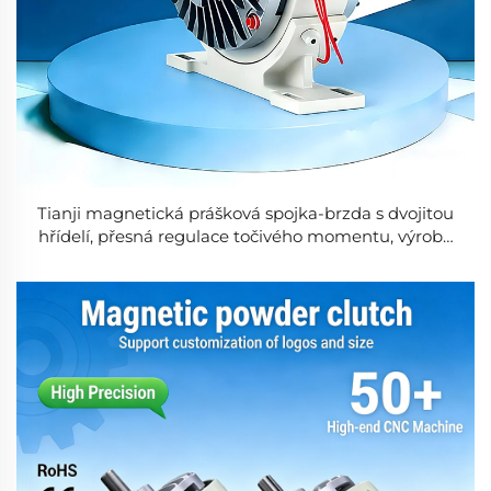
Tianji magnetická prášková spojka-brzda s dvojitou
hřídelí, přesná regulace točivého momentu, výroba
na zakázku (OEM)