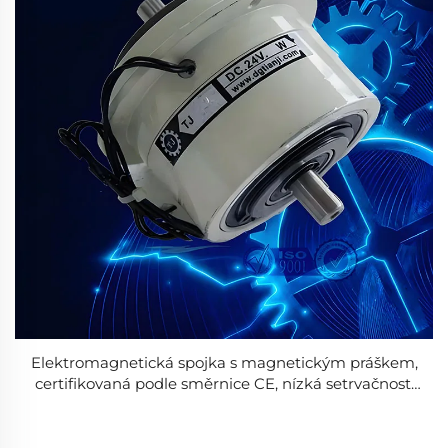
Elektromagnetická spojka s magnetickým práškem,
certifikovaná podle směrnice CE, nízká setrvačnost,
mikro-ocelová, přizpůsobitelná, OEM