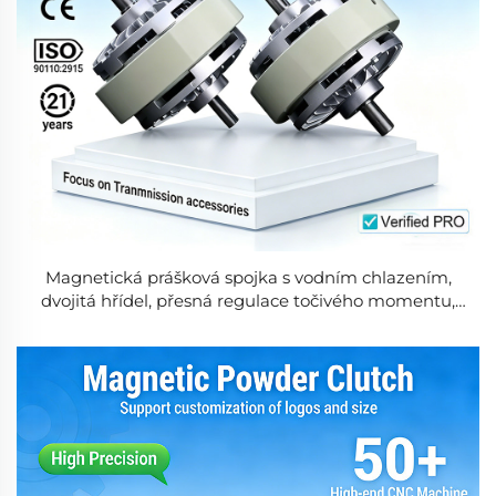
Magnetická prášková spojka s vodním chlazením,
dvojitá hřídel, přesná regulace točivého momentu,
certifikováno podle směrnice CE, nová