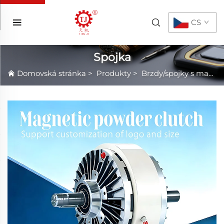
CS
Spojka
Domovská stránka
>
Produkty
>
Brzdy/spojky s magnetickým práškem