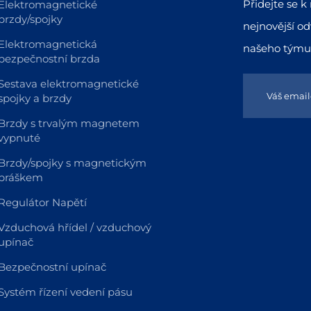
Přidejte se 
Elektromagnetické
brzdy/spojky
nejnovější od
Elektromagnetická
našeho týmu
bezpečnostní brzda
Sestava elektromagnetické
spojky a brzdy
Brzdy s trvalým magnetem
vypnuté
Brzdy/spojky s magnetickým
práškem
Regulátor Napětí
Vzduchová hřídel / vzduchový
upínač
Bezpečnostní upínač
Systém řízení vedení pásu