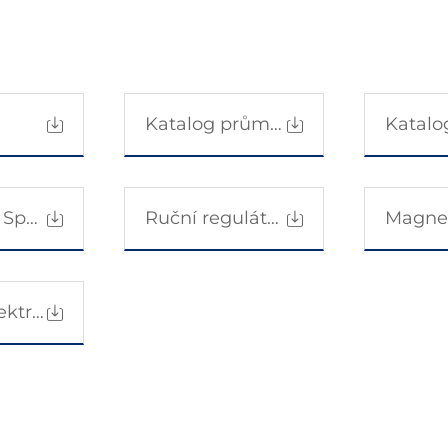
Katalog průmyslových spojek a brzd TJ
Mikipulley Spoušť
Ruční regulátor napnutí
Katalog elektromagnetické práškové brzdy