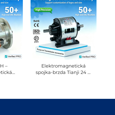
 vířivá
vysokým točivým
racování
momentem, certifikace
OEM
ISO/CE, 3000 ot./min. pro
textilní stroje
OH –
Elektromagnetická
tická
spojka-brzda Tianji 24 V,
 sestava
ocelová, OEM,
bným
přizpůsobitelná pro
vněním,
kopírovací stroje
ud 24 V,
í moment
yslová