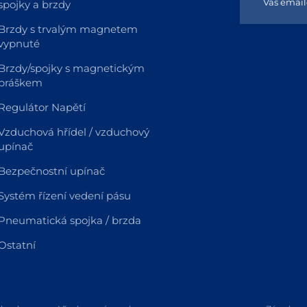
spojky a brzdy
Brzdy s trvalým magnetem
vypnuté
Brzdy/spojky s magnetickým
práškem
Regulátor Napětí
Vzduchová hřídel / vzduchový
upínač
Bezpečnostní upínač
Systém řízení vedení pásu
Pneumatická spojka / brzda
Ostatní