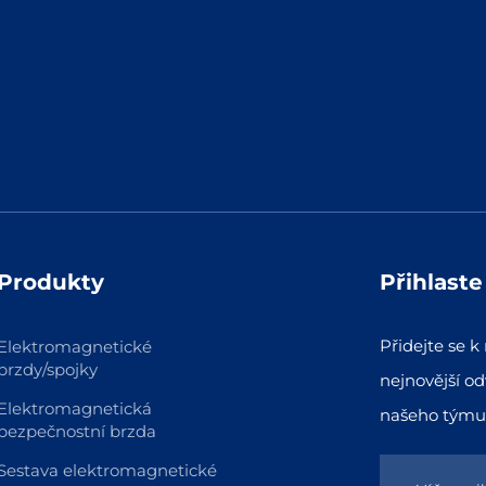
elektrická br
jednotka 1
Produkty
Přihlast
Přidejte se 
Elektromagnetické
brzdy/spojky
nejnovější od
Elektromagnetická
našeho týmu
bezpečnostní brzda
Sestava elektromagnetické