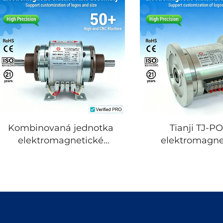
tiskové stroje a
přizpůsobitelná
kopírovací zařízení
brzda, systém zp
potravin 
Kombinovaná jednotka
Tianji TJ-P
elektromagnetické
elektromagne
spojky a brzdy Taiji TJ-
spojka a brzdová
POB s dvojitou přírubou,
s dvojnáso
2,5 DC 24V 500 Nm,
přírubovým upe
statický krouticí moment,
stejnosměrný pro
průmyslová elektrická
statický kroutic
brzda
200 Nm, prům