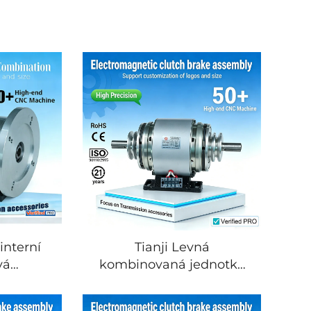
interní
Tianji Levná
vá
kombinovaná jednotka
tická
elektromagnetické
 sestava
spojky a brzdy 24 V DC s