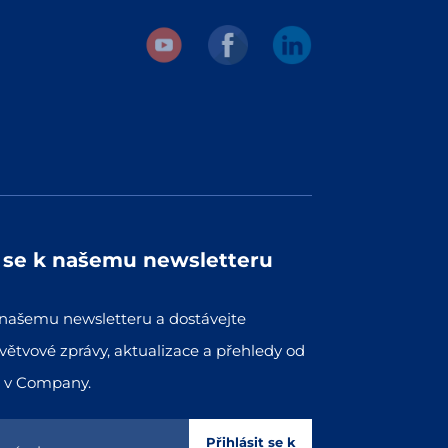
zdová
,5
e se k našemu newsletteru
k našemu newsletteru a dostávejte
větvové zprávy, aktualizace a přehledy od
 v Company.
Přihlásit se k