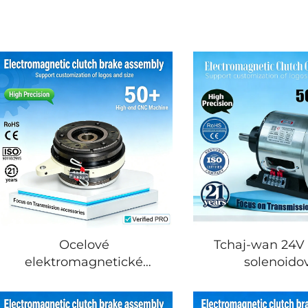
Ocelové
Tchaj-wan 24V 
elektromagnetické
solenoido
spojky a brzdy, sestava 24
elektromagne
V, značka Tianji, OEM pro
spojková brzdová