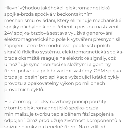
Hlavní výhodou jakéhokoli
elektromagnetická
spojka-brzda
spočívá v bezkontaktním
mechanismu ovládání, který eliminuje mechanické
spojky náchylné k opotřebení a posunu nastavení.
24V spojka-brzdová sestava
využívá generování
elektromagnetického pole k vytváření přesných sil
zapojení, které lze modulovat podle vstupních
signálů řídícího systému.
elektromagnetická spojka-
brzda
okamžitě reaguje na elektrické signály, což
umožňuje synchronizaci se složitými algoritmy
řízení pohybu a polohovacími systémy.
OEM spojka-
brzda
je ideální pro aplikace vyžadující krátké cykly
provozu a opakovatelný výkon po milionech
provozních cyklů.
Elektromagnetický návrhový princip použitý
v tomto
elektromagnetická spojka-brzda
minimalizuje tvorbu tepla během fází zapojení a
odpojení, čímž prodlužuje životnost komponentů a
snižuje nároky na tepelné řízení. Na rozdíl od