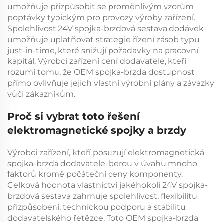
umožňuje přizpůsobit se proměnlivým vzorům
poptávky typickým pro provozy výroby zařízení.
Spolehlivost
24V spojka-brzdová sestava
dodávek
umožňuje uplatňovat strategie řízení zásob typu
just-in-time, které snižují požadavky na pracovní
kapitál. Výrobci zařízení cení dodavatele, kteří
rozumí tomu, že
OEM spojka-brzda
dostupnost
přímo ovlivňuje jejich vlastní výrobní plány a závazky
vůči zákazníkům.
Proč si vybrat toto řešení
elektromagnetické spojky a brzdy
Výrobci zařízení, kteří posuzují
elektromagnetická
spojka-brzda
dodavatele, berou v úvahu mnoho
faktorů kromě počáteční ceny komponenty.
Celková hodnota vlastnictví jakéhokoli
24V spojka-
brzdová sestava
zahrnuje spolehlivost, flexibilitu
přizpůsobení, technickou podporu a stabilitu
dodavatelského řetězce. Toto
OEM spojka-brzda