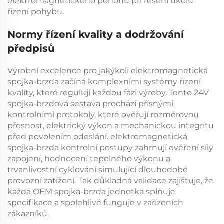
elektromagnetického pohonu při řešení úkolů
řízení pohybu.
Normy řízení kvality a dodržování
předpisů
Výrobní excelence pro jakýkoli
elektromagnetická
spojka-brzda
začíná komplexními systémy řízení
kvality, které regulují každou fázi výroby. Tento
24V
spojka-brzdová sestava
prochází přísnými
kontrolními protokoly, které ověřují rozměrovou
přesnost, elektrický výkon a mechanickou integritu
před povolením odeslání.
elektromagnetická
spojka-brzda
kontrolní postupy zahrnují ověření síly
zapojení, hodnocení tepelného výkonu a
trvanlivostní cyklování simulující dlouhodobé
provozní zatížení. Tak důkladná validace zajišťuje, že
každá
OEM spojka-brzda
jednotka splňuje
specifikace a spolehlivě funguje v zařízeních
zákazníků.