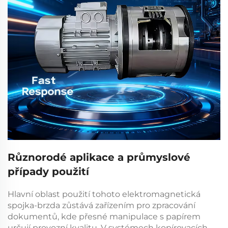
Různorodé aplikace a průmyslové
případy použití
Hlavní oblast použití tohoto
elektromagnetická
spojka-brzda
zůstává zařízením pro zpracování
dokumentů, kde přesné manipulace s papírem
určují provozní kvalitu. V systémech kopírovacích