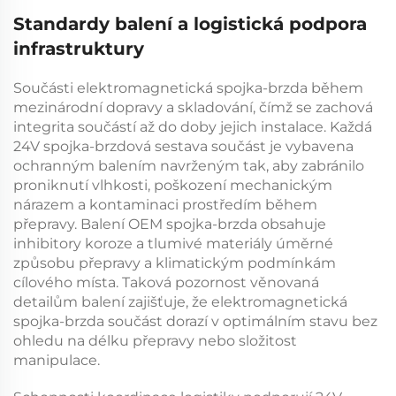
Standardy balení a logistická podpora
infrastruktury
Součásti
elektromagnetická spojka-brzda
během
mezinárodní dopravy a skladování, čímž se zachová
integrita součástí až do doby jejich instalace. Každá
24V spojka-brzdová sestava
součást je vybavena
ochranným balením navrženým tak, aby zabránilo
proniknutí vlhkosti, poškození mechanickým
nárazem a kontaminaci prostředím během
přepravy. Balení
OEM spojka-brzda
obsahuje
inhibitory koroze a tlumivé materiály úměrné
způsobu přepravy a klimatickým podmínkám
cílového místa. Taková pozornost věnovaná
detailům balení zajišťuje, že
elektromagnetická
spojka-brzda
součást dorazí v optimálním stavu bez
ohledu na délku přepravy nebo složitost
manipulace.