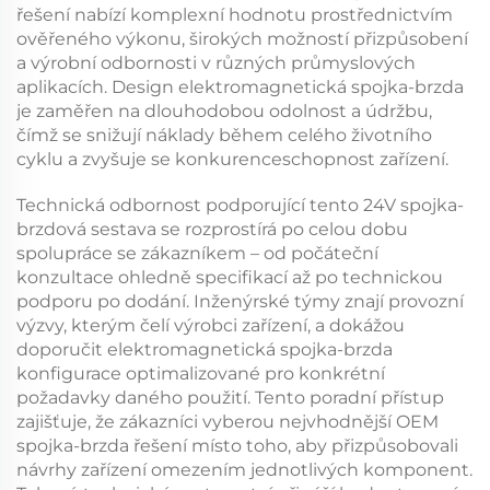
řešení nabízí komplexní hodnotu prostřednictvím
ověřeného výkonu, širokých možností přizpůsobení
a výrobní odbornosti v různých průmyslových
aplikacích. Design
elektromagnetická spojka-brzda
je zaměřen na dlouhodobou odolnost a údržbu,
čímž se snižují náklady během celého životního
cyklu a zvyšuje se konkurenceschopnost zařízení.
Technická odbornost podporující tento
24V spojka-
brzdová sestava
se rozprostírá po celou dobu
spolupráce se zákazníkem – od počáteční
konzultace ohledně specifikací až po technickou
podporu po dodání. Inženýrské týmy znají provozní
výzvy, kterým čelí výrobci zařízení, a dokážou
doporučit
elektromagnetická spojka-brzda
konfigurace optimalizované pro konkrétní
požadavky daného použití. Tento poradní přístup
zajišťuje, že zákazníci vyberou nejvhodnější
OEM
spojka-brzda
řešení místo toho, aby přizpůsobovali
návrhy zařízení omezením jednotlivých komponent.