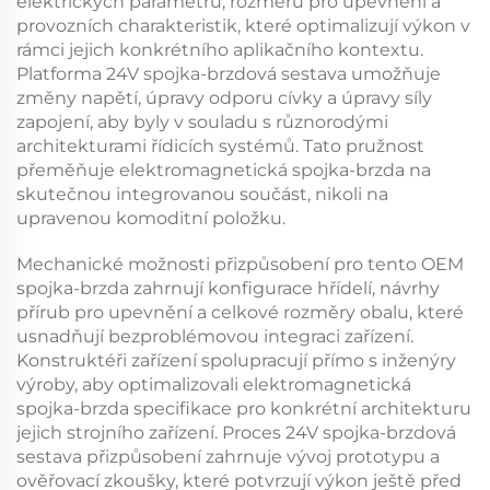
elektrických parametrů, rozměrů pro upevnění a
provozních charakteristik, které optimalizují výkon v
rámci jejich konkrétního aplikačního kontextu.
Platforma
24V spojka-brzdová sestava
umožňuje
změny napětí, úpravy odporu cívky a úpravy síly
zapojení, aby byly v souladu s různorodými
architekturami řídicích systémů. Tato pružnost
přeměňuje
elektromagnetická spojka-brzda
na
skutečnou integrovanou součást, nikoli na
upravenou komoditní položku.
Mechanické možnosti přizpůsobení pro tento
OEM
spojka-brzda
zahrnují konfigurace hřídelí, návrhy
přírub pro upevnění a celkové rozměry obalu, které
usnadňují bezproblémovou integraci zařízení.
Konstruktéři zařízení spolupracují přímo s inženýry
výroby, aby optimalizovali
elektromagnetická
spojka-brzda
specifikace pro konkrétní architekturu
jejich strojního zařízení. Proces
24V spojka-brzdová
sestava
přizpůsobení zahrnuje vývoj prototypu a
ověřovací zkoušky, které potvrzují výkon ještě před