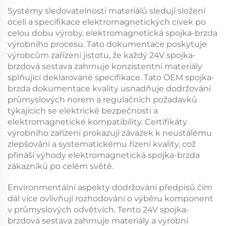
Systémy sledovatelnosti materiálů sledují složení
oceli a specifikace elektromagnetických cívek po
celou dobu výroby.
elektromagnetická spojka-brzda
výrobního procesu. Tato dokumentace poskytuje
výrobcům zařízení jistotu, že každý
24V spojka-
brzdová sestava
zahrnuje konzistentní materiály
splňující deklarované specifikace. Tato
OEM spojka-
brzda
dokumentace kvality usnadňuje dodržování
průmyslových norem a regulačních požadavků
týkajících se elektrické bezpečnosti a
elektromagnetické kompatibility. Certifikáty
výrobního zařízení prokazují závazek k neustálému
zlepšování a systematickému řízení kvality, což
přináší výhody
elektromagnetická spojka-brzda
zákazníků po celém světě.
Environmentální aspekty dodržování předpisů čím
dál více ovlivňují rozhodování o výběru komponent
v průmyslových odvětvích. Tento
24V spojka-
brzdová sestava
zahrnuje materiály a výrobní