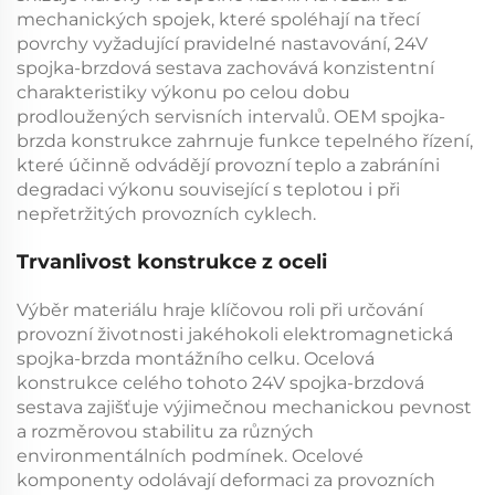
mechanických spojek, které spoléhají na třecí
povrchy vyžadující pravidelné nastavování,
24V
spojka-brzdová sestava
zachovává konzistentní
charakteristiky výkonu po celou dobu
prodloužených servisních intervalů.
OEM spojka-
brzda
konstrukce zahrnuje funkce tepelného řízení,
které účinně odvádějí provozní teplo a zabráníni
degradaci výkonu související s teplotou i při
nepřetržitých provozních cyklech.
Trvanlivost konstrukce z oceli
Výběr materiálu hraje klíčovou roli při určování
provozní životnosti jakéhokoli
elektromagnetická
spojka-brzda
montážního celku. Ocelová
konstrukce celého tohoto
24V spojka-brzdová
sestava
zajišťuje výjimečnou mechanickou pevnost
a rozměrovou stabilitu za různých
environmentálních podmínek. Ocelové
komponenty odolávají deformaci za provozních