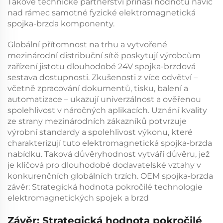
Takové technické partnerství přináší hodnotu navíc
nad rámec samotné fyzické
elektromagnetická
spojka-brzda
komponenty.
Globální přítomnost na trhu a vytvořené
mezinárodní distribuční sítě poskytují výrobcům
zařízení jistotu dlouhodobé
24V spojka-brzdová
sestava
dostupnosti. Zkušenosti z více odvětví –
včetně zpracování dokumentů, tisku, balení a
automatizace – ukazují univerzálnost a ověřenou
spolehlivost v náročných aplikacích. Uznání kvality
ze strany mezinárodních zákazníků potvrzuje
výrobní standardy a spolehlivost výkonu, které
charakterizují tuto
elektromagnetická spojka-brzda
nabídku. Taková důvěryhodnost vytváří důvěru, jež
je klíčová pro dlouhodobé dodavatelské vztahy v
konkurenčních globálních trzích.
OEM spojka-brzda
závěr: Strategická hodnota pokročilé technologie
elektromagnetických spojek a brzd
Závěr: Strategická hodnota pokročilé