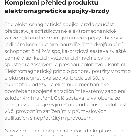
Komplexní přehled produktu
elektromagnetické spojky-brzdy
The
elektromagnetická spojka-brzda
součást
představuje sofistikované elektromechanické
zařízení, které kombinuje funkce spojky i brzdy v
jediném kompaktním pouzdře. Tato dvojfunkční
schopnost činí
24V spojka-brzdová sestava
zvláště
cenné v aplikacích vyžadujících rychlé cykly
spuštění a zastavení a přesnou polohovou kontrolu.
Elektromagnetický princip pohonu použitý v tomto
elektromagnetická spojka-brzda
zajišťuje
okamžitou odezvu a eliminuje mechanické
opotřebení spojené s tradičními systémy zapojení
založenými na tření. Celá sestava je vyrobena ze
oceli, což zaručuje výjimečnou odolnost a odolnost
vůči provozním zatížením v průmyslových
aplikacích s nepřetržitým provozem.
Navrženo speciálně pro integraci do kopírovacích