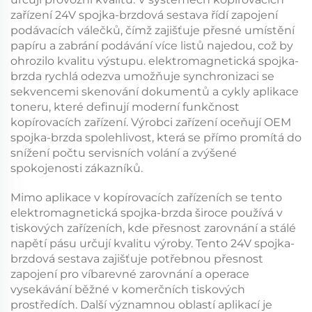
zařízení
24V spojka-brzdová sestava
řídí zapojení
podávacích válečků, čímž zajišťuje přesné umístění
papíru a zabrání podávání více listů najedou, což by
ohrozilo kvalitu výstupu.
elektromagnetická spojka-
brzda
rychlá odezva umožňuje synchronizaci se
sekvencemi skenování dokumentů a cykly aplikace
toneru, které definují moderní funkčnost
kopírovacích zařízení. Výrobci zařízení oceňují
OEM
spojka-brzda
spolehlivost, která se přímo promítá do
snížení počtu servisních volání a zvýšené
spokojenosti zákazníků.
Mimo aplikace v kopírovacích zařízeních se tento
elektromagnetická spojka-brzda
široce používá v
tiskových zařízeních, kde přesnost zarovnání a stálé
napětí pásu určují kvalitu výroby. Tento
24V spojka-
brzdová sestava
zajišťuje potřebnou přesnost
zapojení pro víbarevné zarovnání a operace
vysekávání běžné v komerčních tiskových
prostředích. Další významnou oblastí aplikací je