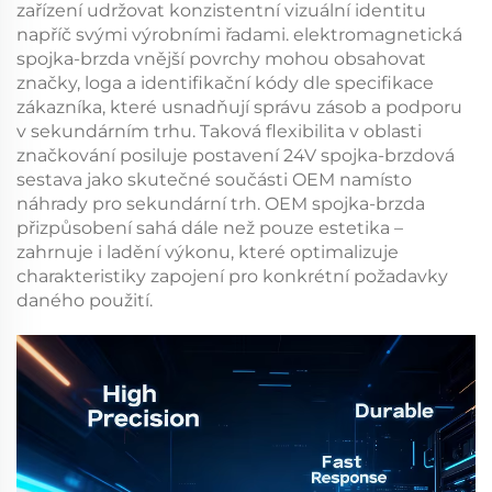
zařízení udržovat konzistentní vizuální identitu
napříč svými výrobními řadami.
elektromagnetická
spojka-brzda
vnější povrchy mohou obsahovat
značky, loga a identifikační kódy dle specifikace
zákazníka, které usnadňují správu zásob a podporu
v sekundárním trhu. Taková flexibilita v oblasti
značkování posiluje postavení
24V spojka-brzdová
sestava
jako skutečné součásti OEM namísto
náhrady pro sekundární trh.
OEM spojka-brzda
přizpůsobení sahá dále než pouze estetika –
zahrnuje i ladění výkonu, které optimalizuje
charakteristiky zapojení pro konkrétní požadavky
daného použití.