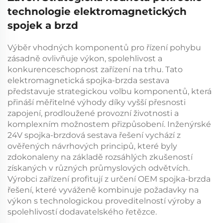
technologie elektromagnetických
spojek a brzd
Výběr vhodných komponentů pro řízení pohybu
zásadně ovlivňuje výkon, spolehlivost a
konkurenceschopnost zařízení na trhu. Tato
elektromagnetická spojka-brzda
sestava
představuje strategickou volbu komponentů, která
přináší měřitelné výhody díky vyšší přesnosti
zapojení, prodloužené provozní životnosti a
komplexním možnostem přizpůsobení. Inženýrské
24V spojka-brzdová sestava
řešení vychází z
ověřených návrhových principů, které byly
zdokonaleny na základě rozsáhlých zkušeností
získaných v různých průmyslových odvětvích.
Výrobci zařízení profitují z určení
OEM spojka-brzda
řešení, které vyváženě kombinuje požadavky na
výkon s technologickou proveditelností výroby a
spolehlivostí dodavatelského řetězce.