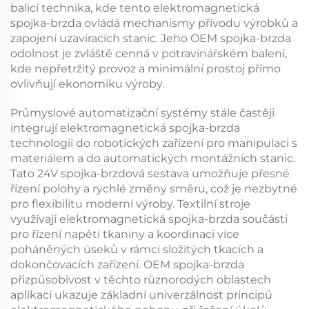
balicí technika, kde tento
elektromagnetická
spojka-brzda
ovládá mechanismy přívodu výrobků a
zapojení uzavíracích stanic. Jeho
OEM spojka-brzda
odolnost je zvláště cenná v potravinářském balení,
kde nepřetržitý provoz a minimální prostoj přímo
ovlivňují ekonomiku výroby.
Průmyslové automatizační systémy stále častěji
integrují
elektromagnetická spojka-brzda
technologii do robotických zařízení pro manipulaci s
materiálem a do automatických montážních stanic.
Tato
24V spojka-brzdová sestava
umožňuje přesné
řízení polohy a rychlé změny směru, což je nezbytné
pro flexibilitu moderní výroby. Textilní stroje
využívají
elektromagnetická spojka-brzda
součásti
pro řízení napětí tkaniny a koordinaci více
poháněných úseků v rámci složitých tkacích a
dokončovacích zařízení.
OEM spojka-brzda
přizpůsobivost v těchto různorodých oblastech
aplikací ukazuje základní univerzálnost principů