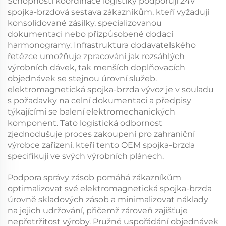
Schopnosti koordinace logistiky podporují
24V
spojka-brzdová sestava
zákazníkům, kteří vyžadují
konsolidované zásilky, specializovanou
dokumentaci nebo přizpůsobené dodací
harmonogramy. Infrastruktura dodavatelského
řetězce umožňuje zpracování jak rozsáhlých
výrobních dávek, tak menších doplňovacích
objednávek se stejnou úrovní služeb.
elektromagnetická spojka-brzda
vývoz je v souladu
s požadavky na celní dokumentaci a předpisy
týkajícími se balení elektromechanických
komponent. Tato logistická odbornost
zjednodušuje proces zakoupení pro zahraniční
výrobce zařízení, kteří tento
OEM spojka-brzda
specifikují ve svých výrobních plánech.
Podpora správy zásob pomáhá zákazníkům
optimalizovat své
elektromagnetická spojka-brzda
úrovně skladových zásob a minimalizovat náklady
na jejich udržování, přičemž zároveň zajišťuje
nepřetržitost výroby. Pružné uspořádání objednávek