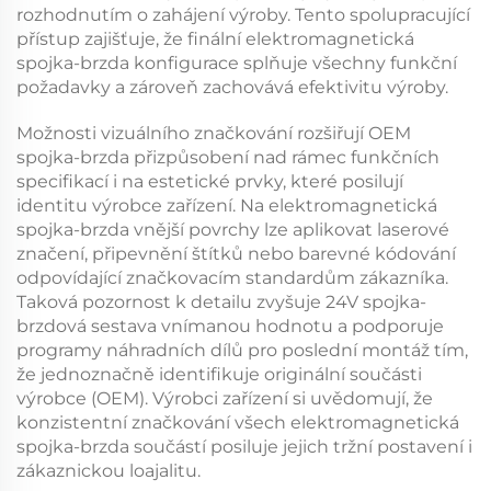
rozhodnutím o zahájení výroby. Tento spolupracující
přístup zajišťuje, že finální
elektromagnetická
spojka-brzda
konfigurace splňuje všechny funkční
požadavky a zároveň zachovává efektivitu výroby.
Možnosti vizuálního značkování rozšiřují
OEM
spojka-brzda
přizpůsobení nad rámec funkčních
specifikací i na estetické prvky, které posilují
identitu výrobce zařízení. Na
elektromagnetická
spojka-brzda
vnější povrchy lze aplikovat laserové
značení, připevnění štítků nebo barevné kódování
odpovídající značkovacím standardům zákazníka.
Taková pozornost k detailu zvyšuje
24V spojka-
brzdová sestava
vnímanou hodnotu a podporuje
programy náhradních dílů pro poslední montáž tím,
že jednoznačně identifikuje originální součásti
výrobce (OEM). Výrobci zařízení si uvědomují, že
konzistentní značkování všech
elektromagnetická
spojka-brzda
součástí posiluje jejich tržní postavení i
zákaznickou loajalitu.