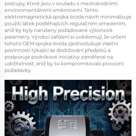
postupy, které jsou v souladu s mezinárodními
environmentálními směrnicemi. Tento
elektromagnetická spojka-brzda
návrh minimalizuje
použití látek podléhajících regulačním omezením,
aniž by byly narušeny požadované výkonové
parametry. Výrobci zařízení si uvědomují, že určení
tohoto
OEM spojka-brzda
zjednodušuje vlastní
povinnosti týkající se dodržování předpisů a
podporuje podnikové iniciativy zaměřené na
udržitelnost, aniž by to kompromitovalo provozní
požadavky.