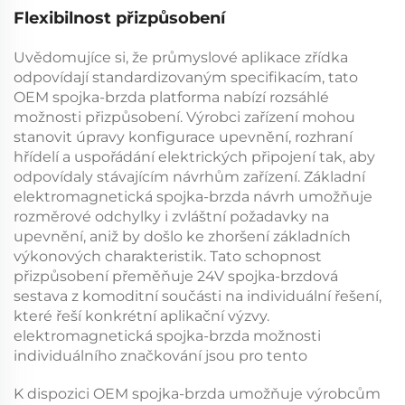
Flexibilnost přizpůsobení
Uvědomujíce si, že průmyslové aplikace zřídka
odpovídají standardizovaným specifikacím, tato
OEM spojka-brzda
platforma nabízí rozsáhlé
možnosti přizpůsobení. Výrobci zařízení mohou
stanovit úpravy konfigurace upevnění, rozhraní
hřídelí a uspořádání elektrických připojení tak, aby
odpovídaly stávajícím návrhům zařízení. Základní
elektromagnetická spojka-brzda
návrh umožňuje
rozměrové odchylky i zvláštní požadavky na
upevnění, aniž by došlo ke zhoršení základních
výkonových charakteristik. Tato schopnost
přizpůsobení přeměňuje
24V spojka-brzdová
sestava
z komoditní součásti na individuální řešení,
které řeší konkrétní aplikační výzvy.
elektromagnetická spojka-brzda
možnosti
individuálního značkování jsou pro tento
K dispozici
OEM spojka-brzda
umožňuje výrobcům