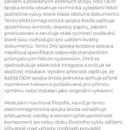
zařízení a podobných přesných strojů, toto
OEM
spojka-brzda
obsahuje technická vylepšení řešící
jedinečné výzvy, které klade obsluha dokumentů.
Tento
elektromagnetická spojka-brzda
zajišťuje
spolehlivou kontrolu dopravy papíru, zabrání
prokluzování a zaručuje stálé rychlosti podávání,
které jsou rozhodující pro udržení kvality
dokumentů. Tento
24V spojka-brzdová sestava
napěťová specifikace odpovídá standardním
průmyslovým řídicím systémům, čímž se
zjednodušuje elektrická integrace a snižuje se
složitost instalace. Výrobní přesnost zajišťuje, že
každá
OEM spojka-brzda
jednotka splňuje přísné
rozměrové tolerance požadované pro přímou
výměnu nebo instalaci jako originální vybavení.
Modulární návrhová filozofie, na níž je tento
elektromagnetická spojka-brzda
usnadňuje
přístupnost údržby a servisní zpřístupnitelnost
komponent po celou dobu životního cyklu zařízení.
Uživatelé mají výhodu možnosti provádět