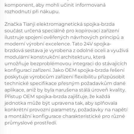
komponent, aby mohli učinit informovaná
rozhodnutí při nákupu.
Značka Tianji
elektromagnetická spojka-brzda
součást určená speciálně pro kopírovací zařízení
ilustruje spojení ověřených návrhových principů a
moderní výrobní excelence. Tato
24V spojka-
brzdová sestava
je vyrobena z odolné oceli a využívá
modulární konstrukční architekturu, která
umožňuje bezproblémovou integraci do stávajících
konfigurací zařízení. Jako
OEM spojka-brzda
řešení
poskytuje výrobcům zařízení flexibilitu přizpůsobit
technické specifikace přesným požadavkům dané
aplikace, aniž by byla narušena stálá úroveň kvality.
Přístup
OEM spojka-brzda
zajišťuje, že každá
jednotka může být upravena tak, aby splňovala
konkrétní provozní parametry, požadavky na napětí
a montážní konfigurace charakteristické pro různé
průmyslové prostředí.