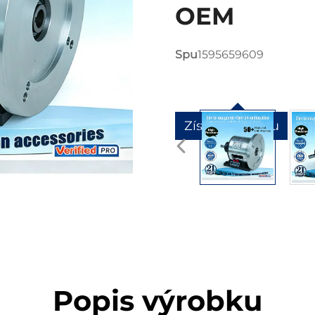
OEM
Spu
1595659609
Získat nabídku
Popis výrobku