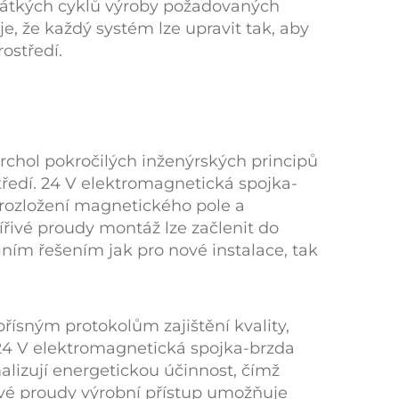
rátkých cyklů výroby požadovaných
je, že každý systém lze upravit tak, aby
ostředí.
rchol pokročilých inženýrských principů
tředí.
24 V elektromagnetická spojka-
u rozložení magnetického pole a
ířivé proudy
montáž lze začlenit do
álním řešením jak pro nové instalace, tak
ísným protokolům zajištění kvality,
24 V elektromagnetická spojka-brzda
alizují energetickou účinnost, čímž
ivé proudy
výrobní přístup umožňuje