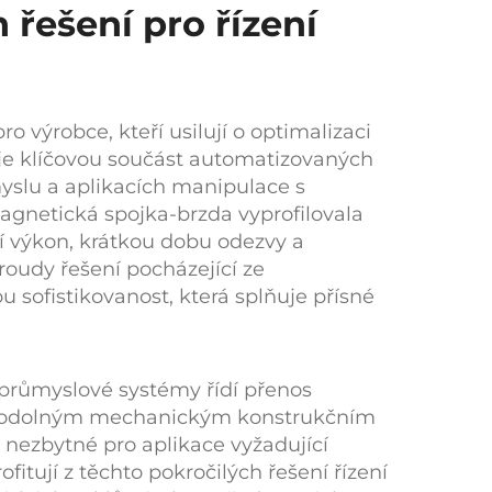
řešení pro řízení
o výrobce, kteří usilují o optimalizaci
je klíčovou součást automatizovaných
yslu a aplikacích manipulace s
magnetická spojka-brzda
vyprofilovala
ní výkon, krátkou dobu odezvy a
proudy
řešení pocházející ze
 sofistikovanost, která splňuje přísné
 průmyslové systémy řídí přenos
ů s odolným mechanickým konstrukčním
je nezbytné pro aplikace vyžadující
tují z těchto pokročilých řešení řízení