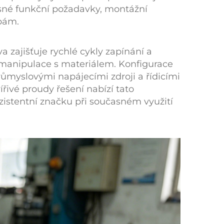
sné funkční požadavky, montážní
ebám.
ava
zajišťuje rychlé cykly zapínání a
h manipulace s materiálem. Konfigurace
průmyslovými napájecími zdroji a řídicími
ířivé proudy
řešení nabízí tato
onzistentní značku při současném využití