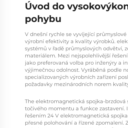
Úvod do vysokovýkonn
pohybu
V dnešní rychle se vyvíjející průmyslové
výrobní efektivity a kvality výrobků.
ele
systémů v řadě průmyslových odvětví, 
materiálem. Mezi nejspolehlivější řeše
jako preferovaná volba pro inženýry a i
výjimečnou odolnost. Vyráběná podle no
specializovaných výrobních zařízení pos
požadavky mezinárodních norem kvality
The
elektromagnetická spojka-brzdová
točivého momentu a funkce zastavení. 
řešením
24 V elektromagnetická spojk
přesné polohování a řízené zpomalení. Z