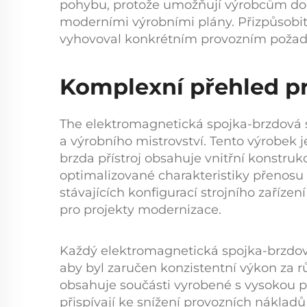
pohybu, protože umožňují výrobcům do
moderními výrobními plány. Přizpůsobi
vyhovoval konkrétním provozním požad
Komplexní přehled p
The
elektromagnetická spojka-brzdová
a výrobního mistrovství. Tento výrobek 
brzda
přístroj obsahuje vnitřní konstruk
optimalizované charakteristiky přenosu 
stávajících konfigurací strojního zaříze
pro projekty modernizace.
Každý
elektromagnetická spojka-brzdo
aby byl zaručen konzistentní výkon za 
obsahuje součásti vyrobené s vysokou př
přispívají ke snížení provozních náklad