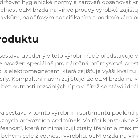
držovat hygienické normy a zároveň dosahovat k
telnost
oEM brzda na vířivé proudy
výrobků zajišťu
avkům, napěťovým specifikacím a podmínkám pr
roduktu
 sestava
uvedený v této výrobní řadě představuje v
je navržen speciálně pro náročná průmyslová pros
ci s elektromagnetem, která zajišťuje vyšší kvalit
síly. Kompaktní návrh zajišťuje, že
oEM brzda na v
ní bez nutnosti rozsáhlých úprav, čímž se stává ide
vá sestava
v tomto výrobním sortimentu podléhá př
různých provozních podmínek. Vnitřní konstrukce
esností, které minimalizují ztráty třením a maxim
ů během celé životnosti výrobku.
oEM brzda na víř