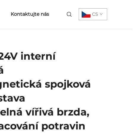
Kontaktujte nás
CS
24V interní
á
netická spojková
stava
elná vířivá brzda,
acování potravin