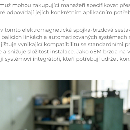
čemuž mohou zakupující manažeři specifikovat pře
eré odpovídají jejich konkrétním aplikačním potř
 v tomto
elektromagnetická spojka-brzdová sest
ých balicích linkách a automatizovaných systémec
ajišťuje vynikající kompatibilitu se standardními 
a snižuje složitost instalace. Jako
oEM brzda na v
ují systémoví integrátoři, kteří potřebují udržet k