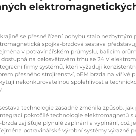
ých elektromagnetických 
 krajině se přesné řízení pohybu stalo nezbytným pr
ktromagnetická spojka-brzdová sestava
představu
zejména v potravinářském průmyslu, balicím prům
ní dostupná na celosvětovém trhu se
24 V elektro
ntegrační firmy systémů, kteří vyžadují konzistent
rem přesného strojírenství,
oEM brzda na vířivé 
kytují nekonkurovatelnou spolehlivost a technickou
.
 sestava
technologie zásadně změnila způsob, jak
Integrací pokročilé technologie elektromagnet
a-brzda
zajišťuje plynulé zapínání a vypínání, což 
ejména potravinářské výrobní systémy výrazně profi