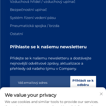
Vzduchová hřídel / vzduchový upínač
Bezpečnostní upínač
Systém řízení vedení pásu
Pneumatická spojka / brzda
Ostatní
Přihlaste se k našemu newsletteru
Přidejte se k našemu newsletteru a dostávejte
nejnovější odvětvové zprávy, aktualizace a
přehledy od našeho týmu v Company.
Přihlásit se k
odběru
We value your privacy
Copyright © 2025 Dongguan Tianji Transmission Technology
We use cookies and similar tools to provide our services.