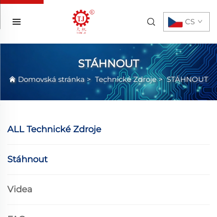
CS
STÁHNOUT
Domovská stránka
>
Technické Zdroje
>
STÁHNOUT
ALL Technické Zdroje
Stáhnout
Videa