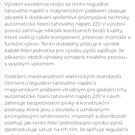
Výrobní excelence stojící za tímto
regulátor
tahového napětí s magnetickým práškem
ukazuje
závazek k dodávání spolehlivé průmyslové techniky.
automatické řízení tahového napětí 220 V
výrobní
proces zahrnuje několik kontrolních bodů kvality,
které ověřují výběr komponent, přesnost montáže a
funkční výkon. Tento důkladný přístup k výrobě
každé
řídicí jednotka pro výrobu pytlů
zajišťuje, že
zákazníci obdrží výrobky schopné trvalého provozu
s vysokým výkonem.
Dodržení mezinárodních elektrických standardů
činí tento
regulátor tahového napětí s
magnetickým práškem
vhodným pro globální trhy.
automatické řízení tahového napětí 220 V
návrh
zahrnuje bezpečnostní prvky a konstrukční
postupy, které jsou v souladu s uznávanými
průmyslovými směrnicemi. Importéři a distributoři
oceňují, jak tento
řídicí jednotka pro výrobu pytlů
zjednodušuje vstup na trh tím, že splňuje regulační