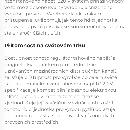
řízení tahového napětí 220 V
systém přináší výhody
ve formě zlepšené kvality výrobků a sníženého
výpadku provozu. Výrobci s dalekozrakým
přístupem si uvědomují, jak tento
řídicí jednotka
pro výrobu pytlů
přispívá ke konkurenční výhodě na
stále náročnějších trzích.
Přítomnost na světovém trhu
Dostupnost tohoto
regulátor tahového napětí s
magnetickým práškem
prostřednictvím
uznávaných mezinárodních distribučních kanálů
zajišťuje přístupnost pro výrobce po celém světě.
Tato
automatické řízení tahového napětí 220 V
specifikace je kompatibilní s běžnou elektrickou
infrastrukturou v mnoha zemích, čímž se
zjednodušuje její zavádění. Mezinárodní uznání
tohoto
řídicí jednotka pro výrobu pytlů
odrazuje
jeho univerzálnost a spolehlivost v různorodých
provozních prostředích.