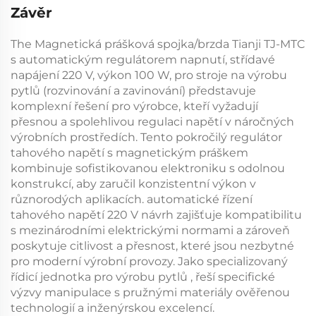
Závěr
The
Magnetická prášková spojka/brzda Tianji TJ-MTC
s automatickým regulátorem napnutí, střídavé
napájení 220 V, výkon 100 W, pro stroje na výrobu
pytlů (rozvinování a zavinování)
představuje
komplexní řešení pro výrobce, kteří vyžadují
přesnou a spolehlivou regulaci napětí v náročných
výrobních prostředích. Tento pokročilý
regulátor
tahového napětí s magnetickým práškem
kombinuje sofistikovanou elektroniku s odolnou
konstrukcí, aby zaručil konzistentní výkon v
různorodých aplikacích.
automatické řízení
tahového napětí 220 V
návrh zajišťuje kompatibilitu
s mezinárodními elektrickými normami a zároveň
poskytuje citlivost a přesnost, které jsou nezbytné
pro moderní výrobní provozy. Jako specializovaný
řídicí jednotka pro výrobu pytlů
, řeší specifické
výzvy manipulace s pružnými materiály ověřenou
technologií a inženýrskou excelencí.