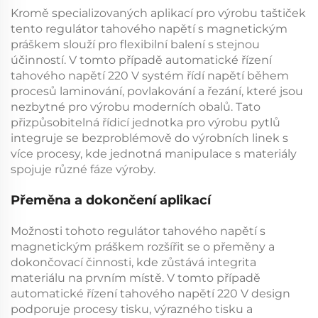
Kromě specializovaných aplikací pro výrobu taštiček
tento
regulátor tahového napětí s magnetickým
práškem
slouží pro flexibilní balení s stejnou
účinností. V tomto případě
automatické řízení
tahového napětí 220 V
systém řídí napětí během
procesů laminování, povlakování a řezání, které jsou
nezbytné pro výrobu moderních obalů. Tato
přizpůsobitelná
řídicí jednotka pro výrobu pytlů
integruje se bezproblémově do výrobních linek s
více procesy, kde jednotná manipulace s materiály
spojuje různé fáze výroby.
Přeměna a dokončení aplikací
Možnosti tohoto
regulátor tahového napětí s
magnetickým práškem
rozšířit se o přeměny a
dokončovací činnosti, kde zůstává integrita
materiálu na prvním místě. V tomto případě
automatické řízení tahového napětí 220 V
design
podporuje procesy tisku, výrazného tisku a