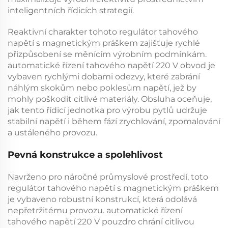
inteligentních řídicích strategií.
Reaktivní charakter tohoto
regulátor tahového
napětí s magnetickým práškem
zajišťuje rychlé
přizpůsobení se měnícím výrobním podmínkám.
automatické řízení tahového napětí 220 V
obvod je
vybaven rychlými dobami odezvy, které zabrání
náhlým skokům nebo poklesům napětí, jež by
mohly poškodit citlivé materiály. Obsluha oceňuje,
jak tento
řídicí jednotka pro výrobu pytlů
udržuje
stabilní napětí i během fází zrychlování, zpomalování
a ustáleného provozu.
Pevná konstrukce a spolehlivost
Navrženo pro náročné průmyslové prostředí, toto
regulátor tahového napětí s magnetickým práškem
je vybaveno robustní konstrukcí, která odolává
nepřetržitému provozu.
automatické řízení
tahového napětí 220 V
pouzdro chrání citlivou