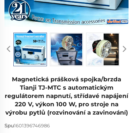
Magnetická prášková spojka/brzda
Tianji TJ-MTC s automatickým
regulátorem napnutí, střídavé napájení
220 V, výkon 100 W, pro stroje na
výrobu pytlů (rozvinování a zavinování)
Spu
1601396746986