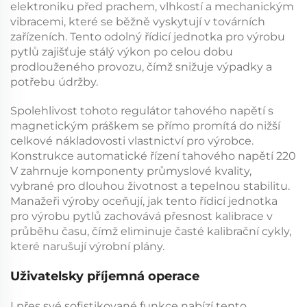
elektroniku před prachem, vlhkostí a mechanickým
vibracemi, které se běžně vyskytují v továrních
zařízeních. Tento odolný
řídicí jednotka pro výrobu
pytlů
zajišťuje stálý výkon po celou dobu
prodlouženého provozu, čímž snižuje výpadky a
potřebu údržby.
Spolehlivost tohoto
regulátor tahového napětí s
magnetickým práškem
se přímo promítá do nižší
celkové nákladovosti vlastnictví pro výrobce.
Konstrukce
automatické řízení tahového napětí 220
V
zahrnuje komponenty průmyslové kvality,
vybrané pro dlouhou životnost a tepelnou stabilitu.
Manažeři výroby oceňují, jak tento
řídicí jednotka
pro výrobu pytlů
zachovává přesnost kalibrace v
průběhu času, čímž eliminuje časté kalibrační cykly,
které narušují výrobní plány.
Uživatelsky příjemná operace
I přes své sofistikované funkce nabízí tento