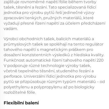
zajišťuje rovnoměrné napětí fólie během tvorby
tašek, těsnění a řezání. Tato specializovaná
řídicí
jednotka pro výrobu pytlů
řeší jedinečné výzvy
zpracování tenkých, pružných materiálů, které
vyžadují přesné řízení napětí za účelem předcházení
vadám.
Výrobci obchodních tašek, balicích materiálů a
průmyslových tašek se spoléhají na tento
regulátor
tahového napětí s magnetickým práškem
pro
dosažení konzistentních výsledků z hlediska kvality.
Funkčnost
automatické řízení tahového napětí 220
V
podporuje různé technologie výroby tašek,
včetně tepelného těsnění, studeného řezání a
perforace. Univerzální
řídicí jednotka pro výrobu
pytlů
se přizpůsobuje různým typům materiálů – od
polyethylenu a polypropylenu až po biologicky
rozložitelné fólie.
Flexibilní balení