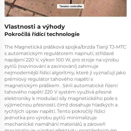
Vlastnosti a výhody
Pokročilá řídící technologie
The
Magnetická prášková spojka/brzda Tianji TJ-MTC
s automatickým regulátorem napnutí, střídavé
napájení 220 V, výkon 100 W, pro stroje na výrobu
pytlů (rozvinování a zavinování)
zahrnuje
nejmodernější řídicí algoritmy, které ji vyznačují jako
prémiový
regulátor tahového napětí s
magnetickým práškem
. Sérii
automatické řízení
tahového napětí 220 V
systém využívá přesné
elektroniky k modulaci síly magnetického pole s
výjimečnou přesností, čímž dosahuje hladkých a
rychlých úprav napětí. Tento pokročilý
řídicí
jednotka pro výrobu pytlů
minimalizuje
mechanické namáhání materiálů a zároveň
maximalizuje výrobní efektivitu prostřednictvím