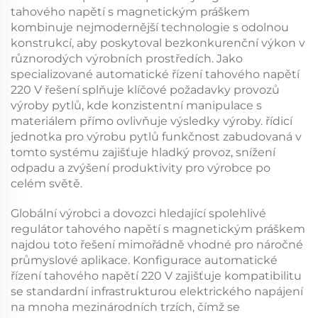
tahového napětí s magnetickým práškem
kombinuje nejmodernější technologie s odolnou
konstrukcí, aby poskytoval bezkonkurenční výkon v
různorodých výrobních prostředích. Jako
specializované
automatické řízení tahového napětí
220 V
řešení splňuje klíčové požadavky provozů
výroby pytlů, kde konzistentní manipulace s
materiálem přímo ovlivňuje výsledky výroby.
řídicí
jednotka pro výrobu pytlů
funkčnost zabudovaná v
tomto systému zajišťuje hladký provoz, snížení
odpadu a zvýšení produktivity pro výrobce po
celém světě.
Globální výrobci a dovozci hledající spolehlivé
regulátor tahového napětí s magnetickým práškem
najdou toto řešení mimořádně vhodné pro náročné
průmyslové aplikace. Konfigurace
automatické
řízení tahového napětí 220 V
zajišťuje kompatibilitu
se standardní infrastrukturou elektrického napájení
na mnoha mezinárodních trzích, čímž se