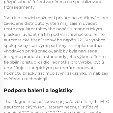
přizpůsobená řešení zaměřená na specializované
tržní segmenty.
Jsou k dispozici možnosti privátního značkování pro
zavedené distributory, kteří mají zájem uvádět
tento
regulátor tahového napětí s magnetickým
práškem
uvádět na trh pod vlastní značkou. Tento
automatické řízení tahového napětí 220 V
výrobce
spolupracuje se svými partnery na implementaci
vhodných prvků značky, aniž by byla narušena
integrita produktu a standardy jeho výkonu. Tento
flexibilní přístup k
řídicí jednotka pro výrobu pytlů
umožňuje strategickým partnerům budovat
hodnotu značky, zatímco svým zákazníkům nabízejí
ověřenou technologii.
Podpora balení a logistiky
The
Magnetická prášková spojka/brzda Tianji TJ-MTC
s automatickým regulátorem napnutí, střídavé
napájení 220 V, výkon 100 W, pro stroje na výrobu