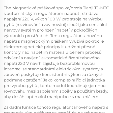
The
Magnetická prášková spojka/brzda Tianji TJ-MTC
s automatickým regulátorem napnutí, střídavé
napájení 220 V, výkon 100 W, pro stroje na výrobu
pytlů (rozvinování a zavinování)
slouží jako centrální
nervový systém pro řízení napětí v pokročilých
výrobních prostředích. Tento
regulátor tahového
napětí s magnetickým práškem
využívá pokročilé
elektromagnetické principy k udržení přesné
kontroly nad napětím materiálu během procesů
odvíjení a navíjení.
automatické řízení tahového
napětí 220 V
návrh zajišťuje bezproblémovou
integraci se standardními elektrickými systémy a
zároveň poskytuje konzistentní výkon za různých
podmínek zatížení. Jako komplexní
řídicí jednotka
pro výrobu pytlů
, tento modul koordinuje jemnou
rovnováhu mezi zapojením spojky a použitím brzdy,
aby dosáhl optimální manipulace s materiálem.
Základní funkce tohoto
regulátor tahového napětí s
magnetickým práškem
se zaměřuje na schopnost