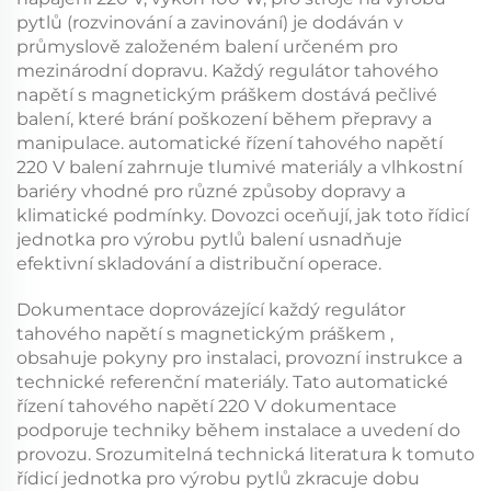
pytlů (rozvinování a zavinování)
je dodáván v
průmyslově založeném balení určeném pro
mezinárodní dopravu. Každý
regulátor tahového
napětí s magnetickým práškem
dostává pečlivé
balení, které brání poškození během přepravy a
manipulace.
automatické řízení tahového napětí
220 V
balení zahrnuje tlumivé materiály a vlhkostní
bariéry vhodné pro různé způsoby dopravy a
klimatické podmínky. Dovozci oceňují, jak toto
řídicí
jednotka pro výrobu pytlů
balení usnadňuje
efektivní skladování a distribuční operace.
Dokumentace doprovázející každý
regulátor
tahového napětí s magnetickým práškem
,
obsahuje pokyny pro instalaci, provozní instrukce a
technické referenční materiály. Tato
automatické
řízení tahového napětí 220 V
dokumentace
podporuje techniky během instalace a uvedení do
provozu. Srozumitelná technická literatura k tomuto
řídicí jednotka pro výrobu pytlů
zkracuje dobu