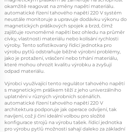
okamžitě reagovat na změny napětí materiálu.
automatické řízení tahového napětí 220 V
systém
neustále monitoruje a upravuje dodávku výkonu do
magnetických práškových spojek a brzd, čímž
zajišťuje rovnoměrné napětí bez ohledu na průměr
cívky, vlastnosti materiálu nebo kolísání rychlosti
výroby. Tento sofistikovaný
řídicí jednotka pro
výrobu pytlů
odstraňuje běžné výrobní problémy,
jako je protažení, vrásčení nebo trhání materiálu,
které mohou ohrozit kvalitu výrobku a zvyšují
odpad materiálu.
Výrobci využívající tento
regulátor tahového napětí
s magnetickým práškem
těží z jeho univerzálního
uplatnění v různých výrobních scénářích.
automatické řízení tahového napětí 220 V
architektura podporuje jak operace odvíjení, tak
navíjení, což ji činí ideální volbou pro složité
konfigurace strojů na výrobu tašek.
řídicí jednotka
pro výrobu pytlů
možnosti sahají daleko za základní