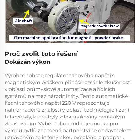
Proč zvolit toto řešení
Dokázán výkon
Výrobce tohoto
regulátor tahového napětí s
magnetickým práškem
přináší rozsáhlé zkušenosti
v oblasti průmyslové automatizace a řídicích
systémů na mezinárodní trhy. Tento
automatické
řízení tahového napětí 220 V
reprezentuje
nahromaděné znalosti v oblasti technologie řízení
tahové síly, které byly zdokonalovány neustálým
zlepšováním. Výběr tohoto
řídicí jednotka pro
výrobu pytlů
znamená partnerství se dodavatelem
uznávaným za inženýrskou excelenci a podporu