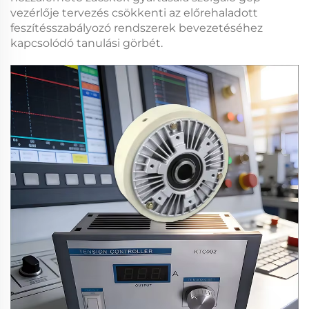
vezérlője
tervezés csökkenti az előrehaladott
feszítésszabályozó rendszerek bevezetéséhez
kapcsolódó tanulási görbét.