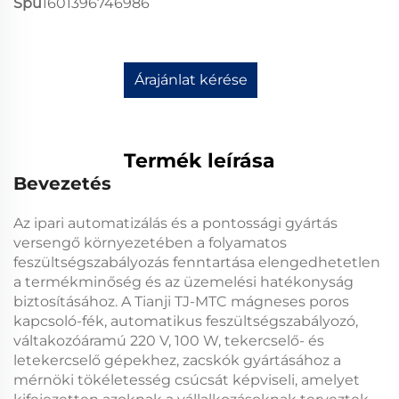
Spu
1601396746986
Árajánlat kérése
Termék leírása
Bevezetés
Az ipari automatizálás és a pontossági gyártás
versengő környezetében a folyamatos
feszültségszabályozás fenntartása elengedhetetlen
a termékminőség és az üzemelési hatékonyság
biztosításához. A
Tianji TJ-MTC mágneses poros
kapcsoló-fék, automatikus feszültségszabályozó,
váltakozóáramú 220 V, 100 W, tekercselő- és
letekercselő gépekhez, zacskók gyártásához
a
mérnöki tökéletesség csúcsát képviseli, amelyet