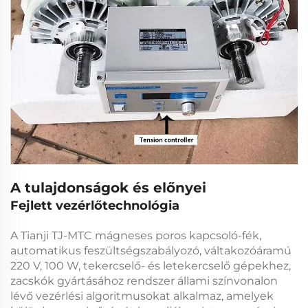
A tulajdonságok és előnyei
Fejlett vezérlőtechnológia
A
Tianji TJ-MTC mágneses poros kapcsoló-fék,
automatikus feszültségszabályozó, váltakozóáramú
220 V, 100 W, tekercselő- és letekercselő gépekhez,
zacskók gyártásához
rendszer állami színvonalon
lévő vezérlési algoritmusokat alkalmaz, amelyek