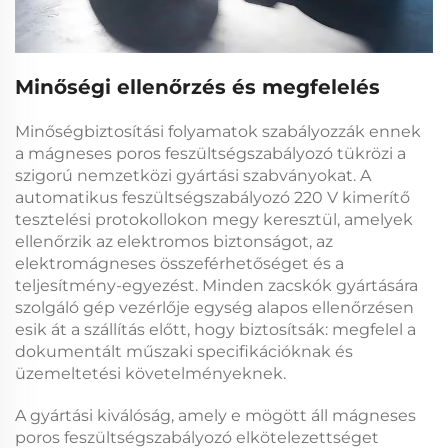
Minőségi ellenőrzés és megfelelés
Minőségbiztosítási folyamatok szabályozzák ennek
a
mágneses poros feszültségszabályozó
tükrözi a
szigorú nemzetközi gyártási szabványokat. A
automatikus feszültségszabályozó 220 V
kimerítő
tesztelési protokollokon megy keresztül, amelyek
ellenőrzik az elektromos biztonságot, az
elektromágneses összeférhetőséget és a
teljesítmény-egyezést. Minden
zacskók gyártására
szolgáló gép vezérlője
egység alapos ellenőrzésen
esik át a szállítás előtt, hogy biztosítsák: megfelel a
dokumentált műszaki specifikációknak és
üzemeltetési követelményeknek.
A gyártási kiválóság, amely e mögött áll
mágneses
poros feszültségszabályozó
elkötelezettséget