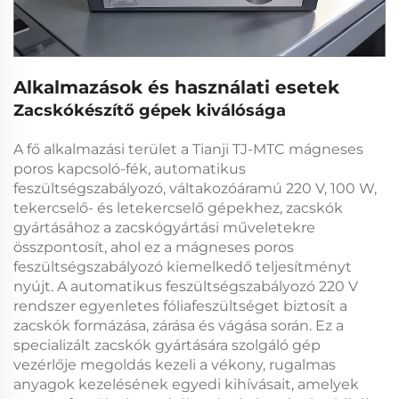
Alkalmazások és használati esetek
Zacskókészítő gépek kiválósága
A fő alkalmazási terület a
Tianji TJ-MTC mágneses
poros kapcsoló-fék, automatikus
feszültségszabályozó, váltakozóáramú 220 V, 100 W,
tekercselő- és letekercselő gépekhez, zacskók
gyártásához
a zacskógyártási műveletekre
összpontosít, ahol ez a
mágneses poros
feszültségszabályozó
kiemelkedő teljesítményt
nyújt. A
automatikus feszültségszabályozó 220 V
rendszer egyenletes fóliafeszültséget biztosít a
zacskók formázása, zárása és vágása során. Ez a
specializált
zacskók gyártására szolgáló gép
vezérlője
megoldás kezeli a vékony, rugalmas
anyagok kezelésének egyedi kihívásait, amelyek