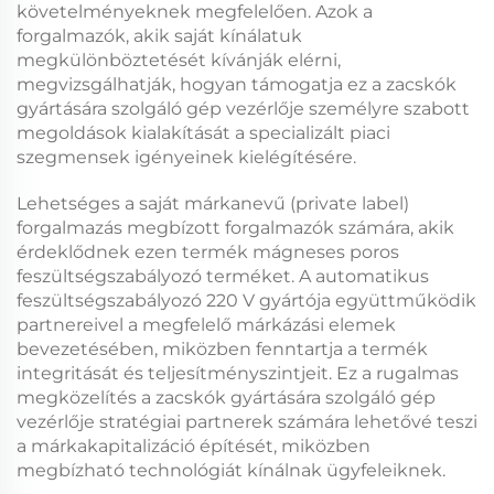
követelményeknek megfelelően. Azok a
forgalmazók, akik saját kínálatuk
megkülönböztetését kívánják elérni,
megvizsgálhatják, hogyan támogatja ez a
zacskók
gyártására szolgáló gép vezérlője
személyre szabott
megoldások kialakítását a specializált piaci
szegmensek igényeinek kielégítésére.
Lehetséges a saját márkanevű (private label)
forgalmazás megbízott forgalmazók számára, akik
érdeklődnek ezen termék
mágneses poros
feszültségszabályozó
terméket. A
automatikus
feszültségszabályozó 220 V
gyártója együttműködik
partnereivel a megfelelő márkázási elemek
bevezetésében, miközben fenntartja a termék
integritását és teljesítményszintjeit. Ez a rugalmas
megközelítés a
zacskók gyártására szolgáló gép
vezérlője
stratégiai partnerek számára lehetővé teszi
a márkakapitalizáció építését, miközben
megbízható technológiát kínálnak ügyfeleiknek.