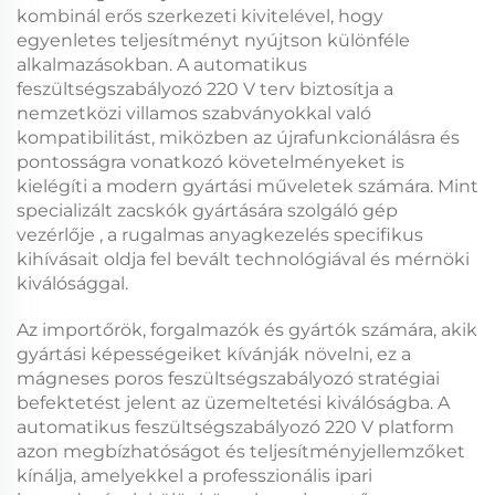
kombinál erős szerkezeti kivitelével, hogy
egyenletes teljesítményt nyújtson különféle
alkalmazásokban. A
automatikus
feszültségszabályozó 220 V
terv biztosítja a
nemzetközi villamos szabványokkal való
kompatibilitást, miközben az újrafunkcionálásra és
pontosságra vonatkozó követelményeket is
kielégíti a modern gyártási műveletek számára. Mint
specializált
zacskók gyártására szolgáló gép
vezérlője
, a rugalmas anyagkezelés specifikus
kihívásait oldja fel bevált technológiával és mérnöki
kiválósággal.
Az importőrök, forgalmazók és gyártók számára, akik
gyártási képességeiket kívánják növelni, ez a
mágneses poros feszültségszabályozó
stratégiai
befektetést jelent az üzemeltetési kiválóságba. A
automatikus feszültségszabályozó 220 V
platform
azon megbízhatóságot és teljesítményjellemzőket
kínálja, amelyekkel a professzionális ipari