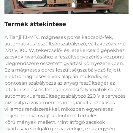
Termék áttekintése
A
Tianji TJ-MTC mágneses poros kapcsoló-fék,
automatikus feszültségszabályozó, váltakozóáramú
220 V, 100 W, tekercselő- és letekercselő gépekhez,
zacskók gyártásához
a feszültségvezérlés központi
idegrendszere összetett gyártási környezetekben.
Ez a
mágneses poros feszültségszabályozó
fejlett
elektromágneses elvek alapján működik, és
pontosan szabályozza az anyag feszültségét az
letekercselési és feltekercselési folyamatok során.
automatikus feszültségszabályozó 220 V
a tervezés
biztosítja a zavarmentes integrációt a szokásos
villamos rendszerekkel, miközben egyenletes
teljesítményt nyújt különböző terhelési
körülmények mellett. Mint átfogó
zacskók
gyártására szolgáló gép vezérlője
, ez az egység