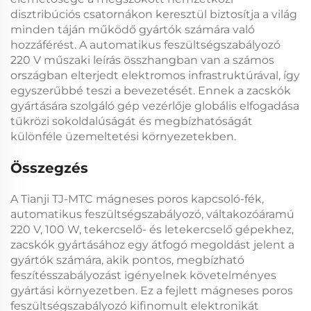
disztribúciós csatornákon keresztül biztosítja a világ
minden táján működő gyártók számára való
hozzáférést. A
automatikus feszültségszabályozó
220 V
műszaki leírás összhangban van a számos
országban elterjedt elektromos infrastruktúrával, így
egyszerűbbé teszi a bevezetését. Ennek a
zacskók
gyártására szolgáló gép vezérlője
globális elfogadása
tükrözi sokoldalúságát és megbízhatóságát
különféle üzemeltetési környezetekben.
Összegzés
A
Tianji TJ-MTC mágneses poros kapcsoló-fék,
automatikus feszültségszabályozó, váltakozóáramú
220 V, 100 W, tekercselő- és letekercselő gépekhez,
zacskók gyártásához
egy átfogó megoldást jelent a
gyártók számára, akik pontos, megbízható
feszítésszabályozást igényelnek követelményes
gyártási környezetben. Ez a fejlett
mágneses poros
feszültségszabályozó
kifinomult elektronikát