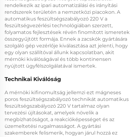
rendelkezik az ipari automatizálási és irányítási
rendszerek területén a nemzetközi piacokon. A
automatikus feszültségszabályozó 220 V
a
feszültségvezérlési technológiában szerzett,
folyamatos fejlesztések révén finomított ismeretek
összegyűjtött formája. Ennek a
zacskók gyártására
szolgáló gép vezérlője
kiválasztása azt jelenti, hogy
egy olyan szállítóval állunk kapcsolatban, akit
mérnöki kiválóságával és több kontinensen
nyújtott ügyfélszolgálatával ismertek.
Technikai Kiválóság
A mérnöki kifinomultság jellemzi ezt
mágneses
poros feszültségszabályozó
technikát
automatikus
feszültségszabályozó 220 V
tartalmaz olyan
tervezési újításokat, amelyek növelik a
megbízhatóságot, a reakcióképességet és az
üzemeltetési rugalmasságot. A gyártási
szakemberek felismerik, hogyan járul hozzá ez