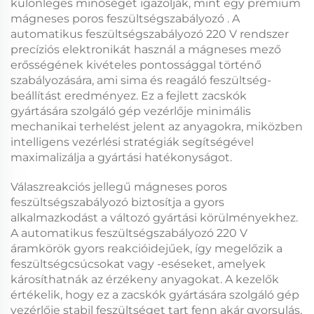
különleges minőségét igazolják, mint egy prémium
mágneses poros feszültségszabályozó
. A
automatikus feszültségszabályozó 220 V
rendszer
precíziós elektronikát használ a mágneses mező
erősségének kivételes pontossággal történő
szabályozására, ami sima és reagáló feszültség-
beállítást eredményez. Ez a fejlett
zacskók
gyártására szolgáló gép vezérlője
minimális
mechanikai terhelést jelent az anyagokra, miközben
intelligens vezérlési stratégiák segítségével
maximalizálja a gyártási hatékonyságot.
Válaszreakciós jellegű
mágneses poros
feszültségszabályozó
biztosítja a gyors
alkalmazkodást a változó gyártási körülményekhez.
A
automatikus feszültségszabályozó 220 V
áramkörök gyors reakcióidejűek, így megelőzik a
feszültségcsúcsokat vagy -eséseket, amelyek
károsíthatnák az érzékeny anyagokat. A kezelők
értékelik, hogy ez a
zacskók gyártására szolgáló gép
vezérlője
stabil feszültséget tart fenn akár gyorsulás,