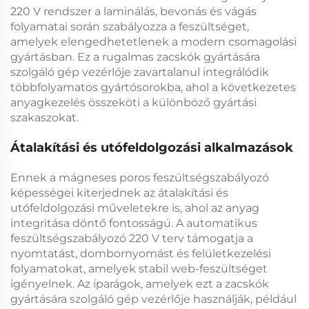
220 V
rendszer a laminálás, bevonás és vágás
folyamatai során szabályozza a feszültséget,
amelyek elengedhetetlenek a modern csomagolási
gyártásban. Ez a rugalmas
zacskók gyártására
szolgáló gép vezérlője
zavartalanul integrálódik
többfolyamatos gyártósorokba, ahol a következetes
anyagkezelés összeköti a különböző gyártási
szakaszokat.
Átalakítási és utófeldolgozási alkalmazások
Ennek a
mágneses poros feszültségszabályozó
képességei kiterjednek az átalakítási és
utófeldolgozási műveletekre is, ahol az anyag
integritása döntő fontosságú. A
automatikus
feszültségszabályozó 220 V
terv támogatja a
nyomtatást, dombornyomást és felületkezelési
folyamatokat, amelyek stabil web-feszültséget
igényelnek. Az iparágok, amelyek ezt a
zacskók
gyártására szolgáló gép vezérlője
használják, például