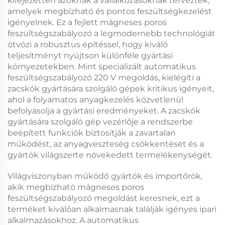
kifejezetten azoknak a vállalkozásoknak terveztek,
amelyek megbízható és pontos feszültségkezelést
igényelnek. Ez a fejlett
mágneses poros
feszültségszabályozó
a legmodernebb technológiát
ötvözi a robusztus építéssel, hogy kiváló
teljesítményt nyújtson különféle gyártási
környezetekben. Mint specializált
automatikus
feszültségszabályozó 220 V
megoldás, kielégíti a
zacskók gyártására szolgáló gépek kritikus igényeit,
ahol a folyamatos anyagkezelés közvetlenül
befolyásolja a gyártási eredményeket. A
zacskók
gyártására szolgáló gép vezérlője
a rendszerbe
beépített funkciók biztosítják a zavartalan
működést, az anyagveszteség csökkentését és a
gyártók világszerte növekedett termelékenységét.
Világviszonyban működő gyártók és importőrök,
akik megbízható
mágneses poros
feszültségszabályozó
megoldást keresnek, ezt a
terméket kiválóan alkalmasnak találják igényes ipari
alkalmazásokhoz. A
automatikus