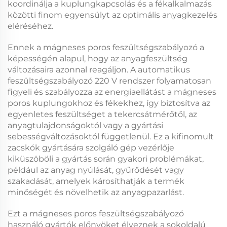
koordinálja a kuplungkapcsolás és a fékalkalmazás
közötti finom egyensúlyt az optimális anyagkezelés
eléréséhez.
Ennek a
mágneses poros feszültségszabályozó
a
képességén alapul, hogy az anyagfeszültség
változásaira azonnal reagáljon. A
automatikus
feszültségszabályozó 220 V
rendszer folyamatosan
figyeli és szabályozza az energiaellátást a mágneses
poros kuplungokhoz és fékekhez, így biztosítva az
egyenletes feszültséget a tekercsátmérőtől, az
anyagtulajdonságoktól vagy a gyártási
sebességváltozásoktól függetlenül. Ez a kifinomult
zacskók gyártására szolgáló gép vezérlője
kiküszöböli a gyártás során gyakori problémákat,
például az anyag nyúlását, gyűrődését vagy
szakadását, amelyek károsíthatják a termék
minőségét és növelhetik az anyagpazarlást.
Ezt a
mágneses poros feszültségszabályozó
használó gyártók előnyöket élveznek a sokoldalú