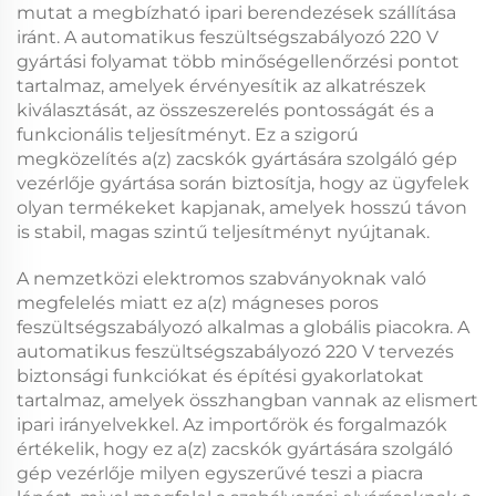
mutat a megbízható ipari berendezések szállítása
iránt. A
automatikus feszültségszabályozó 220 V
gyártási folyamat több minőségellenőrzési pontot
tartalmaz, amelyek érvényesítik az alkatrészek
kiválasztását, az összeszerelés pontosságát és a
funkcionális teljesítményt. Ez a szigorú
megközelítés a(z)
zacskók gyártására szolgáló gép
vezérlője
gyártása során biztosítja, hogy az ügyfelek
olyan termékeket kapjanak, amelyek hosszú távon
is stabil, magas szintű teljesítményt nyújtanak.
A nemzetközi elektromos szabványoknak való
megfelelés miatt ez a(z)
mágneses poros
feszültségszabályozó
alkalmas a globális piacokra. A
automatikus feszültségszabályozó 220 V
tervezés
biztonsági funkciókat és építési gyakorlatokat
tartalmaz, amelyek összhangban vannak az elismert
ipari irányelvekkel. Az importőrök és forgalmazók
értékelik, hogy ez a(z)
zacskók gyártására szolgáló
gép vezérlője
milyen egyszerűvé teszi a piacra