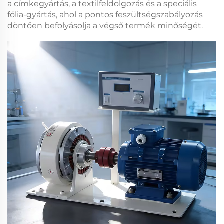
a címkegyártás, a textilfeldolgozás és a speciális
fólia-gyártás, ahol a pontos feszültségszabályozás
döntően befolyásolja a végső termék minőségét.