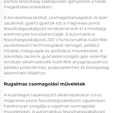
pontos feszültség-szabályozást igényelnek a hibák
megelőzése érdekében.
A bevásárlózacskókat, csomagolóanyagokat és ipari
zacskókat gyártó gyártók ezt a
mágneses poros
feszültségszabályozó
rendszerrel érik el a minőségi
eredmények konzisztenciáját. A
automatikus
feszültségszabályozó 220 V
funkcionalitás különféle
zacskókészítő technológiákat támogat, például
hőzárás, hidegvágás és perforáció műveleteket. A
sokoldalú
zacskók gyártására szolgáló gép vezérlője
rendszer alkalmazkodik különféle anyagtípusokhoz,
például polietilénhez, polipropilénhez és biológiailag
lebontható fóliákhoz.
Rugalmas csomagolási műveletek
A kizárólagos tasakkészítő alkalmazásokon túl ez
mágneses poros feszültségszabályozó
ugyanolyan
hatékonyan szolgálja a rugalmas csomagolási
műveleteket. A
automatikus feszültségszabályozó