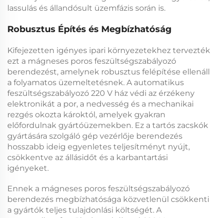
lassulás és állandósult üzemfázis során is.
Robusztus Építés és Megbízhatóság
Kifejezetten igényes ipari környezetekhez tervezték
ezt a
mágneses poros feszültségszabályozó
berendezést, amelynek robusztus felépítése ellenáll
a folyamatos üzemeltetésnek. A
automatikus
feszültségszabályozó 220 V
ház védi az érzékeny
elektronikát a por, a nedvesség és a mechanikai
rezgés okozta károktól, amelyek gyakran
előfordulnak gyártóüzemekben. Ez a tartós
zacskók
gyártására szolgáló gép vezérlője
berendezés
hosszabb ideig egyenletes teljesítményt nyújt,
csökkentve az állásidőt és a karbantartási
igényeket.
Ennek a
mágneses poros feszültségszabályozó
berendezés megbízhatósága közvetlenül csökkenti
a gyártók teljes tulajdonlási költségét. A