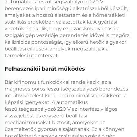
automatikus feszültségszabályozó 220 V
berendezés ipari minőségű alkatrészekből készült,
amelyeket a hosszú élettartam és a hőmérsékleti
stabilitás érdekében választottak ki. A gyártási
vezetők értékelik, hogy ez a
zacskók gyártására
szolgáló gép vezérlője
berendezés idővel is megőrzi
kalibrációs pontosságát, így elkerülhetők a gyakori
beállítási ciklusok, amelyek megszakítják a
termelési ütemtervet.
Felhasználói barát működés
Bár kifinomult funkciókkal rendelkezik, ez a
mágneses poros feszültségszabályozó
berendezés
intuitív kezelést kínál, ami minimálisra csökkenti a
képzési igényeket. A
automatikus
feszültségszabályozó 220 V
az interfész világos
visszajelzést és egyszerű beállítási
mechanizmusokat biztosít, amelyeket az
üzemeltetők gyorsan elsajátítanak. Ez a könnyen
hozzáférhető
zacskók gyártására szolgáló gép