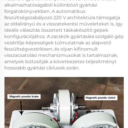
alkalmazhatóságából különböző gyártási
forgatókönyvekben. A
automatikus
feszültségszabályozó 220 V
architektúra támogatja
az oldalirányú és a visszatekerési műveleteket is, így
ideális választás összetett táskakészítő gépek
konfigurációjához. A
zacskók gyártására szolgáló gép
vezérlője
képességek túlmutatnak az alapvető
feszültségvezérlésen, és olyan kifinomult
visszacsatolási mechanizmusokat is tartalmaznak,
amelyek biztosítják a következetes teljesítményt
hosszabb gyártási ciklusok során.