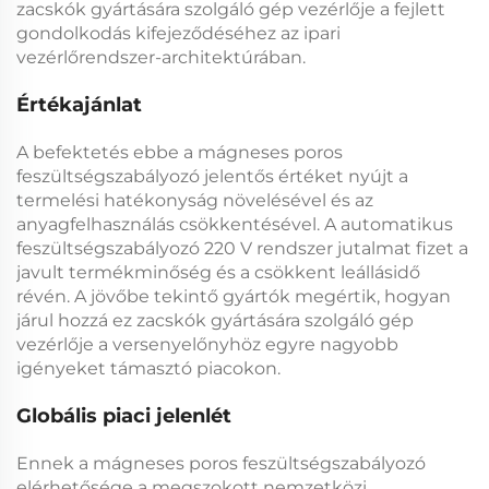
zacskók gyártására szolgáló gép vezérlője
a fejlett
gondolkodás kifejeződéséhez az ipari
vezérlőrendszer-architektúrában.
Értékajánlat
A befektetés ebbe a
mágneses poros
feszültségszabályozó
jelentős értéket nyújt a
termelési hatékonyság növelésével és az
anyagfelhasználás csökkentésével. A
automatikus
feszültségszabályozó 220 V
rendszer jutalmat fizet a
javult termékminőség és a csökkent leállásidő
révén. A jövőbe tekintő gyártók megértik, hogyan
járul hozzá ez
zacskók gyártására szolgáló gép
vezérlője
a versenyelőnyhöz egyre nagyobb
igényeket támasztó piacokon.
Globális piaci jelenlét
Ennek a
mágneses poros feszültségszabályozó
elérhetősége a megszokott nemzetközi