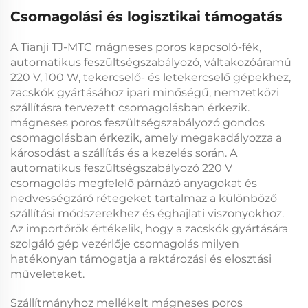
Csomagolási és logisztikai támogatás
A
Tianji TJ-MTC mágneses poros kapcsoló-fék,
automatikus feszültségszabályozó, váltakozóáramú
220 V, 100 W, tekercselő- és letekercselő gépekhez,
zacskók gyártásához
ipari minőségű, nemzetközi
szállításra tervezett csomagolásban érkezik.
mágneses poros feszültségszabályozó
gondos
csomagolásban érkezik, amely megakadályozza a
károsodást a szállítás és a kezelés során. A
automatikus feszültségszabályozó 220 V
csomagolás megfelelő párnázó anyagokat és
nedvességzáró rétegeket tartalmaz a különböző
szállítási módszerekhez és éghajlati viszonyokhoz.
Az importőrök értékelik, hogy a
zacskók gyártására
szolgáló gép vezérlője
csomagolás milyen
hatékonyan támogatja a raktározási és elosztási
műveleteket.
Szállítmányhoz mellékelt
mágneses poros