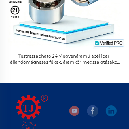
Testreszabható 24 V egyenáramú acél ipari
állandómágneses fékek, áramkör megszakításakor
működő elektromágneses fék, legfeljebb 200 Nm
nyomaték, nagy nyomatékú, OEM