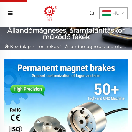
HU
Állandómágneses, áramtalanításkor
működő fékek
Kezdőlap
>
Termékek
>
Állandómágneses, áramtalanításkor működő fékek