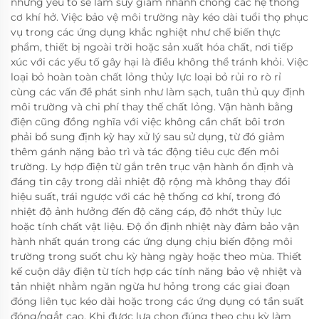
những yếu tố sẽ làm suy giảm nhanh chóng các hệ thống
cơ khí hở. Việc bảo vệ môi trường này kéo dài tuổi thọ phục
vụ trong các ứng dụng khắc nghiệt như chế biến thực
phẩm, thiết bị ngoài trời hoặc sản xuất hóa chất, nơi tiếp
xúc với các yếu tố gây hại là điều không thể tránh khỏi. Việc
loại bỏ hoàn toàn chất lỏng thủy lực loại bỏ rủi ro rò rỉ
cùng các vấn đề phát sinh như làm sạch, tuân thủ quy định
môi trường và chi phí thay thế chất lỏng. Vận hành bằng
điện cũng đồng nghĩa với việc không cần chất bôi trơn
phải bổ sung định kỳ hay xử lý sau sử dụng, từ đó giảm
thêm gánh nặng bảo trì và tác động tiêu cực đến môi
trường. Ly hợp điện từ gắn trên trục vận hành ổn định và
đáng tin cậy trong dải nhiệt độ rộng mà không thay đổi
hiệu suất, trái ngược với các hệ thống cơ khí, trong đó
nhiệt độ ảnh hưởng đến độ căng cáp, độ nhớt thủy lực
hoặc tính chất vật liệu. Độ ổn định nhiệt này đảm bảo vận
hành nhất quán trong các ứng dụng chịu biến động môi
trường trong suốt chu kỳ hàng ngày hoặc theo mùa. Thiết
kế cuộn dây điện từ tích hợp các tính năng bảo vệ nhiệt và
tản nhiệt nhằm ngăn ngừa hư hỏng trong các giai đoạn
đóng liên tục kéo dài hoặc trong các ứng dụng có tần suất
đóng/ngắt cao. Khi được lựa chọn đúng theo chu kỳ làm