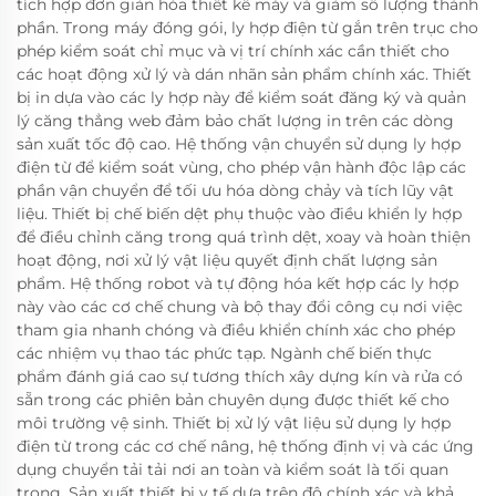
tích hợp đơn giản hóa thiết kế máy và giảm số lượng thành
phần. Trong máy đóng gói, ly hợp điện từ gắn trên trục cho
phép kiểm soát chỉ mục và vị trí chính xác cần thiết cho
các hoạt động xử lý và dán nhãn sản phẩm chính xác. Thiết
bị in dựa vào các ly hợp này để kiểm soát đăng ký và quản
lý căng thẳng web đảm bảo chất lượng in trên các dòng
sản xuất tốc độ cao. Hệ thống vận chuyển sử dụng ly hợp
điện từ để kiểm soát vùng, cho phép vận hành độc lập các
phần vận chuyển để tối ưu hóa dòng chảy và tích lũy vật
liệu. Thiết bị chế biến dệt phụ thuộc vào điều khiển ly hợp
để điều chỉnh căng trong quá trình dệt, xoay và hoàn thiện
hoạt động, nơi xử lý vật liệu quyết định chất lượng sản
phẩm. Hệ thống robot và tự động hóa kết hợp các ly hợp
này vào các cơ chế chung và bộ thay đổi công cụ nơi việc
tham gia nhanh chóng và điều khiển chính xác cho phép
các nhiệm vụ thao tác phức tạp. Ngành chế biến thực
phẩm đánh giá cao sự tương thích xây dựng kín và rửa có
sẵn trong các phiên bản chuyên dụng được thiết kế cho
môi trường vệ sinh. Thiết bị xử lý vật liệu sử dụng ly hợp
điện từ trong các cơ chế nâng, hệ thống định vị và các ứng
dụng chuyển tải tải nơi an toàn và kiểm soát là tối quan
trọng. Sản xuất thiết bị y tế dựa trên độ chính xác và khả