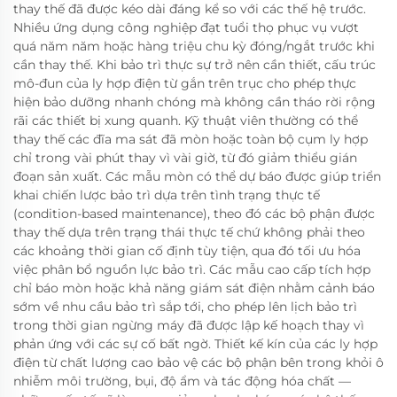
thay thế đã được kéo dài đáng kể so với các thế hệ trước.
Nhiều ứng dụng công nghiệp đạt tuổi thọ phục vụ vượt
quá năm năm hoặc hàng triệu chu kỳ đóng/ngắt trước khi
cần thay thế. Khi bảo trì thực sự trở nên cần thiết, cấu trúc
mô-đun của ly hợp điện từ gắn trên trục cho phép thực
hiện bảo dưỡng nhanh chóng mà không cần tháo rời rộng
rãi các thiết bị xung quanh. Kỹ thuật viên thường có thể
thay thế các đĩa ma sát đã mòn hoặc toàn bộ cụm ly hợp
chỉ trong vài phút thay vì vài giờ, từ đó giảm thiểu gián
đoạn sản xuất. Các mẫu mòn có thể dự báo được giúp triển
khai chiến lược bảo trì dựa trên tình trạng thực tế
(condition-based maintenance), theo đó các bộ phận được
thay thế dựa trên trạng thái thực tế chứ không phải theo
các khoảng thời gian cố định tùy tiện, qua đó tối ưu hóa
việc phân bổ nguồn lực bảo trì. Các mẫu cao cấp tích hợp
chỉ báo mòn hoặc khả năng giám sát điện nhằm cảnh báo
sớm về nhu cầu bảo trì sắp tới, cho phép lên lịch bảo trì
trong thời gian ngừng máy đã được lập kế hoạch thay vì
phản ứng với các sự cố bất ngờ. Thiết kế kín của các ly hợp
điện từ chất lượng cao bảo vệ các bộ phận bên trong khỏi ô
nhiễm môi trường, bụi, độ ẩm và tác động hóa chất —