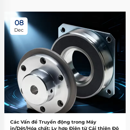
08
Dec
Các Vấn đề Truyền động trong Máy
in/Dệt/Hóa chất: Ly hợp Điện từ Cải thiện Độ