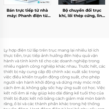
Bán trực tiếp từ nhà
Bộ chuyển đổi trục
máy: Phanh điện từ
khí, lõi thép cứng, linh
DC 24V cho động cơ
hoạt, đường kính 3–6
giảm tốc AC dùng
inch, phụ tùng máy in
trong nông nghiệp và
công nghiệp, sản
phẩm mới
Ly hợp điện từ lắp trên trục mang lại nhiều lợi ích
thực tiễn, trực tiếp ảnh hưởng đến hiệu quả vận
hành và tính kinh tế cho các doanh nghiệp trong
nhiều ngành công nghiệp khác nhau. Trước hết, các
thiết bị này cung cấp độ chính xác xuất sắc trong
việc điều khiển truyền động công suất, cho phép
người vận hành khởi động và dừng máy móc một
cách êm ái, không gây sốc hay ứng suất cơ học. Việc
kết nối êm ái này giúp kéo dài đáng kể tuổi thọ của
thiết bị được kết nối bằng cách giảm mài mòn bánh
răng, ổ bi và các thành phần khác trong hệ thống