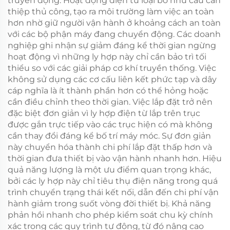
truyền động. Hoạt động điện từ loại bỏ nhu cầu can
thiệp thủ công, tạo ra môi trường làm việc an toàn
hơn nhờ giữ người vận hành ở khoảng cách an toàn
với các bộ phận máy đang chuyển động. Các doanh
nghiệp ghi nhận sự giảm đáng kể thời gian ngừng
hoạt động vì những ly hợp này chỉ cần bảo trì tối
thiểu so với các giải pháp cơ khí truyền thống. Việc
không sử dụng các cơ cấu liên kết phức tạp và dây
cáp nghĩa là ít thành phần hơn có thể hỏng hoặc
cần điều chỉnh theo thời gian. Việc lắp đặt trở nên
đặc biệt đơn giản vì ly hợp điện từ lắp trên trục
được gắn trực tiếp vào các trục hiện có mà không
cần thay đổi đáng kể bố trí máy móc. Sự đơn giản
này chuyển hóa thành chi phí lắp đặt thấp hơn và
thời gian đưa thiết bị vào vận hành nhanh hơn. Hiệu
quả năng lượng là một ưu điểm quan trọng khác,
bởi các ly hợp này chỉ tiêu thụ điện năng trong quá
trình chuyển trạng thái kết nối, dẫn đến chi phí vận
hành giảm trong suốt vòng đời thiết bị. Khả năng
phản hồi nhanh cho phép kiểm soát chu kỳ chính
xác trong các quy trình tự động, từ đó nâng cao