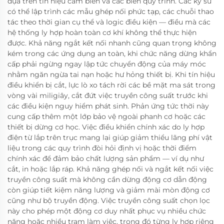
dựa trên tín hiệu cảm biến và các biến quy trình. Các kỹ sư
có thể lập trình các mẫu ghép nối phức tạp, các chuỗi thao
tác theo thời gian cụ thể và logic điều kiện — điều mà các
hệ thống ly hợp hoàn toàn cơ khí không thể thực hiện
được. Khả năng ngắt kết nối nhanh cũng quan trọng không
kém trong các ứng dụng an toàn, khi chức năng dừng khẩn
cấp phải ngừng ngay lập tức chuyển động của máy móc
nhằm ngăn ngừa tai nạn hoặc hư hỏng thiết bị. Khi tín hiệu
điều khiển bị cắt, lực lò xo tách rời các bề mặt ma sát trong
vòng vài miligiây, cắt đứt việc truyền công suất trước khi
các điều kiện nguy hiểm phát sinh. Phản ứng tức thời này
cung cấp thêm một lớp bảo vệ ngoài phanh cơ hoặc các
thiết bị dừng cơ học. Việc điều khiển chính xác do ly hợp
điện từ lắp trên trục mang lại giúp giảm thiểu lãng phí vật
liệu trong các quy trình đòi hỏi định vị hoặc thời điểm
chính xác để đảm bảo chất lượng sản phẩm — ví dụ như
cắt, in hoặc lắp ráp. Khả năng ghép nối và ngắt kết nối việc
truyền công suất mà không cần dừng động cơ dẫn động
còn giúp tiết kiệm năng lượng và giảm mài mòn động cơ
cũng như bộ truyền động. Việc truyền công suất chọn lọc
này cho phép một động cơ duy nhất phục vụ nhiều chức
năng hoặc nhiều trạm làm việc, trong đó từng ly hợp riêng