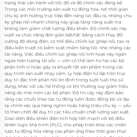
trạng thái vận hành với tốc độ và độ chính xác đáng kể.
Trong các môi trường sản xuất tự động hóa, nơi thời gian
chu kỳ ảnh hưởng trực tiếp đến năng lực đầu ra, những chu
kỳ ghép nối nhanh chóng này giúp tăng năng suất mà
không làm giảm chất lượng điều khiển. Độ chính xác này
vượt xa chức năng đơn giản bật/tắt: bằng cách thay đổi
cường độ dòng điện, có thể điều chỉnh lực ghép nối, tạo ra
điều kiện trượt có kiểm soát nhằm tăng tốc nhẹ nhàng các
tải nặng. Việc điều chỉnh lực ghép nối linh hoạt này ngăn
ngừa hiện tượng tải sốc — vốn có thể làm hư hại các bộ
phận tinh vi hoặc gây ra khuyết tật sản phẩm trong các
quy trình sản xuất nhạy cảm. Ly hợp điện từ lắp trên trục
duy trì đặc tính phản hồi ổn định trong suốt tuổi thọ sử
dụng, khác với các hệ thống cơ khí thường suy giảm hiệu
năng do mài mòn các bộ phận. Độ tin cậy này đảm bảo
rằng các chuỗi thao tác tự động luôn được đồng bộ và lặp
lại chính xác qua hàng nghìn hoặc hàng triệu chu kỳ — yếu
tố then chốt để duy trì các tiêu chuẩn chất lượng sản xuất.
Giao diện điều khiển điện tích hợp liền mạch với bộ điều
khiển logic khả trình (PLC), cho phép triển khai các chiến
lược tự động hóa nâng cao phản ứng theo thời gian thực