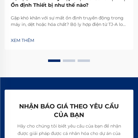
Ổn định Thiết bị như thế nào?
Gặp khó khăn với sự mất ổn định truyền động trong
máy in, dệt hoặc hóa chất? Bộ ly hợp điện từ TJ-A loại
bỏ hiện tượng trượt, tăng năng suất 15–20% và đảm
bảo an toàn không chứa amiăng. Khám phá cách các
XEM THÊM
nhà sản xuất hàng đầu thế giới đạt độ tin cậy 99,8%—
yêu cầu bảng thông số kỹ thuật ngay hôm nay.
NHẬN BÁO GIÁ THEO YÊU CẦU
CỦA BẠN
Hãy cho chúng tôi biết yêu cầu của bạn để nhận
được giải pháp được cá nhân hóa cho dự án của