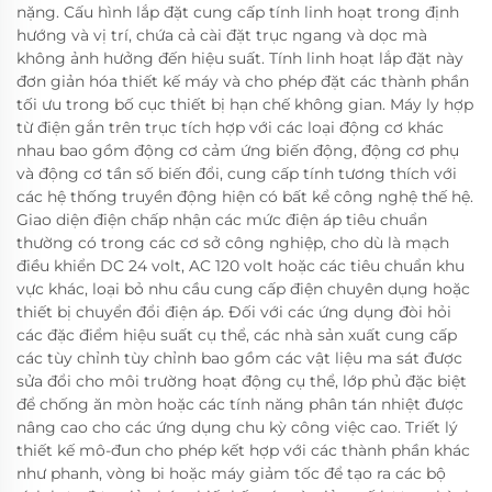
nặng. Cấu hình lắp đặt cung cấp tính linh hoạt trong định
hướng và vị trí, chứa cả cài đặt trục ngang và dọc mà
không ảnh hưởng đến hiệu suất. Tính linh hoạt lắp đặt này
đơn giản hóa thiết kế máy và cho phép đặt các thành phần
tối ưu trong bố cục thiết bị hạn chế không gian. Máy ly hợp
từ điện gắn trên trục tích hợp với các loại động cơ khác
nhau bao gồm động cơ cảm ứng biến động, động cơ phụ
và động cơ tần số biến đổi, cung cấp tính tương thích với
các hệ thống truyền động hiện có bất kể công nghệ thế hệ.
Giao diện điện chấp nhận các mức điện áp tiêu chuẩn
thường có trong các cơ sở công nghiệp, cho dù là mạch
điều khiển DC 24 volt, AC 120 volt hoặc các tiêu chuẩn khu
vực khác, loại bỏ nhu cầu cung cấp điện chuyên dụng hoặc
thiết bị chuyển đổi điện áp. Đối với các ứng dụng đòi hỏi
các đặc điểm hiệu suất cụ thể, các nhà sản xuất cung cấp
các tùy chỉnh tùy chỉnh bao gồm các vật liệu ma sát được
sửa đổi cho môi trường hoạt động cụ thể, lớp phủ đặc biệt
để chống ăn mòn hoặc các tính năng phân tán nhiệt được
nâng cao cho các ứng dụng chu kỳ công việc cao. Triết lý
thiết kế mô-đun cho phép kết hợp với các thành phần khác
như phanh, vòng bi hoặc máy giảm tốc để tạo ra các bộ