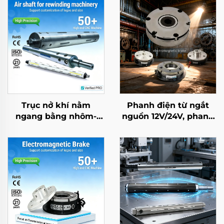
Trục nở khí nằm
Phanh điện từ ngắt
ngang bằng nhôm-
nguồn 12V/24V, phanh
thép, ứng dụng cho
rô-to, bộ hãm tốc, linh
máy đóng gói
kiện truyền động