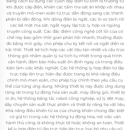
bằng cách sử dụng các cuộn dây điện từ sinh ra trường từ
khi được cấp điện, khiến các tấm ma sát ăn khớp với nhau
và truyền mô-men xoắn từ trục dẫn động sang các thành
phần bị dẫn động. Khi dòng điện bị ngắt, các lò xo tách rời
các bề mặt ma sát, ngắt ngay lập tức ly hợp và ngừng
truyền công suất. Các đặc điểm công nghệ cốt lõi của cơ
chế này bao gồm thời gian phản hồi nhanh, thường được
đo bằng mili giây, cho phép chu kỳ kết nối và ngắt diễn ra
tức thời. Thiết kế tích hợp các vật liệu tản nhiệt và cấu trúc
thông gió nhằm quản lý sự tích tụ nhiệt trong quá trình
vận hành, đảm bảo hiệu suất ổn định ngay cả trong điều
kiện làm việc khắc nghiệt. Các hệ thống ly hợp điện từ lắp
trực tiếp lên trục hiện đại được trang bị khả năng điều
chỉnh mô-men xoắn, cho phép tùy chỉnh theo yêu cầu cụ
thể của từng ứng dụng. Những thiết bị này được ứng dụng
rộng rãi trong tự động hóa sản xuất, máy đóng gói, thiết bị
in ấn, hệ thống băng tải, robot công nghiệp, xử lý dệt may,
dây chuyền sản xuất thực phẩm và thiết bị nâng hạ vật liệu.
Khả năng điều khiển từ xa của chúng khiến chúng đặc biệt
có giá trị trong các hệ thống tự động hóa, nơi việc vận
hành thủ công là không thực tế hoặc không an toàn. Thiết
kế ly hợp điện từ lắp trực tiếp lên trục loại bỏ nhu cầu sử