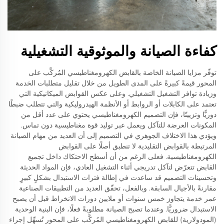
كفاءة الصيانة والموثوقية التشغيلية
توفّر مزايا الصيانة الخاصة بالقابض الكهرومغناطيسي المُركَّب على
المحور قيمةً كبيرةً على المدى الطويل من خلال تقليل متطلبات الخدمة
وزيادة توافر التشغيل التشغيلي. وعلى عكس القوابض الميكانيكية التي
تعتمد على الكابلات أو الروابط أو الأنظمة الهيدروليكية والتي تتطلب ضبطًا
دوريًّا وتزييتًا، فإن التصميم الكهرومغناطيسي يحتوي على عدد أقل من
المكونات العرضة للتآكل ويعمل عبر توليد قوة مغناطيسية دون تماس.
ويؤدي هذا الاختلاف الجوهري في التصميم إلى أن العديد من مهام الصيانة
المرتبطة بالقوابض التقليدية لا تنطبق أصلًا على القوابض
الكهرومغناطيسية. فعلى الرغم من أن أسطح الاحتكاك داخل تجميع
القابض تتعرّض لتآكل تدريجي أثناء التشغيل العادي، فإن المواد الحديثة
وتحسينات التصميم قد ساعدت في إطالة فترات الاستبدال بشكلٍ كبيرٍ
مقارنةً بالأجيال السابقة. وبالفعل، تحقّق العديد من التطبيقات الصناعية
عمر خدمة يتجاوز خمس سنوات أو ملايين دورات الانخراط قبل أن يصبح
الاستبدال ضروريًّا. وعندما تصبح الصيانة مطلوبةً فعلًا، فإن البنية الوحدية
(المودولارية) للقابض الكهرومغناطيسي المُركَّب على المحور تُسهِّل إجراء