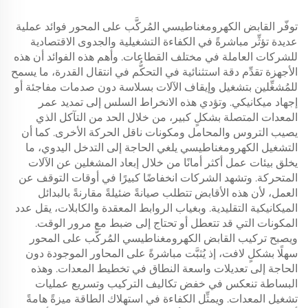
توفّر القابض الكهرومغناطيسي المُركَّب على المحور فوائد عملية
عديدة تؤثِّر مباشرةً في الكفاءة التشغيلية والجدوى الاقتصادية
للشركات العاملة في مختلف القطاعات. وأهم هذه الفوائد أن هذه
الأجهزة تقدِّم دقة استثنائية في التحكُّم في انتقال القدرة، ما يسمح
للمُشغِّلين بتشغيل وإيقاف الآلات بسلاسة دون صدمات مفاجئة أو
إجهاد ميكانيكي. وتؤدي هذه الانخراط السلس إلى تمديد عمر
المعدات المتصلة بشكلٍ كبير، من خلال الحد من التآكل الذي
يصيب التروس والمحامل ومكونات ناقل الحركة الأخرى. كما أن
التشغيل الكهرومغناطيسي يلغي الحاجة إلى التدخل اليدوي، ما
يخلق بيئات عمل أكثر أمانًا من خلال إبعاد المشغلين عن الآلات
المتحركة. وتشهد الشركات انخفاضًا كبيرًا في أوقات التوقف عن
العمل، لأن هذه الأقابض تتطلب صيانةً ضئيلةً مقارنةً بالبدائل
الميكانيكية التقليدية. وبغياب الروابط المعقدة والكابلات، يقل عدد
المكونات التي قد تتعطل أو تحتاج إلى ضبط مع مرور الوقت.
ويصبح تركيب القابض الكهرومغناطيسي المُركَّب على المحور
سهلًا بشكلٍ لافت، إذ يُثبَّت مباشرةً على المحاور الموجودة دون
الحاجة إلى تعديلات واسعة النطاق في تخطيط المعدات. وهذه
البساطة تنعكس في خفض تكاليف التركيب وتسريع عمليات
تشغيل المعدات. ويمثِّل الكفاءة في استهلاك الطاقة ميزةً هامةً