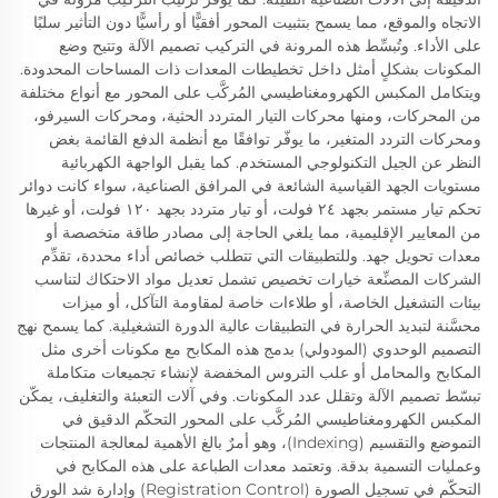
الاتجاه والموقع، مما يسمح بتثبيت المحور أفقيًّا أو رأسيًّا دون التأثير سلبًا
على الأداء. وتُبسِّط هذه المرونة في التركيب تصميم الآلة وتتيح وضع
المكونات بشكلٍ أمثل داخل تخطيطات المعدات ذات المساحات المحدودة.
ويتكامل المكبس الكهرومغناطيسي المُركَّب على المحور مع أنواع مختلفة
من المحركات، ومنها محركات التيار المتردد الحثية، ومحركات السيرفو،
ومحركات التردد المتغير، ما يوفّر توافقًا مع أنظمة الدفع القائمة بغض
النظر عن الجيل التكنولوجي المستخدم. كما يقبل الواجهة الكهربائية
مستويات الجهد القياسية الشائعة في المرافق الصناعية، سواء كانت دوائر
تحكم تيار مستمر بجهد ٢٤ فولت، أو تيار متردد بجهد ١٢٠ فولت، أو غيرها
من المعايير الإقليمية، مما يلغي الحاجة إلى مصادر طاقة متخصصة أو
معدات تحويل جهد. وللتطبيقات التي تتطلب خصائص أداء محددة، تقدِّم
الشركات المصنِّعة خيارات تخصيص تشمل تعديل مواد الاحتكاك لتناسب
بيئات التشغيل الخاصة، أو طلاءات خاصة لمقاومة التآكل، أو ميزات
محسَّنة لتبديد الحرارة في التطبيقات عالية الدورة التشغيلية. كما يسمح نهج
التصميم الوحدوي (المودولي) بدمج هذه المكابح مع مكونات أخرى مثل
المكابح والمحامل أو علب التروس المخفضة لإنشاء تجميعات متكاملة
تبسّط تصميم الآلة وتقلل عدد المكونات. وفي آلات التعبئة والتغليف، يمكّن
المكبس الكهرومغناطيسي المُركَّب على المحور التحكّم الدقيق في
التموضع والتقسيم (Indexing)، وهو أمرٌ بالغ الأهمية لمعالجة المنتجات
وعمليات التسمية بدقة. وتعتمد معدات الطباعة على هذه المكابح في
التحكّم في تسجيل الصورة (Registration Control) وإدارة شد الورق