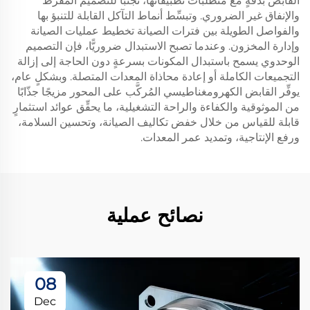
القابض بدقةٍ مع متطلبات تطبيقاتها، تجنُّبًا للتصميم المفرط
والإنفاق غير الضروري. وتبسِّط أنماط التآكل القابلة للتنبؤ بها
والفواصل الطويلة بين فترات الصيانة تخطيط عمليات الصيانة
وإدارة المخزون. وعندما تصبح الاستبدال ضروريًّا، فإن التصميم
الوحدوي يسمح باستبدال المكونات بسرعةٍ دون الحاجة إلى إزالة
التجميعات الكاملة أو إعادة محاذاة المعدات المتصلة. وبشكلٍ عام،
يوفِّر القابض الكهرومغناطيسي المُركَّب على المحور مزيجًا جذّابًا
من الموثوقية والكفاءة والراحة التشغيلية، ما يحقِّق عوائد استثمارٍ
قابلة للقياس من خلال خفض تكاليف الصيانة، وتحسين السلامة،
ورفع الإنتاجية، وتمديد عمر المعدات.
نصائح عملية
08
Dec