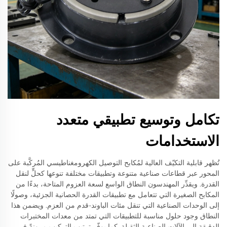
تكامل وتوسيع تطبيقي متعدد
الاستخدامات
تُظهر قابلية التكيّف العالية لمُكابح التوصيل الكهرومغناطيسي المُركَّبة على
المحور عبر قطاعات صناعية متنوعة وتطبيقات مختلفة تنوعها كحلٍّ لنقل
القدرة. ويقدِّر المهندسون النطاق الواسع لسعة العزوم المتاحة، بدءًا من
المكابح الصغيرة التي تتعامل مع تطبيقات القدرة الحصانية الجزئية، وصولًا
إلى الوحدات الصناعية التي تنقل مئات الباوند-قدم من العزم. ويضمن هذا
النطاق وجود حلول مناسبة للتطبيقات التي تمتد من معدات المختبرات
الدقيقة إلى الآلات الصناعية الثقيلة. كما يوفّر ترتيب التركيب مرونةً في