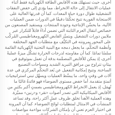
أخرى، حيث تستهلك هذه الأقابض الطاقة الكهربائية فقط أثناء
عمليات الانتقال إلى حالة الانخراط، مما يؤدي إلى خفض النفقات
التشغيلية طوال دورة حياة المعدات. كما أن قدرتها العالية على
الاستجابة الفورية تتيح تحكُّمًا دقيقًا في الدورات ضمن العمليات
الآلية، ما يحسِّن الإنتاجية وجودة المنتجات. ويستفيد المصنعون من
خصائص انتقال العزم الثابتة التي تضمن أداءً قابلاً للتكرار عبر
ملايين دورات التشغيل. ويتميَّز القابض الكهرومغناطيسي المُركَّب
على المحور بمرونته في التكيُّف مع متطلبات الجهد المختلفة
وأنظمة التحكُّم، ما يجعل دمجه مع البنية التحتية الكهربائية القائمة
سلسًا تمامًا. كما أن مقاومته لدرجات الحرارة تشكِّل ميزةً عمليةً
أخرى، إذ يمكن للأقابض المصمَّمة بدقة أن تعمل بموثوقيةٍ في
بيئاتٍ تتراوح بين مرافق التبريد الشديد ومساحات التصنيع
الساخنة. وتتيح إمكانية التفعيل عن بُعد التحكُّم المركزي في عدة
آلات في وقتٍ واحد، ما يبسِّط العمليات ويسهِّل تبني استراتيجيات
أتمتةٍ متقدمة. أما خفض مستوى الضوضاء فهو فائدةٌ غالبًا ما
تُهمَل، إذ يعمل الانخراط الكهرومغناطيسي بصمتٍ أكبر بكثيرٍ من
الأقابض الميكانيكية التي تصدر أصوات «نقر» و«رنين» مميَّزة.
وهذه العملية الأهدأ تخلق ظروف عملٍ أكثر راحة، وقد تساعد
المنشآت في الامتثال لمتطلبات لوائح الضوضاء. كما أن المرونة
في اختيار العزم تعني أن بإمكان الشركات مواءمة مواصفات