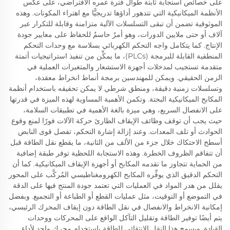
على خصائص استجابة ثابتة طوال فترة عمره الافتراضي، على عكس
الأنظمة الميكانيكية التي تتدهور أداؤها تدريجيًّا مع اهتراء المكونات. وهذه
الموثوقية تضمن أن تبقى التسلسلات الآلية متزامنة وقابلة للتكرار عبر
آلاف أو حتى ملايين الدورات، وهو أمرٌ حاسمٌ للحفاظ على معايير جودة
الإنتاج. كما يتكامل واجه التحكم الكهربائي بسلاسة مع وحدات التحكم
المنطقية القابلة للبرمجة (PLCs)، ما يمكِّن من تنفيذ استراتيجيات أتمتة
متقدمة تستجيب لمدخلات أجهزة الاستشعار والمتغيرات العملية في
الزمن الحقيقي. ويمكن للمهندسين برمجة أنماط انخراط معقدة،
وتسلسلات زمنية دقيقة، ومنطق شرطي لا يمكن تحقيقه باستخدام أنظمة
المكابح الميكانيكية البحتة. وتكمن الأهمية المساوية لهذه الميزة في قدرتها
على الانفصال السريع، وهي ميزة بالغة الأهمية في تطبيقات السلامة،
حيث يجب أن توقف وظائف الإيقاف الطارئ حركة الآلات فورًا لمنع وقوع
الحوادث أو تلف المعدات. وعند إزالة إشارة التحكم، تفصل قوى النابض
أسطح الاحتكاك خلال جزء من الألف من الثانية، ما يقطع نقل الطاقة قبل
أن تتفاقم الظروف الخطرة. وهذه الاستجابة اللحظية توفر طبقة إضافية
من الحماية تتجاوز ما تقدمه المكابح أو أجهزة الإيقاف الميكانيكية. كما أن
التحكم الدقيق الذي يوفِّره المكابح الكهرومغناطيسي المُركَّب على المحور
يقلل من هدر المواد في العمليات التي تعتمد جودة المنتج فيها على الدقة
في التموضع أو التوقيت، مثل عمليات القطع أو الطباعة أو التجميع. وبفضل
إمكانية الانخراط والانفصال في نقل الطاقة دون إيقاف المحرك الرئيسي،
يتم أيضًا توفير الطاقة وتقليل التآكل الواقع على المحركات ووحدات
القيادة. ويسمح هذا النقل الانتقائي للطاقة باستخدام محرك واحد لأداء