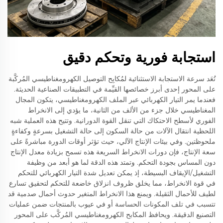
استجابة فورية وتحكم دقيق
تُعَد سرعة الاستجابة الاستثنائية لمُكابِح التوصيل الكهرومغناطيسي المُركَّبة
على المحور إحدى أبرز خصائصها القيِّمة في التطبيقات الصناعية الحديثة.
فعندما يمر التيار الكهربائي عبر الملف الكهرومغناطيسي، يتكون المجال
المغناطيسي خلال جزء من الألف من الثانية، ما يؤدي إلى الانخراط
الفوري لأسطح الاحتكاك التي تنقل القوة الدورانية. وتتيح هذه العملية شبه
اللحظية انتقال الآلات من حالة السكون إلى حالة التشغيل بسرعةٍ وكفاءةٍ
ملحوظتين. وفي بيئات الإنتاج الآلي، حيث تؤثر أوقات الدورة مباشرةً على
سعة الإنتاج، فإن دورات الانخراط السريعة هذه تسمح بزيادة معدل الإنتاج
دون المساس بجودة التحكم. وتمتد هذه الدقة لما هو أبعد من وظيفة
التشغيل/الإيقاف البسيطة، إذ يمكن تعديل شدة التيار الكهربائي للتحكم
في قوة الانخراط، مما يخلق ظروف انزلاق خاضعة للتحكم لتحقيق تسارع
لطيف للأحمال الثقيلة. ويمنع هذا الانخراط المتغير حدوث أحمال صدمية قد
تتسبب في تلف المكونات الحساسة أو في عيوب بالمنتجات ضمن عمليات
التصنيع الدقيقة. ويحافظ المكابح الكهرومغناطيسي المُركَّب على المحور