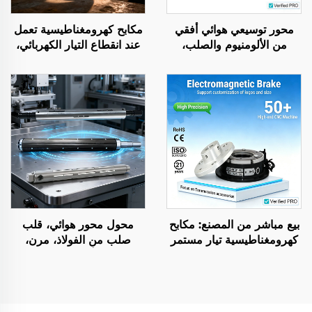
محور توسيعي هوائي أفقي
مكابح كهرومغناطيسية تعمل
من الألومنيوم والصلب،
عند انقطاع التيار الكهربائي،
يستخدم في آلات التعبئة
12 فولت / 24 فولت، مكابح
دوّارة، مُبطِّئات انتقال
الحركة، أجزاء نقل حركة
بيع مباشر من المصنع: مكابح
محول محور هوائي، قلب
كهرومغناطيسية تيار مستمر
صلب من الفولاذ، مرن،
24 فولت لمotorات التروس
مقاس ٣ أو ٦ بوصة، قطع
التيار المتردد المستخدمة في
غيار لآلات الطباعة
المزارع والصناعات، جديدة