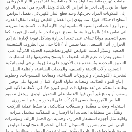
ملفات كهرومغناطيسية تولِّد مجالًا مغناطيسيًّا عند تمرير التيار الكهربائي
فيها، ما يؤدي إلى انخراط أقراص الاحتكاك ونقل العزم من المحور الدافع
إلى المكونات المراد تحريكها. وعند قطع التيار الكهربائي، تفصل النوابض
أسطح الاحتكاك فورًا، مما يؤدي إلى انفصال القابض ووقف انتقال القدرة.
ومن أبرز الخصائص التقنية الأساسية لهذه الآلية أوقات الاستجابة السريعة،
التي تقاس عادةً بالميلي ثانية، ما يسمح بدورة انخراط وانفصال فورية. كما
يضم التصميم موادًا تساعد على تبديد الحرارة وهياكل تهوية لإدارة التراكم
الحراري أثناء التشغيل، مما يضمن أداءً ثابتًا حتى في الظروف التشغيلية
الصعبة. وتتميَّز أنظمة القوابض الكهرومغناطيسية الحديثة المُركَّبة على
المحور بقدرات عزم قابلة للضبط، ما يسمح بتخصيصها وفقًا لمتطلبات
التطبيق المحددة. وتُستخدم هذه الأجهزة على نطاق واسع في أوتوماتيكية
التصنيع، وآلات التعبئة والتغليف، والمعدات الطباعية، وأنظمة النقل
المتحرك (الكونفيير)، والروبوتات الصناعية، ومعالجة المنسوجات، وخطوط
إنتاج المواد الغذائية، ومعدات مناولة المواد. كما أن قدرتها على توفير
وظائف التحكم عن بُعد تجعلها ذات قيمةٍ كبيرةٍ جدًّا في الأنظمة الآلية التي
يصعب أو يصبح غير آمنٍ فيها الاعتماد على التشغيل اليدوي. ويجعل تصميم
القابض الكهرومغناطيسي المُركَّب على المحور من غير الضروري
استخدام وصلات معقَّدة أو مشغِّلات ميكانيكية، ما يبسِّط عملية التركيب
ويقلِّل من متطلبات الصيانة. أما الإصدارات المتقدِّمة فتشمل ميزات
وقائية مثل أجهزة استشعار الحرارة، وحماية من الحمل الزائد، ومؤشرات
البلى التي تنذر بضرورة الاستبدال. كما أن الحجم المدمج لهذه القوابض
يسمح بإدماجها في البيئات المقيَّدة المساحة دون المساس بوظائفها، بينما