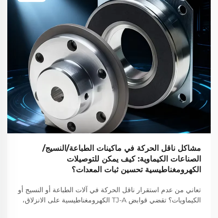
مشاكل ناقل الحركة في ماكينات الطباعة/النسيج/
الصناعات الكيماوية: كيف يمكن للتوصيلات
الكهرومغناطيسية تحسين ثبات المعدات؟
تعاني من عدم استقرار ناقل الحركة في آلات الطباعة أو النسيج أو
الكيماويات؟ تقضي قوابض TJ-A الكهرومغناطيسية على الانزلاق،
وترفع الإنتاج بنسبة 15–20٪، وتضمن سلامة خالية من الأسبستوس.