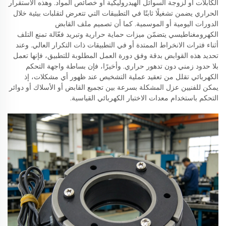
الكابلات أو لزوجة السوائل الهيدروليكية أو خصائص المواد. وهذه الاستقرار
الحراري يضمن تشغيلًا ثابتًا في التطبيقات التي تتعرض لتقلبات بيئية خلال
الدورات اليومية أو الموسمية. كما أن تصميم ملف القابض
الكهرومغناطيسي يتضمّن ميزات حماية حرارية وتبريد فعّالة تمنع التلف
أثناء فترات الانخراط الممتدة أو في التطبيقات ذات التكرار العالي. وعند
تحديد هذه القوابض بدقة وفق دورة العمل المطلوبة للتطبيق، فإنها تعمل
بلا حدود زمني دون تدهور حراري. وأخيرًا، فإن بساطة واجهة التحكم
الكهربائي تقلل من تعقيد عملية التشخيص عند ظهور أي مشكلات، إذ
يمكن للفنيين عزل المشكلة بسرعة بين تجميع القابض أو الأسلاك أو دوائر
التحكم باستخدام معدات الاختبار الكهربائي القياسية.