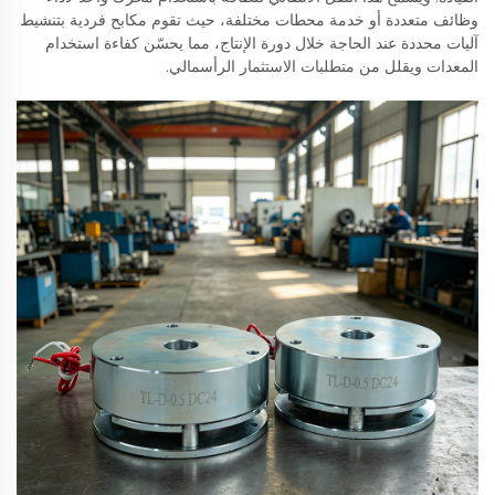
وظائف متعددة أو خدمة محطات مختلفة، حيث تقوم مكابح فردية بتنشيط
آليات محددة عند الحاجة خلال دورة الإنتاج، مما يحسّن كفاءة استخدام
المعدات ويقلل من متطلبات الاستثمار الرأسمالي.