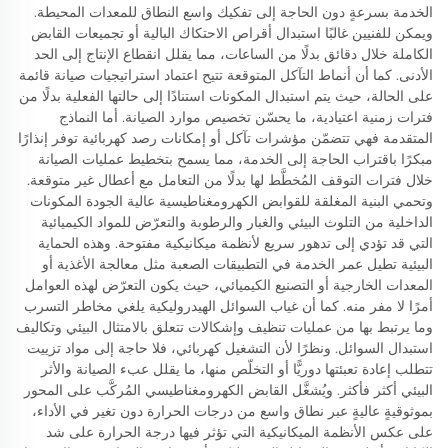
الخدمة بسرعةٍ دون الحاجة إلى تفكيك واسع النطاق للمعدات المحيطة.
ويمكن للفنيين غالبًا استبدال أقراص الاحتكاك البالية أو تجميعات القابض
الكاملة خلال دقائق بدلًا من الساعات، مما يقلل انقطاع الإنتاج إلى الحد
الأدنى. كما أن أنماط التآكل المتوقعة تتيح اعتماد استراتيجيات صيانة قائمة
على الحالة، حيث يتم استبدال المكونات استنادًا إلى حالتها الفعلية بدلًا من
فترات زمنية اعتيادية، ما يحسّن تخصيص موارد الصيانة. أما النماذج
المتقدمة فهي تتضمّن مؤشرات تآكل أو إمكانات رصد كهربائية توفر إنذارًا
مبكرًا باقتراب الحاجة إلى الخدمة، مما يسمح بتخطيط عمليات الصيانة
خلال فترات التوقف المُخطَّط لها بدلًا من التعامل مع أعطال غير متوقعة.
وتحمي البنية المغلقة للقوابض الكهرومغناطيسية عالية الجودة المكونات
الداخلية من التلوث البيئي والغبار والرطوبة والتعرّض للمواد الكيميائية
التي قد تؤدي إلى تدهور سريع لأنظمة ميكانيكية مفتوحة. وهذه الحماية
البيئية تطيل عمر الخدمة في التطبيقات الصعبة مثل معالجة الأغذية أو
المعدات الخارجية أو التصنيع الكيميائي، حيث يكون التعرّض لهذه العوامل
أمرًا لا مفر منه. كما أن غياب السوائل الهيدروليكية يلغي مخاطر التسرب
وما يرتبط بها من عمليات تنظيف وإشكالات تتعلق بالامتثال البيئي وتكاليف
استبدال السوائل. ونظرًا لأن التشغيل كهربائي، فلا حاجة إلى مواد تزييت
تتطلب إعادة تعبئتها دوريًّا أو التخلّص منها، ما يقلل عبء الصيانة والأثر
البيئي أكثر فأكثر. ويُشغَّل القابض الكهرومغناطيسي المُركَّب على المحور
بموثوقيةٍ عاليةٍ عبر نطاق واسع من درجات الحرارة دون تغير في الأداء،
على عكس الأنظمة الميكانيكية التي تؤثر فيها درجة الحرارة على شد