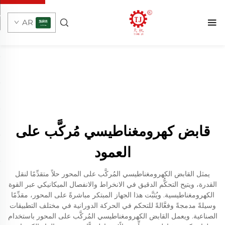
AR
قابض كهرومغناطيسي مُركَّب على
العمود
يمثل القابض الكهرومغناطيسي المُركَّب على المحور حلاً متقدِّمًا لنقل
القدرة، ويتيح التحكُّم الدقيق في الانخراط والانفصال الميكانيكي عبر القوة
الكهرومغناطيسية. ويُثبَّت هذا الجهاز المبتكر مباشرةً على المحور، مقدِّمًا
وسيلةً مدمجةً وفعَّالةً للتحكم في الحركة الدورانية في مختلف التطبيقات
الصناعية. ويعمل القابض الكهرومغناطيسي المُركَّب على المحور باستخدام