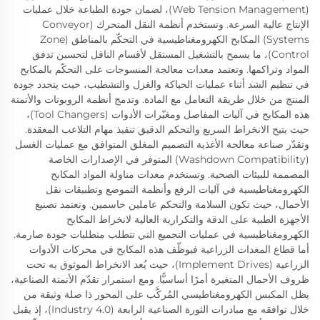
(Web Tension Management)، لضمان جودة الطباعة خلال عمليات
الإنتاج عالية السرعة. وتستخدم أنظمة النقل المتحرك (Conveyor
Systems) المكابح الكهرومغناطيسية في التحكّم بالمناطق (Zone
Control)، ما يسمح بالتشغيل المستقل لأقسام الناقل لتحسين تدفق
المواد وتراكمها. وتعتمد معدات معالجة المنسوجات على التحكّم بالمكابح
في تنظيم الشد أثناء عمليات الحياكة والغزل والتشطيب، حيث يتحدد جودة
المنتج من خلال طريقة التعامل مع المادة. وتدمج أنظمة الروبوتات والأتمتة
هذه المكابح في آليات المفاصل ومغيّرات الأدوات (Tool Changers)،
حيث يتيح الانخراط السريع والتحكم الدقيق تنفيذ مهام التلاعب المعقدة.
وتقدّر صناعة معالجة الأغذية التصميم المغلق المتوافق مع عمليات الغسل
(Washdown Compatibility) المتوفر في الإصدارات الخاصة
المصممة للبيئات الصحية. وتستخدم معدات مناولة المواد المكابح
الكهرومغناطيسية في آليات الرفع وأنظمة التموضع وتطبيقات نقل
الأحمال، حيث تكون السلامة والتحكم عاملين حاسمين. وتعتمد تصنيع
الأجهزة الطبية على الدقة والتكرارية العالية لانخراط المكابح
الكهرومغناطيسية في عمليات التجميع التي تتطلب متطلبات جودة صارمة.
أما قطاع المعدات الزراعية فيوظّف هذه المكابح في محركات الأدوات
الزراعية (Implement Drives)، حيث يُعد الانخراط الموثوق به تحت
ظروف الأحمال المتغيرة أمرًا أساسيًّا. ومع استمرار تقدّم الأتمتة الصناعية،
يظل المكبس الكهرومغناطيسي المُركَّب على المحور ذا صلة وثيقة من
خلال توافقه مع مبادرات الثورة الصناعية الرابعة (Industry 4.0)، إذ يقبل