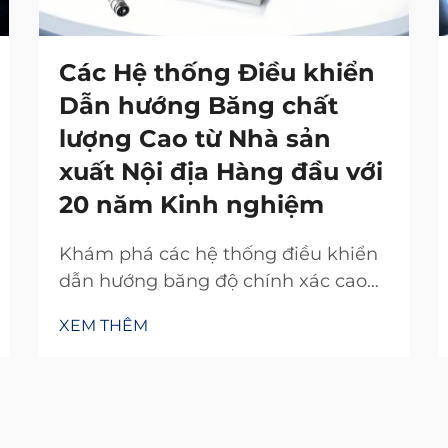
Các Hệ thống Điều khiển
Dẫn hướng Băng chất
lượng Cao từ Nhà sản
xuất Nội địa Hàng đầu với
20 năm Kinh nghiệm
Khám phá các hệ thống điều khiển
dẫn hướng băng độ chính xác cao
từ nhà sản xuất nội địa uy tín với 20
XEM THÊM
năm kinh nghiệm nghiên cứu và
phát triển. Giảm lãng phí, tăng hiệu
suất và đảm bảo độ tin cậy. Yêu cầu
báo giá ngay hôm nay.