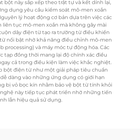
bột này sắp xếp theo trật tự và kết dính lại,
các ứng dụng yêu cầu kiểm soát mô-men xoắn
 Nguyên lý hoạt động cơ bản dựa trên việc các
hỉnh liên tục mô-men xoắn mà không gây mài
ộn dây điện từ tạo ra trường từ điều khiển
ện từ nổi bật nhờ khả năng điều chỉnh mô-men
(web processing) và máy móc tự động hóa. Các
ức tạp đồng thời mang lại độ chính xác điều
ngay cả trong điều kiện làm việc khắc nghiệt.
p bột điện từ như một giải pháp tiêu chuẩn
p dễ dàng vào những ứng dụng có giới hạn
g bị vỏ bọc kín nhằm bảo vệ bột từ tính khỏi
g nghệ này tiếp tục phát triển nhờ những tiến
ành lẫn hiệu quả sử dụng.