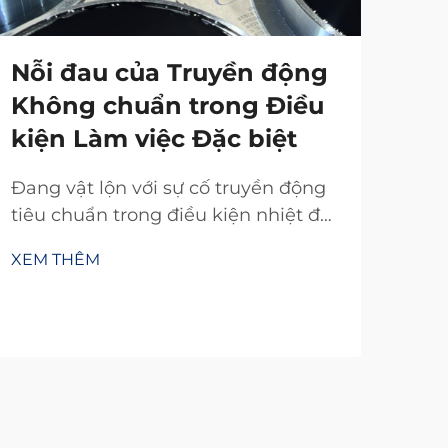
Nỗi đau của Truyền động
Không chuẩn trong Điều
kiện Làm việc Đặc biệt
Đang vật lộn với sự cố truyền động
tiêu chuẩn trong điều kiện nhiệt độ
khắc nghiệt, bụi bẩn hoặc không
XEM THÊM
gian chật hẹp? Truyền động TianJi
với 20 năm nghiên cứu và phát triển
mang đến các bộ ly hợp & phanh
tùy chỉnh đáng tin cậy—thiết kế
theo đúng thông số kỹ thuật của
bạn. Yêu cầu tư vấn kỹ thuật miễn
phí ngay hôm nay.