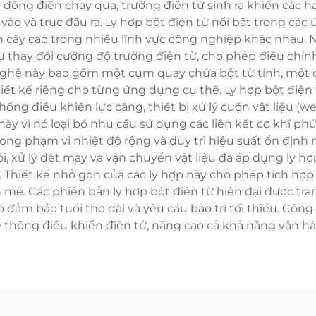
òng điện chạy qua, trường điện từ sinh ra khiến các hạt 
 vào và trục đầu ra. Ly hợp bột điện từ nổi bật trong 
tin cậy cao trong nhiều lĩnh vực công nghiệp khác nhau.
i sự thay đổi cường độ trường điện từ, cho phép điều c
ghệ này bao gồm một cụm quay chứa bột từ tính, một cu
thiết kế riêng cho từng ứng dụng cụ thể. Ly hợp bột đi
hống điều khiển lực căng, thiết bị xử lý cuộn vật liệu 
y vì nó loại bỏ nhu cầu sử dụng các liên kết cơ khí ph
trong phạm vi nhiệt độ rộng và duy trì hiệu suất ổn định 
, xử lý dệt may và vận chuyển vật liệu đã áp dụng ly hợ
Thiết kế nhỏ gọn của các ly hợp này cho phép tích hợ
. Các phiên bản ly hợp bột điện từ hiện đại được tran
 đảm bảo tuổi thọ dài và yêu cầu bảo trì tối thiểu. Côn
hệ thống điều khiển điện tử, nâng cao cả khả năng vận h