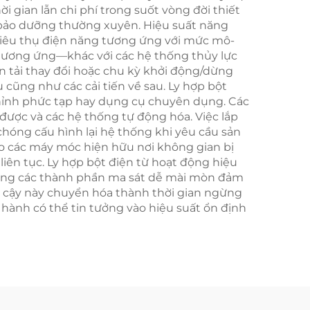
ời gian lẫn chi phí trong suốt vòng đời thiết
n bảo dưỡng thường xuyên. Hiệu suất năng
ỉ tiêu thụ điện năng tương ứng với mức mô-
m tương ứng—khác với các hệ thống thủy lực
ện tải thay đổi hoặc chu kỳ khởi động/dừng
u cũng như các cải tiến về sau. Ly hợp bột
chỉnh phức tạp hay dụng cụ chuyên dụng. Các
 được và các hệ thống tự động hóa. Việc lắp
chóng cấu hình lại hệ thống khi yêu cầu sản
vào các máy móc hiện hữu nơi không gian bị
iên tục. Ly hợp bột điện từ hoạt động hiệu
 dụng các thành phần ma sát dễ mài mòn đảm
in cậy này chuyển hóa thành thời gian ngừng
n hành có thể tin tưởng vào hiệu suất ổn định