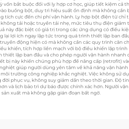
 vốn bắt buộc đối với ly hợp cơ học, giúp tiết kiệm cả th
 vào buồng bột, duy trì hiệu suất ổn định mà không cầ
g tích cực đến chi phí vận hành. Ly hợp bột điện từ ch
 không tải hoặc truyền tải nhẹ, mức tiêu thụ điện giả
ả này đặc biệt có giá trị trong các ứng dụng có điều ki
lại lợi ích ngay lập tức trong quá trình thiết lập ban đầ
n truyền động hiện có mà không cần các quy trình căn 
ều khiển, tích hợp liền mạch với bộ điều khiển lập trình
an thiết lập ban đầu và cho phép người vận hành nhanh 
iết bị này khiến chúng phù hợp để nâng cấp (retrofit) 
c nghiệt giúp người dùng yên tâm về khả năng vận hành l
ác môi trường công nghiệp khắc nghiệt. Việc không sử
ng đời phục vụ, không suy giảm dần theo thời gian. Độ t
hơn và lịch bảo trì dự báo được chính xác hơn. Người vậ
êu sản xuất mà không gặp gián đoạn bất ngờ.