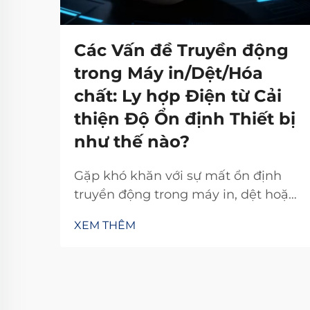
Các Vấn đề Truyền động
trong Máy in/Dệt/Hóa
chất: Ly hợp Điện từ Cải
thiện Độ Ổn định Thiết bị
như thế nào?
Gặp khó khăn với sự mất ổn định
truyền động trong máy in, dệt hoặc
hóa chất? Bộ ly hợp điện từ TJ-A loại
XEM THÊM
bỏ hiện tượng trượt, tăng năng suất
15–20% và đảm bảo an toàn không
chứa amiăng. Khám phá cách các
nhà sản xuất hàng đầu thế giới đạt
độ tin cậy 99,8%—yêu cầu bảng