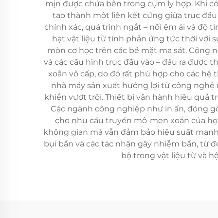
mịn được chứa bên trong cụm ly hợp. Khi có d
tạo thành một liên kết cứng giữa trục đầu
chính xác, quá trình ngắt – nối êm ái và độ 
hạt vật liệu từ tính phản ứng tức thời vớ
mòn cơ học trên các bề mặt ma sát. Công n
và các cấu hình trục đầu vào – đầu ra được 
xoắn vô cấp, do đó rất phù hợp cho các hệ t
nhà máy sản xuất hưởng lợi từ công nghệ nà
khiển vượt trội. Thiết bị vận hành hiệu quả 
Các ngành công nghiệp như in ấn, đóng gói
cho nhu cầu truyền mô-men xoắn của họ. 
không gian mà vẫn đảm bảo hiệu suất mạnh mẽ
bụi bẩn và các tác nhân gây nhiễm bẩn, từ đó
bộ trong vật liệu từ và 