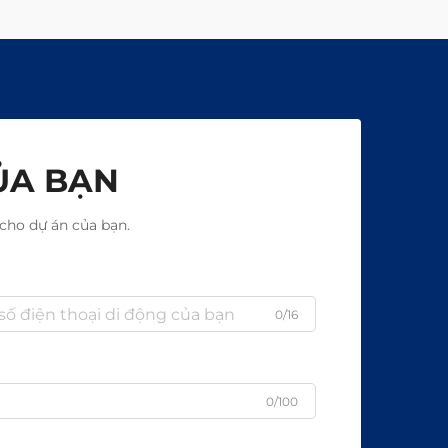
ỦA BẠN
cho dự án của bạn.
0/16
0/100