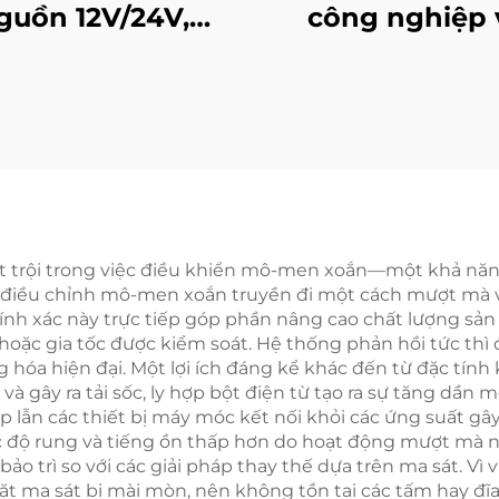
guồn 12V/24V,
công nghiệp 
h rô-to, bộ hãm
phanh đĩa, lõi 
 linh kiện truyền
cơ loạt đầy đủ Ti
động
mới
ượt trội trong việc điều khiển mô-men xoắn—một khả nă
 điều chỉnh mô-men xoắn truyền đi một cách mượt mà và
ính xác này trực tiếp góp phần nâng cao chất lượng sản 
hoặc gia tốc được kiểm soát. Hệ thống phản hồi tức thì đ
óa hiện đại. Một lợi ích đáng kể khác đến từ đặc tính
và gây ra tải sốc, ly hợp bột điện từ tạo ra sự tăng dần
lẫn các thiết bị máy móc kết nối khỏi các ứng suất gây h
c độ rung và tiếng ồn thấp hơn do hoạt động mượt mà nà
t bảo trì so với các giải pháp thay thế dựa trên ma sát. 
t ma sát bị mài mòn, nên không tồn tại các tấm hay đĩa l