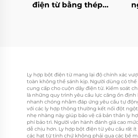
điện từ bằng thép,
n
điện áp 24V, thương
phan
hiệu Tianji, sản xuất
tốc,
theo đơn hàng OEM
cho máy in và máy
photocopy
Ly hợp bột điện từ mang lại độ chính xác v
toàn không thể sánh kịp. Người dùng có thể
cung cấp cho cuộn dây điện từ. Kiểm soát ch
là những quy trình yêu cầu lực căng ổn định 
nhanh chóng nhằm đáp ứng yêu cầu tự động h
với các ly hợp thông thường kết nối đột ngột 
nhẹ nhàng này giúp bảo vệ cả bản thân ly hợp 
phí bảo trì. Người vận hành đánh giá cao mứ
dễ chịu hơn. Ly hợp bột điện từ yêu cầu rất í
các hạt từ tính chứ không phải qua các bề mặ