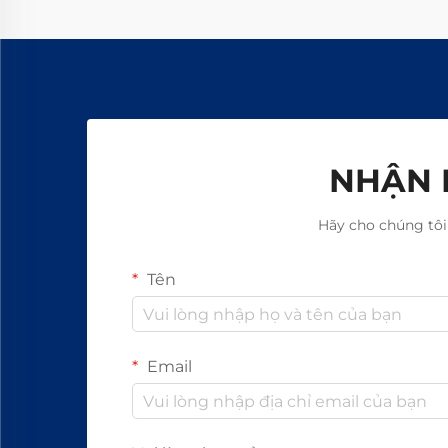
thông số kỹ thuật ngay hôm nay.
NHẬN 
Hãy cho chúng tôi
Tên
Email