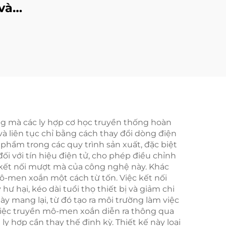
và
động
anji,
ng mà các ly hợp cơ học truyền thống hoàn
 liên tục chỉ bằng cách thay đổi dòng điện
phẩm trong các quy trình sản xuất, đặc biệt
ối với tín hiệu điện tử, cho phép điều chỉnh
 kết nối mượt mà của công nghệ này. Khác
 mô-men xoắn một cách từ tốn. Việc kết nối
ư hại, kéo dài tuổi thọ thiết bị và giảm chi
y mang lại, từ đó tạo ra môi trường làm việc
Vì việc truyền mô-men xoắn diễn ra thông qua
y hợp cần thay thế định kỳ. Thiết kế này loại