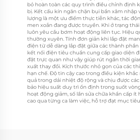
bỏ hoàn toàn các quy trình điều chỉnh định kỳ
bị. Kết cấu kín ngăn chặn bụi bẩn xâm nhập
lượng là một ưu điểm thực tiễn khác, tác độn
men xoắn đang được truyền. Khi ở trạng thái
luôn yêu cầu bơm hoạt động liên tục. Hiệu qu
thường xuyên. Tính đơn giản khi lắp đặt mang 
điện từ dễ dàng lắp đặt giữa các thành phầ
kết nối điện tiêu chuẩn cung cấp giao diện đi
đặt trực quan như vậy giúp rút ngắn thời gi
xuất thay đổi. Kích thước nhỏ gọn của các th
hạn chế. Độ tin cậy cao trong điều kiện khắ
quả trong dải nhiệt độ rộng và chịu được c
bảo hiệu suất duy trì ổn định trong suốt vò
hoạt động giảm, số lần sửa chữa khẩn cấp ít 
cao qua từng ca làm việc, hỗ trợ đạt mục ti