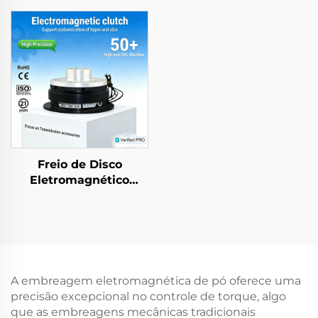
Aço, 24 V, Marca Tianji,
Freio de Rotor,
OEM para Impressoras
Retardador, Peças
e Copiadoras
para Transmissão
Freio de Disco
Eletromagnético
Industrial e
Embreagem para
Motor Tianji, Núcleo
Completo da Série
Nova
A embreagem eletromagnética de pó oferece uma
precisão excepcional no controle de torque, algo
que as embreagens mecânicas tradicionais