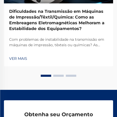
Dificuldades na Transmissão em Máquinas
de Impressão/Têxtil/Química: Como as
Embreagens Eletromagnéticas Melhoram a
Estabilidade dos Equipamentos?
Com problemas de instabilidade na transmissão em
máquinas de impressão, têxteis ou químicas? As
embreagens eletromagnéticas TJ-A eliminam o
deslizamento, aumentam a produtividade em 15–20%
VER MAIS
e garantem segurança livre de amianto. Descubra
como os principais fabricantes globais alcançam
99,8% de confiabilidade — solicite uma ficha técnica
hoje.
Obtenha seu Orçamento