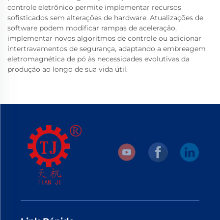
controle eletrônico permite implementar recursos
sofisticados sem alterações de hardware. Atualizações de
software podem modificar rampas de aceleração,
implementar novos algoritmos de controle ou adicionar
intertravamentos de segurança, adaptando a embreagem
eletromagnética de pó às necessidades evolutivas da
produção ao longo de sua vida útil.