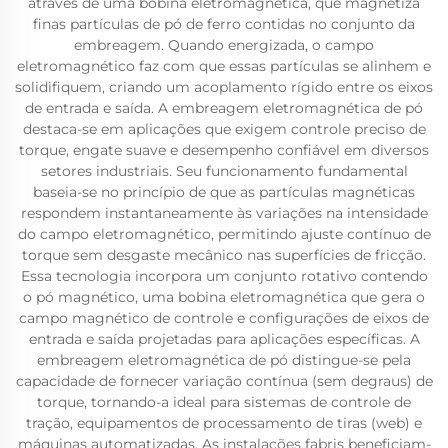
através de uma bobina eletromagnética, que magnetiza
finas partículas de pó de ferro contidas no conjunto da
embreagem. Quando energizada, o campo
eletromagnético faz com que essas partículas se alinhem e
solidifiquem, criando um acoplamento rígido entre os eixos
de entrada e saída. A embreagem eletromagnética de pó
destaca-se em aplicações que exigem controle preciso de
torque, engate suave e desempenho confiável em diversos
setores industriais. Seu funcionamento fundamental
baseia-se no princípio de que as partículas magnéticas
respondem instantaneamente às variações na intensidade
do campo eletromagnético, permitindo ajuste contínuo de
torque sem desgaste mecânico nas superfícies de fricção.
Essa tecnologia incorpora um conjunto rotativo contendo
o pó magnético, uma bobina eletromagnética que gera o
campo magnético de controle e configurações de eixos de
entrada e saída projetadas para aplicações específicas. A
embreagem eletromagnética de pó distingue-se pela
capacidade de fornecer variação contínua (sem degraus) de
torque, tornando-a ideal para sistemas de controle de
tração, equipamentos de processamento de tiras (web) e
máquinas automatizadas. As instalações fabris beneficiam-