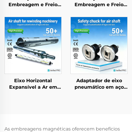
Embreagem e Freio
Embreagem e Freio
Eletromagnéticos
Eletromagnéticos em
Tianji 24 V, Aço, OEM,
Aço, 24 V, Marca Tianji,
Personalizável para
OEM para Impressoras
Copiadora
e Copiadoras
Eixo Horizontal
Adaptador de eixo
Expansível a Ar em
pneumático em aço
Alumínio e Aço para
inoxidável com
Máquina de
montagem por base,
Embalagem
dispositivos de
segurança (chucks) e
rolamento, modelo 35
As embreagens magnéticas oferecem benefícios