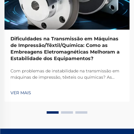
Dificuldades na Transmissão em Máquinas
de Impressão/Têxtil/Química: Como as
Embreagens Eletromagnéticas Melhoram a
Estabilidade dos Equipamentos?
Com problemas de instabilidade na transmissão em
máquinas de impressão, têxteis ou químicas? As
embreagens eletromagnéticas TJ-A eliminam o
deslizamento, aumentam a produtividade em 15–20%
VER MAIS
e garantem segurança livre de amianto. Descubra
como os principais fabricantes globais alcançam
99,8% de confiabilidade — solicite uma ficha técnica
hoje.