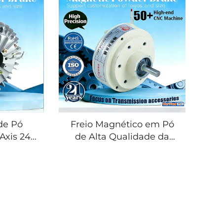
de Pó
Freio Magnético em Pó
Axis 24V
de Alta Qualidade da
 Simples
Marca Tianji, 24 V, Padrão
ensão de
DIN, Baixo Custo, para
g para
Peças de Máquinas de
ressão e
Fabricação de Sacos
 Sacos
(Venda por Atacado)