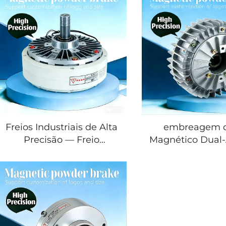
Freios Industriais de Alta
embreagem 
Precisão — Freio
Magnético Dual-
Magnético de Pó
e Freio de Eixo
Metálico e Freio para
Controlador de T
Rebobinadeira de
2,5 kg a 40 k
Adesivos para Peças de
Máquinas de Imp
Máquinas de Impressão
Fabricação de
Plástica