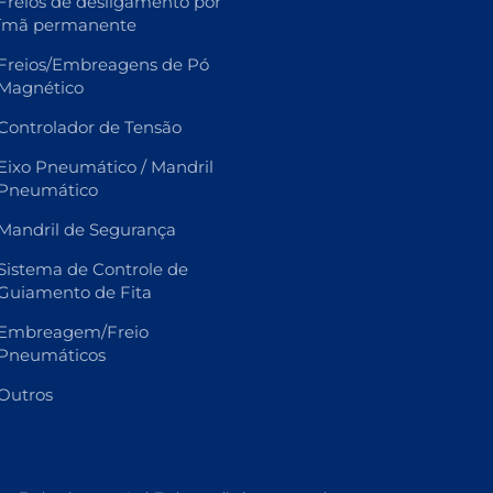
Freios de desligamento por
ímã permanente
Freios/Embreagens de Pó
Magnético
Controlador de Tensão
Eixo Pneumático / Mandril
Pneumático
Mandril de Segurança
Sistema de Controle de
Guiamento de Fita
Embreagem/Freio
Pneumáticos
Outros