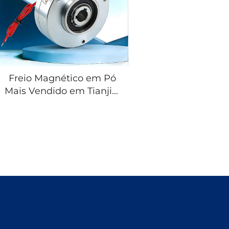
Freio Magnético em Pó
Mais Vendido em Tianjin,
Preço Baixo, de 50 Nm a
400 Nm, para Peças de
Máquinas de
Embalagem e Impressão