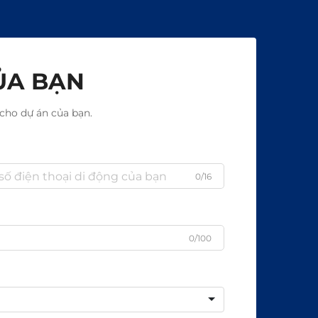
ỦA BẠN
cho dự án của bạn.
0/16
0/100