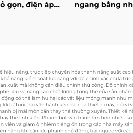
ỏ gọn, điện áp
ngang bằng n
chiều 24 V, hoạt
thép, ứng dụng
g êm ái và thân
máy đóng gó
n với môi trường,
g để điều khiển
 căng trong các
hận sản xuất túi
ề hiệu năng, trực tiếp chuyển hóa thành năng suất cao h
 khả năng kiểm soát lực căng với độ chính xác chưa từng
 sản xuất mà không cần điều chỉnh thủ công. Độ chính xá
u phế liệu và nâng cao chất lượng tổng thể của sản ph
o động có thể làm hư hại các vật liệu mỏng manh như m
ợi từ tuổi thọ vận hành kéo dài của thiết bị này, bởi v
anh bị mài mòn cần thay thế thường xuyên. Thiết kế nà
hay thế linh kiện. Phanh bột vận hành êm hơn nhiều so 
ân viên và giảm ô nhiễm tiếng ồn trong các nhà máy sả
ụ điện năng khi cần lực phanh chủ động, trái ngược với cá