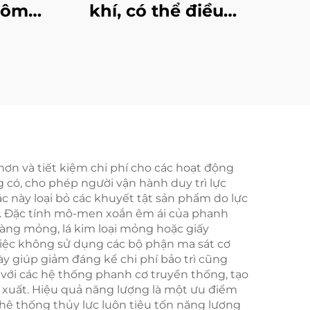
hôm-
khí, có thể điều
 cho
chỉnh đường kính từ
i
3–6 inch, làm từ thép
và hợp kim nhôm,
được chứng nhận
CE, bán chạy
ơn và tiết kiệm chi phí cho các hoạt động
 có, cho phép người vận hành duy trì lực
c này loại bỏ các khuyết tật sản phẩm do lực
ẩm. Đặc tính mô-men xoắn êm ái của phanh
àng mỏng, lá kim loại mỏng hoặc giấy
ì việc không sử dụng các bộ phận ma sát cơ
y giúp giảm đáng kể chi phí bảo trì cũng
với các hệ thống phanh cơ truyền thống, tạo
n xuất. Hiệu quả năng lượng là một ưu điểm
c hệ thống thủy lực luôn tiêu tốn năng lượng