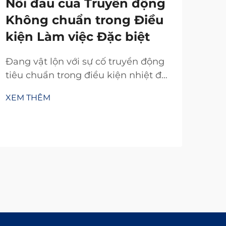
Nỗi đau của Truyền động
Không chuẩn trong Điều
kiện Làm việc Đặc biệt
Đang vật lộn với sự cố truyền động
tiêu chuẩn trong điều kiện nhiệt độ
khắc nghiệt, bụi bẩn hoặc không
XEM THÊM
gian chật hẹp? Truyền động TianJi
với 20 năm nghiên cứu và phát triển
mang đến các bộ ly hợp & phanh
tùy chỉnh đáng tin cậy—thiết kế
theo đúng thông số kỹ thuật của
bạn. Yêu cầu tư vấn kỹ thuật miễn
phí ngay hôm nay.