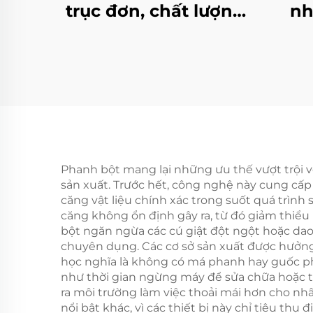
trục đơn, chất lượng
nh
cao, tiêu chuẩn OEM
một 
DIN, mới
độn
thiệ
dùn
lực
bộ p
Phanh bột mang lại những ưu thế vượt trội v
sản xuất. Trước hết, công nghệ này cung cấp
căng vật liệu chính xác trong suốt quá trình
căng không ổn định gây ra, từ đó giảm thiể
bột ngăn ngừa các cú giật đột ngột hoặc da
chuyên dụng. Các cơ sở sản xuất được hưởng l
học nghĩa là không có má phanh hay guốc ph
như thời gian ngừng máy để sửa chữa hoặc t
ra môi trường làm việc thoải mái hơn cho nh
nổi bật khác, vì các thiết bị này chỉ tiêu th