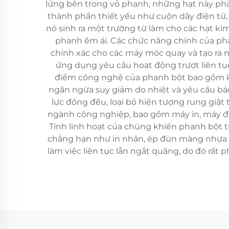
lửng bên trong vỏ phanh, những hạt này phả
thành phần thiết yếu như cuộn dây điện từ, 
nó sinh ra một trường từ làm cho các hạt kim 
phanh êm ái. Các chức năng chính của phan
chính xác cho các máy móc quay và tạo ra m
ứng dụng yêu cầu hoạt động trượt liên tụ
điểm công nghệ của phanh bột bao gồm khả
ngăn ngừa suy giảm do nhiệt và yêu cầu bảo
lực đồng đều, loại bỏ hiện tượng rung giậ
ngành công nghiệp, bao gồm máy in, máy đóng
Tính linh hoạt của chúng khiến phanh bột tr
chẳng hạn như in nhãn, ép đùn màng nhựa v
làm việc liên tục lẫn ngắt quãng, do đó rất 