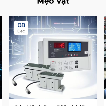
Mẹo Vặt
08
Dec