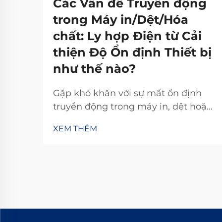
Các Vấn đề Truyền động
trong Máy in/Dệt/Hóa
chất: Ly hợp Điện từ Cải
thiện Độ Ổn định Thiết bị
như thế nào?
Gặp khó khăn với sự mất ổn định
truyền động trong máy in, dệt hoặc
hóa chất? Bộ ly hợp điện từ TJ-A loại
XEM THÊM
bỏ hiện tượng trượt, tăng năng suất
15–20% và đảm bảo an toàn không
chứa amiăng. Khám phá cách các
nhà sản xuất hàng đầu thế giới đạt
độ tin cậy 99,8%—yêu cầu bảng
thông số kỹ thuật ngay hôm nay.