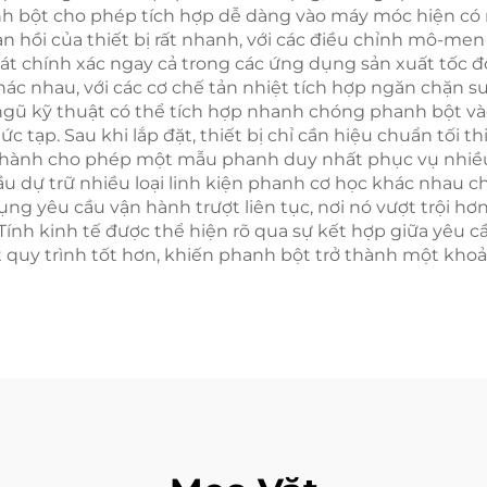
anh bột cho phép tích hợp dễ dàng vào máy móc hiện có
n hồi của thiết bị rất nhanh, với các điều chỉnh mô-men x
át chính xác ngay cả trong các ứng dụng sản xuất tốc đ
ác nhau, với các cơ chế tản nhiệt tích hợp ngăn chặn s
ội ngũ kỹ thuật có thể tích hợp nhanh chóng phanh bột 
c tạp. Sau khi lắp đặt, thiết bị chỉ cần hiệu chuẩn tối t
vận hành cho phép một mẫu phanh duy nhất phục vụ nhi
cầu dự trữ nhiều loại linh kiện phanh cơ học khác nha
dụng yêu cầu vận hành trượt liên tục, nơi nó vượt trội 
ính kinh tế được thể hiện rõ qua sự kết hợp giữa yêu cầu
t quy trình tốt hơn, khiến phanh bột trở thành một kh