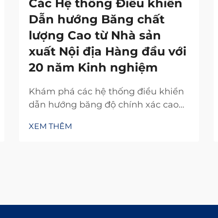
Các Hệ thống Điều khiển
Dẫn hướng Băng chất
lượng Cao từ Nhà sản
xuất Nội địa Hàng đầu với
20 năm Kinh nghiệm
Khám phá các hệ thống điều khiển
dẫn hướng băng độ chính xác cao
từ nhà sản xuất nội địa uy tín với 20
XEM THÊM
năm kinh nghiệm nghiên cứu và
phát triển. Giảm lãng phí, tăng hiệu
suất và đảm bảo độ tin cậy. Yêu cầu
báo giá ngay hôm nay.