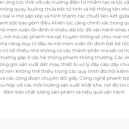
n ứng tức thời với các trường điện từ nhằm tạo ra lực 
trống quay, buồng chứa bột từ tính và hệ thống tản nhi
loại vi mô sắp xếp và hình thành các chuỗi liên kết giữa
h bột bao gồm điều khiển lực căng chính xác trong quá 
ô-men xoắn ổn định ở nhiều dải tốc độ vận hành khác n
c, nơi mà các phanh ma sát truyền thống sẽ chịu mài m
 năng duy trì đầu ra mô-men xoắn ổn định bất kể tốc 
 trì tối thiểu nhờ không có các thành phần ma sát cơ 
t thường gặp ở các hệ thống phanh thông thường. Các ứ
 gói, sản xuất dệt may, thiết bị xử lý dây cáp, dây chuy
ở nên không thể thiếu trong các quy trình đòi hỏi kiểm
à các công đoạn chuyển đổi giấy. Công nghệ phanh bột 
phù hợp với các môi trường sản xuất khắt khe, nơi độ tin
đảm bảo chất lượng sản phẩm và hiệu quả vận hành.