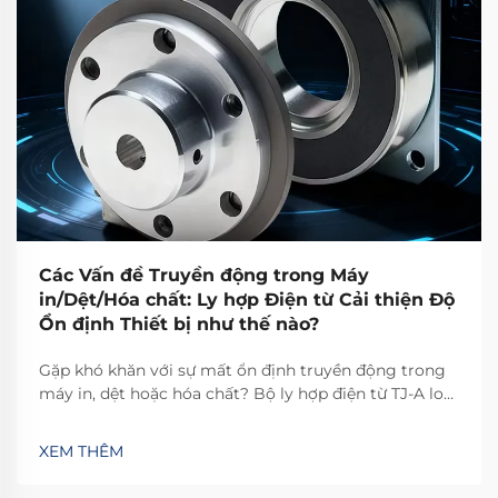
Các Vấn đề Truyền động trong Máy
in/Dệt/Hóa chất: Ly hợp Điện từ Cải thiện Độ
Ổn định Thiết bị như thế nào?
Gặp khó khăn với sự mất ổn định truyền động trong
máy in, dệt hoặc hóa chất? Bộ ly hợp điện từ TJ-A loại
bỏ hiện tượng trượt, tăng năng suất 15–20% và đảm
bảo an toàn không chứa amiăng. Khám phá cách các
XEM THÊM
nhà sản xuất hàng đầu thế giới đạt độ tin cậy 99,8%—
yêu cầu bảng thông số kỹ thuật ngay hôm nay.