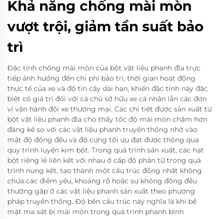
Khả năng chống mài mòn
vượt trội, giảm tần suất bảo
trì
Đặc tính chống mài mòn của bột vật liệu phanh đĩa trực
tiếp ảnh hưởng đến chi phí bảo trì, thời gian hoạt động
thực tế của xe và độ tin cậy dài hạn, khiến đặc tính này đặc
biệt có giá trị đối với cả chủ sở hữu xe cá nhân lẫn các đơn
vị vận hành đội xe thương mại. Các chi tiết được sản xuất từ
bột vật liệu phanh đĩa cho thấy tốc độ mài mòn chậm hơn
đáng kể so với các vật liệu phanh truyền thống nhờ vào
mật độ đồng đều và độ cứng tối ưu đạt được thông qua
quy trình luyện kim bột. Trong quá trình sản xuất, các hạt
bột riêng lẻ liên kết với nhau ở cấp độ phân tử trong quá
trình nung kết, tạo thành một cấu trúc đồng nhất không
chứa các điểm yếu, khoảng rỗ hoặc sự không đồng đều
thường gặp ở các vật liệu phanh sản xuất theo phương
pháp truyền thống. Độ bền cấu trúc này nghĩa là khi bề
mặt ma sát bị mài mòn trong quá trình phanh bình