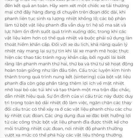
đến kết quả an toàn. Hãy xem xét một chiếc xe tải thương
mại chở đầy hàng đang di chuyển trên đoạn dốc dài, khi
phanh liên tục sinh ra lượng nhiệt khổng lồ; các bộ phận
làm từ bột vật liệu phanh đĩa vẫn duy trì hệ số ma sát và
lực hãm ổn định suốt quá trình xuống dốc, trong khi các
vật liệu kém hơn có thể quá nhiệt và buộc phải sử dụng làn
thoát hiểm khẩn cấp. Đối với xe du lịch, khả năng quản lý
nhiệt này mang lại sự tự tin khi lái xe mạnh mẽ hoặc thực
hiện các thao tác tránh nguy khẩn cấp, bởi người lái biết
rằng lần phanh mạnh thứ hai, thứ ba và thứ tư sẽ hoạt động
hoàn toàn giống như lần đầu tiên. Cấu trúc luyện kim hình
thành trong quá trình nung kết (sintering) của bột vật liệu
phanh đĩa còn góp phần tăng thêm lợi ích về mặt nhiệt
nhờ loại bỏ các túi khí và tạo thành một ma trận đặc chắc,
dẫn nhiệt hiệu quả. Sự ổn định của vi cấu trúc này được duy
trì trong toàn bộ dải nhiệt độ làm việc, ngăn chặn các thay
đổi cấu trúc có thể xảy ra ở các vật liệu phanh chịu các chu
kỳ nhiệt cực đoan. Các ứng dụng đua xe đặc biệt hưởng lợi
từ các công thức bột vật liệu phanh đĩa được thiết kế cho
môi trường nhiệt cực đoan, nơi nhiệt độ phanh thường
vượt xa mức có thể phá hủy các vật liệu thông thường.