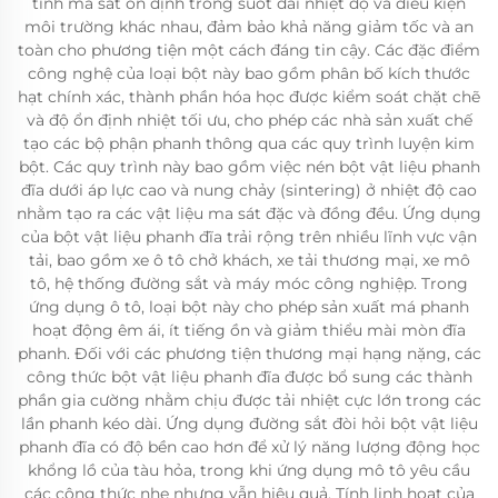
tính ma sát ổn định trong suốt dải nhiệt độ và điều kiện
môi trường khác nhau, đảm bảo khả năng giảm tốc và an
toàn cho phương tiện một cách đáng tin cậy. Các đặc điểm
công nghệ của loại bột này bao gồm phân bố kích thước
hạt chính xác, thành phần hóa học được kiểm soát chặt chẽ
và độ ổn định nhiệt tối ưu, cho phép các nhà sản xuất chế
tạo các bộ phận phanh thông qua các quy trình luyện kim
bột. Các quy trình này bao gồm việc nén bột vật liệu phanh
đĩa dưới áp lực cao và nung chảy (sintering) ở nhiệt độ cao
nhằm tạo ra các vật liệu ma sát đặc và đồng đều. Ứng dụng
của bột vật liệu phanh đĩa trải rộng trên nhiều lĩnh vực vận
tải, bao gồm xe ô tô chở khách, xe tải thương mại, xe mô
tô, hệ thống đường sắt và máy móc công nghiệp. Trong
ứng dụng ô tô, loại bột này cho phép sản xuất má phanh
hoạt động êm ái, ít tiếng ồn và giảm thiểu mài mòn đĩa
phanh. Đối với các phương tiện thương mại hạng nặng, các
công thức bột vật liệu phanh đĩa được bổ sung các thành
phần gia cường nhằm chịu được tải nhiệt cực lớn trong các
lần phanh kéo dài. Ứng dụng đường sắt đòi hỏi bột vật liệu
phanh đĩa có độ bền cao hơn để xử lý năng lượng động học
khổng lồ của tàu hỏa, trong khi ứng dụng mô tô yêu cầu
các công thức nhẹ nhưng vẫn hiệu quả. Tính linh hoạt của