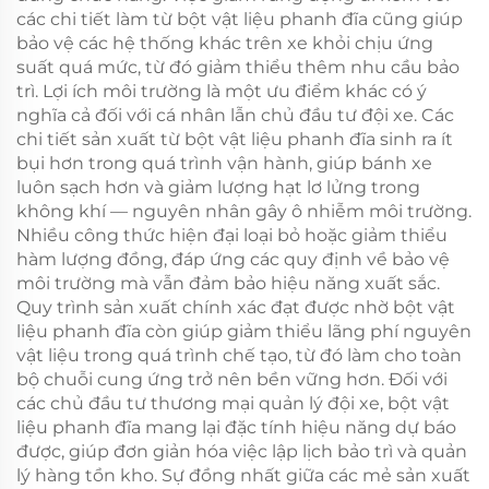
các chi tiết làm từ bột vật liệu phanh đĩa cũng giúp
bảo vệ các hệ thống khác trên xe khỏi chịu ứng
suất quá mức, từ đó giảm thiểu thêm nhu cầu bảo
trì. Lợi ích môi trường là một ưu điểm khác có ý
nghĩa cả đối với cá nhân lẫn chủ đầu tư đội xe. Các
chi tiết sản xuất từ bột vật liệu phanh đĩa sinh ra ít
bụi hơn trong quá trình vận hành, giúp bánh xe
luôn sạch hơn và giảm lượng hạt lơ lửng trong
không khí — nguyên nhân gây ô nhiễm môi trường.
Nhiều công thức hiện đại loại bỏ hoặc giảm thiểu
hàm lượng đồng, đáp ứng các quy định về bảo vệ
môi trường mà vẫn đảm bảo hiệu năng xuất sắc.
Quy trình sản xuất chính xác đạt được nhờ bột vật
liệu phanh đĩa còn giúp giảm thiểu lãng phí nguyên
vật liệu trong quá trình chế tạo, từ đó làm cho toàn
bộ chuỗi cung ứng trở nên bền vững hơn. Đối với
các chủ đầu tư thương mại quản lý đội xe, bột vật
liệu phanh đĩa mang lại đặc tính hiệu năng dự báo
được, giúp đơn giản hóa việc lập lịch bảo trì và quản
lý hàng tồn kho. Sự đồng nhất giữa các mẻ sản xuất