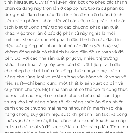
tính hiệu suất. Quy trình luyện kim bột cho phép các thành
phần đa dạng này trộn lẫn ở cấp độ hạt, tạo ra sự phân bố
đồng nhất đảm bảo các đặc tính ổn định trên toàn bộ chi
tiết thành phẩm—khác biệt với các cấu trúc phân lớp hoặc
tách biệt thường thấy trong các phương pháp sản xuất
khác. Việc trộn lẫn ở cấp độ phân tử này nghĩa là mỗi
milimét khối của chi tiết phanh đều thể hiện các đặc tính
hiệu suất giống hệt nhau, loại bỏ các điểm yếu hoặc sự
không đồng nhất có thể ảnh hưởng đến độ an toàn và độ
bền. Đối với các nhà sản xuất phục vụ nhiều thị trường
khác nhau, khả năng tùy biến của bột vật liệu phanh đĩa
cho phép họ phát triển các công thức chuyên biệt dành
riêng cho từng loại xe, môi trường vận hành và kỳ vọng về
hiệu suất—chỉ bằng cùng một thiết bị sản xuất cơ bản và
quy trình chế tạo. Một nhà sản xuất có thể tạo ra công thức
có ma sát cao, mạnh mẽ dành cho xe hiệu suất cao, tập
trung vào khả năng dừng tối đa; công thức ổn định nhiệt
dành cho xe thương mại hạng nặng, nhấn mạnh vào khả
năng chống suy giảm hiệu suất khi phanh liên tục; và công
thức vận hành êm ái, ít bụi dành cho xe chở khách cao cấp,
nơi sự thoải mái và độ sạch sẽ là ưu tiên hàng đầu. Tính linh
hoạt này giúp giảm độ phức tạp trong sản xuất đồng thời