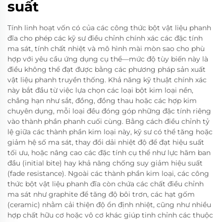
suất
Tính linh hoạt vốn có của các công thức bột vật liệu phanh
đĩa cho phép các kỹ sư điều chỉnh chính xác các đặc tính
ma sát, tính chất nhiệt và mô hình mài mòn sao cho phù
hợp với yêu cầu ứng dụng cụ thể—mức độ tùy biến này là
điều không thể đạt được bằng các phương pháp sản xuất
vật liệu phanh truyền thống. Khả năng kỹ thuật chính xác
này bắt đầu từ việc lựa chọn các loại bột kim loại nền,
chẳng hạn như sắt, đồng, đồng thau hoặc các hợp kim
chuyên dụng, mỗi loại đều đóng góp những đặc tính riêng
vào thành phần phanh cuối cùng. Bằng cách điều chỉnh tỷ
lệ giữa các thành phần kim loại này, kỹ sư có thể tăng hoặc
giảm hệ số ma sát, thay đổi dải nhiệt độ để đạt hiệu suất
tối ưu, hoặc nâng cao các đặc tính cụ thể như lực hãm ban
đầu (initial bite) hay khả năng chống suy giảm hiệu suất
(fade resistance). Ngoài các thành phần kim loại, các công
thức bột vật liệu phanh đĩa còn chứa các chất điều chỉnh
ma sát như graphite để tăng độ bôi trơn, các hạt gốm
(ceramic) nhằm cải thiện độ ổn định nhiệt, cũng như nhiều
hợp chất hữu cơ hoặc vô cơ khác giúp tinh chỉnh các thuộc