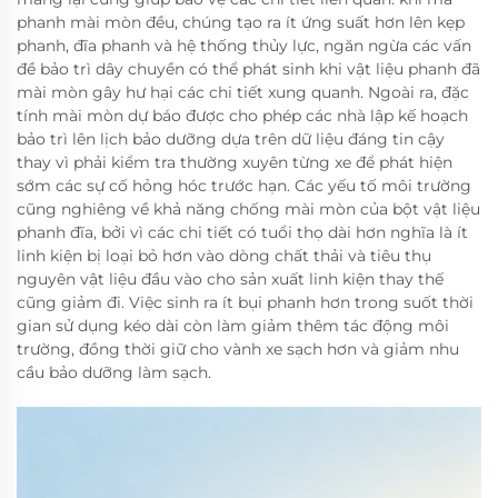
phanh mài mòn đều, chúng tạo ra ít ứng suất hơn lên kẹp
phanh, đĩa phanh và hệ thống thủy lực, ngăn ngừa các vấn
đề bảo trì dây chuyền có thể phát sinh khi vật liệu phanh đã
mài mòn gây hư hại các chi tiết xung quanh. Ngoài ra, đặc
tính mài mòn dự báo được cho phép các nhà lập kế hoạch
bảo trì lên lịch bảo dưỡng dựa trên dữ liệu đáng tin cậy
thay vì phải kiểm tra thường xuyên từng xe để phát hiện
sớm các sự cố hỏng hóc trước hạn. Các yếu tố môi trường
cũng nghiêng về khả năng chống mài mòn của bột vật liệu
phanh đĩa, bởi vì các chi tiết có tuổi thọ dài hơn nghĩa là ít
linh kiện bị loại bỏ hơn vào dòng chất thải và tiêu thụ
nguyên vật liệu đầu vào cho sản xuất linh kiện thay thế
cũng giảm đi. Việc sinh ra ít bụi phanh hơn trong suốt thời
gian sử dụng kéo dài còn làm giảm thêm tác động môi
trường, đồng thời giữ cho vành xe sạch hơn và giảm nhu
cầu bảo dưỡng làm sạch.