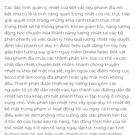
Các đặc tính quản lý nhiệt của bột vật liệu phanh đĩa nổi
bật như có lẽ là tính năng quan trọng nhất của nó, trực tiếp
giải quyết một trong những khía cạnh thách thức nhất
trong thiết kế hệ thống phanh. Khi xe giảm tốc, năng lượng
động học chuyển hóa thành năng lượng nhiệt tại các bộ
phận phanh, và việc quản lý hiệu quả lượng nhiệt này quyết
định liệu phanh có duy trì được hiệu suất đáng tin cậy hay
gặp hiện tượng suy giảm nguy hiểm (brake fade). Bột vật
liệu phanh đĩa chứa các thành phần kim loại cụ thể và các
chất dẫn nhiệt chuyên biệt nhằm nhanh chóng truyền
nhiệt ra khỏi bề mặt ma sát, ngăn ngừa các điểm nóng cục
bộ có thể làm cong đĩa phanh hoặc gây mài mòn không
đều. Thành phần được thiết kế kỹ lưỡng bao gồm các
nguyên tố có độ dẫn nhiệt cao, tạo thành các đường dẫn để
nhiệt lan tỏa khắp chi tiết phanh thay vì tập trung ở những
vùng nhỏ. Việc phân tán nhiệt như vậy giúp duy trì nhiệt độ
bề mặt trong phạm vi hoạt động tối ưu ngay cả trong các
điều kiện lái demanding như xuống dốc dài, phanh liên tục
ở tốc độ cao hoặc kéo tải nặng. Tác động thực tiễn của lợi
thế nhiệt này trở nên rõ ràng ngay lập tức trong các tình
huống thực tế, nơi hiệu suất phanh trực tiếp ảnh hưởng