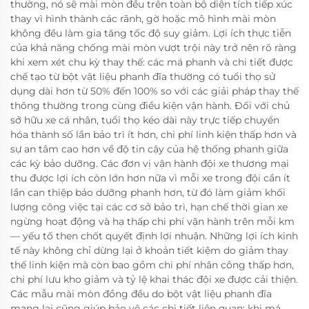
thường, nó sẽ mài mòn đều trên toàn bộ diện tích tiếp xúc
thay vì hình thành các rãnh, gờ hoặc mô hình mài mòn
không đều làm gia tăng tốc độ suy giảm. Lợi ích thực tiễn
của khả năng chống mài mòn vượt trội này trở nên rõ ràng
khi xem xét chu kỳ thay thế: các má phanh và chi tiết được
chế tạo từ bột vật liệu phanh đĩa thường có tuổi thọ sử
dụng dài hơn từ 50% đến 100% so với các giải pháp thay thế
thông thường trong cùng điều kiện vận hành. Đối với chủ
sở hữu xe cá nhân, tuổi thọ kéo dài này trực tiếp chuyển
hóa thành số lần bảo trì ít hơn, chi phí linh kiện thấp hơn và
sự an tâm cao hơn về độ tin cậy của hệ thống phanh giữa
các kỳ bảo dưỡng. Các đơn vị vận hành đội xe thương mại
thu được lợi ích còn lớn hơn nữa vì mỗi xe trong đội cần ít
lần can thiệp bảo dưỡng phanh hơn, từ đó làm giảm khối
lượng công việc tại các cơ sở bảo trì, hạn chế thời gian xe
ngừng hoạt động và hạ thấp chi phí vận hành trên mỗi km
— yếu tố then chốt quyết định lợi nhuận. Những lợi ích kinh
tế này không chỉ dừng lại ở khoản tiết kiệm do giảm thay
thế linh kiện mà còn bao gồm chi phí nhân công thấp hơn,
chi phí lưu kho giảm và tỷ lệ khai thác đội xe được cải thiện.
Các mẫu mài mòn đồng đều do bột vật liệu phanh đĩa
mang lại cũng giúp bảo vệ các chi tiết liên quan: khi má