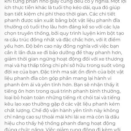
khi từng phần nhỏ giây cũng đều có ý nghĩa. Một lợi
ích thực tiễn khác là tuổi thọ kéo dài, qua đó giúp
bạn tiết kiệm chi phí theo thời gian. Các chi tiết
phanh được sản xuất bằng bột vật liệu phanh đĩa
thường có tuổi thọ lâu hơn đáng kể so với các lựa
chọn truyền thống, bởi quy trình luyện kim bột tạo
ra cấu trúc đồng nhất và đặc chắc hơn, với ít điểm
yếu hơn. Độ bền cao này đồng nghĩa với việc bạn
cần ít lần đưa xe đi bảo dưỡng để thay phanh hơn,
giảm thời gian ngừng hoạt động đối với xe thương
mại và hạ thấp tổng chi phí sở hữu trong suốt vòng
đời xe của bạn. Đặc tính ma sát ổn định của bột vật
liệu phanh đĩa còn góp phần mang lại hành vi
phanh êm ái và yên tĩnh hơn. Bạn sẽ nhận thấy ít
tiếng ồn hơn trong quá trình phanh bình thường,
loại bỏ hoàn toàn những tiếng rít chói tai và tiếng
kêu lạo xạo thường gặp ở các vật liệu phanh kém
chất lượng. Chế độ vận hành yên tĩnh này không
chỉ nâng cao sự thoải mái khi lái xe mà còn là dấu
hiệu cho thấy hệ thống phanh đang hoạt động
đúng chức năng. Việc giảm rung động đi kèm với