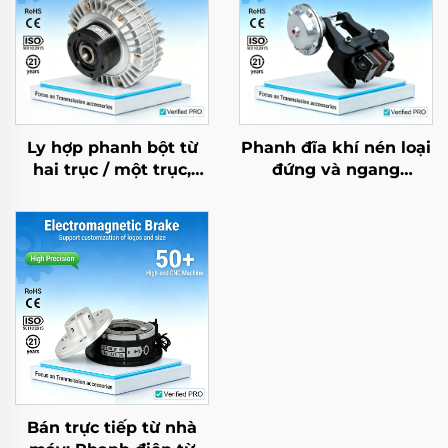
Ly hợp phanh bột từ
Phanh đĩa khí nén loại
hai trục / một trục,
đứng và ngang
điều khiển lực căng
DBG/DBH, kẹp công
24V, 2,5–40 kg
nghiệp
Bán trực tiếp từ nhà