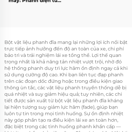
máy: Phanh điện từ
DC 24V cho động cơ
giảm tốc AC dùng
trong nông nghiệp và
công nghiệp, sản
phẩm mới
Bột vật liệu phanh đĩa mang lại những lợi ích nổi bật
trực tiếp ảnh hưởng đến độ an toàn của xe, chi phí
bảo trì và trải nghiệm lái xe tổng thể. Lợi thế quan
trọng nhất là khả năng tản nhiệt vượt trội, nhờ đó
hệ thống phanh duy trì lực hãm ổn định ngay cả khi
sử dụng cường độ cao. Khi bạn liên tục đạp phanh
trên các đoạn dốc đứng hoặc trong điều kiện giao
thông ùn tắc, các vật liệu phanh truyền thống dễ bị
quá nhiệt và suy giảm hiệu quả; tuy nhiên, các chi
tiết được sản xuất từ bột vật liệu phanh đĩa kháng
lại hiện tượng suy giảm lực hãm (fade), giúp bạn
luôn tự tin trong mọi tình huống. Sự ổn định nhiệt
này góp phần tạo ra điều kiện lái xe an toàn hơn,
đặc biệt trong các tình huống phanh khẩn cấp —