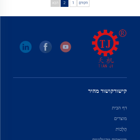
הקודם
1
2
הבא
קישורקושור מהיר
דף הבית
מוצרים
הֲלָכוֹת
משאבים טכנולוגיים