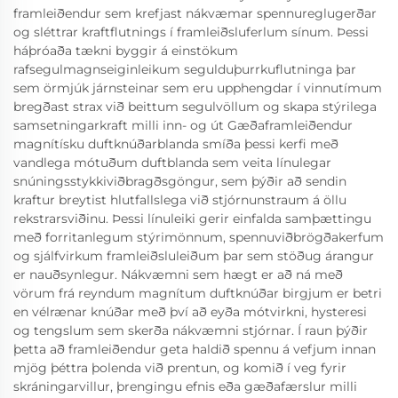
framleiðendur sem krefjast nákvæmar spennureglugerðar
og sléttrar kraftflutnings í framleiðsluferlum sínum. Þessi
háþróaða tækni byggir á einstökum
rafsegulmagnseiginleikum segulduþurrkuflutninga þar
sem örmjúk járnsteinar sem eru upphengdar í vinnutímum
bregðast strax við beittum segulvöllum og skapa stýrilega
samsetningarkraft milli inn- og út Gæðaframleiðendur
magnítísku duftknúðarblanda smíða þessi kerfi með
vandlega mótuðum duftblanda sem veita línulegar
snúningsstykkiviðbragðsgöngur, sem þýðir að sendin
kraftur breytist hlutfallslega við stjórnunstraum á öllu
rekstrarsviðinu. Þessi línuleiki gerir einfalda samþættingu
með forritanlegum stýrimönnum, spennuviðbrögðakerfum
og sjálfvirkum framleiðsluleiðum þar sem stöðug árangur
er nauðsynlegur. Nákvæmni sem hægt er að ná með
vörum frá reyndum magnítum duftknúðar birgjum er betri
en vélrænar knúðar með því að eyða mótvirkni, hysteresi
og tengslum sem skerða nákvæmni stjórnar. Í raun þýðir
þetta að framleiðendur geta haldið spennu á vefjum innan
mjög þéttra þolenda við prentun, og komið í veg fyrir
skráningarvillur, þrengingu efnis eða gæðafærslur milli