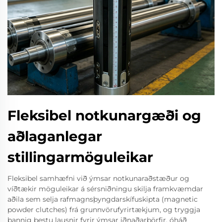
Fleksibel notkunargæði og
aðlaganlegar
stillingarmöguleikar
Fleksibel samhæfni við ýmsar notkunaraðstæður og
víðtækir möguleikar á sérsniðningu skilja framkvæmdar
aðila sem selja rafmagnsþyngdarskífuskipta (magnetic
powder clutches) frá grunnvörufyrirtækjum, og tryggja
þannig bestu lausnir fyrir ýmsar iðnaðarþörfir, óháð