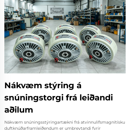
Nákvæm stýring á
snúningstorgi frá leiðandi
aðilum
Nákvæm snúningsstýringartækni frá atvinnulífsmagnítísku
duftknúðarframleiðendum er umbreytandi fyrir