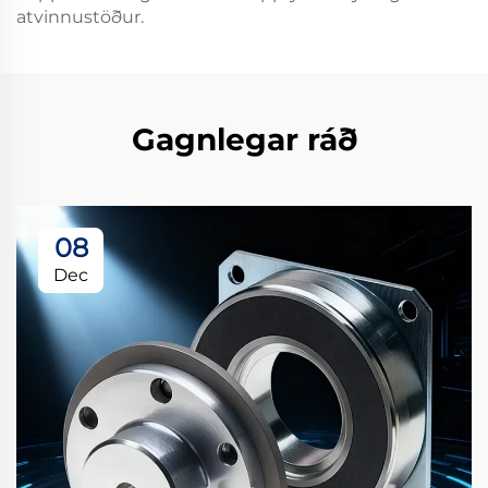
atvinnustöður.
Gagnlegar ráð
08
Dec