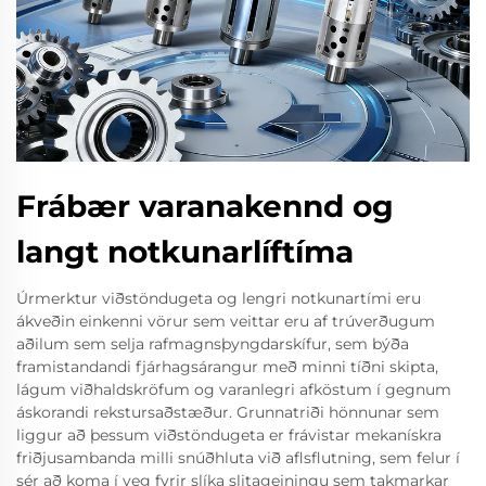
Frábær varanakennd og
langt notkunarlíftíma
Úrmerktur viðstöndugeta og lengri notkunartími eru
ákveðin einkenni vörur sem veittar eru af trúverðugum
aðilum sem selja rafmagnsþyngdarskífur, sem býða
framistandandi fjárhagsárangur með minni tíðni skipta,
lágum viðhaldskröfum og varanlegri afköstum í gegnum
áskorandi rekstursaðstæður. Grunnatriði hönnunar sem
liggur að þessum viðstöndugeta er frávistar mekanískra
friðjusambanda milli snúðhluta við aflsflutning, sem felur í
sér að koma í veg fyrir slíka slitageiningu sem takmarkar