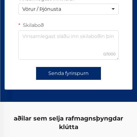
Vörur / Þjónusta
Skilaboð
0/1000
Senda fyrirspurn
aðilar sem selja rafmagnsþyngdar
klútta