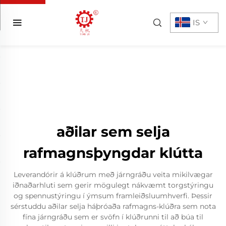
IS
aðilar sem selja
rafmagnsþyngdar klútta
Leverandórir á klúðrum með járngráðu veita mikilvægar
iðnaðarhluti sem gerir mögulegt nákvæmt torgstýringu
og spennustýringu í ýmsum framleiðsluumhverfi. Þessir
sérstuddu aðilar selja háþróaða rafmagns-klúðra sem nota
fína járngráðu sem er svöfn í klúðrunni til að búa til