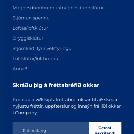
Mágnesdúnnbremur/mágnesdúnnklútur
Stjórnun spennu
Loftás/loftklútur
Öryggisklútur
Stjórnkerfi fyrir vefstýringu
Loftklútur/loftbremur
Annað
Skráðu þig á fréttabréfið okkar
Komídu á viðskiptafréttabréf okkar til að skoda
nýjustu fréttir, uppfærslur og innsýn frá liði okkar
í Company.
Gerast
áskrifandi