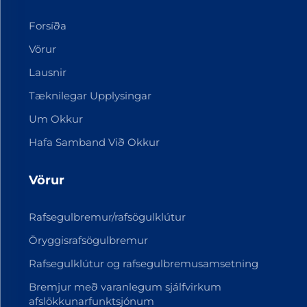
Forsíða
Vörur
Lausnir
Tæknilegar Upplysingar
Um Okkur
Hafa Samband Við Okkur
Vörur
Rafsegulbremur/rafsögulklútur
Öryggisrafsögulbremur
Rafsegulklútur og rafsegulbremusamsetning
Bremjur með varanlegum sjálfvirkum
afslökkunarfunktsjónum