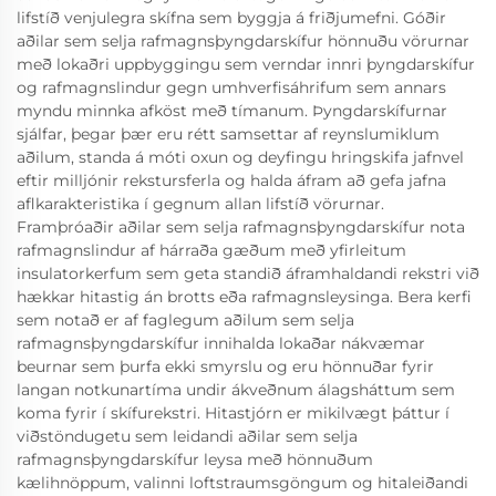
lifstíð venjulegra skífna sem byggja á friðjumefni. Góðir
aðilar sem selja rafmagnsþyngdarskífur hönnuðu vörurnar
með lokaðri uppbyggingu sem verndar innri þyngdarskífur
og rafmagnslindur gegn umhverfisáhrifum sem annars
myndu minnka afköst með tímanum. Þyngdarskífurnar
sjálfar, þegar þær eru rétt samsettar af reynslumiklum
aðilum, standa á móti oxun og deyfingu hringskifa jafnvel
eftir milljónir rekstursferla og halda áfram að gefa jafna
aflkarakteristika í gegnum allan lifstíð vörurnar.
Framþróaðir aðilar sem selja rafmagnsþyngdarskífur nota
rafmagnslindur af hárraða gæðum með yfirleitum
insulatorkerfum sem geta standið áframhaldandi rekstri við
hækkar hitastig án brotts eða rafmagnsleysinga. Bera kerfi
sem notað er af faglegum aðilum sem selja
rafmagnsþyngdarskífur innihalda lokaðar nákvæmar
beurnar sem þurfa ekki smyrslu og eru hönnuðar fyrir
langan notkunartíma undir ákveðnum álagsháttum sem
koma fyrir í skífurekstri. Hitastjórn er mikilvægt þáttur í
viðstöndugetu sem leidandi aðilar sem selja
rafmagnsþyngdarskífur leysa með hönnuðum
kælihnöppum, valinni loftstraumsgöngum og hitaleiðandi