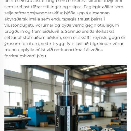
þeirra síðustu afslættinga sem einkenna slitandi friðjuefni
sem krefjast tíðrar stillingar og skipta. Faglegir aðilar sem
selja rafmagnsþyngdarskífur bjóða upp á almennan
ábyrgðarskilmála sem endurspegla traust þeirra í
viðstöndugetu vörurnar og býða vernd gegn ótíðlegum
brögðum og framleiðsluvilla. Sönnuð áreiðanleikaskrá
settur af stofnuðum aðilum, sem er skráð í reynslu gögn úr
ýmsum forritum, veitir tryggi fyrir því að tilgreindar vörur
munu uppfylla búist við notkunartíma í ákveðnu
forritsumhverfi þínu.