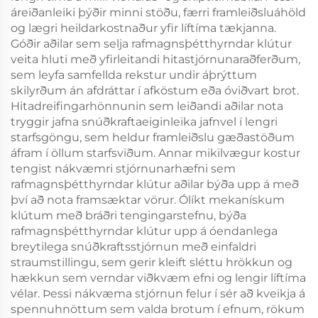
áreiðanleiki þýðir minni stöðu, færri framleiðsluáhöld
og lægri heildarkostnaður yfir líftíma tækjanna.
Góðir aðilar sem selja rafmagnsþétthyrndar klútur
veita hluti með yfirleitandi hitastjórnunaraðferðum,
sem leyfa samfellda rekstur undir áþrýttum
skilyrðum án afdráttar í afköstum eða óviðvart brot.
Hitadreifingarhönnunin sem leiðandi aðilar nota
tryggir jafna snúðkraftaeiginleika jafnvel í lengri
starfsgöngu, sem heldur framleiðslu gæðastöðum
áfram í öllum starfsviðum. Annar mikilvægur kostur
tengist nákvæmri stjórnunarhæfni sem
rafmagnsþétthyrndar klútur aðilar býða upp á með
því að nota framsæktar vörur. Ólíkt mekanískum
klútum með bráðri tengingarstefnu, býða
rafmagnsþétthyrndar klútur upp á óendanlega
breytilega snúðkraftsstjórnun með einfaldri
straumstillingu, sem gerir kleift sléttu hrökkun og
hækkun sem verndar viðkvæm efni og lengir líftíma
vélar. Þessi nákvæma stjórnun felur í sér að kveikja á
spennuhnöttum sem valda brotum í efnum, rökum