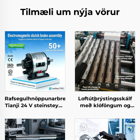
Tilmæli um nýja vörur
Rafsegulhnöppunarbremusamsetning
Loftútþrýstingsskálf
Tianji 24 V steinsteypa
með klóföngum og
OEM að bestillu fyrir
tannlaga steilskálf,
afritunaraftöku
uppblásanlegur
gúmmíhjólakerni fyrir
endurvindur