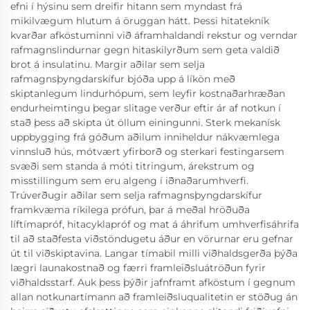
efni í hýsinu sem dreifir hitann sem myndast frá
mikilvægum hlutum á öruggan hátt. Þessi hitatekník
kvarðar afköstuminni við áframhaldandi rekstur og verndar
rafmagnslindurnar gegn hitaskilyrðum sem geta valdið
brot á insulatinu. Margir aðilar sem selja
rafmagnsþyngdarskífur bjóða upp á líkön með
skiptanlegum lindurhópum, sem leyfir kostnaðarhræðan
endurheimtingu þegar slitage verður eftir ár af notkun í
stað þess að skipta út öllum einingunni. Sterk mekanísk
uppbygging frá góðum aðilum inniheldur nákvæmlega
vinnsluð hús, mótvært yfirborð og sterkari festingarsem
svæði sem standa á móti titringum, árekstrum og
misstillingum sem eru algeng í iðnaðarumhverfi.
Trúverðugir aðilar sem selja rafmagnsþyngdarskífur
framkvæma ríkilega prófun, þar á meðal hröðuða
líftímapróf, hitacyklapróf og mat á áhrifum umhverfisáhrifa
til að staðfesta viðstöndugetu áður en vörurnar eru gefnar
út til viðskiptavina. Langar tímabil milli viðhaldsgerða þýða
lægri launakostnað og færri framleiðsluátröðun fyrir
viðhaldsstarf. Auk þess þýðir jafnframt afköstum í gegnum
allan notkunartímann að framleiðsluqualitetin er stöðug án