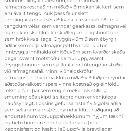
straumstillingar í biðstöðu, sem minnkar
rafmagnskostnaðinn miðað við mekanísk kerfi sem
eru ávallt tengd. Auk þess felur slétt
tengingarstefna í sér að kveikja á skokkhlöðum á
tengdum vélar, sem verndar gearkassa, rafmagnsvél
og mekaníska hluti frá skaðlegum álagshnöttum
sem hrökkva slitage. Öryggisviðmið sem ábyrgir
aðilar sem selja rafmagnsþétthyrndar klútur
innbyggja innihalda ofhlöðuvörn sem kvarðar skaða
þegar óvænt mótstöðu kemur upp, ásamt
öryggishönnun sem sjálfkrafa fer í ótengdan stöðu
við rafmagnsáfall. Minni viðhaldskröfur
rafmagnsþétthyrndra klúta miðað við friðjumeyndar
aðstoðarvalkostir spara vinna kostnað og einföldu
rekstrarferli þar sem engin mekanísk stilling,
smurning eða skipti á slitagreinum er venjulega
nauðsynlegt. Loksins gefur samstarf við góða aðila
sem selja rafmagnsþétthyrndar klútur aðgang að
endurteknum vöruuppáhækkunum, nýjum tækni
og betri hönnun sem halda tækinu þínu
keppnisfært og hæft til að uppfylla breytilegar