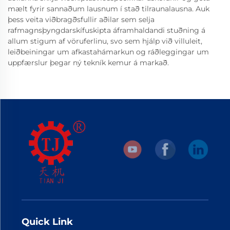
mælt fyrir sannaðum lausnum í stað tilraunalausna. Auk
þess veita viðbragðsfullir aðilar sem selja
rafmagnsþyngdarskífuskipta áframhaldandi stuðning á
allum stigum af vöruferlinu, svo sem hjálp við villuleit,
leiðbeiningar um afkastahámarkun og ráðleggingar um
uppfærslur þegar ný tekník kemur á markað.
Quick Link