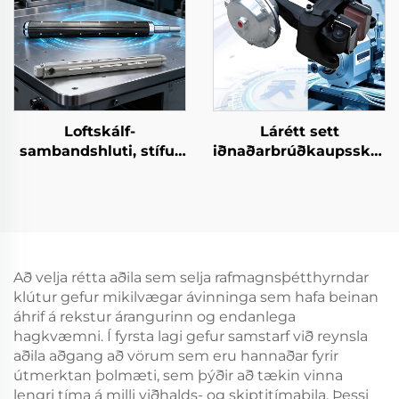
Loftskálf-
Lárétt sett
sambandshluti, stífur
iðnaðarbrúðkaupsskífa,
steilkerni, flókinn, 3–6
loft-/pneumatísk
tommur, hlutar fyrir
karnahvél með
prentvélar
ágripum,
framleiðslustöð beint
Að velja rétta aðila sem selja rafmagnsþétthyrndar
klútur gefur mikilvægar ávinninga sem hafa beinan
áhrif á rekstur árangurinn og endanlega
hagkvæmni. Í fyrsta lagi gefur samstarf við reynsla
aðila aðgang að vörum sem eru hannaðar fyrir
útmerktan þolmæti, sem þýðir að tækin vinna
lengri tíma á milli viðhalds- og skiptitímabila. Þessi