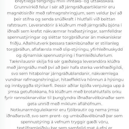
breytilega tengingu milli inntaks- og úttaksskála.
Grunnvirkið felur í sér að járngráðupartiklarnir eru
magnétisirðir með rafmagnshringjum, sem veldur því að
þeir stífna og senda snúðkraft í hlutfalli við beittan
rafstraum. Leverandórir á klúðrum með járngráðu þjóna í
iðnaði sem krefst nákvæmrar hraðastýringar, samfelldrar
spennustýringar og sléttar torgþráðunar án mekaniskrar
friðju. Aðalhlutverk þessara tæknibúnaðar er stillanleg
torgþráðun, aflafærsla með slip-stýringu, yfirhleðnuskydd
og dýnamísk spennustýring í framleiðsluferlum.
Tæknilausnir skilja frá sér gæðalega leverandóra klúðra
með járngráðu með því að þeir hafa sterka verkfræðigildi,
svo sem hitaþolnar járngráðublandanir, nákvæmlega
vundnar rafmagnshringjur, hitaeffektíva hönnun á hýsingu
og innbyggða stýrikerfi. Þessir aðilar bjóða venjulega upp á
ýmsa getuflokkana, frá klúðrum með brotahlutfalls orku
fyrir rannsóknarvélar til þunglyndra iðnaðarvélbúnaðar sem
geta unnið með miklum afláhöfnum.
Notkunarmöguleikarnir eru fjölbrautir og nema ýmsa
iðnaðarsvið, svo sem prent- og umbúðavélbúnað þar sem
spennustýring á vefnum tryggir gæði vöru,
textílframleiðslu þar sem samfelld mat á efni er