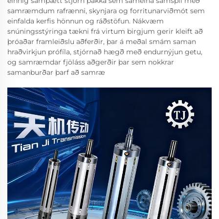
einnig samþætt stjórn pakka sem sameina samspil með
samræmdum rafrænni, skynjara og forritunarviðmót sem
einfalda kerfis hönnun og ráðstöfun. Nákvæm
snúningsstýringa tækni frá virtum birgjum gerir kleift að
þróaðar framleiðslu aðferðir, þar á meðal smám saman
hraðvirkjun prófíla, stjórnað hægð með endurnýjun getu,
og samræmdar fjöláss aðgerðir þar sem nokkrar
samanburðar þarf að samræ