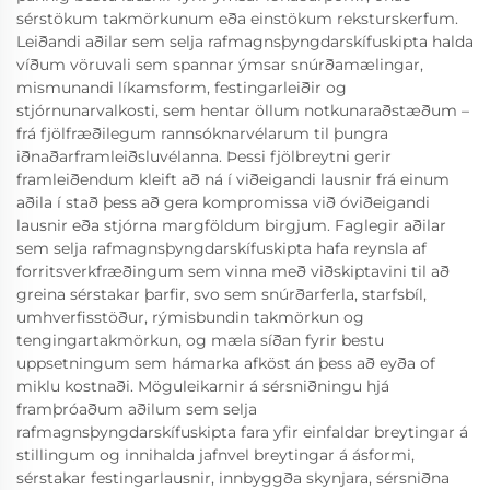
sérstökum takmörkunum eða einstökum reksturskerfum.
Leiðandi aðilar sem selja rafmagnsþyngdarskífuskipta halda
víðum vöruvali sem spannar ýmsar snúrðamælingar,
mismunandi líkamsform, festingarleiðir og
stjórnunarvalkosti, sem hentar öllum notkunaraðstæðum –
frá fjölfræðilegum rannsóknarvélarum til þungra
iðnaðarframleiðsluvélanna. Þessi fjölbreytni gerir
framleiðendum kleift að ná í viðeigandi lausnir frá einum
aðila í stað þess að gera kompromissa við óviðeigandi
lausnir eða stjórna margföldum birgjum. Faglegir aðilar
sem selja rafmagnsþyngdarskífuskipta hafa reynsla af
forritsverkfræðingum sem vinna með viðskiptavini til að
greina sérstakar þarfir, svo sem snúrðarferla, starfsbíl,
umhverfisstöður, rýmisbundin takmörkun og
tengingartakmörkun, og mæla síðan fyrir bestu
uppsetningum sem hámarka afköst án þess að eyða of
miklu kostnaði. Möguleikarnir á sérsniðningu hjá
framþróaðum aðilum sem selja
rafmagnsþyngdarskífuskipta fara yfir einfaldar breytingar á
stillingum og innihalda jafnvel breytingar á ásformi,
sérstakar festingarlausnir, innbyggða skynjara, sérsniðna