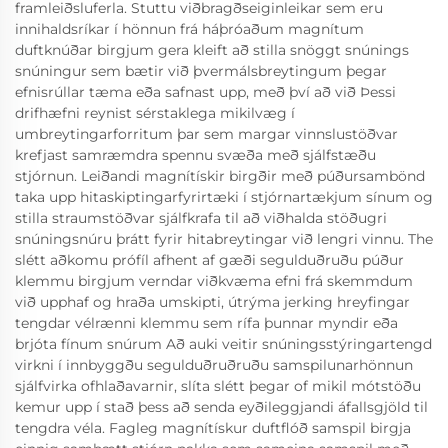
framleiðsluferla. Stuttu viðbragðseiginleikar sem eru
innihaldsríkar í hönnun frá háþróaðum magnítum
duftknúðar birgjum gera kleift að stilla snöggt snúnings
snúningur sem bætir við þvermálsbreytingum þegar
efnisrúllar tæma eða safnast upp, með því að við Þessi
drifhæfni reynist sérstaklega mikilvæg í
umbreytingarforritum þar sem margar vinnslustöðvar
krefjast samræmdra spennu svæða með sjálfstæðu
stjórnun. Leiðandi magnítískir birgðir með púðursambönd
taka upp hitaskiptingarfyrirtæki í stjórnartækjum sínum og
stilla straumstöðvar sjálfkrafa til að viðhalda stöðugri
snúningsnúru þrátt fyrir hitabreytingar við lengri vinnu. The
slétt aðkomu prófíl afhent af gæði segulduðruðu púður
klemmu birgjum verndar viðkvæma efni frá skemmdum
við upphaf og hraða umskipti, útrýma jerking hreyfingar
tengdar vélrænni klemmu sem rífa þunnar myndir eða
brjóta fínum snúrum Að auki veitir snúningsstýringartengd
virkni í innbyggðu segulduðruðruðu samspilunarhönnun
sjálfvirka ofhlaðavarnir, slíta slétt þegar of mikil mótstöðu
kemur upp í stað þess að senda eyðileggjandi áfallsgjöld til
tengdra véla. Fagleg magnítískur duftflóð samspil birgja