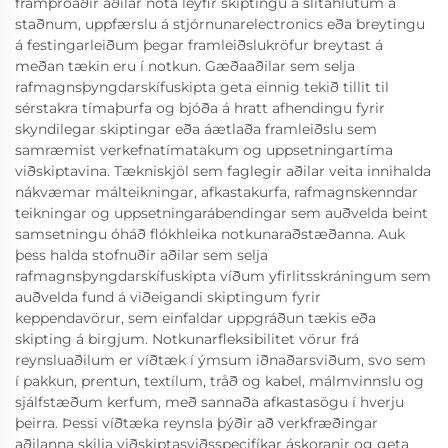
framþróaðir aðilar nota leyfir skiptingu á slitahlutum á
staðnum, uppfærslu á stjórnunarelectronics eða breytingu
á festingarleiðum þegar framleiðslukröfur breytast á
meðan tækin eru í notkun. Gæðaaðilar sem selja
rafmagnsþyngdarskífuskipta geta einnig tekið tillit til
sérstakra tímaþurfa og bjóða á hratt afhendingu fyrir
skyndilegar skiptingar eða áætlaða framleiðslu sem
samræmist verkefnatímatakum og uppsetningartíma
viðskiptavina. Tækniskjöl sem faglegir aðilar veita innihalda
nákvæmar málteikningar, afkastakurfa, rafmagnskenndar
teikningar og uppsetningarábendingar sem auðvelda beint
samsetningu óháð flókhleika notkunaraðstæðanna. Auk
þess halda stofnuðir aðilar sem selja
rafmagnsþyngdarskífuskipta víðum yfirlitsskráningum sem
auðvelda fund á viðeigandi skiptingum fyrir
keppendavörur, sem einfaldar uppgráðun tækis eða
skipting á birgjum. Notkunarfleksibilitet vörur frá
reynsluaðilum er víðtæk í ýmsum iðnaðarsviðum, svo sem
í pakkun, prentun, textílum, tråð og kabel, málmvinnslu og
sjálfstæðum kerfum, með sannaða afkastasögu í hverju
þeirra. Þessi víðtæka reynsla þýðir að verkfræðingar
aðilanna skilja viðskiptasviðsspecifíkar áskoranir og geta