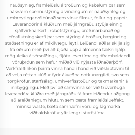
nauðsynleg, framleiðslu á tröðum og kabelum þar sem
nákvæm spennustýring á vindingum er nauðsynleg og
umbreytingarvélbúnað sem vinur filmur, folíur og pappír.
Leverandórir á klúðrum með járngráðu styðja einnig
sjálfvirknarkerfi, róbótstýringu, prófunarbúnað og
efnaflutningskerfi þar sem stýring á hröðun, hægind og
staðsetningu er af mikilvægu leyti. Leiðandi aðilar skilja sig
frá öðrum með því að bjóða upp á almenna tæknihjálp,
möguleika á sérsníðingu, fljóta levertíma og áframhaldandi
vöruþróun sem hefur miðað við nýjasta iðnaðarþörf.
Verkfræðilíkön þeirra vinna hand í hand við viðskiptavini til
að velja réttan klúður fyrir ákveðna notkunargildi, svo sem
torgkröfur, starfsálag, umhverfisstöður og takmarkanir á
innbyggingu. Með því að samvinna sér við trúverðuga
leverandóra klúðra með járngráðu fá framleiðendur aðgang
að áreiðanlegum hlutum sem bæta framleiðslueffekt,
minnka waste, bæta samhæfni vöru og lágmarka
viðhaldskröfur yfir lengri starfstíma.