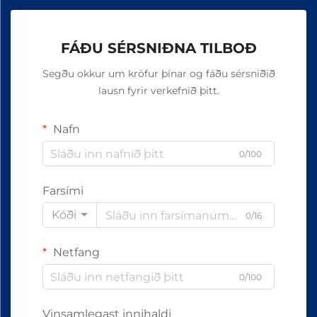
FÁÐU SÉRSNIÐNA TILBOÐ
Segðu okkur um kröfur þínar og fáðu sérsniðið
lausn fyrir verkefnið þitt.
Nafn
0/100
Farsími
Kóði
0/16
Netfang
0/100
Vinsamlegast innihaldi