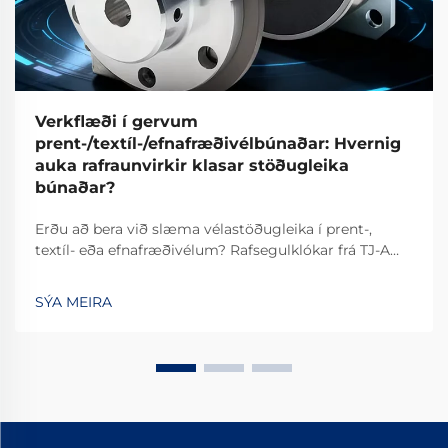
Verkflæði í gervum
prent-/textíl-/efnafræðivélbúnaðar: Hvernig
auka rafraunvirkir klasar stöðugleika
búnaðar?
Erðu að bera við slæma vélastöðugleika í prent-,
textíl- eða efnafræðivélum? Rafsegulklókar frá TJ-A
fjarlægja slíp, auka framleiðslu um 15–20% og tryggja
öruggleika án asbests. Kynntu þér hvernig vinsælustu
SÝA MEIRA
alþjóðlegu framleiðendur ná 99,8% áreiðanleika –
beiðnið um tilvikaskýrslu í dag.