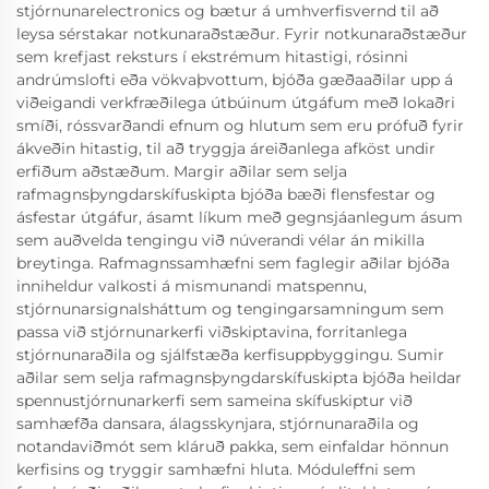
stjórnunarelectronics og bætur á umhverfisvernd til að
leysa sérstakar notkunaraðstæður. Fyrir notkunaraðstæður
sem krefjast reksturs í ekstrémum hitastigi, rósinni
andrúmslofti eða vökvaþvottum, bjóða gæðaaðilar upp á
viðeigandi verkfræðilega útbúinum útgáfum með lokaðri
smíði, róssvarðandi efnum og hlutum sem eru prófuð fyrir
ákveðin hitastig, til að tryggja áreiðanlega afköst undir
erfiðum aðstæðum. Margir aðilar sem selja
rafmagnsþyngdarskífuskipta bjóða bæði flensfestar og
ásfestar útgáfur, ásamt líkum með gegnsjáanlegum ásum
sem auðvelda tengingu við núverandi vélar án mikilla
breytinga. Rafmagnssamhæfni sem faglegir aðilar bjóða
inniheldur valkosti á mismunandi matspennu,
stjórnunarsignalsháttum og tengingarsamningum sem
passa við stjórnunarkerfi viðskiptavina, forritanlega
stjórnunaraðila og sjálfstæða kerfisuppbyggingu. Sumir
aðilar sem selja rafmagnsþyngdarskífuskipta bjóða heildar
spennustjórnunarkerfi sem sameina skífuskiptur við
samhæfða dansara, álagsskynjara, stjórnunaraðila og
notandaviðmót sem kláruð pakka, sem einfaldar hönnun
kerfisins og tryggir samhæfni hluta. Móduleffni sem