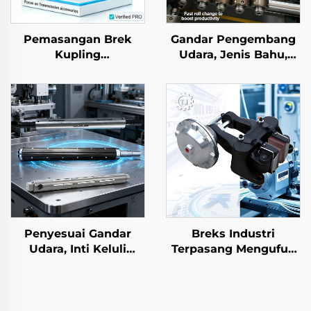
Pemasangan Brek
Gandar Pengembang
Kupling
Udara, Jenis Bahu,
Elektromagnetik Tianji
Keluli Bergigi, Terisi
24V Keluli OEM Boleh
Udara, Inti Galas yang
Disesuaikan untuk
Dapat Mengembang
Mesin Fotokopi
untuk Mesin
Penggulung Semula
Penyesuai Gandar
Breks Industri
Udara, Inti Keluli
Terpasang Mengufuk
Tegar, Fleksibel, Saiz 3
Jenis Cakera Udara
dan 6 Inci, Komponen
Pneumatik Inti Galas
Mesin Percetakan
Kilang Langsung