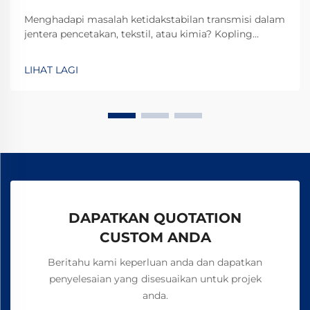
Menghadapi masalah ketidakstabilan transmisi dalam
jentera pencetakan, tekstil, atau kimia? Kopling
elektromagnetik TJ-A menghilangkan gelinciran,
meningkatkan keluaran sebanyak 15–20%, dan
LIHAT LAGI
memastikan keselamatan tanpa asbes. Ketahui
bagaimana pengilang terkemuka global mencapai
kebolehpercayaan 99.8%—minta borang spesifikasi
hari ini.
DAPATKAN QUOTATION
CUSTOM ANDA
Beritahu kami keperluan anda dan dapatkan
penyelesaian yang disesuaikan untuk projek
anda.