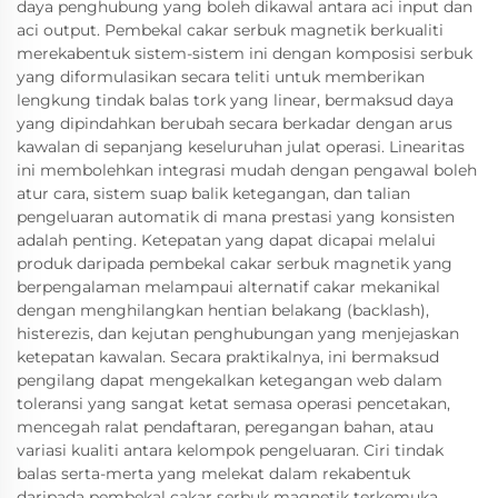
daya penghubung yang boleh dikawal antara aci input dan
aci output. Pembekal cakar serbuk magnetik berkualiti
merekabentuk sistem-sistem ini dengan komposisi serbuk
yang diformulasikan secara teliti untuk memberikan
lengkung tindak balas tork yang linear, bermaksud daya
yang dipindahkan berubah secara berkadar dengan arus
kawalan di sepanjang keseluruhan julat operasi. Linearitas
ini membolehkan integrasi mudah dengan pengawal boleh
atur cara, sistem suap balik ketegangan, dan talian
pengeluaran automatik di mana prestasi yang konsisten
adalah penting. Ketepatan yang dapat dicapai melalui
produk daripada pembekal cakar serbuk magnetik yang
berpengalaman melampaui alternatif cakar mekanikal
dengan menghilangkan hentian belakang (backlash),
histerezis, dan kejutan penghubungan yang menjejaskan
ketepatan kawalan. Secara praktikalnya, ini bermaksud
pengilang dapat mengekalkan ketegangan web dalam
toleransi yang sangat ketat semasa operasi pencetakan,
mencegah ralat pendaftaran, peregangan bahan, atau
variasi kualiti antara kelompok pengeluaran. Ciri tindak
balas serta-merta yang melekat dalam rekabentuk
daripada pembekal cakar serbuk magnetik terkemuka