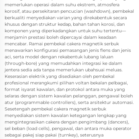
memerlukan operasi dalam suhu ekstrem, atmosfera
korosif, atau persekitaran pencucian (washdown), pembekal
berkualiti menyediakan varian yang direkabentuk secara
khusus dengan struktur kedap, bahan tahan korosi, dan
komponen yang diperkadangkan untuk suhu tertentu—
menjamin prestasi boleh dipercayai dalam keadaan
mencabar. Ramai pembekal cakera magnetik serbuk
menawarkan konfigurasi pemasangan jenis flens dan jenis
aci, serta model dengan rekabentuk lubang laluan
(through-bore) yang memudahkan integrasi ke dalam
jentera sedia ada tanpa memerlukan ubahsuai meluas.
Keserasian elektrik yang disediakan oleh pembekal
profesional merangkumi pilihan voltan bekalan pelbagai,
format isyarat kawalan, dan protokol antara muka yang
selaras dengan sistem kawalan pelanggan, pengawal boleh
atur (programmable controllers), serta arsitektur automasi.
Sesetengah pembekal cakera magnetik serbuk
menyediakan sistem kawalan ketegangan lengkap yang
mengintegrasikan cakera dengan pengimbang (dancers),
sel beban (load cells), pengawal, dan antara muka operator
sebagai pakej siap pakai (turnkey), seterusnya