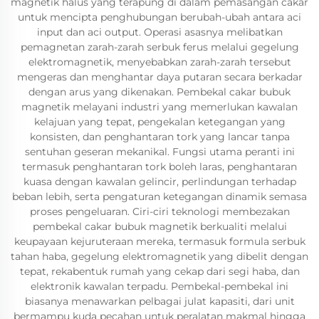
magnetik halus yang terapung di dalam pemasangan cakar
untuk mencipta penghubungan berubah-ubah antara aci
input dan aci output. Operasi asasnya melibatkan
pemagnetan zarah-zarah serbuk ferus melalui gegelung
elektromagnetik, menyebabkan zarah-zarah tersebut
mengeras dan menghantar daya putaran secara berkadar
dengan arus yang dikenakan. Pembekal cakar bubuk
magnetik melayani industri yang memerlukan kawalan
kelajuan yang tepat, pengekalan ketegangan yang
konsisten, dan penghantaran tork yang lancar tanpa
sentuhan geseran mekanikal. Fungsi utama peranti ini
termasuk penghantaran tork boleh laras, penghantaran
kuasa dengan kawalan gelincir, perlindungan terhadap
beban lebih, serta pengaturan ketegangan dinamik semasa
proses pengeluaran. Ciri-ciri teknologi membezakan
pembekal cakar bubuk magnetik berkualiti melalui
keupayaan kejuruteraan mereka, termasuk formula serbuk
tahan haba, gegelung elektromagnetik yang dibelit dengan
tepat, rekabentuk rumah yang cekap dari segi haba, dan
elektronik kawalan terpadu. Pembekal-pembekal ini
biasanya menawarkan pelbagai julat kapasiti, dari unit
bermampu kuda pecahan untuk peralatan makmal hingga