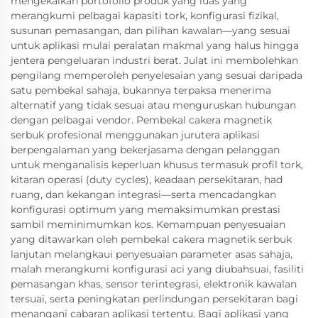
mengekalkan portofolio produk yang luas yang
merangkumi pelbagai kapasiti tork, konfigurasi fizikal,
susunan pemasangan, dan pilihan kawalan—yang sesuai
untuk aplikasi mulai peralatan makmal yang halus hingga
jentera pengeluaran industri berat. Julat ini membolehkan
pengilang memperoleh penyelesaian yang sesuai daripada
satu pembekal sahaja, bukannya terpaksa menerima
alternatif yang tidak sesuai atau menguruskan hubungan
dengan pelbagai vendor. Pembekal cakera magnetik
serbuk profesional menggunakan jurutera aplikasi
berpengalaman yang bekerjasama dengan pelanggan
untuk menganalisis keperluan khusus termasuk profil tork,
kitaran operasi (duty cycles), keadaan persekitaran, had
ruang, dan kekangan integrasi—serta mencadangkan
konfigurasi optimum yang memaksimumkan prestasi
sambil meminimumkan kos. Kemampuan penyesuaian
yang ditawarkan oleh pembekal cakera magnetik serbuk
lanjutan melangkaui penyesuaian parameter asas sahaja,
malah merangkumi konfigurasi aci yang diubahsuai, fasiliti
pemasangan khas, sensor terintegrasi, elektronik kawalan
tersuai, serta peningkatan perlindungan persekitaran bagi
menangani cabaran aplikasi tertentu. Bagi aplikasi yang