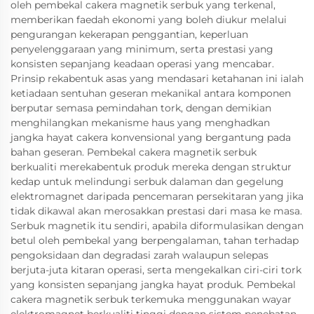
oleh pembekal cakera magnetik serbuk yang terkenal,
memberikan faedah ekonomi yang boleh diukur melalui
pengurangan kekerapan penggantian, keperluan
penyelenggaraan yang minimum, serta prestasi yang
konsisten sepanjang keadaan operasi yang mencabar.
Prinsip rekabentuk asas yang mendasari ketahanan ini ialah
ketiadaan sentuhan geseran mekanikal antara komponen
berputar semasa pemindahan tork, dengan demikian
menghilangkan mekanisme haus yang menghadkan
jangka hayat cakera konvensional yang bergantung pada
bahan geseran. Pembekal cakera magnetik serbuk
berkualiti merekabentuk produk mereka dengan struktur
kedap untuk melindungi serbuk dalaman dan gegelung
elektromagnet daripada pencemaran persekitaran yang jika
tidak dikawal akan merosakkan prestasi dari masa ke masa.
Serbuk magnetik itu sendiri, apabila diformulasikan dengan
betul oleh pembekal yang berpengalaman, tahan terhadap
pengoksidaan dan degradasi zarah walaupun selepas
berjuta-juta kitaran operasi, serta mengekalkan ciri-ciri tork
yang konsisten sepanjang jangka hayat produk. Pembekal
cakera magnetik serbuk terkemuka menggunakan wayar
elektromagnet berkualiti tinggi dengan sistem penebatan