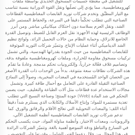
للتشغيل في مغنطة جسيمات المسحوق الحديدي بواسطة ملفات
كهرومغناطيسية، مما يؤدي إلى تصلّبها ونقل القوة الدورانية بنسبة تتناسب
مع التيار المطبَّق. وتخدم شركات توريد القابضات المغناطيسية القطاعات
الصناعية التي تتطلب تحكّماً دقيقاً في السرعة، والحفاظ المستمر على
الشد، ونقل العزم بسلاسة دون احتكاك ميكانيكي مباشر. ومن أبرز
الوظائف الرئيسية لهذه الأجهزة: نقل العزم القابل للضبط، وتوصيل القدرة
الخاضع للانزلاق، وحماية النظام من حالات التحميل الزائد، ولوائح تنظيم
الشد الديناميكي أثناء عمليات الإنتاج. وتتميّز شركات التوريد الموثوقة
للقابضات المغناطيسية من حيث الجودة بقدراتها الهندسية، والتي تشمل
تركيبات مسحوق مقاومة للحرارة، وملفات كهرومغناطيسية ملفوفة بدقة،
وتصاميم غلاف فعّالة حرارياً، وإلكترونيات تحكم مدمجة. وعادةً ما تقدّم
هذه الشركات نطاقات سعة متنوعة، بدءاً من الوحدات ذات القدرة الأصغر
من الحصان الواحد المُستخدمة في المعدات المخبرية، وصولاً إلى النماذج
الصناعية الثقيلة القادرة على التعامل مع أحمال طاقة كبيرة. وتشمل
مجالات الاستخدام عدة قطاعات مثل آلات الطباعة والتغليف، حيث يضمن
التحكم في شد المادة (Web) جودة المنتج؛ وصناعة النسيج التي تتطلب
تغذية مستمرة للمواد؛ وإنتاج الأسلاك والكابلات الذي يستلزم شداً دقيقاً
أثناء اللف؛ والمعدات التحويلية التي تعالج الأفلام والرقائق والورق. كما
تدعم شركات توريد القابضات المغناطيسية أنظمة التشغيل الآلي،
والروبوتات، ومعدات الاختبار، وأنظمة مناولة المواد، حيث يكتسب التحكم
في التسارع والتباطؤ ودقة التموضع أهمية بالغة. وتتميّز الشركات الرائدة
في هذا المجال من خلال دعمها الفني الشامل، وقدرتها على التخصيص،