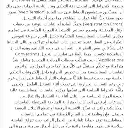
وصدمة الانخراط التي تُضعف دقة التحكم. ومن الناحية العملية، يعني ذلك
أن المصنِّعين يستطيعون الحفاظ على شد المادة (Web Tension) ضمن
حدود ضيقة جدًّا أثناء عمليات الطباعة، مما يمنع أخطاء التسجيل
(Registration Errors) وتمدُّد المادة أو التباينات النوعية بين دفعات
الإنتاج المختلفة. وتسمح خصائص الاستجابة الفورية المتأصلة في تصاميم
مورِّدي القابضات المغناطيسية المتقدِّمة بتعديل العزم بسرعة لتعويض
التغيُّرات في القطر عندما تنخفض لفات المادة أو تتراكم، وبالتالي الحفاظ
على شدٍّ ثابتٍ بغض النظر عن التغيرات في حجم اللفائف. وهذه القدرة
الديناميكية تكتسب أهميةً بالغةً في تطبيقات التحويل (Converting
Applications)، حيث تتطلَّب محطات المعالجة المتعددة مناطق شدٍّ
متزامنةً مع تحكُّم مستقلٍّ في كلٍّ منها. كما يدمج المورِّدون الرائدون
للقابضات المغناطيسية ميزات تعويض الحرارة داخل إلكترونيات التحكم
الخاصة بهم، بحيث تضبط تلقائيًّا مستويات التيار للحفاظ على إخراج عزمٍ
ثابتٍ رغم التغيرات الحرارية التي تحدث أثناء التشغيل الطويل. وتحمي
ملفَّة الانخراط السلسة التي تقدِّمها مورِّدو القابضات المغناطيسية عالية
الجودة المواد الحساسة من التلف أثناء بدء التشغيل والانتقال بين
السرعات، إذ تلغي الحركات الاهتزازية المفاجئة المرتبطة بالقابضات
الميكانيكية والتي قد تمزِّق الأغشية الرقيقة أو تقطع الأسلاك الدقيقة.
وبالمثل، فإن وظيفة تحديد العزم المُضمَّنة في تصاميم القابضات
المغناطيسية توفر حمايةً تلقائيةً من الحمل الزائد، حيث تنزلق القابضة
بسلاسة عند ظهور مقاومة زائدة بدلًا من نقل أحمال صدمية مدمرة إلى