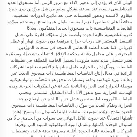
البيئي الذي قد يؤدي إلى تدهور الأداء مع مرور الزمن. أما مسحوق الحديد
المغناطيسي نفسه، عند صياغته بشكلٍ سليمٍ من قِبل مورِّدين ذوي خبرة،
فيقاوم الأكسدة وتدهور الجسيمات حتى بعد ملايين الدورات التشغيلية،
محافظًا على خصائص العزم المتسقة طوال عمر المنتج. ويستخدم مورِّدو
القابضات المغناطيسية ذات مسحوق الحديد المتقدِّمون أسلاكًا
كهرومغناطيسية عالية الجودة وأنظمة عزل متفوِّقة قادرةً على تحمل
التشغيل المستمر عند درجات حرارة مرتفعة دون حدوث انهيار أو عطل
كهربائي. كما تعتمد أنظمة المحامل المدمجة في منتجات المورِّدين
المحترفين على محامل دقيقة محكمة الإغلاق لا تتطلب تشحيمًا، ومصمَّمة
لعمر تشغيلي مديد تحت ظروف التحميل الخاصة المُطبَّقة في تطبيقات
القابضات. ويمثِّل إدارة الحرارة عامل متانةٍ بالغ الأهمية تعالجه الشركات
الرائدة في مجال إنتاج القابضات المغناطيسية ذات مسحوق الحديد عبر
زعانف تبريد مُهندَسة بدقة، ومسارات تدفق هواء مُحسَّنة، ومواد هيكلية
موصلة للحرارة تُبعِد الحرارة الناتجة بكفاءة عن المكونات الحرجة. وهذه
الهندسة الحرارية تمنع تدهور الأداء أثناء التشغيل المستمر، وتحمي
الملفات الكهرومغناطيسية من فشل عزلها الناجم عن ارتفاع درجة
الحرارة. ويقدِّم العديد من مورِّدي القابضات المغناطيسية ذات مسحوق
الحديد نماذج مزوَّدة بتجميعات ملفات قابلة للاستبدال، ما يسمح بإعادة
تأهيلها اقتصاديًّا عند حدوث التآكل النهائي بعد سنوات من الخدمة، بدلًا من
استبدال الوحدة بأكملها. وتشمل البنية الميكانيكية المتينة التي توفِّرها
الشركات المصنِّعة عالية الجودة: أغلفة مصنوعة بدقة عالية، وتشطيبات