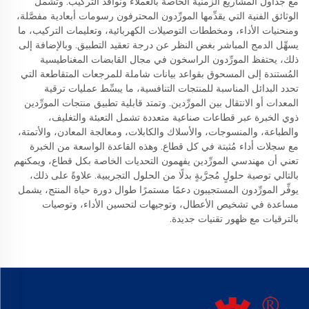
مع جداول المشاريع الزمنية الخاصة بالعملاء ونوافذ التركيب. وتشمل
الوثائق الفنية التي يقدِّمها المورِّدون المحترفون رسومات أبعادية مفصَّلة،
ومنحنيات الأداء، ومخططات التوصيلات الكهربائية، وتعليمات التركيب، ما
يسهِّل الدمج المباشر بغض النظر عن درجة تعقيد التطبيق. وبالإضافة إلى
ذلك، يحتفظ المورِّدون الراسخون في مجال القابضات المغناطيسية
المُستندة إلى المسحوق بقواعد بيانات شاملة للمرجعات المتقاطعة التي
تحدد البدائل المناسبة للمنتجات التنافسية، ما يبسِّط عمليات ترقية
المعدات أو الانتقال بين المورِّدين. وتمتد قابلية تطبيق منتجات المورِّدين
ذوي الخبرة عبر قطاعات صناعية متعددة تشمل التعبئة والتغليف،
والطباعة، والمنسوجات، والأسلاك والكابلات، ومعالجة المعادن، والأتمتة،
مع سجلات أداء مُثبتة في كل قطاع. وهذه القاعدة الواسعة من الخبرة
تعني أن مهندسي المورِّدين يفهمون التحديات الخاصة بكل قطاع، ويمكنهم
بالتالي توصية حلولٍ مُجرَّبةٍ بدلًا من الحلول التجريبية. علاوةً على ذلك،
يوفِّر المورِّدون المستجيبون دعمًا مستمرًا طوال دورة حياة المنتج، يشمل
مساعدة في تشخيص الأعطال، وتوجيهات لتحسين الأداء، وتوصيات
بالترقيات مع ظهور تقنيات جديدة.