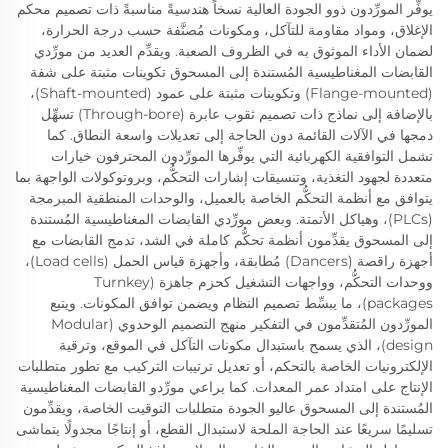
يوفِّر المورِّدون ذوو الجودة العالية نسخاً هندسيةً مناسبةً ذات تصميم محكم
الإغلاق، ومواد مقاومة للتآكل، ومكونات مُصنَّفة حسب درجة الحرارة،
لضمان الأداء الموثوق به في الظروف الصعبة. ويقدِّم العديد من مورِّدي
القابضات المغناطيسية المُستندة إلى المسحوق تكوينات مثبتة على شفة
(Flange-mounted) وتكوينات مثبتة على عمود (Shaft-mounted)،
بالإضافة إلى نماذج ذات تصميم ثقوب عابرة (Through-bore) تسهِّل
دمجها في الآلات القائمة دون الحاجة إلى تعديلات واسعة النطاق. كما
تشمل التوافقية الكهربائية التي يوفِّرها المورِّدون المحترفون خيارات
متعددة لجهود التغذية، وتنسيقات إشارات التحكُّم، وبروتوكولات الواجهة بما
يتوافق مع أنظمة التحكُّم الخاصة بالعميل، والوحدات المنطقية المبرمجة
(PLCs)، وهياكل الأتمتة. وبعض مورِّدي القابضات المغناطيسية المُستندة
إلى المسحوق يقدِّمون أنظمة تحكُّم كاملة في الشد، تدمج القابضات مع
أجهزة راقصة (Dancers) مُطابقة، وأجهزة قياس الحمل (Load cells)،
ووحدات التحكُّم، وواجهات التشغيل كحزم جاهزة (Turnkey
packages)، ما يبسِّط تصميم النظام ويضمن توافق المكونات. ويتبع
المورِّدون المُتقدِّمون في التفكير منهج التصميم الوحدوي (Modular
design)، الذي يسمح باستبدال مكونات التآكل في الموقع، وترقية
الإلكترونيات الخاصة بالتحكم، أو تعديل ترتيبات التركيب مع تطور متطلبات
الإنتاج على امتداد عمر المعدات. كما يراعي مورِّدو القابضات المغناطيسية
المُستندة إلى المسحوق عاليو الجودة متطلبات التوقيت الخاصة، ويقدِّمون
تسليمًا سريعًا عند الحاجة الملحة لاستبدال القطع، أو إنتاجًا مجدولًا يتماشى