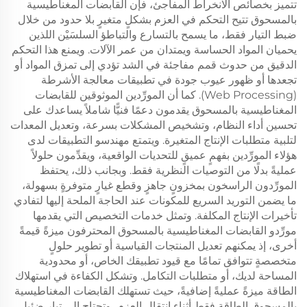
تتميز بخصائص الانخراط المفاجئ، فإن القابضات المغناطيسية
بالمسحوق تتيح التحكم في العزم بشكلٍ متغيرٍ بلا حدود من خلال
ضبط التيار فقط، ما يسمح بالتسارع والتباطؤ السلسَيْن اللذين
يحميان المواد الحساسة ويمتدان من عمر الآلات. ويمنع هذا التحكم
الدقيق من حدوث قمم مفاجئة في الشد تؤدي إلى تمزق المواد أو
تجعدها أو ظهور عيوب جودة في تطبيقات معالجة الأشرطة
(Web Processing). كما أن المورِّدين الموثوقين للقابضات
المغناطيسية بالمسحوق يقدمون دعمًا فنيًّا شاملاً يساعدك على
تحسين أداء النظام، وتشخيص المشكلات بسرعة، وتعديل المعدات
لتلبية متطلبات الإنتاج المتغيرة. ويتمتع مهندسو التطبيقات لدى
هؤلاء المورِّدين بفهمٍ عميقٍ للتحديات الواقعية، ويقدِّمون حلولاً
عمليةً بدلًا من التوصيات النظرية فقط. وبجانب ذلك، يحتفظ
المورِّدون الراسخون بمخزونٍ جاهزٍ وقطع غيارٍ متوفرةٍ بسهولة،
ما يضمن التوريد السريع للمكونات عند الحاجة الملحة إليها لتفادي
تأخيرات الإنتاج المكلفة. وتمثل خدمات التخصيص التي يقدمها
مورِّدو القابضات المغناطيسية بالمسحوق المحترفون ميزةً قيمةً
أخرى، إذ يمكنهم تعديل المنتجات القياسية أو تطوير حلولٍ
متخصصةٍ تتوافق تمامًا مع قيود تطبيقك الخاص، أو محدودية
المساحة لديك، أو متطلبات التكامل. وتشكل الكفاءة في استهلاك
الطاقة ميزةً عمليةً إضافيةً، حيث تستهلك القابضات المغناطيسية
بالمسحوق الطاقة فقط أثناء انتقال العزم، وتحتاج إلى تيارٍ ضئيلٍ