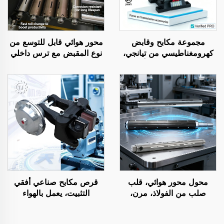
مجموعة مكابح وقابض
محور هوائي قابل للتوسع من
كهرومغناطيسي من تيانجي،
نوع المقبض مع ترس داخلي
24 فولت، فولاذية، أصلية
فولاذي، قلب محمل قابل
حسب الطلب لآلات التصوير
للنفخ لآلة اللف
الضوئي
محول محور هوائي، قلب
قرص مكابح صناعي أفقي
صلب من الفولاذ، مرن،
التثبيت، يعمل بالهواء
مقاس ٣ أو ٦ بوصة، قطع
المضغوط، مع محور تحمل
غيار لآلات الطباعة
داخلي، مباشرة من المصنع