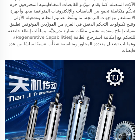
الآلات المتصلة. كما يقدم مورِّدو القابضات المغناطيسية المحترفون حزم
تحكُّم متكاملة تجمع بين القابضات والإلكترونيات المتوافقة معها وأجهزة
الاستشعار وواجهات البرمجة، ما يبسِّط تصميم النظام وتشغيله الأولي.
وتتيح تكنولوجيا التحكم الدقيق في العزم من المورِّدين الموثوقين تطبيق
تقنيات إنتاج متقدمة تشمل ملفَّات تسارع تدريجيَّة، وملفَّات إبطاء خاضعة
للتحكم مع إمكانية استرجاع الطاقة (Regenerative Capabilities)،
وعمليات تشغيل متعددة المحاور ومتناسقة تتطلَّب تنسيقًا سلسًا بين عدة
قابضات.