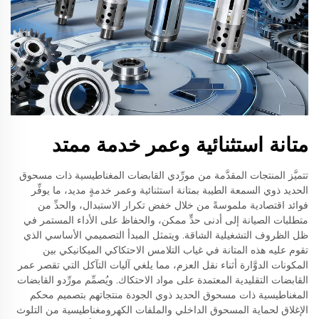
متانة استثنائية وعمر خدمة ممتد
تتميَّز المنتجات المقدَّمة من مورِّدي القابضات المغناطيسية ذات مسحوق
الحديد ذوي السمعة الطيبة بمتانة استثنائية وعمر خدمةٍ مديد، ما يوفِّر
فوائد اقتصادية ملموسةً من خلال خفض تكرار الاستبدال، والحدِّ من
متطلبات الصيانة إلى أدنى حدٍّ ممكن، والحفاظ على الأداء المستمر في
ظل الظروف التشغيلية الشاقة. ويتمثل المبدأ التصميمي الأساسي الذي
تقوم عليه هذه المتانة في غياب التلامس الاحتكاكي الميكانيكي بين
المكونات الدوَّارة أثناء نقل العزم، مما يلغي آليات التآكل التي تقصر عمر
القابضات التقليدية المعتمدة على مواد الاحتكاك. ويُصمِّم مورِّدو القابضات
المغناطيسية ذات مسحوق الحديد ذوي الجودة منتجاتهم بتصميم محكم
الإغلاق لحماية المسحوق الداخلي والملفات الكهرومغناطيسية من التلوث