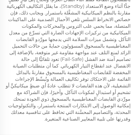
جدًّا أثناء وضع الاستعداد (Standby)، ما يقلل التكاليف الكهربائية
مقارنةً بالنظم الميكانيكية المشغَّلة باستمرار. وبجانب ذلك، فإن
خصائص الانخراط السلس تلغي الأحمال الصدمية على الماكينات
المتصلة، مما يحمي علب التروس والمحركات والمكونات
الميكانيكية من تركيزات الإجهادات الضارة التي تسرِّع من معدل
التآكل. وتشمل ميزات السلامة التي يدمجها مورِّدو القابضات
المغناطيسية بالمسحوق المسؤولون حمايةً من حالات التحميل
الزائد لمنع التلف عند مواجهة مقاومة غير متوقعة، بالإضافة إلى
تصاميم آمنة ضد الفشل (Fail-Safe) تعود تلقائيًّا إلى حالة
الانفصال عند انقطاع التيار الكهربائي. كما أن متطلبات الصيانة
المخفضة للقابضات المغناطيسية بالمسحوق مقارنةً بالبدائل
القائمة على الاحتكاك توفر تكاليف العمالة وتُبسِّط الإجراءات
التشغيلية، لأن هذه القابضات لا تتطلب عادةً أي ضبطٍ ميكانيكيٍّ أو
تشحيمٍ أو استبدالٍ لمكونات التآكل. وأخيرًا، فإن الشراكة مع
مورِّدي القابضات المغناطيسية بالمسحوق ذوي الجودة تمنحك
إمكانية الوصول إلى الابتكارات المنتجة باستمرار، والتكنولوجيات
المحدثة، والتصاميم المحسَّنة التي تحافظ على تنافسية معداتك
وقدرتها على تلبية المعايير الصناعية المتغيرة.