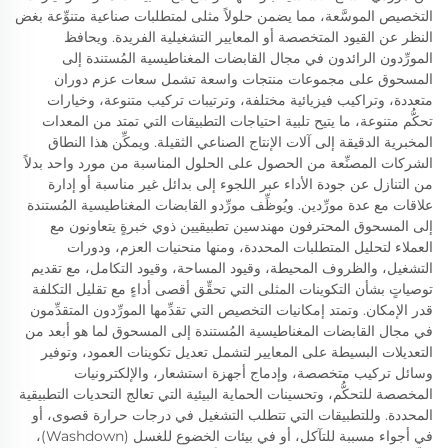
التخصيص الموسَّعة، مما يضمن حلولاً مثلى لمتطلبات صناعية متنوِّعة بغض
النظر عن القيود المتخصصة أو المعايير التشغيلية الفريدة. ويحافظ
المورِّدون الرائدون في مجال القابضات المغناطيسية المُستندة إلى
المسحوق على مجموعات منتجات واسعة تشمل سعات عزم دوران
متعددة، وتراكيب فيزيائية مختلفة، وترتيبات تركيب متنوعة، وخيارات
تحكُّم متنوعة، ما يتيح تلبية احتياجات التطبيقات التي تمتد من المعدات
المخبرية الدقيقة إلى آلات الإنتاج الصناعي الثقيلة. ويمكِّن هذا النطاق
الشركات المصنِّعة من الحصول على الحلول المناسبة من مورد واحد بدلاً
من التنازل عن جودة الأداء عبر اللجوء إلى بدائل غير مناسبة أو إدارة
علاقات مع عدة مورِّدين. ويُوظِّف مورِّدو القابضات المغناطيسية المُستندة
إلى المسحوق المحترفون مهندسين تطبيقيين ذوي خبرةٍ يتعاونون مع
العملاء لتحليل المتطلبات المحددة، ومنها منحنيات العزم، ودورات
التشغيل، والظروف المحيطة، وقيود المساحة، وقيود التكامل، مع تقديم
توصياتٍ بشأن التكوينات المثلى التي تحقِّق أقصى أداءٍ مع تقليل التكلفة
قدر الإمكان. وتمتد إمكانيات التخصيص التي تقدِّمها المورِّدون المتقدِّمون
في مجال القابضات المغناطيسية المُستندة إلى المسحوق لما هو أبعد من
التعديلات البسيطة على المعايير لتشمل تعديل تكوينات العمود، وتوفير
وسائل تركيب متخصصة، وإدماج أجهزة استشعار، والإلكترونيات
المخصصة للتحكُّم، وتحسينات الحماية البيئية التي تعالج التحديات التطبيقية
المحددة. وللتطبيقات التي تتطلب التشغيل في درجات حرارة قصوى، أو
في أجواء مسببة للتآكل، أو في بيئات الخضوع للغسل (Washdown)،