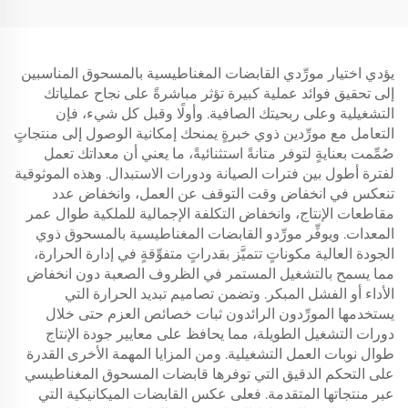
يؤدي اختيار مورِّدي القابضات المغناطيسية بالمسحوق المناسبين
إلى تحقيق فوائد عملية كبيرة تؤثر مباشرةً على نجاح عملياتك
التشغيلية وعلى ربحيتك الصافية. وأولًا وقبل كل شيء، فإن
التعامل مع مورِّدين ذوي خبرةٍ يمنحك إمكانية الوصول إلى منتجاتٍ
صُمِّمت بعنايةٍ لتوفر متانةً استثنائيةً، ما يعني أن معداتك تعمل
لفترة أطول بين فترات الصيانة ودورات الاستبدال. وهذه الموثوقية
تنعكس في انخفاض وقت التوقف عن العمل، وانخفاض عدد
مقاطعات الإنتاج، وانخفاض التكلفة الإجمالية للملكية طوال عمر
المعدات. ويوفِّر مورِّدو القابضات المغناطيسية بالمسحوق ذوي
الجودة العالية مكوناتٍ تتميَّز بقدراتٍ متفوِّقةٍ في إدارة الحرارة،
مما يسمح بالتشغيل المستمر في الظروف الصعبة دون انخفاض
الأداء أو الفشل المبكر. وتضمن تصاميم تبديد الحرارة التي
يستخدمها المورِّدون الرائدون ثبات خصائص العزم حتى خلال
دورات التشغيل الطويلة، مما يحافظ على معايير جودة الإنتاج
طوال نوبات العمل التشغيلية. ومن المزايا المهمة الأخرى القدرة
على التحكم الدقيق التي توفرها قابضات المسحوق المغناطيسي
عبر منتجاتها المتقدمة. فعلى عكس القابضات الميكانيكية التي