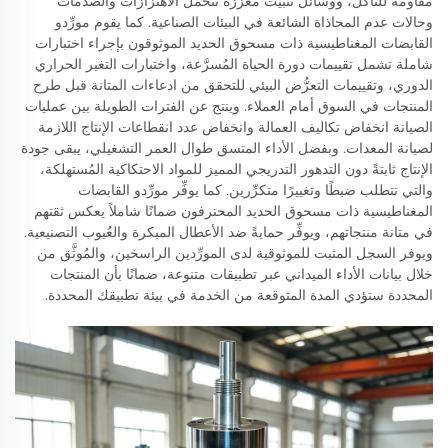
مقاومة للتآكل، ووسائل تثبيت معزَّزة تتحمل الاهتزازات والصدمات
وحالات عدم المحاذاة الشائعة في البيئات الصناعية. كما يقوم مورِّدو
القابضات المغناطيسية ذات مسحوق الحديد الموثوقون بإجراء اختبارات
شاملة تشمل تقييمات دورة الحياة المُسرَّعة، واختبارات التغير الحراري
الدوري، وتقييمات التعرُّض البيئي للتحقق من ادعاءات المتانة قبل طرح
المنتجات في السوق أمام العملاء. وينتج عن الفترات الطويلة بين عمليات
الصيانة انخفاض تكاليف العمالة وانخفاض عدد انقطاعات الإنتاج اللازمة
لصيانة المعدات. وبفضل الأداء المتسق طوال العمر التشغيلي، يبقى جودة
الإنتاج ثابتةً دون التدهور التدريجي المميز للمواد الاحتكاكية المُستهلكة،
والتي تتطلب ضبطًا وتغييرًا متكرِّرين. كما يوفِّر مورِّدو القابضات
المغناطيسية ذات مسحوق الحديد المحترفون ضمانًا شاملاً يعكس ثقتهم
في متانة منتجاتهم، ويوفِّر حمايةً ضد الأعطال المبكرة والعُيوب التصنيعية.
ويوفر السجل المثبت للموثوقية لدى المورِّدين الراسخين، والمُوثَّق من
خلال بيانات الأداء الميداني عبر تطبيقات متنوعة، ضمانًا بأن المنتجات
المحددة ستؤدي المدة المتوقعة من الخدمة في بيئة تطبيقك المحددة.