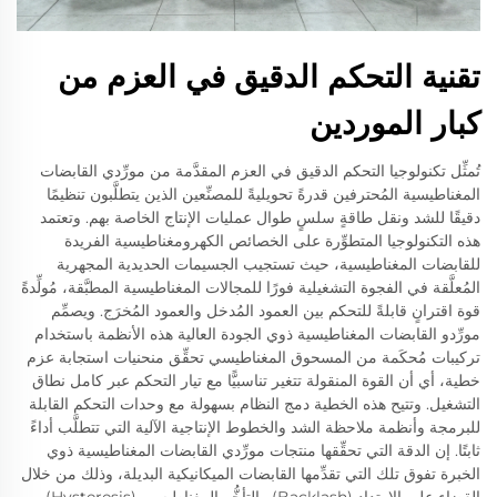
تقنية التحكم الدقيق في العزم من
كبار الموردين
تُمثِّل تكنولوجيا التحكم الدقيق في العزم المقدَّمة من مورِّدي القابضات
المغناطيسية المُحترفين قدرةً تحويليةً للمصنِّعين الذين يتطلَّبون تنظيمًا
دقيقًا للشد ونقل طاقةٍ سلسٍ طوال عمليات الإنتاج الخاصة بهم. وتعتمد
هذه التكنولوجيا المتطوِّرة على الخصائص الكهرومغناطيسية الفريدة
للقابضات المغناطيسية، حيث تستجيب الجسيمات الحديدية المجهرية
المُعلَّقة في الفجوة التشغيلية فورًا للمجالات المغناطيسية المطبَّقة، مُولِّدةً
قوة اقترانٍ قابلةً للتحكم بين العمود المُدخل والعمود المُخرَج. ويصمِّم
مورِّدو القابضات المغناطيسية ذوي الجودة العالية هذه الأنظمة باستخدام
تركيبات مُحكَمة من المسحوق المغناطيسي تحقِّق منحنيات استجابة عزم
خطية، أي أن القوة المنقولة تتغير تناسبيًّا مع تيار التحكم عبر كامل نطاق
التشغيل. وتتيح هذه الخطية دمج النظام بسهولة مع وحدات التحكم القابلة
للبرمجة وأنظمة ملاحظة الشد والخطوط الإنتاجية الآلية التي تتطلَّب أداءً
ثابتًا. إن الدقة التي تحقِّقها منتجات مورِّدي القابضات المغناطيسية ذوي
الخبرة تفوق تلك التي تقدِّمها القابضات الميكانيكية البديلة، وذلك من خلال
القضاء على الارتداد (Backlash) والتأخُّر المغناطيسي (Hysteresis)