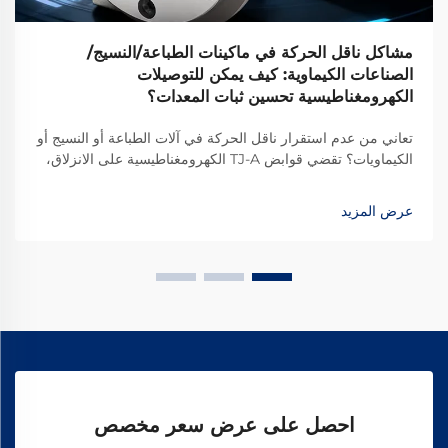
مشاكل ناقل الحركة في ماكينات الطباعة/النسيج/
الصناعات الكيماوية: كيف يمكن للتوصيلات
الكهرومغناطيسية تحسين ثبات المعدات؟
تعاني من عدم استقرار ناقل الحركة في آلات الطباعة أو النسيج أو
الكيماويات؟ تقضي قوابض TJ-A الكهرومغناطيسية على الانزلاق،
وترفع الإنتاج بنسبة 15–20٪، وتضمن سلامة خالية من الأسبستوس.
اكتشف كيف تحقق الشركات المصنعة الرائدة عالميًا موثوقية بنسبة
عرض المزيد
99.8٪ — طلب ورقة المواصفات اليوم.
احصل على عرض سعر مخصص