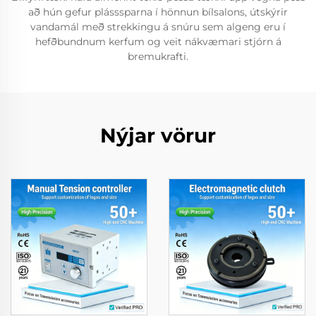
að hún gefur plásssparna í hönnun bílsalons, útskýrir
vandamál með strekkingu á snúru sem algeng eru í
hefðbundnum kerfum og veit nákvæmari stjórn á
bremukrafti.
Nýjar vörur