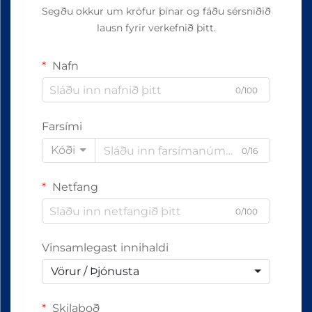
Segðu okkur um kröfur þínar og fáðu sérsniðið
lausn fyrir verkefnið þitt.
Nafn
0/100
Farsími
Kóði
0/16
Netfang
0/100
Vinsamlegast innihaldi
Vörur / Þjónusta
Skilaboð