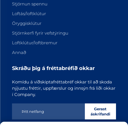
Stjórnun spennu
Loftás/loftklútur
Öryggisklútur
Stjórnkerfi fyrir vefstýringu
Loftklútur/loftbremur
Annað
Skráðu þig á fréttabréfið okkar
Komídu á viðskiptafréttabréf okkar til að skoda
nýjustu fréttir, uppfærslur og innsýn frá liði okkar
í Company.
Gerast
áskrifandi