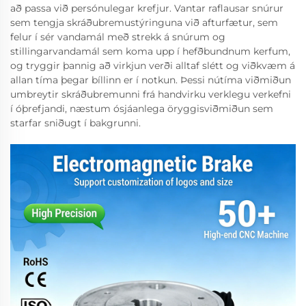
að passa við persónulegar krefjur. Vantar raflausar snúrur
sem tengja skráðubremustýringuna við afturfætur, sem
felur í sér vandamál með strekk á snúrum og
stillingarvandamál sem koma upp í hefðbundnum kerfum,
og tryggir þannig að virkjun verði alltaf slétt og viðkvæm á
allan tíma þegar bíllinn er í notkun. Þessi nútíma viðmiðun
umbreytir skráðubremunni frá handvirku verklegu verkefni
í óþrefjandi, næstum ósjáanlega öryggisviðmiðun sem
starfar sniðugt í bakgrunni.