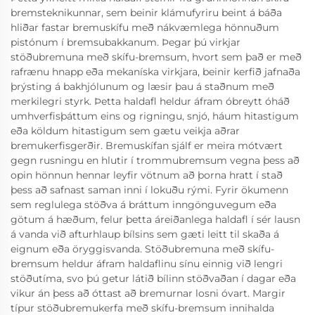
bremsteknikunnar, sem beinir klámufyriru beint á báða
hliðar fastar bremuskífu með nákvæmlega hönnuðum
pistónum í bremsubakkanum. Þegar þú virkjar
stöðubremuna með skífu-bremsum, hvort sem það er með
rafrænu hnapp eða mekaníska virkjara, beinir kerfið jafnaða
þrýsting á bakhjólunum og læsir þau á staðnum með
merkilegri styrk. Þetta haldafl heldur áfram óbreytt óháð
umhverfisþáttum eins og rigningu, snjó, háum hitastigum
eða köldum hitastigum sem gætu veikja aðrar
bremukerfisgerðir. Bremuskífan sjálf er meira mótvært
gegn rusningu en hlutir í trommubremsum vegna þess að
opin hönnun hennar leyfir vötnum að þorna hratt í stað
þess að safnast saman inni í lokuðu rými. Fyrir ökumenn
sem reglulega stöðva á bráttum inngönguvegum eða
götum á hæðum, felur þetta áreiðanlega haldafl í sér lausn
á vanda við afturhlaup bílsins sem gæti leitt til skaða á
eignum eða öryggisvanda. Stöðubremuna með skífu-
bremsum heldur áfram haldaflinu sínu einnig við lengri
stöðutíma, svo þú getur látið bílinn stöðvaðan í dagar eða
vikur án þess að óttast að bremurnar losni óvart. Margir
típur stöðubremukerfa með skífu-bremsum innihalda