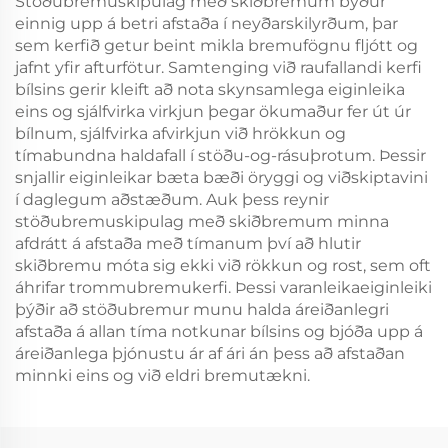
Stöðubremuskipulag með skiðbremum býður
einnig upp á betri afstaða í neyðarskilyrðum, þar
sem kerfið getur beint mikla bremufögnu fljótt og
jafnt yfir afturfötur. Samtenging við raufallandi kerfi
bílsins gerir kleift að nota skynsamlega eiginleika
eins og sjálfvirka virkjun þegar ökumaður fer út úr
bílnum, sjálfvirka afvirkjun við hrökkun og
tímabundna haldafall í stöðu-og-rásuþrotum. Þessir
snjallir eiginleikar bæta bæði öryggi og viðskiptavini
í daglegum aðstæðum. Auk þess reynir
stöðubremuskipulag með skiðbremum minna
afdrátt á afstaða með tímanum því að hlutir
skiðbremu móta sig ekki við rökkun og rost, sem oft
áhrifar trommubremukerfi. Þessi varanleikaeiginleiki
þýðir að stöðubremur munu halda áreiðanlegri
afstaða á allan tíma notkunar bílsins og bjóða upp á
áreiðanlega þjónustu ár af ári án þess að afstaðan
minnki eins og við eldri bremutækni.