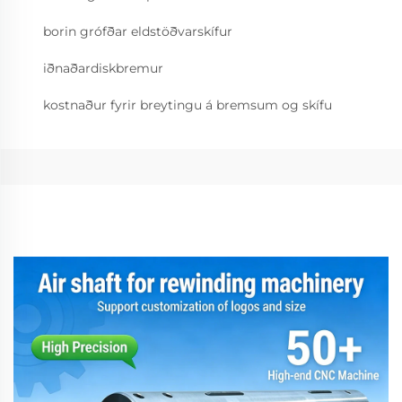
borin grófðar eldstöðvarskífur
iðnaðardiskbremur
kostnaður fyrir breytingu á bremsum og skífu