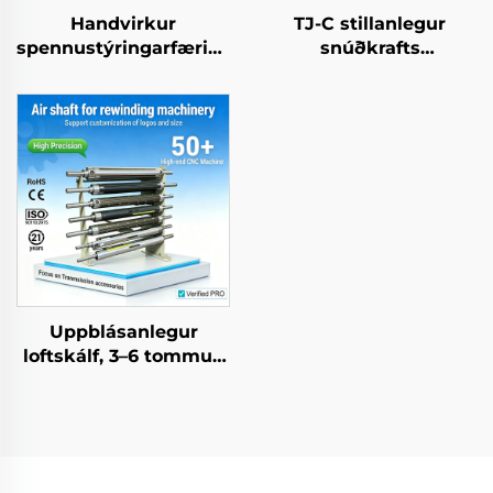
Handvirkur
TJ-C stillanlegur
spennustýringarfærihluti
snúðkrafts
með
rafmagnslásbremu- og
rafmagnsdeggjum
rafmagnslásþýðingarvél
fyrir hluta
24 V jafnstraum, 8 W
pappírmaelavélta
með átta fyrir textíl
vélar
Uppblásanlegur
loftskálf, 3–6 tommur,
úr stáli og
álmíníumlegeri
blöndu, CE-vottuður,
mikil eftirspurn