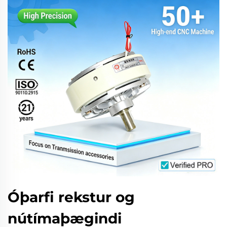
Óþarfi rekstur og
nútímaþægindi