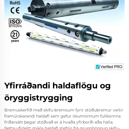
Yfirráðandi haldaflögu og
öryggistrygging
Bremuskerfið með skífu-bremsum fyrir stöðubremur veitir
framúrskarandi haldafl sem gefur ökumönnum fullkomna
friðarsátt þegar stöðvað er á hvaða yfirborði eða halla.
Þetta yfirleitt mikla haldafl stefnir frá grunnhönnun skífu-