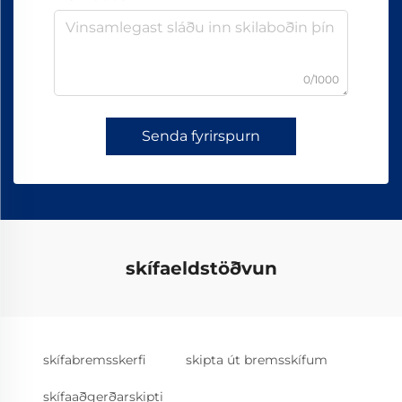
0/1000
Senda fyrirspurn
skífaeldstöðvun
skífabremsskerfi
skipta út bremsskífum
skífaaðgerðarskipti