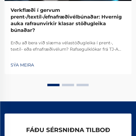
Verkflæði í gervum
prent-/textíl-/efnafræðivélbúnaðar: Hvernig
auka rafraunvirkir klasar stöðugleika
búnaðar?
Erðu að bera við slæma vélastöðugleika í prent-,
textíl- eða efnafræðivélum? Rafsegulklókar frá TJ-A
fjarlægja slíp, auka framleiðslu um 15–20% og tryggja
öruggleika án asbests. Kynntu þér hvernig vinsælustu
SÝA MEIRA
alþjóðlegu framleiðendur ná 99,8% áreiðanleika –
beiðnið um tilvikaskýrslu í dag.
FÁÐU SÉRSNIÐNA TILBOÐ