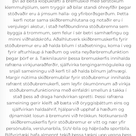
því að beita klópukrafti á bremuskið með sérstökum
klemmuhjólum, sem tryggir að bílar standi óhreyfðir þegar
stöðvaðir eru á ýmsum halla- og yfirborðsgerðum. Þetta
kerfi notar sama skiðbremuhlutana og notaðir eru í
venjulegri akstur, í stað hefðbundinna stöðubremna sem
byggja á trommum, sem felur í sér betri samhæfingu og
minni viðhaldskröfu. Aðalhlutverk skiðbremuskerfis fyrir
stöðubremur eru að halda bílum í staðsetningu, koma í veg
fyrir afturhlaup á hæðum og veita neyðarbremufunktion
þegar þörf er á. Tæknilausnir þessa bremuskerfis innihalda
rafræna virkjunaraðferðir, sjálfvirka tengingarmöguleika og
snjall sameiningu við kerfi til að halda bílnum jafnvægi.
Margir nútíma skiðbremubílar fyrir stöðubremur innihalda
rafrænt stöðubremukerfi, sem leyfir ökumönnum að virkja
stöðubremufunktionina með einfaldri smellun á takka í
stað þess að draga handvirkan spretti. Þessi rafræna
sameining gerir kleift að bæta við öryggisþáttum eins og
sjálfvirkan haldaáhrif, hjálparvið upphaf á hæðum og
dýnamískt losun á bremunni við hrökkun. Notkunarsvið
skiðbremuskerfis fyrir stöðubremur er vítt og nær yfir
persónubíla, verslunarbíla, SUV-bíla og háþróaða sportbíla.
Bílfyrirtæki hafa almennt tekið þessa tækni upp vegna þess