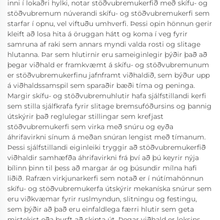
inni í lokaðri hylki, notar stöðvubremukerfið með skífu- og
stöðvubremum núverandi skífu- og stöðvubremukerfi sem
starfar í opnu, vel viftuðu umhverfi. Þessi opin hönnun gerir
kleift að losa hita á öruggan hátt og koma í veg fyrir
samruna af raki sem annars myndi valda rosti og slitage
hlutanna. Þar sem hlutirnir eru sameiginlegir þýðir það að
þegar viðhald er framkvæmt á skífu- og stöðvubremunum
er stöðvubremukerfinu jafnframt viðhaldið, sem býður upp
á viðhaldssamspil sem sparaðir bæði tíma og peninga.
Margir skífu- og stöðvubremuhlutir hafa sjálfstillandi kerfi
sem stilla sjálfkrafa fyrir slitage bremsufóðursins og þannig
útskýrir það reglulegar stillingar sem krefjast
stöðvubremukerfi sem virka með snúru og eyða
áhrifavirkni sínum á meðan snúran lengist með tímanum.
Þessi sjálfstillandi eiginleiki tryggir að stöðvubremukerfið
viðhaldir samhæfða áhrifavirkni frá því að þú keyrir nýja
bílinn þinn til þess að margar ár og þúsundir mílna hafi
liðið. Rafræn virkjunarkerfi sem notað er í nútímahönnun
skífu- og stöðvubremukerfa útskýrir mekaníska snúrur sem
eru viðkvæmar fyrir ruslmyndun, slitningu og festingu,
sem þýðir að það eru einfaldlega færri hlutir sem geta
mistekist eða þurft að skipta út. Þegar viðhald er loksins