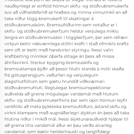
nauðsynlegt er einföld hönnun skífu- og stöðvubremukerfa
svo að viðhaldsferlið sé hraðara og minna vinnumikil en að
taka niður tógg-bremukerfi til skiptingar á
stöðvubremuskóm. Bremsufóðurinn sem notaður er í
skífu- og stöðvubremukerfjum heldur venjulega miklu
lengra en stöðvubremuskór í tóggkerfjum, þar sem rafræn
virkjun beitir nákvæmlega stilltri krafti í stað ofmikils krafts
sem oft er beitt með handvirkri stýringu. Þessi valin
kraftbeiting minnkar óþarfa slitage án þess að missa
áhrifavirkni. Sterkur bygging bremsuskífa og
bremsuklampa þýðir að þessir hlutir standa á móti skaða
frá götusprengjum, veðurfari og venjulegum
álagshlutföllum sem gætu hrundið viðkvæmari
stöðvubremuhluti. Reglulegar bremsuinspektionar
auðvelda að greina mögulegar vandamál með hlutum
skífu- og stöðvubremukerfisins þar sem opin hönnun leyfir
verkfólki að meta þykkleika bremsufóðurs, ástand skífu og
virkni klampans með augnáðarlegri ályktun án þess að taka
hlutina niður í mikið mál. Þessi ályktunarauðveldi hjálpar til
að greina litla vandamál áður en þau verða alvarleg
vandamál, sem bætir heildartrausti og langlífdægi