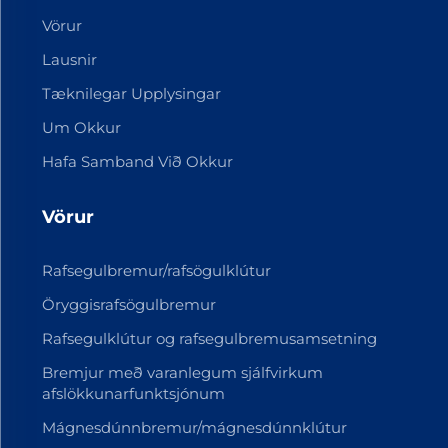
Vörur
Lausnir
Tæknilegar Upplysingar
Um Okkur
Hafa Samband Við Okkur
Vörur
Rafsegulbremur/rafsögulklútur
Öryggisrafsögulbremur
Rafsegulklútur og rafsegulbremusamsetning
Bremjur með varanlegum sjálfvirkum
afslökkunarfunktsjónum
Mágnesdúnnbremur/mágnesdúnnklútur