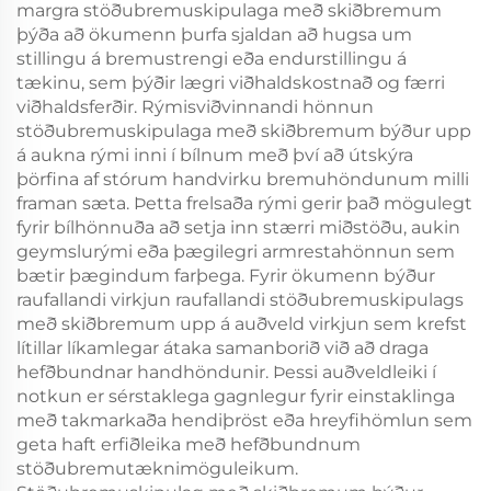
margra stöðubremuskipulaga með skiðbremum
þýða að ökumenn þurfa sjaldan að hugsa um
stillingu á bremustrengi eða endurstillingu á
tækinu, sem þýðir lægri viðhaldskostnað og færri
viðhaldsferðir. Rýmisviðvinnandi hönnun
stöðubremuskipulaga með skiðbremum býður upp
á aukna rými inni í bílnum með því að útskýra
þörfina af stórum handvirku bremuhöndunum milli
framan sæta. Þetta frelsaða rými gerir það mögulegt
fyrir bílhönnuða að setja inn stærri miðstöðu, aukin
geymslurými eða þægilegri armrestahönnun sem
bætir þægindum farþega. Fyrir ökumenn býður
raufallandi virkjun raufallandi stöðubremuskipulags
með skiðbremum upp á auðveld virkjun sem krefst
lítillar líkamlegar átaka samanborið við að draga
hefðbundnar handhöndunir. Þessi auðveldleiki í
notkun er sérstaklega gagnlegur fyrir einstaklinga
með takmarkaða hendiþröst eða hreyfihömlun sem
geta haft erfiðleika með hefðbundnum
stöðubremutæknimöguleikum.