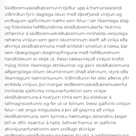
Skiðbremuskráðubremurin býður upp á framúrskarandi
viðmiðun fyrir daglega ökun með óþrefjandi virkjun og
sniðugum sjálfvirkum hæfni sem felur í sér líkamlega álag
og flóknleika hefðbundinna skráðubremukerfa. Nútíma
útfærslur á skiðbremuskráðubremum innihalda venjulega
rafræna virkjun sem gerir ökumönnum kleift að virkja eða
afvirkja skráðubremuna með einfaldri smellun á takka, þar
sem óþægilegan draghreyfinguna með hefðbundnum
handtökkum er skipt út. Þessi takkavirkjuð virkjun krefst
mjög lítillar líkamlegs áttökunnar og gerir skráðubremuna
aðgengilega öllum ökumönnum óháð aldrinum, styrk eða
líkamlegum takmörkunum. Viðmiðunin fer ekki aðeins yfir
einfalda virkjun, því margar skiðbremuskráðubremukerfur
innihalda sjálfvirka virkjunarfunktion sem virkjar
skráðubremuna á hverjum tíma sem þú slökkvar á
rafmagnsveitunni og fer út úr bílnum. Þessi sjálfvirk virkjun
felur í sér enga möguleika á því að gleyma að virkja
skráðubremuna, sem kynnstu hættulegu ástandinu þegar
bíll er eftir ósærtur á halla. Jafnvel fremur er sjálfvirk
afvirkjunarfunktionin sem sniðugt afvirkjar
skiðbremuskráðubremuna þegar þú ýtir á gásfótspennuna