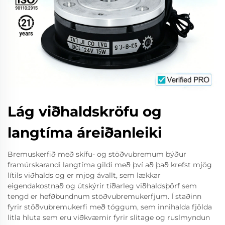
Lág viðhaldskröfu og
langtíma áreiðanleiki
Bremuskerfið með skífu- og stöðvubremum býður
framúrskarandi langtíma gildi með því að það krefst mjög
lítils viðhalds og er mjög ávallt, sem lækkar
eigendakostnað og útskýrir tíðarleg viðhaldsþörf sem
tengd er hefðbundnum stöðvubremukerfjum. Í staðinn
fyrir stöðvubremukerfi með tóggum, sem innihalda fjölda
litla hluta sem eru viðkvæmir fyrir slitage og ruslmyndun