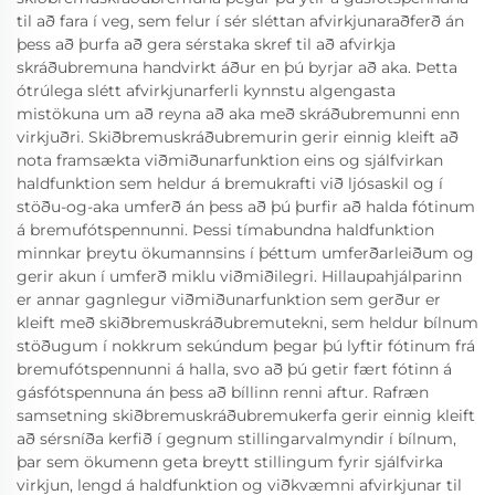
til að fara í veg, sem felur í sér sléttan afvirkjunaraðferð án
þess að þurfa að gera sérstaka skref til að afvirkja
skráðubremuna handvirkt áður en þú byrjar að aka. Þetta
ótrúlega slétt afvirkjunarferli kynnstu algengasta
mistökuna um að reyna að aka með skráðubremunni enn
virkjuðri. Skiðbremuskráðubremurin gerir einnig kleift að
nota framsækta viðmiðunarfunktion eins og sjálfvirkan
haldfunktion sem heldur á bremukrafti við ljósaskil og í
stöðu-og-aka umferð án þess að þú þurfir að halda fótinum
á bremufótspennunni. Þessi tímabundna haldfunktion
minnkar þreytu ökumannsins í þéttum umferðarleiðum og
gerir akun í umferð miklu viðmiðilegri. Hillaupahjálparinn
er annar gagnlegur viðmiðunarfunktion sem gerður er
kleift með skiðbremuskráðubremutekni, sem heldur bílnum
stöðugum í nokkrum sekúndum þegar þú lyftir fótinum frá
bremufótspennunni á halla, svo að þú getir fært fótinn á
gásfótspennuna án þess að bíllinn renni aftur. Rafræn
samsetning skiðbremuskráðubremukerfa gerir einnig kleift
að sérsníða kerfið í gegnum stillingarvalmyndir í bílnum,
þar sem ökumenn geta breytt stillingum fyrir sjálfvirka
virkjun, lengd á haldfunktion og viðkvæmni afvirkjunar til