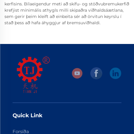
kerfisins. Bílaeigendur meti að skífu- og stöðvubremukerfið
krefjist mínimális athygls milli skipaðra viðhaldsáætlana,
sem gerir þeim kleift að einbeita sér að örvitun keyrslu í
stað þess að hafa áhyggjur af bremsuviðhaldi.
Quick Link
Forsíða