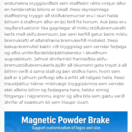
endurtekna öryggisviðbót sem staðfestir rétta virkjun áður
en heildarrafrás bílsins er lokað. Þessi skynsamlega
staðfesting tryggir að stöðubremurnar eru í raun halda
bílnum á staðnum áður en þú ferð frá honum. Auk þess eru
neyðarsituationir líka gagnlegar af miklu stöðubremukrafti
kerfa með skífu-bremsum, þar sem kerfið getur beint miklu
bremukrafti ef aðalrafræna bremukerfið mistekst. Þessi
bakup-bremufall bætir við öryggislag sem verndar farþega
og aðra umferðardeildarþátttakendur í ákveðnum
augnablikum. Jafnvel áhrifamikil framleiðsla skífu-
bremustöðubremukerfa þýðir að ökumenn geta treyst á að
bíllinn verði á sama stað og þeir stöðva hann, hvort sem
það er á jafnum jarðvegi eða á erfitt að nálgast halla. Þessi
traustþáttur táknar mikilvægt öryggisávinna sem verndar
ekki aðeins bílinn og farþegana hans, heldur einnig
fótganga í nágrenninu, eignir og aðra bíla sem gætu verið
áhrifar af ósæktum bíl sem hlaupir óvart.