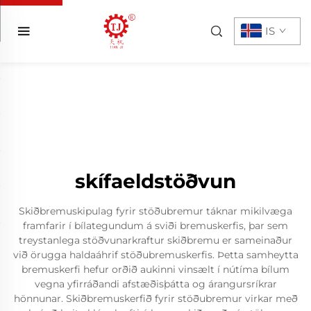
IS
skífaeldstöðvun
Skiðbremuskipulag fyrir stöðubremur táknar mikilvæga
framfarir í bílategundum á sviði bremuskerfis, þar sem
treystanlega stöðvunarkraftur skiðbremu er sameinaður
við örugga haldaáhrif stöðubremuskerfis. Þetta samheytta
bremuskerfi hefur orðið aukinni vinsælt í nútíma bílum
vegna yfirráðandi afstæðisþátta og árangursríkrar
hönnunar. Skiðbremuskerfið fyrir stöðubremur virkar með