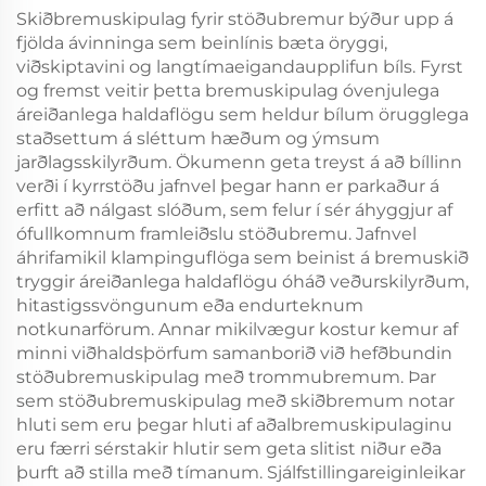
Skiðbremuskipulag fyrir stöðubremur býður upp á
fjölda ávinninga sem beinlínis bæta öryggi,
viðskiptavini og langtímaeigandaupplifun bíls. Fyrst
og fremst veitir þetta bremuskipulag óvenjulega
áreiðanlega haldaflögu sem heldur bílum örugglega
staðsettum á sléttum hæðum og ýmsum
jarðlagsskilyrðum. Ökumenn geta treyst á að bíllinn
verði í kyrrstöðu jafnvel þegar hann er parkaður á
erfitt að nálgast slóðum, sem felur í sér áhyggjur af
ófullkomnum framleiðslu stöðubremu. Jafnvel
áhrifamikil klampinguflöga sem beinist á bremuskið
tryggir áreiðanlega haldaflögu óháð veðurskilyrðum,
hitastigssvöngunum eða endurteknum
notkunarförum. Annar mikilvægur kostur kemur af
minni viðhaldsþörfum samanborið við hefðbundin
stöðubremuskipulag með trommubremum. Þar
sem stöðubremuskipulag með skiðbremum notar
hluti sem eru þegar hluti af aðalbremuskipulaginu
eru færri sérstakir hlutir sem geta slitist niður eða
þurft að stilla með tímanum. Sjálfstillingareiginleikar