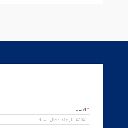
خالية من الأسبستوس. اكتشف كيف تحقق
الشركات المصنعة الرائدة عالميًا موثوقية
بنسبة 99.8٪ — طلب ورقة المواصفات اليوم.
الاسم
0/100