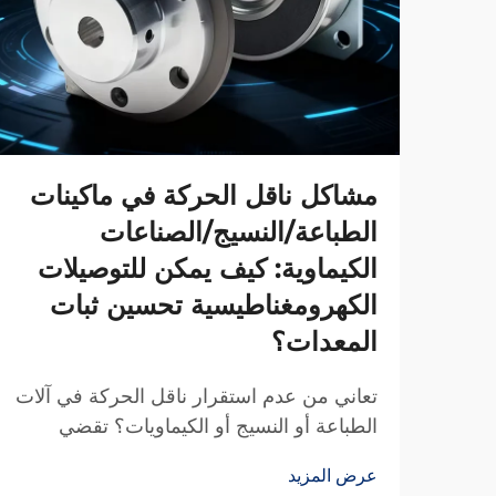
مشاكل ناقل الحركة في ماكينات
الطباعة/النسيج/الصناعات
الكيماوية: كيف يمكن للتوصيلات
الكهرومغناطيسية تحسين ثبات
المعدات؟
تعاني من عدم استقرار ناقل الحركة في آلات
الطباعة أو النسيج أو الكيماويات؟ تقضي
قوابض TJ-A الكهرومغناطيسية على الانزلاق،
عرض المزيد
وترفع الإنتاج بنسبة 15–20٪، وتضمن سلامة