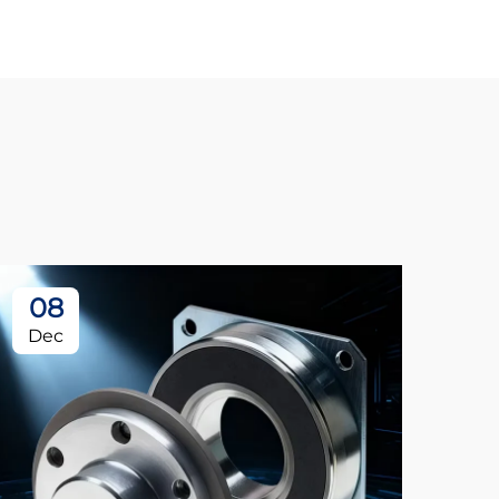
08
Dec