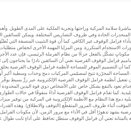
وقدرة 8 واط، ومزود
لاستخدامه في آلات
النسيج
شرةً سلامة المركبة وراحتها وتجربة الملكية على المدى الطويل. وأهم ه
 المنحدرات الحادة وفي ظروف التضاريس المختلفة. ويمكن للسائقين ا
داء فرامل الوقوف غير الكافي. كما أن قوة التثبيت المتسقة التي تُطبَّ
رات الاستخدام المتكررة. ومن المزايا المهمة الأخرى انخفاض متطلبات ا
كوناتٍ تشكّل بالفعل جزءًا من نظام الفرملة الرئيسي، فإن عدد الأجز
اميم فرامل الوقوف القرصية تعني أن السائقين نادرًا ما يحتاجون إلى ال
 كما أن التصميم الموفر للمساحة لأنظمة فرامل الوقوف القرصية يخلق
ه المساحة المحرّرة تتيح لمصمّمي المركبات دمج وحدات وسطية أكبر أو
ن تفعيل أنظمة فرامل الوقوف القرصية الإلكترونية عبر زرٍّ بسيط يوفّر ت
ستخدام تعود بالنفع بشكل خاص على الأشخاص ذوي قوة اليدين المحدودة أ
دية. كما تقدّم فرامل الوقوف القرصية أداءً متفوقًا في حالات الطوار
لية دمج هذا النظام مع الأنظمة الإلكترونية في المركبة من توفير ميزا
ء المؤقت أثناء ظروف المرور المتقطّع (التوقف والانطلاق). وهذه القدرا
رصية يشهد تدهورًا أقل في الأداء مع مرور الزمن، لأن مكونات الفرامل 
ة بالمتانة تعني أن فرامل الوقوف ستظل تحافظ على أداءٍ ثابت طوال عمر