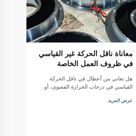
معاناة ناقل الحركة غير القياسي
في ظروف العمل الخاصة
هل تعاني من أعطال في ناقل الحركة
القياسي في درجات الحرارة القصوى، أو
الغبار، أو المساحات الضيقة؟ توفر لك تيانجي
عرض المزيد
بفضل 20 عامًا من البحث والتطوير حلول
موثوقة مخصصة للتوصيلات والأقراص —
مصممة وفقًا للمواصفات الدقيقة لمعداتك.
احصل على استشارة تقنية مجانية اليوم.