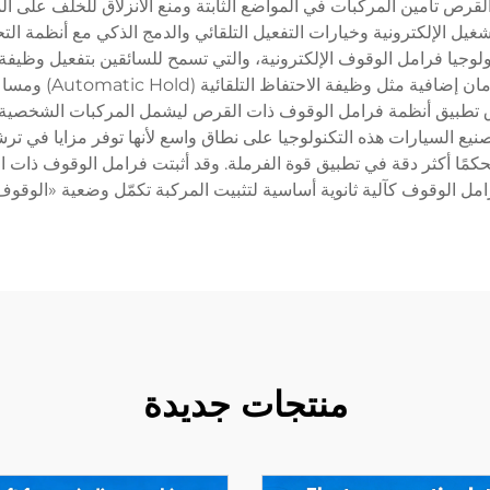
قرص تأمين المركبات في المواضع الثابتة ومنع الانزلاق للخلف على ال
شغيل الإلكترونية وخيارات التفعيل التلقائي والدمج الذكي مع أنظمة ال
ولوجيا فرامل الوقوف الإلكترونية، والتي تسمح للسائقين بتفعيل وظيف
نيع السيارات هذه التكنولوجيا على نطاق واسع لأنها توفر مزايا في ت
ح تحكمًا أكثر دقة في تطبيق قوة الفرملة. وقد أثبتت فرامل الوقوف ذا
وقوف كآلية ثانوية أساسية لتثبيت المركبة تكمّل وضعية «الوقوف» (Park) في ناقل الح
منتجات جديدة