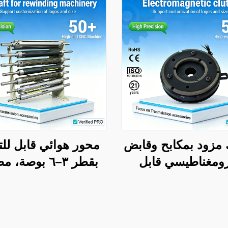
مزود بمكابح وقابض
محور هوائي قابل لل
ومغناطيسي قابل
بقطر ٣–٦ بوصة،
يل عزم الدوران من
من الفولاذ وسبائ
طراز TJ-C، جهد تشغيل
2 فولت تيار مستمر،
من أكثر المنتجات رو