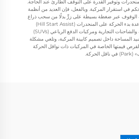
منحدرات وتوفير القدرة على التوقف الطارئ عند الحاجة.
تحكم في استقرار المركبة. وبالفعل، فإن العديد من أنظمة
ة الوقوف عبر ضغطة بسيطة على زرٍّ بدلًا من سحب ذراع
يدوي. ويُمكّن هذا الدمج الإلكتروني من توفير ميزات أمان إضافية مثل وظيفة الاحتفاظ التلقائية (Automatic Hold) ومساعدة بدء الحركة على المنحدرات (Hill Start Assist)
والإطلاق الديناميكي للفرامل أثناء التسارع. ويمتد نطاق تطبيق أنظمة فرامل الوقوف ذات القرص ليشمل المركبات الشخصية والشاحنات التجارية ومركبات الدفع الرباعي (SUVs)
رشيد المساحة داخل تصميم كابينة المركبة، وتلغي مشكلة
ت القرص قيمتها الخاصة في المركبات ذات نواقل الحركة
ركة.