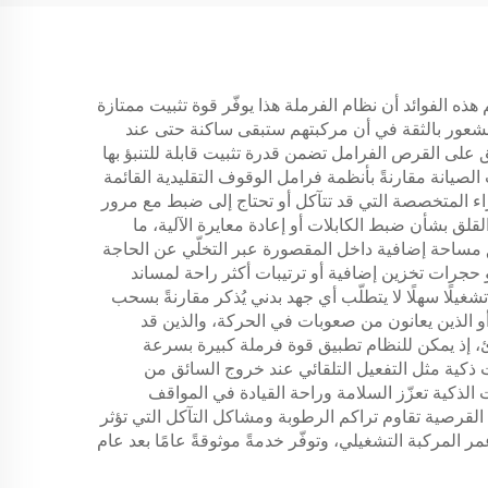
ذه الفوائد أن نظام الفرملة هذا يوفّر قوة تثبيت ممتازة
لشعور بالثقة في أن مركبتهم ستبقى ساكنة حتى عند
ق على القرص الفرامل تضمن قدرة تثبيت قابلة للتنبؤ بها
لصيانة مقارنةً بأنظمة فرامل الوقوف التقليدية القائمة
اء المتخصصة التي قد تتآكل أو تحتاج إلى ضبط مع مرور
قلق بشأن ضبط الكابلات أو إعادة معايرة الآلية، ما
 مساحة إضافية داخل المقصورة عبر التخلّي عن الحاجة
 حجرات تخزين إضافية أو ترتيبات أكثر راحة لمساند
شغيلًا سهلًا لا يتطلّب أي جهد بدني يُذكر مقارنةً بسحب
و الذين يعانون من صعوبات في الحركة، والذين قد
ئ، إذ يمكن للنظام تطبيق قوة فرملة كبيرة بسرعة
ت ذكية مثل التفعيل التلقائي عند خروج السائق من
ت الذكية تعزّز السلامة وراحة القيادة في المواقف
القرصية تقاوم تراكم الرطوبة ومشاكل التآكل التي تؤثر
 المركبة التشغيلي، وتوفّر خدمةً موثوقةً عامًا بعد عام