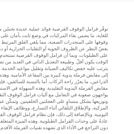
بمحمل 
توفّر فرامل الوقوف القرصية فوائد عملية عديدة تحسّن مبا
للغاية، ما يضمن بقاء المركبات في وضع ثابت بأمان على
وقوفها على المنحدرات الصعبة، مما يلغي القلق المرتبط بأ
بغضّ النظر عن الظروف الجوية أو التقلبات الحرارية أو دو
على الطبلونات. وبما أن فرامل الوقوف القرصية تستخدم م
الوقت يكون أقلّ. وطبيعة التعديل الذاتي في العديد من تص
يترتب عليه خفض تكاليف الصيانة وتقليل مواعيد الخدمة.
إلى مقابض فرملة يدوية كبيرة بين المقاعد الأمامية. وهذ
الذراعين، ما يعزّز راحة الركاب. أما بالنسبة للسائقين، فإ
مقابض الفرملة اليدوية التقليدية. وهذه السهولة في الا
يواجهون صعوبة في التعامل مع آليات فرامل الوقوف التقلي
وتوزيعها بشكل متساوٍ على العجلتين الخلفيتين. وتمكّن عم
المركبة، والإطلاق التلقائي أثناء التسارع، ووظائف الإبقا
اليومية. وبالإضافة إلى ذلك، فإن نظام فرامل الوقوف الق
عادةً على وحدات الفرامل الطبلونية. وهذه الميزة المتعلق
دون التراجع في الأداء الذي تشهده تقنيات الفرملة الأقدم.