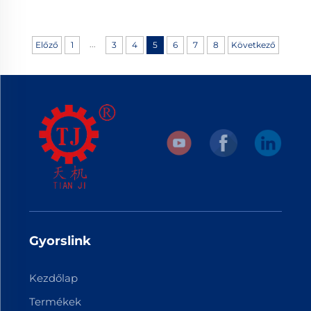
...
Előző
1
3
4
5
6
7
8
Következő
Gyorslink
Kezdőlap
Termékek