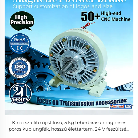
Kínai szállító új stílusú, 5 kg teherbírású mágneses
poros kuplungfék, hosszú élettartam, 24 V feszültség
papírzacskó-készítő gépek alkatrészeihez