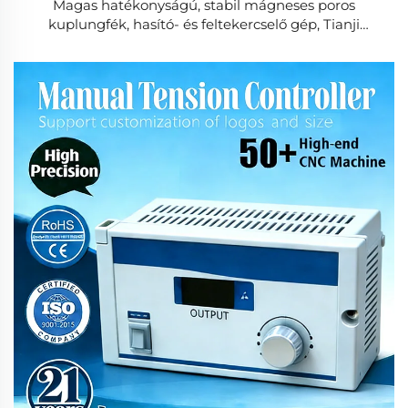
Magas hatékonyságú, stabil mágneses poros
kuplungfék, hasító- és feltekercselő gép, Tianji
márkájú, 24 V