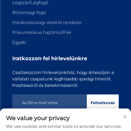
Légszár/Légfogó
Biztonsági fogó
Hordozószalag-vezérlő rendszer
Pneumatikus hajtómű/Fék
Egyéb
Iratkozzon fel hírlevelünkre
Csatlakozzon hírlevelünkhöz, hogy értesüljön a
vállalati csapatunk legfrissebb iparági híreiről,
frissítéseiről és betekintéseiről.
Feliratkozás
We value your privacy
Copyright © 2025 Dongguan Tianji Transmission Technology
We use cookies and similar tools to provide our services.