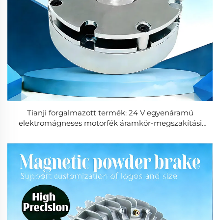
Tianji forgalmazott termék: 24 V egyenáramú
elektromágneses motorfék áramkör-megszakítási
funkcióval, ipari felhasználásra, nagy nyomaték, 1,5 év
garancia, 3 kg, új termék