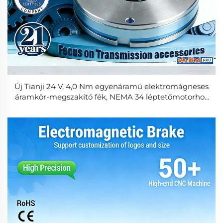
Új Tianji 24 V, 4,0 Nm egyenáramú elektromágneses
áramkör-megszakító fék, NEMA 34 léptetőmotorhoz
kompatibilis, ipari szervomotorokhoz, 3000
fordulat/perc