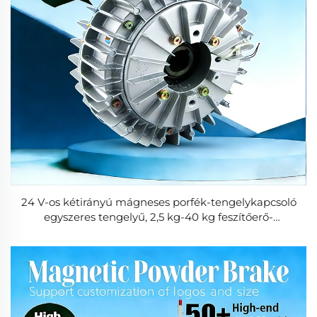
24 V-os kétirányú mágneses porfék-tengelykapcsoló
egyszeres tengelyű, 2,5 kg-40 kg feszítőerő-
szabályozó nyomtatási és tasakgyártó gépekhez