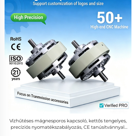
Vízhűtéses mágnesporos kapcsoló, kettős tengelyes,
precíziós nyomatékszabályozás, CE tanúsítvánnyal,
új kivitel