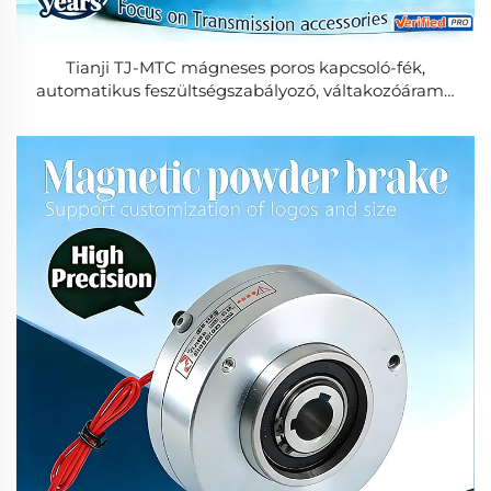
Tianji TJ-MTC mágneses poros kapcsoló-fék,
automatikus feszültségszabályozó, váltakozóáramú
220 V, 100 W, tekercselő- és letekercselő gépekhez,
zacskók gyártásához