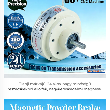
Tianji márkájú, 24 V-os, nagy minőségű
részecskékből álló fék, nagykereskedelmi mágneses
porfék, DIN-szabvány szerinti, költséghatékony
megoldás zacskókészítő gépek alkatrészeihez