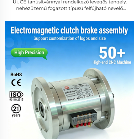
Új, CE tanúsítvánnyal rendelkező levegős tengely,
nehézüzemű fogazott típusú felfújható nevelő
tengely csapágyakkal, OEM kivitelben
csomagológépekhez