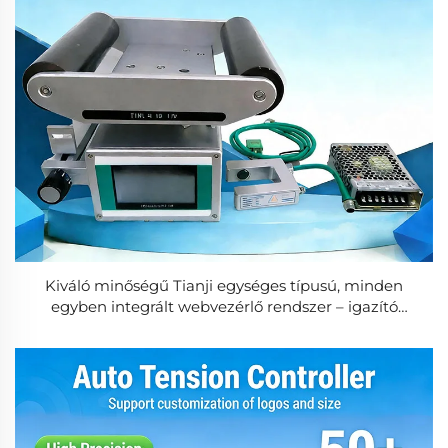
Kiváló minőségű Tianji egységes típusú, minden
egyben integrált webvezérlő rendszer – igazító
alkatrészek, 24 V DC bemenet / 12 V DC kimenet, 1 év
garancia