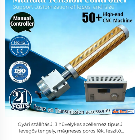
Gyári szállítású, 3 hüvelykes acéllemez típusú
levegős tengely, mágneses poros fék, feszítő
kibővíthető hengeres tengely, CE tanúsítvánnyal