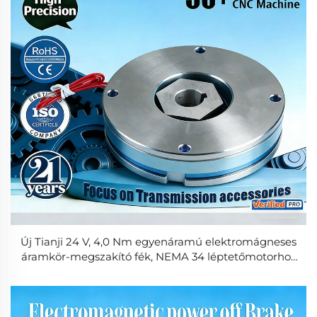
Új Tianji 24 V, 4,0 Nm egyenáramú elektromágneses
áramkör-megszakító fék, NEMA 34 léptetőmotorhoz
kompatibilis, ipari szervomotorokhoz, 3000
fordulat/perc