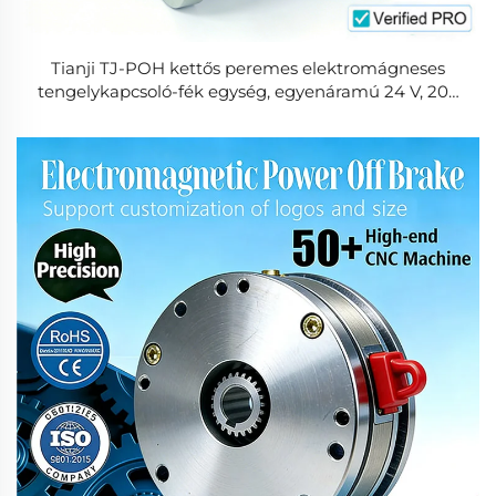
Tianji TJ-POH kettős peremes elektromágneses
tengelykapcsoló-fék egység, egyenáramú 24 V, 200
Nm statikus nyomaték, ipari elektromos fék egység
1,5