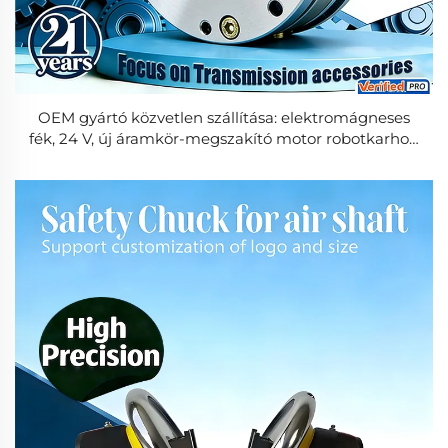
OEM gyártó közvetlen szállítása: elektromágneses
fék, 24 V, új áramkör-megszakító motor robotkarhoz,
3000 fordulat/perc, 7,5 N·m, ISO 9001 tanúsítvánnyal,
motorral és csapágyakkal