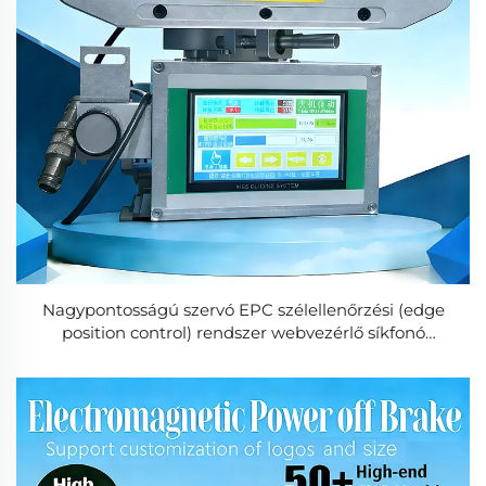
Nagypontosságú szervó EPC szélellenőrzési (edge
position control) rendszer webvezérlő síkfonó
gépekhez