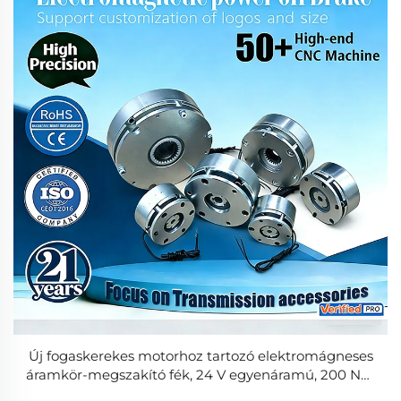
Új fogaskerekes motorhoz tartozó elektromágneses
áramkör-megszakító fék, 24 V egyenáramú, 200 Nm
statikus nyomaték, csapágyas, ipari felhasználásra