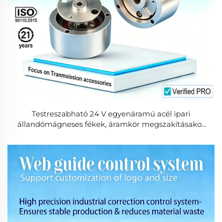
Testreszabható 24 V egyenáramú acél ipari
állandómágneses fékek, áramkör megszakításakor
működő elektromágneses fék, legfeljebb 200 Nm
nyomaték, nagy nyomatékú, OEM