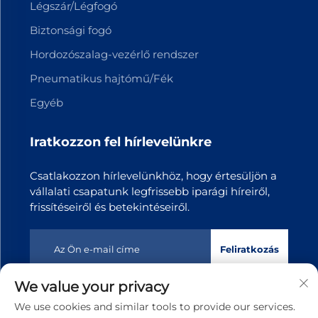
Légszár/Légfogó
Biztonsági fogó
Hordozószalag-vezérlő rendszer
Pneumatikus hajtómű/Fék
Egyéb
Iratkozzon fel hírlevelünkre
Csatlakozzon hírlevelünkhöz, hogy értesüljön a
vállalati csapatunk legfrissebb iparági híreiről,
frissítéseiről és betekintéseiről.
Feliratkozás
We value your privacy
Copyright © 2025 Dongguan Tianji Transmission Technology
We use cookies and similar tools to provide our services.