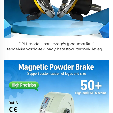
DBH modell ipari levegős (pneumatikus)
tengelykapcsoló-fék, nagy hatásfokú termék; levegős
tengely biztonsági befogó a tekercselőgépekhez