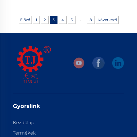
...
Előző
1
2
3
4
5
8
Következő
Gyorslink
Kezdőlap
Termékek