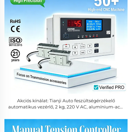
Akciós kínálat: Tianji Auto feszültségérzékelő
automatikus vezérlő, 2 kg, 220 V AC, alumínium-acél
tekercselő- és letekercselő gép alkatrészek
csomagolóberendezésekhez