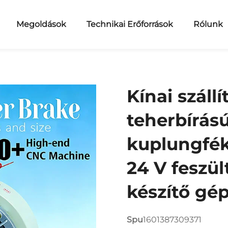
Megoldások
Technikai Erőforrások
Rólunk
Kínai szállí
teherbírás
kuplungfék
24 V feszül
készítő gé
Spu
1601387309371