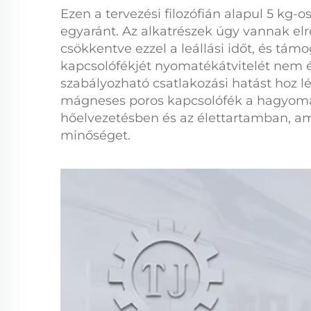
Ezen a tervezési filozófián alapul
5 kg-os
egyaránt. Az alkatrészek úgy vannak el
csökkentve ezzel a leállási időt, és tám
kapcsolófékjét
nyomatékátvitelét nem ér
szabályozható csatlakozási hatást hoz l
mágneses poros kapcsolófék
a hagyomá
hőelvezetésben és az élettartamban, ame
minőséget.