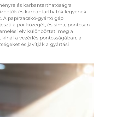
ítményre és karbantarthatóságra
izhetők és karbantarthatók legyenek,
t. A
papírzacskó-gyártó gép
szti a por közegét, és sima, pontosan
zemelési elv különbözteti meg a
kínál a vezérlés pontosságában, a
égeket és javítják a gyártási