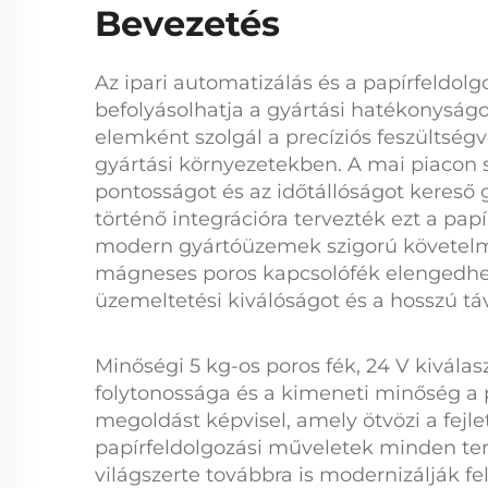
Bevezetés
Az ipari automatizálás és a papírfeldol
befolyásolhatja a gyártási hatékonyság
elemként szolgál a precíziós feszültség
gyártási környezetekben. A mai piacon
pontosságot és az időtállóságot kereső
történő integrációra tervezték ezt a
papí
modern gyártóüzemek szigorú követelmé
mágneses poros kapcsolófék
elengedhet
üzemeltetési kiválóságot és a hosszú tá
Minőségi
5 kg-os poros fék, 24 V
kiválas
folytonossága és a kimeneti minőség a p
megoldást képvisel, amely ötvözi a fejle
papírfeldolgozási műveletek minden ter
világszerte továbbra is modernizálják 