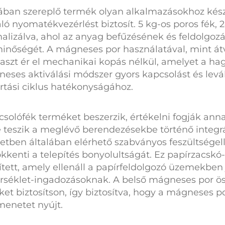
tában szereplő termék olyan alkalmazásokhoz kés
áló nyomatékvezérlést biztosít.
5 kg-os poros fék, 
malizálva, ahol az anyag befűzésének és feldolgoz
inőségét. A mágneses por használatával, mint átv
szt ér el mechanikai kopás nélkül, amelyet a ha
eses aktiválási módszer gyors kapcsolást és levál
rtási ciklus hatékonyságához.
csolófék
terméket beszerzik, értékelni fogják an
é teszik a meglévő berendezésekbe történő integrá
zetben általában elérhető szabványos feszültségel
kkenti a telepítés bonyolultságát. Ez
papírzacskó-
ett, amely ellenáll a papírfeldolgozó üzemekben 
érséklet-ingadozásoknak. A belső mágneses por ö
et biztosítson, így biztosítva, hogy a
mágneses po
menetet nyújt.