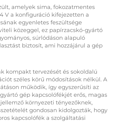
zült, amelyek sima, fokozatmentes
24 V
a konfiguráció kifejezetten a
ásának egyenletes feszültsége
iteli közeggel, ez
papírzacskó-gyártó
gyományos, súrlódáson alapuló
asztást biztosít, ami hozzájárul a gép
nak kompakt tervezését és sokoldalú
ciót széles körű módosítások nélkül. A
látáson működik, így egyszerűsíti az
gyártó gép kapcsolófékjét
erős, magas
jellemző környezeti tényezőknek,
sszetételét gondosan kidolgozták, hogy
ros kapcsolófék
a szolgáltatási