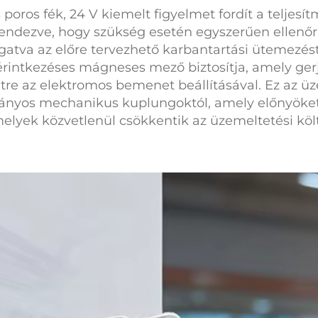
 poros fék, 24 V
kiemelt figyelmet fordít a teljes
rendezve, hogy szükség esetén egyszerűen ellenőr
ogatva az előre tervezhető karbantartási ütemezés
intkezéses mágneses mező biztosítja, amely gerje
étre az elektromos bemenet beállításával. Ez az ü
nyos mechanikus kuplungoktól, amely előnyöket 
lyek közvetlenül csökkentik az üzemeltetési költs