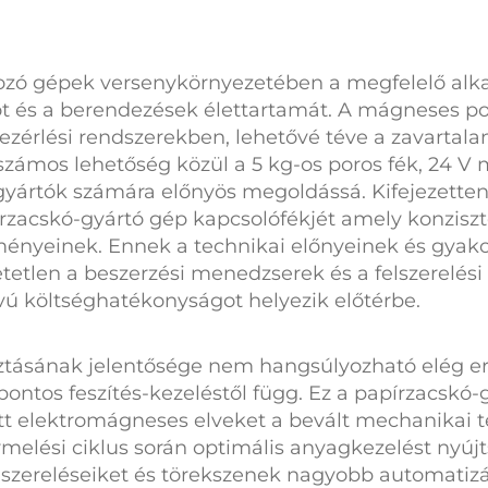
gozó gépek versenykörnyezetében a megfelelő alka
ot és a berendezések élettartamát. A
mágneses po
vezérlési rendszerekben, lehetővé téve a zavarta
 számos lehetőség közül a
5 kg-os poros fék, 24 V
m
 gyártók számára előnyös megoldássá. Kifejezette
rzacskó-gyártó gép kapcsolófékjét
amely konziszt
nyeinek. Ennek a technikai előnyeinek és gyako
etlen a beszerzési menedzserek és a felszerelés
vú költséghatékonyságot helyezik előtérbe.
ztásának jelentősége nem hangsúlyozható elég er
ontos feszítés-kezeléstől függ. Ez a
papírzacskó-
tt elektromágneses elveket a bevált mechanikai ter
melési ciklus során optimális anyagkezelést nyú
felszereléseiket és törekszenek nagyobb automatiz