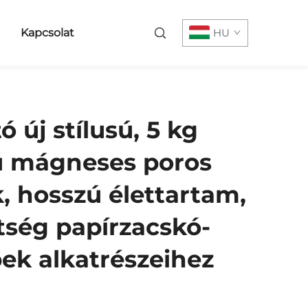
Kapcsolat
HU
tó új stílusú, 5 kg
ú mágneses poros
, hosszú élettartam,
tség papírzacskó-
pek alkatrészeihez