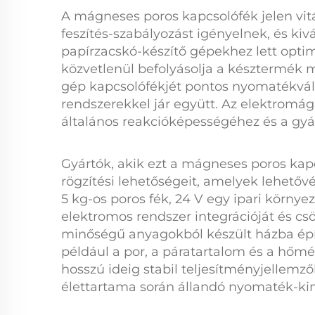
A
mágneses poros kapcsolófék
jelen vi
feszítés-szabályozást igényelnek, és kiv
papírzacskó-készítő gépekhez lett opti
közvetlenül befolyásolja a késztermék m
gép kapcsolófékjét
pontos nyomatékvála
rendszerekkel jár együtt. Az elektromágn
általános reakcióképességéhez és a gyá
Gyártók, akik ezt a
mágneses poros kap
rögzítési lehetőségeit, amelyek lehetőv
5 kg-os poros fék, 24 V
egy ipari környe
elektromos rendszer integrációját és csö
minőségű anyagokból készült házba épít
például a por, a páratartalom és a hőm
hosszú ideig stabil teljesítményjellemzők
élettartama során állandó nyomaték-ki