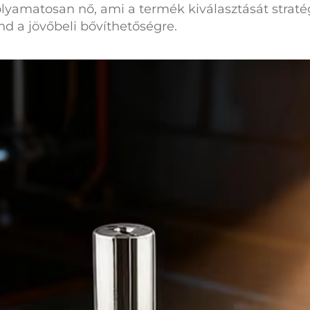
folyamatosan nő, ami a termék kiválasztását straté
d a jövőbeli bővíthetőségre.