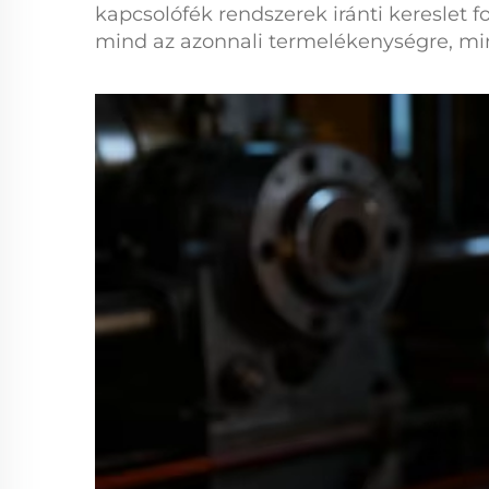
kapcsolófék
rendszerek iránti kereslet 
mind az azonnali termelékenységre, min