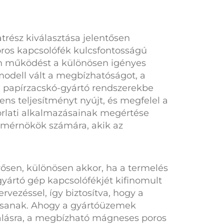
trész kiválasztása jelentősen
ros kapcsolófék
kulcsfontosságú
lan működést a különösen igényes
odell vált a megbízhatóságot, a
n papírzacskó-gyártó rendszerekbe
ens teljesítményt nyújt, és megfelel a
rlati alkalmazásainak megértése
i mérnökök számára, akik az
ősen, különösen akkor, ha a termelés
gyártó gép kapcsolófékjét
kifinomult
vezéssel, így biztosítva, hogy a
jtsanak. Ahogy a gyártóüzemek
álásra, a megbízható
mágneses poros