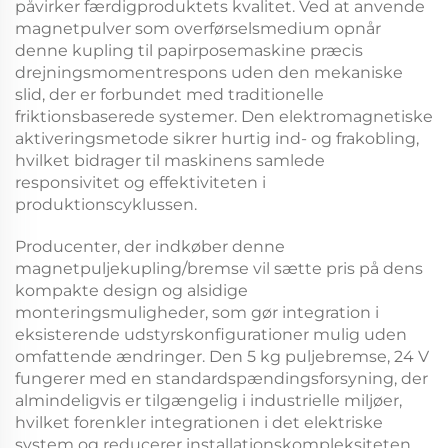
påvirker færdigproduktets kvalitet. Ved at anvende
magnetpulver som overførselsmedium opnår
denne
kupling til papirposemaskine
præcis
drejningsmomentrespons uden den mekaniske
slid, der er forbundet med traditionelle
friktionsbaserede systemer. Den elektromagnetiske
aktiveringsmetode sikrer hurtig ind- og frakobling,
hvilket bidrager til maskinens samlede
responsivitet og effektiviteten i
produktionscyklussen.
Producenter, der indkøber denne
magnetpuljekupling/bremse
vil sætte pris på dens
kompakte design og alsidige
monteringsmuligheder, som gør integration i
eksisterende udstyrskonfigurationer mulig uden
omfattende ændringer. Den
5 kg puljebremse, 24 V
fungerer med en standardspændingsforsyning, der
almindeligvis er tilgængelig i industrielle miljøer,
hvilket forenkler integrationen i det elektriske
system og reducerer installationskompleksiteten.