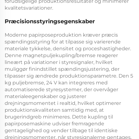
forudsigelige produktionsresultater og minimerer
kvalitetsvariationer.
Præcisionsstyringsegenskaber
Moderne papirposeproduktion kræver præcis
spændingsstyring for at tilpasse sig varierende
materiale tykkelse, densitet og proceshastigheder.
Denne
magnetpuljekupling/bremse
reagerer
lineært på variationer i styresignaler, hvilket
muliggør finindstillet spændingsjustering, der
tilpasser sig ændrede produktionsparametre. Den
5
kg puljebremse, 24 V
kan integreres med
automatiserede styresystemer, der overvåger
materialeegenskaber og justerer
drejningsmomentet i realtid, hvilket optimerer
produktionskvaliteten samtidig med, at
brugerindgreb minimeres. Dette
kupling til
papirposemaskine
udviser fremragende
gentagelighed og vender tilbage til identiske
drejningsmomenter, når styresignalerne gentages,