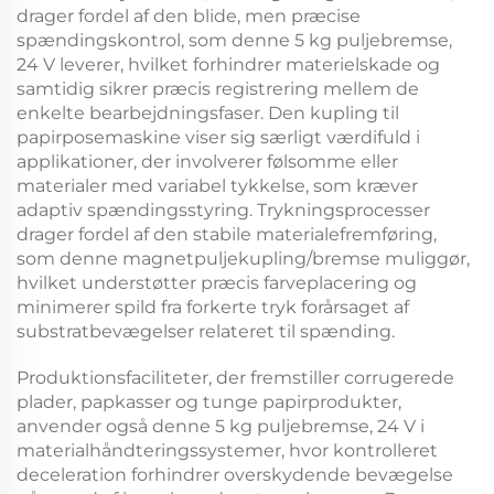
drager fordel af den blide, men præcise
spændingskontrol, som denne
5 kg puljebremse,
24 V
leverer, hvilket forhindrer materielskade og
samtidig sikrer præcis registrering mellem de
enkelte bearbejdningsfaser. Den
kupling til
papirposemaskine
viser sig særligt værdifuld i
applikationer, der involverer følsomme eller
materialer med variabel tykkelse, som kræver
adaptiv spændingsstyring. Trykningsprocesser
drager fordel af den stabile materialefremføring,
som denne
magnetpuljekupling/bremse
muliggør,
hvilket understøtter præcis farveplacering og
minimerer spild fra forkerte tryk forårsaget af
substratbevægelser relateret til spænding.
Produktionsfaciliteter, der fremstiller corrugerede
plader, papkasser og tunge papirprodukter,
anvender også denne
5 kg puljebremse, 24 V
i
materialhåndteringssystemer, hvor kontrolleret
deceleration forhindrer overskydende bevægelse