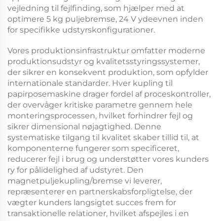
vejledning til fejlfinding, som hjælper med at
optimere
5 kg puljebremse, 24 V
ydeevnen inden
for specifikke udstyrskonfigurationer.
Vores produktionsinfrastruktur omfatter moderne
produktionsudstyr og kvalitetsstyringssystemer,
der sikrer en konsekvent produktion, som opfylder
internationale standarder. Hver
kupling til
papirposemaskine
drager fordel af proceskontroller,
der overvåger kritiske parametre gennem hele
monteringsprocessen, hvilket forhindrer fejl og
sikrer dimensional nøjagtighed. Denne
systematiske tilgang til kvalitet skaber tillid til, at
komponenterne fungerer som specificeret,
reducerer fejl i brug og understøtter vores kunders
ry for pålidelighed af udstyret. Den
magnetpuljekupling/bremse
vi leverer,
repræsenterer en partnerskabsforpligtelse, der
vægter kunders langsigtet succes frem for
transaktionelle relationer, hvilket afspejles i en