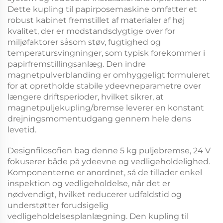
Dette
kupling til papirposemaskine
omfatter et
robust kabinet fremstillet af materialer af høj
kvalitet, der er modstandsdygtige over for
miljøfaktorer såsom støv, fugtighed og
temperatursvingninger, som typisk forekommer i
papirfremstillingsanlæg. Den indre
magnetpulverblanding er omhyggeligt formuleret
for at opretholde stabile ydeevneparametre over
længere driftsperioder, hvilket sikrer, at
magnetpuljekupling/bremse
leverer en konstant
drejningsmomentudgang gennem hele dens
levetid.
Designfilosofien bag denne
5 kg puljebremse, 24 V
fokuserer både på ydeevne og vedligeholdelighed.
Komponenterne er anordnet, så de tillader enkel
inspektion og vedligeholdelse, når det er
nødvendigt, hvilket reducerer udfaldstid og
understøtter forudsigelig
vedligeholdelsesplanlægning. Den
kupling til