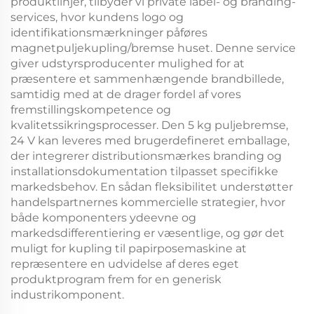
produktlinjer, tilbyder vi private label- og branding-
services, hvor kundens logo og
identifikationsmærkninger påføres
magnetpuljekupling/bremse
huset. Denne service
giver udstyrsproducenter mulighed for at
præsentere et sammenhængende brandbillede,
samtidig med at de drager fordel af vores
fremstillingskompetence og
kvalitetssikringsprocesser. Den
5 kg puljebremse,
24 V
kan leveres med brugerdefineret emballage,
der integrerer distributionsmærkes branding og
installationsdokumentation tilpasset specifikke
markedsbehov. En sådan fleksibilitet understøtter
handelspartnernes kommercielle strategier, hvor
både komponenters ydeevne og
markedsdifferentiering er væsentlige, og gør det
muligt for
kupling til papirposemaskine
at
repræsentere en udvidelse af deres eget
produktprogram frem for en generisk
industrikomponent.