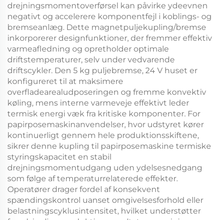
drejningsmomentoverførsel kan påvirke ydeevnen
negativt og accelerere komponentfejl i koblings- og
bremseanlæg. Dette
magnetpuljekupling/bremse
inkorporerer designfunktioner, der fremmer effektiv
varmeafledning og opretholder optimale
driftstemperaturer, selv under vedvarende
driftscykler. Den
5 kg puljebremse, 24 V
huset er
konfigureret til at maksimere
overfladearealudposeringen og fremme konvektiv
køling, mens interne varmeveje effektivt leder
termisk energi væk fra kritiske komponenter. For
papirposemaskinanvendelser, hvor udstyret kører
kontinuerligt gennem hele produktionsskiftene,
sikrer denne
kupling til papirposemaskine
termiske
styringskapacitet en stabil
drejningsmomentudgang uden ydelsesnedgang
som følge af temperaturrelaterede effekter.
Operatører drager fordel af konsekvent
spændingskontrol uanset omgivelsesforhold eller
belastningscyklusintensitet, hvilket understøtter