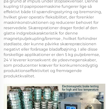
på grund af impuls under stopsekvenser. Denne
kupling til papirposemaskine
fungerer lige så
effektivt både til spændingsstyring og bremsning,
hvilket giver operativ fleksibilitet, der forenkler
maskinkonstruktionen og reducerer behovet for
reservedele. Skæreprationer drager fordel af den
glatte indgrebskarakteristik for denne
magnetpuljekupling/bremse
, hvilket forhindrer
stødlaste, der kunne påvirke skærepræcisionen
negativt eller forårsage bladafbøjning. I alle disse
forskellige applikationer er den
5 kg puljebremse,
24 V
leverer konsekvent de ydeevnegenskaber,
som producenter kræver for konkurrencedygtig
produktionseffektivitet og fremragende
produktkvalitet.