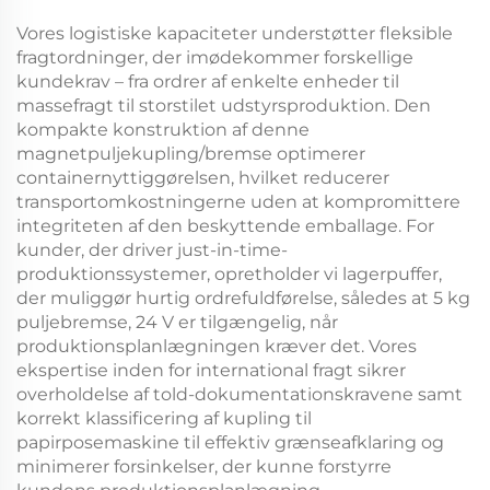
Vores logistiske kapaciteter understøtter fleksible
fragtordninger, der imødekommer forskellige
kundekrav – fra ordrer af enkelte enheder til
massefragt til storstilet udstyrsproduktion. Den
kompakte konstruktion af denne
magnetpuljekupling/bremse
optimerer
containernyttiggørelsen, hvilket reducerer
transportomkostningerne uden at kompromittere
integriteten af den beskyttende emballage. For
kunder, der driver just-in-time-
produktionssystemer, opretholder vi lagerpuffer,
der muliggør hurtig ordrefuldførelse, således at
5 kg
puljebremse, 24 V
er tilgængelig, når
produktionsplanlægningen kræver det. Vores
ekspertise inden for international fragt sikrer
overholdelse af told-dokumentationskravene samt
korrekt klassificering af
kupling til
papirposemaskine
til effektiv grænseafklaring og
minimerer forsinkelser, der kunne forstyrre