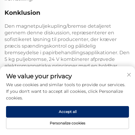
Konklusion
Den
magnetpuljekupling/bremse
detaljeret
gennem denne diskussion, repræsenterer en
sofistikeret løsning til producenter, der kræver
præcis spændingskontrol og pålidelig
bremseydelse i papirbehandlingsapplikationer. Den
5 kg puljebremse, 24 V
kombinerer afprøvede
elektromagnetiske principper med en holdbar
konstruktion for at levere konsekvent drift i
We value your privacy
krævende produktionsmiljøer. Dens specifikke
We use cookies and similar tools to provide our services.
optimering til udstyr til fremstilling af papirposer
If you don't want to accept all cookies, click Personalize
gør denne
kupling til papirposemaskine
til et ideelt
cookies.
valg for faciliteter, der ønsker at forbedre
produktionskvaliteten samtidig med at reducere
Accept all
vedligeholdelsesbyrderne og de driftsmæssige
omkostninger. De tekniske fordele, der er
Personalize cookies
indbygget i magnetpulverteknologien, omsættes
Forside
Produkt
Om
KONTAKT
til praktiske fordele, herunder en forlænget levetid,