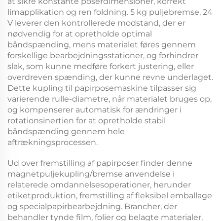
at sikre konstante poserdimensioner, korrekt
limapplikation og ren foldning.
5 kg puljebremse, 24
V
leverer den kontrollerede modstand, der er
nødvendig for at opretholde optimal
båndspænding, mens materialet føres gennem
forskellige bearbejdningsstationer, og forhindrer
slak, som kunne medføre forkert justering, eller
overdreven spænding, der kunne revne underlaget.
Dette
kupling til papirposemaskine
tilpasser sig
varierende rulle-diametre, når materialet bruges op,
og kompenserer automatisk for ændringer i
rotationsinertien for at opretholde stabil
båndspænding gennem hele
aftrækningsprocessen.
Ud over fremstilling af papirposer finder denne
magnetpuljekupling/bremse
anvendelse i
relaterede omdannelsesoperationer, herunder
etiketproduktion, fremstilling af fleksibel emballage
og specialpapirbearbejdning. Brancher, der
behandler tynde film, folier og belagte materialer,