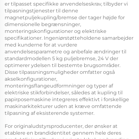
er tilpasset specifikke anvendelseskrav, tilbyder vi
tilpasningstjenester til denne
magnetpuljekupling/bremse
der tager højde for
dimensionelle begrænsninger,
monteringskonfigurationer og elektriske
specifikationer. Ingeniørstøtteholdene samarbejder
med kunderne for at vurdere
anvendelsesparametre og anbefale ændringer til
standardmodellen
5 kg puljebremse, 24 V
der
optimerer ydelsen til bestemte brugsområder.
Disse tilpassningsmuligheder omfatter også
akselkonfigurationer,
monteringsflangeudformninger og typer af
elektriske stikforbindelser, således at
kupling til
papirposemaskine
integreres effektivt i forskellige
maskinarkitekturer uden at kræve omfattende
tilpasning af eksisterende systemer.
For originaludstyrsproducenter, der ønsker at
etablere en brandidentitet gennem hele deres