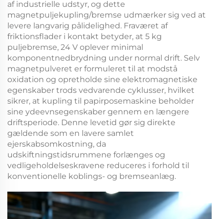
af industrielle udstyr, og dette
magnetpuljekupling/bremse
udmærker sig ved at
levere langvarig pålidelighed. Fraværet af
friktionsflader i kontakt betyder, at
5 kg
puljebremse, 24 V
oplever minimal
komponentnedbrydning under normal drift. Selv
magnetpulveret er formuleret til at modstå
oxidation og opretholde sine elektromagnetiske
egenskaber trods vedvarende cyklusser, hvilket
sikrer, at
kupling til papirposemaskine
beholder
sine ydeevnsegenskaber gennem en længere
driftsperiode. Denne levetid gør sig direkte
gældende som en lavere samlet
ejerskabsomkostning, da
udskiftningstidsrummene forlænges og
vedligeholdelseskravene reduceres i forhold til
konventionelle koblings- og bremseanlæg.