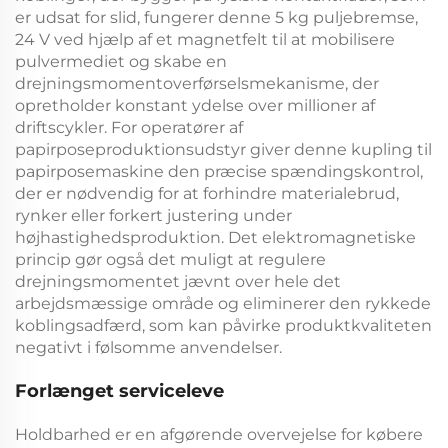
er udsat for slid, fungerer denne
5 kg puljebremse,
24 V
ved hjælp af et magnetfelt til at mobilisere
pulvermediet og skabe en
drejningsmomentoverførselsmekanisme, der
opretholder konstant ydelse over millioner af
driftscykler. For operatører af
papirposeproduktionsudstyr giver denne
kupling til
papirposemaskine
den præcise spændingskontrol,
der er nødvendig for at forhindre materialebrud,
rynker eller forkert justering under
højhastighedsproduktion. Det elektromagnetiske
princip gør også det muligt at regulere
drejningsmomentet jævnt over hele det
arbejdsmæssige område og eliminerer den rykkede
koblingsadfærd, som kan påvirke produktkvaliteten
negativt i følsomme anvendelser.
Forlænget serviceleve
Holdbarhed er en afgørende overvejelse for købere