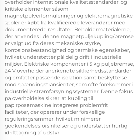
overholder internationale kvalitetsstandarder, og
kritiske elementer såsom
magnetpulverformuleringer og elektromagnetiske
spoler er købt fra kvalificerede leverandører med
dokumenterede resultater. Beholdermaterialerne,
der anvendes i denne
magnetpuljekupling/bremse
er valgt ud fra deres mekaniske styrke,
korrosionsbestandighed og termiske egenskaber,
hvilket understøtter pålidelig drift i industrielle
miljøer. Elektriske komponenter i
5 kg puljebremse,
24 V
overholder anerkendte sikkerhedsstandarder
og omfatter passende isolation samt beskyttelse
mod spændingstransienter, som ofte forekommer i
industrielle strømforsyningssystemer. Denne fokus
på overholdelse sikrer, at
kupling til
papirposemaskine
integreres problemfrit i
faciliteter, der opererer under forskellige
reguleringsrammer, hvilket minimerer
godkendelsesforsinkelser og understøtter hurtig
idrifttagning af udstyr.