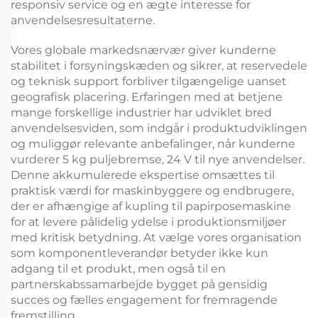
responsiv service og en ægte interesse for
anvendelsesresultaterne.
Vores globale markedsnærvær giver kunderne
stabilitet i forsyningskæden og sikrer, at reservedele
og teknisk support forbliver tilgængelige uanset
geografisk placering. Erfaringen med at betjene
mange forskellige industrier har udviklet bred
anvendelsesviden, som indgår i produktudviklingen
og muliggør relevante anbefalinger, når kunderne
vurderer
5 kg puljebremse, 24 V
til nye anvendelser.
Denne akkumulerede ekspertise omsættes til
praktisk værdi for maskinbyggere og endbrugere,
der er afhængige af
kupling til papirposemaskine
for at levere pålidelig ydelse i produktionsmiljøer
med kritisk betydning. At vælge vores organisation
som komponentleverandør betyder ikke kun
adgang til et produkt, men også til en
partnerskabssamarbejde bygget på gensidig
succes og fælles engagement for fremragende
fremstilling.