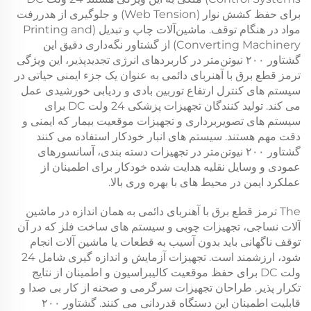
برای حفظ کشش نوار (Web Tension) و جلوگیری از هدررفت
مواد در هنگام توقف. ماشین‌آلات چاپ و تبدیل (Printing and
Converting Machinery) از گشتاور نگه‌داری دقیق این
گشتاور ۲۰۰ نیوتن‌متر
در کاربردهای انرژی تجدیدپذیر، این ویژگی
ترمز قطع برق با آهنربای دائمی
به عنوان یک جزء ایمنی حیاتی در
سیستم های کنترل ارتفاع توربین بادی و ردیابی خورشیدی عمل
می کند. تولید کنندگان تجهیزات پزشکی
24 ولت DC
برای
سیستم های تصویربرداری و تجهیزات موقعیت بیمار که ایمنی و
دقت مهم هستند. سیستم های انبار خودکار استفاده می کنند
گشتاور ۲۰۰ نیوتن‌متر
در تجهیزات دسته بندی، آسانسورهای
عمودی و وسایل نقلیه هدایت شده خودکار برای اطمینان از
عملکرد ایمن در محیط های با بهره وری بالا.
The
ترمز قطع برق با آهنربای دائمی
به همان اندازه در ماشین
آلات نساجی، تجهیزات چوبی و سیستم های ساخت فلز که در آن
توقف ناگهانی باید بدون آسیب به قطعات یا ماشین آلات انجام
شود، ارزشمند است. تجهیزات آزمایش و اندازه گیری شامل
24
ولت DC
برای حفظ موقعیت کالیبراسیون و اطمینان از نتایج
تکرار پذیر. طراحان تجهیزات سرگرمی و صحنه از کار بی صدا و
قابلیت اطمینان این دستگاه قدردانی می کنند.
گشتاور ۲۰۰