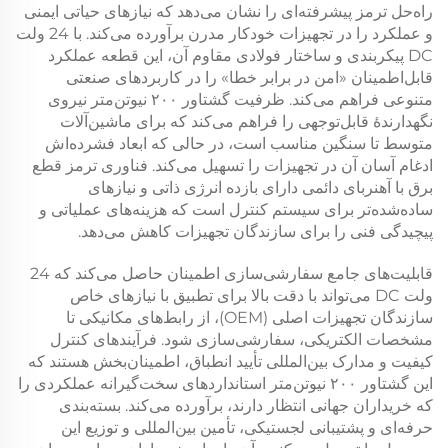
راه‌حل ترمز پیشرفته‌ای را نشان می‌دهد که نیازهای حیاتی ایمنی
و عملکرد را در تجهیزات خودکار مدرن برآورده می‌کند. با
24 ولت
DC
پیکربندی و ساختار فولادی مقاوم آن، این قطعه عملکرد
قابل‌اطمینان «امن در برابر خطا» را در کاربردهای صنعتی
متنوعی فراهم می‌کند. ظرفیت
گشتاور ۲۰۰ نیوتن‌متر
نیروی
نگهدارندهٔ قابل‌توجهی را فراهم می‌کند که برای ماشین‌آلات
متوسط تا سنگین مناسب است، در حالی که ابعاد فشرده‌اش
ادغام آسان آن در تجهیزات را تسهیل می‌کند. فناوری
ترمز قطع
برق با آهنربای دائمی
دارای بازده انرژی ذاتی و نیازهای
ساده‌شده‌تر برای سیستم کنترل است که هزینه‌های عملیاتی و
پیچیدگی فنی را برای سازندگان تجهیزات کاهش می‌دهد.
قابلیت‌های جامع سفارشی‌سازی اطمینان حاصل می‌کند که
24
ولت DC
می‌تواند با دقت بالا برای تطبیق با نیازهای خاص
سازندگان تجهیزات اصلی (OEM)، از رابط‌های مکانیکی تا
مشخصات الکتریکی، سفارشی‌سازی شود. فرآیندهای کنترل
کیفیت و مدارک بین‌المللی تأیید انطباق، اطمینان‌بخش هستند که
این
گشتاور ۲۰۰ نیوتن‌متر
استانداردهای سخت‌گیرانه عملکردی را
که خریداران جهانی انتظار دارند، برآورده می‌کند. بسته‌بندی
حرفه‌ای و پشتیبانی لجستیکی، تأمین بین‌المللی و توزیع این