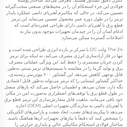
کنترل دقیق گشتاور هستند، معرفی می‌کند. ساختار پوسته
فولادی این جزء استحکام آن را در محیط‌های صنعتی سخت‌گیرانه
تضمین می‌کند، در حالی که مکانیزم آهنربای دائمی عملکرد پایدار
ترمز را در طول دوره عمر محصول تضمین می‌نماید. این
ترمز
قطع برق با آهنربای دائمی
دارای طراحی فشرده‌ای است که
ادغام آسان آن را در چیدمان تجهیزات موجود بدون نیاز به
اصلاحات گسترده ممکن می‌سازد.
24 ولت DC
The
با تمرکز بر بازده انرژی طراحی شده است و
تنها در فاز آزادسازی انرژی مصرف می‌کند، نه اینکه برای ترمز
کردن جریان مستمری را حفظ کند. این ویژگی عملیاتی مصرف
برق و تولید گرما را در مقایسه با سیستم‌های ترمز سنتی به‌طور
قابل توجهی کاهش می‌دهد. این
گشتاور ۲۰۰ نیوتن‌متر
رتبه‌بندی،
حداکثر گشتاور ایستایی را که ترمز می‌تواند به‌طور قابل اعتمادی
نگه دارد، نشان می‌دهد و اطمینان حاصل می‌کند که بارهای متصل
در طول قطع برق یا توقف‌های اضطراری به‌صورت امن در مکان
خود باقی می‌مانند. ماهیت قابل سفارش‌سازی این
ترمز قطع برق
با آهنربای دائمی
به سازندگان تجهیزات اصلی (OEM) اجازه
می‌دهد تا پیکربندی‌های نصب، ابعاد شفت و پارامترهای الکتریکی
را مشخص کنند که دقیقاً با نیازهای تجهیزات آن‌ها هماهنگ باشند.
ساختار فولادی استحکام مکانیکی عالی و پایداری حرارتی را