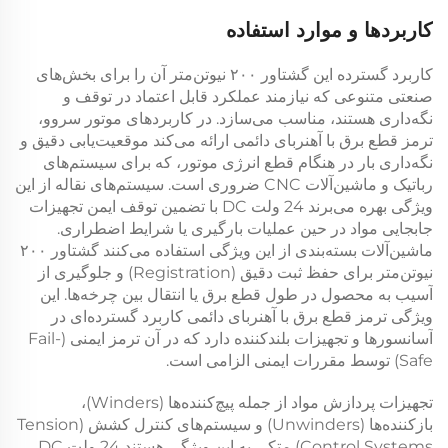
کاربردها و موارد استفاده
کاربرد گسترده این
گشتاور ۲۰۰ نیوتن‌متر
آن را برای بخش‌های
صنعتی متنوعی که نیازمند عملکرد قابل اعتماد در توقف و
نگه‌داری هستند، مناسب می‌سازد. در کاربردهای موتور سروو،
ترمز قطع برق با آهنربای دائمی
ارائه می‌کند موقعیت‌یابی دقیق و
نگه‌داری بار در هنگام قطع انرژی موتور، که برای سیستم‌های
رباتیک و ماشین‌آلات CNC ضروری است. سیستم‌های نقاله از این
ویژگی بهره می‌برند
24 ولت DC
با تضمین توقف ایمن تجهیزات
جابجایی مواد در حین عملیات بارگیری یا شرایط اضطراری.
ماشین‌آلات بسته‌بندی از این ویژگی استفاده می‌کنند
گشتاور ۲۰۰
نیوتن‌متر
برای حفظ ثبت دقیق (Registration) و جلوگیری از
آسیب به محصول در طول قطع برق یا انتقال بین چرخه‌ها. این
ویژگی
ترمز قطع برق با آهنربای دائمی
کاربرد گسترده‌ای در
آسانسورها و تجهیزات بلندکننده دارد که در آن ترمز ایمنی (Fail-
Safe) توسط مقررات ایمنی الزامی است.
تجهیزات پردازش مواد از جمله پیچ‌کننده‌ها (Winders)،
بازکننده‌ها (Unwinders) و سیستم‌های کنترل کشش (Tension
Control Systems) متکی به این ویژگی هستند
24 ولت DC