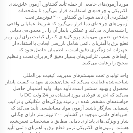
مورد آزمون‌های جامعی از جمله تأیید گشتاور، آزمون عایق‌بندی
الکتریکی و چرخه‌های استقامت قرار می‌گیرد تا مشخصات
عملکردی آن تأیید شود. این
گشتاور ۲۰۰ نیوتن‌متر
تحت
آزمون‌های چرخه‌ای دما قرار می‌گیرد که شرایط عملیاتی واقعی
را شبیه‌سازی می‌کند و عملکرد پایدار آن را در محدوده‌ی دمایی
مشخص تضمین می‌نماید. پروتکل‌های کنترل کیفیت برای این
ترمز
قطع برق با آهنربای دائمی
شامل بازرسی ابعادی با استفاده از
تجهیزات اندازه‌گیری دقیق است تا اطمینان حاصل شود که
رابط‌های نصب، تلرانس‌های بسیار دقیق لازم برای نصب و تنظیم
صحیح را رعایت می‌کنند.
واحد تولیدی تحت سیستم‌های مدیریت کیفیت بین‌المللی
شناخته‌شده فعالیت می‌کند که نشان‌دهنده‌ی تعهد به کیفیت پایدار
محصول و بهبود مستمر است. تأیید مواد اولیه اطمینان حاصل
می‌کند که اجزای فولادی مورد استفاده در
24 ولت DC
با
خواسته‌های مشخص‌شده در زمینه ویژگی‌های مکانیکی و ترکیب
شیمیایی سازگار باشند. آزمون مواد مغناطیسی تأیید می‌کند که
آهنرباهای دائمی موجود در
گشتاور ۲۰۰ نیوتن‌متر
دارای چگالی
شار و ویژگی‌های پایداری دمایی مطابق با مشخصات تعیین‌شده
هستند. آزمون‌های الکتریکی
ترمز قطع برق با آهنربای دائمی
تأیید