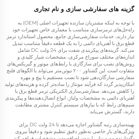
گزینه های سفارشی سازی و نام تجاری
با توجه به اینکه مشتریان سازنده تجهیزات اصلی (OEM) به
راه‌حل‌های ترمزسازی متناسب با معماری خاص تجهیزات خود
نیاز دارند، خدمات سفارشی‌سازی جامع، محصول استاندارد
ترمز
قطع برق با آهنربای دائمی
را به یک قطعه دقیقاً متناسب تبدیل
می‌کند. گزینه‌های پیکربندی شفت برای
24 ولت DC
شامل
اندازه‌های مختلف سوراخ مرکزی، مشخصات شیار کلیدی و
روش‌های نصب برای سازگاری با رابط‌های موتور و گیربکس‌های
متفاوت است. این
گشتاور ۲۰۰ نیوتن‌متر
می‌تواند با الگوهای فلنج
سفارشی سازگان‌دهی شود تا نصب مستقیم با پیچ و مهره
امکان‌پذیر گردد که فرآیند مونتاژ را ساده‌تر کرده و هزینه‌های تولید
را کاهش می‌دهد. سفارشی‌سازی الکتریکی
ترمز قطع برق با
آهنربای دائمی
به مشخصات ولتاژ، انواع اتصال‌دهنده‌ها و پیکربندی
سیم‌های رابط که با نیازهای سیستم کنترل مشتری مطابقت
دارند، گسترش می‌یابد.
بهینه‌سازی رتبه گشتاور اجازه می‌دهد تا
24 ولت DC
برای
ویژگی‌های بار خاصی به‌طور دقیق تنظیم شود و دقیقاً نیروی
نگهدارنده مورد نیاز را بدون اضافه‌بودن مشخصات فراهم کند.