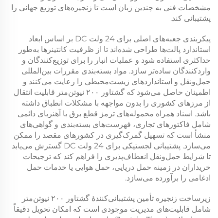
مشخصات فنی به چندین زبان است تا زنجیره‌های توزیع جهانی را
پشتیبانی کند.
پیکربندی جعبه‌های اصلی برای
24 ولت DC
بر اساس ابعاد
استاندارد پالت‌ها طراحی شده‌اند تا از ظرفیت کانتینرها به‌طور
حداکثری استفاده شود و عملیات انبار را برای توزیع‌کنندگان و
واردکنندگان ساده‌تر سازد. مواد بسته‌بندی مقررات بین‌المللی
حمل‌ونقل و استانداردهای زیست‌محیطی را رعایت می‌کنند و
اطمینان حاصل می‌شود که
گشتاور ۲۰۰ نیوتن‌متر
قابلیت انتقال
از مرزهای کشوری را بدون مواجهه با مشکلات انطباق داشته
باشد. اسناد همراه محموله‌های
ترمز قطع برق با آهنربای دائمی
شامل فاکتورهای تجاری، فهرست‌های بسته‌بندی و گواهی‌های
منشأ است که تسهیل گمرک‌گیری در کشورهای مقصد را ممکن
می‌سازد. پشتیبانی لجستیکی برای
24 ولت DC
گسترش می‌یابد
تا شرایط حمل‌ونقل انعطاف‌پذیری را فراهم کند که ترجیحات
خریداران در زمینه حمل دریایی، حمل هوایی یا خدمات حمل
ادغامی را برآورده می‌سازد.
زیرساخت زنجیره تأمین پشتیبانی‌کنندهٔ
گشتاور ۲۰۰ نیوتن‌متر
شامل قابلیت‌های مدیریت موجودی است که امکان تحویل دقیقاً