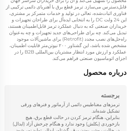
محصول را تسهیل می‌کند و آن را برای خریداران سراسر جهان
قابل‌دسترس می‌سازد.
ترمز قطع برق با آهنربای دائمی
ترکیبی از
فناوری اثبات‌شده، تعالی در تولید و خدمات متمرکز بر مشتری،
این
24 ولت DC
را به انتخابی ایده‌آل برای طراحان تجهیزات و
خریداران صنعتی که به دنبال عملکرد ترمز قابل‌اطمینان هستند،
تبدیل می‌کند. چه برای طراحی‌های جدید تجهیزات و چه به‌عنوان
راه‌حل‌های نصب مجدد (Retrofit) برای ماشین‌آلات موجود
مشخص شده باشد، این
گشتاور ۲۰۰ نیوتن‌متر
قابلیت اطمینان،
عملکرد و ارزش مورد انتظار مشتریان بین‌المللی B2B را در
اجزای اتوماسیون صنعتی فراهم می‌کند.
درباره محصول
برجسته
ترمزهای مغناطیس دائمی از آرماتور و فنرهای ورقی
تشکیل شده‌اند.
بنابراین، هنگام ترمز کردن در حالت قطع برق، هیچ
بازخوردی (بکلش) وجود ندارد و هنگام چرخش آزاد (ایدال)
در حالت روشن بودن برق، گشتاور ایدالی تولید نمی‌شود.