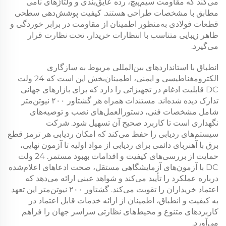
می‌کند که مقاومت سیم‌پیچ، رده عایق‌بندی و ولتاژهای نامی
مطابق با مشخصات طراحی هستند. کیفیت پوشش‌دهی سطحی
قطعات فولادی به‌منظور اطمینان از مقاومت در برابر خوردگی و
ظاهر زیبایی متناسب با انتظارات خریدار، تحت نظارت قرار
می‌گیرد.
انطباق با استانداردهای بین‌المللی مربوط به سازگاری
الکترومغناطیسی و ایمنی، اطمینان‌بخش این است که
24 ولت
DC
قابلیت ادغام در تجهیزاتی را دارد که برای بازارهای جهانی
تدارک دیده شده‌اند. مستندات همراه هر
گشتاور ۲۰۰ نیوتن‌متر
شامل مشخصات فنی، دستورالعمل‌های نصب و توصیه‌های
نگهداری است تا کاربرد صحیح آن تسهیل شود. شرکت
سیستم‌های ردیابی را حفظ می‌کند که امکان ردیابی هر
ترمز قطع
برق با آهنربای دائمی
برای ردیابی از مواد اولیه تا آزمون نهایی،
حمایت از بررسی‌های کیفیت و اقدامات بهبود مستمر.
24 ولت
DC
با آزمون‌های آزمایشگاهی مستقل، صحت ادعاهای اعلام‌شده
درباره عملکرد را تأیید می‌کند و شواهد عینی ارائه می‌دهد که
اعتماد خریداران را تقویت می‌کند.
گشتاور ۲۰۰ نیوتن‌متر
این تعهد
به کیفیت و انطباق، اطمینان از ارائه خدمات قابل اعتماد در
کاربردهای متنوع و محیط‌های نظارتی سراسر جهان را فراهم
می‌آورد.