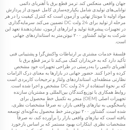
جهان واقعی منعکس کند.
ترمز قطع برق با آهنربای دائمی
توانایی‌های تولیدی شامل یکپارچه‌سازی کامل عمودی از پردازش
مواد اولیه تا مونتاژ نهایی و آزمون است که کنترل کیفیت را در هر
مرحله از تولید برای
24 ولت DC
تضمین می‌کند. سرمایه‌گذاری
در تجهیزات پیشرفتهٔ تولید و ابزارهای آزمون، نشان‌دهندهٔ تعهد این
شرکت به تولید
گشتاور ۲۰۰ نیوتن‌متر
به استانداردهای جهانی
است.
فلسفهٔ خدمات مشتری بر ارتباطات واکنش‌گرا و پشتیبانی فنی
تأکید دارد که به خریداران کمک می‌کند تا
ترمز قطع برق با
آهنربای دائمی
را به‌درستی در طراحی تجهیزات خود مشخص
کرده و اجرا کنند. حضور جهانی در بازارها به معنای درک الزامات
نظارتی منطقه‌ای، استانداردهای ولتاژ و ترجیحات کاربردی است
که بر نحوهٔ استفاده از
24 ولت DC
مشخص و اجرا شده است.
روابط همکاری با توزیع‌کنندگان بین‌المللی و مشتریان سازنده
تجهیزات اصلی (OEM) منجر به تکمیل خط محصول برای
پاسخگویی به نیازهای واقعی بازار، نه صرفاً مشخصات نظری،
شده است.
گشتاور ۲۰۰ نیوتن‌متر
خط محصول به‌گونه‌ای توسعه
یافته است که نیازهای واقعی بازار را برآورده کند، نه صرفاً
مشخصات نظری. ابتکارات بهبود مستمر که بر اساس بازخورد