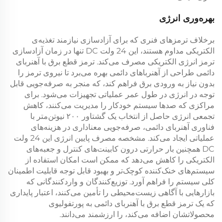
بهره‌وری انرژی
برخلاف ترمزهای فنری که برای آزادسازی نیازمند تغذیه‌ی
الکتریکی مداوم هستند، این
24 ولت DC
تنها در زمان آزادسازی
ترمز انرژی الکتریکی مصرف می‌کند.
ترمز قطع برق با آهنربای
دائمی
طراحی از آهنرباهای دائمی بهره می‌برد تا نیروی ترمز را
بدون نیاز به ورودی برق فراهم کند، که منجر به صرفه‌جویی قابل
توجه در انرژی در طول عمر عملیاتی تجهیزات می‌شود. برای
مراکزی که صدها سیستم خودکار را مدیریت می‌کنند، کاهش
تجمعی انرژی حاصل از انتخاب یک
گشتاور ۲۰۰ نیوتن‌متر
با
فناوری آهنربای دائمی، صرفه‌جویی معناداری در هزینه‌های
عملیاتی ایجاد می‌کند. مشخصه مصرف پایین انرژی این
24 ولت
DC
همچنین بار حرارتی درون کابینت‌های کنترل و جعبه‌های
الکتریکی را کاهش می‌دهد که ممکن است امکان استفاده از
سیستم‌های خنک‌کننده کوچک‌تر و بهبود قابل توجه قابلیت اطمینان
کلی سیستم را فراهم آورد. توزیع‌کنندگان و واردکنندگانی که
بازارهایی با آگاهی زیست‌محیطی را تأمین می‌کنند، اعتبار پایداری
که یک
ترمز قطع برق با آهنربای دائمی
به پورتفولیوی
محصولاتشان اضافه می‌کند، را ارزشمند می‌دانند.