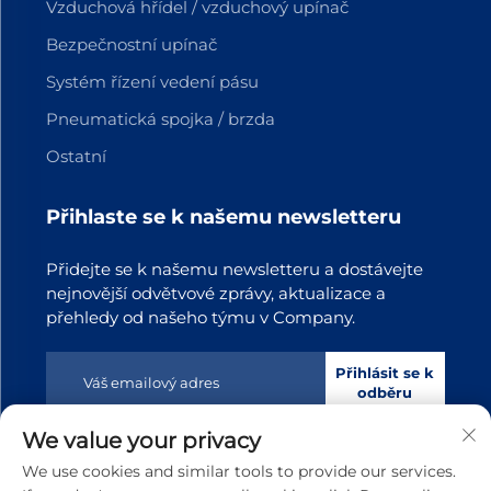
Vzduchová hřídel / vzduchový upínač
Bezpečnostní upínač
Systém řízení vedení pásu
Pneumatická spojka / brzda
Ostatní
Přihlaste se k našemu newsletteru
Přidejte se k našemu newsletteru a dostávejte
nejnovější odvětvové zprávy, aktualizace a
přehledy od našeho týmu v Company.
Přihlásit se k
odběru
We value your privacy
Copyright © 2025 Dongguan Tianji Transmission Technology
We use cookies and similar tools to provide our services.