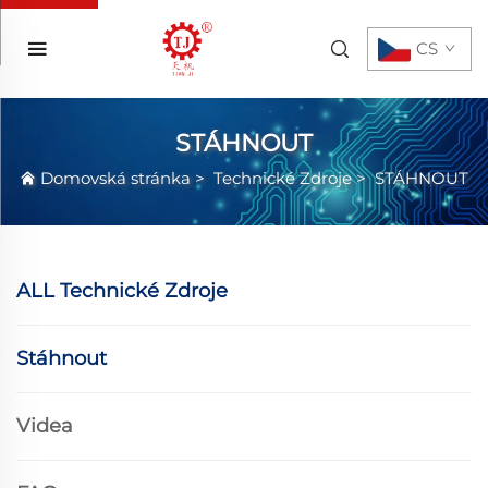
CS
STÁHNOUT
Domovská stránka
>
Technické Zdroje
>
STÁHNOUT
ALL Technické Zdroje
Stáhnout
Videa