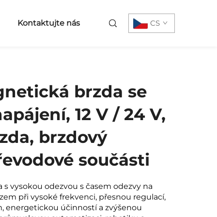
Kontaktujte nás
CS
netická brzda se
pájení, 12 V / 24 V,
rzda, brzdový
převodové součásti
a s vysokou odezvou s časem odezvy na
zem při vysoké frekvenci, přesnou regulací,
m, energetickou účinností a zvýšenou