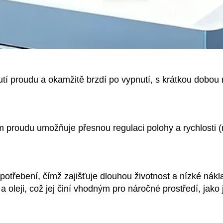
tí proudu a okamžitě brzdí po vypnutí, s krátkou dobou re
 proudu umožňuje přesnou regulaci polohy a rychlosti (
otřebení, čímž zajišťuje dlouhou životnost a nízké nákla
 oleji, což jej činí vhodným pro náročné prostředí, jako