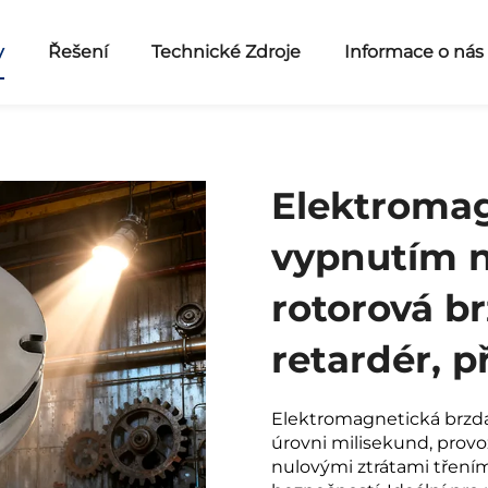
y
Řešení
Technické Zdroje
Informace o nás
Elektromag
vypnutím na
rotorová b
retardér, 
Elektromagnetická brzd
úrovni milisekund, provo
nulovými ztrátami tření