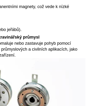
manentními magnety, což vede k nízké
ebo jeřábů).
ravinářský průmysl
pomaluje nebo zastavuje pohyb pomocí
 průmyslových a civilních aplikacích, jako
zařízení.