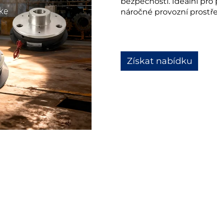
bezpečností. Ideální pro
náročné provozní prostře
Získat nabídku