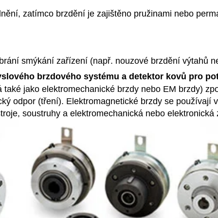
nění, zatímco brzdění je zajištěno pružinami nebo per
brání smýkání zařízení (např. nouzové brzdění výtahů n
slového brzdového systému a detektor kovů pro pot
ná také jako elektromechanické brzdy nebo EM brzdy) z
ký odpor (tření). Elektromagnetické brzdy se používají v
í stroje, soustruhy a elektromechanická nebo elektronická 