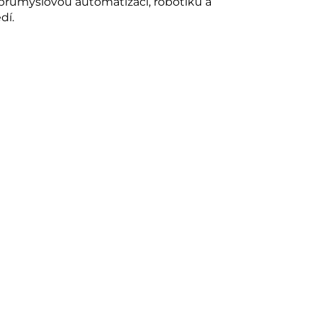
 průmyslovou automatizaci, robotiku a
dí.