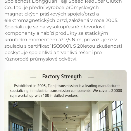
Společnost Dongguan Taiji Speed Reducer Clutch
Co., Ltd. je přední výrobce průmyslových
magnetických práškových spojek/brzd a
elektromagnetických brzd, založená v roce 2005.
Specializuje se na vysokopřesné převodové
komponenty a nabízí produkty se statickým
krouticím momentem až 7,5 N·m; provozuje se v
souladu s certifikací ISO9001. S 20letou zkušeností
poskytuje spolehlivá a trvanlivá řešení pro
různorodé průmyslové odvětví.