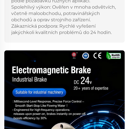
podle požadavků různých aplikací.
Spolehlivý výkon: Ověřen v mnoha odvětvích,
včetně maloobchodu, potravinářských
obchodů a oprav strojního zařízení.
Zákaznická podpora: Rychlé vyřešení
jakýchkoli kvalitních problémů do 24 hodin.