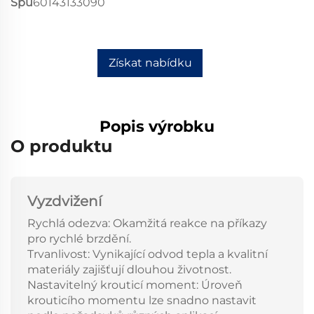
Spu
60143133090
Získat nabídku
Popis výrobku
O produktu
Vyzdvižení
Rychlá odezva: Okamžitá reakce na příkazy
pro rychlé brzdění.
Trvanlivost: Vynikající odvod tepla a kvalitní
materiály zajišťují dlouhou životnost.
Nastavitelný krouticí moment: Úroveň
krouticího momentu lze snadno nastavit