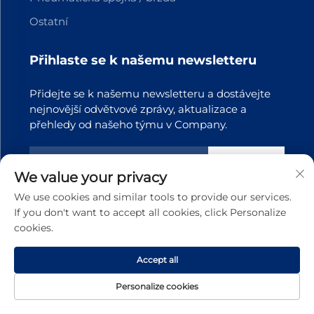
Ostatní
Přihlaste se k našemu newsletteru
Přidejte se k našemu newsletteru a dostávejte
nejnovější odvětvové zprávy, aktualizace a
přehledy od našeho týmu v Company.
Přihlásit se k
odběru
We value your privacy
We use cookies and similar tools to provide our services.
If you don't want to accept all cookies, click Personalize
Copyright © 2025 Dongguan Tianji Transmission Technology
cookies.
s.r.o. Všechna práva vyhrazena
Zásady ochrany soukromí
Accept all
Posunout nahoru
Personalize cookies
Domovská
Produkt
O nás
KONTAKT