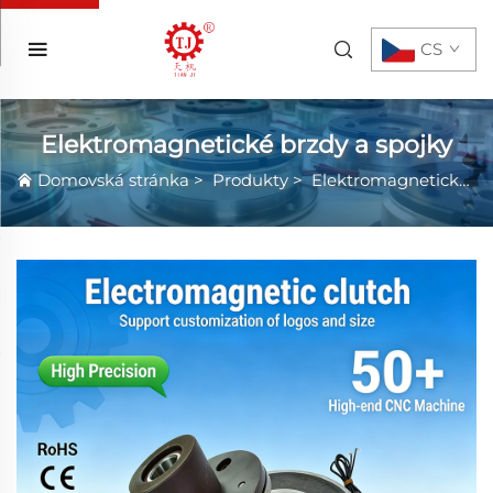
CS
Elektromagnetické brzdy a spojky
Domovská stránka
>
Produkty
>
Elektromagnetické brzdy a spojky