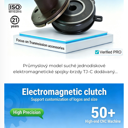
Průmyslový model suché jednodiskové
elektromagnetické spojky-brzdy TJ-C dodávaný
přímo z výrobního závodu