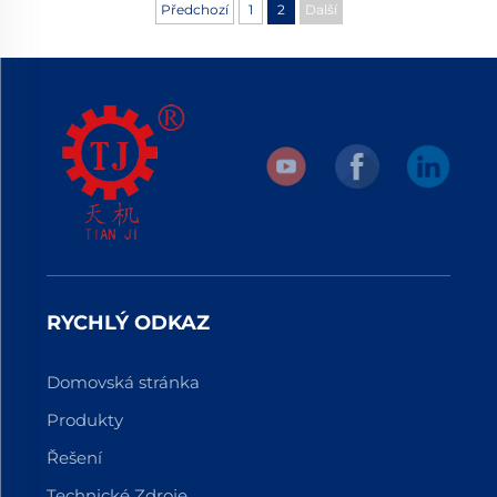
Předchozí
1
2
Další
RYCHLÝ ODKAZ
Domovská stránka
Produkty
Řešení
Technické Zdroje