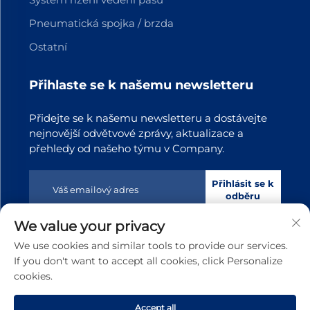
Pneumatická spojka / brzda
Ostatní
Přihlaste se k našemu newsletteru
Přidejte se k našemu newsletteru a dostávejte
nejnovější odvětvové zprávy, aktualizace a
přehledy od našeho týmu v Company.
Přihlásit se k
odběru
We value your privacy
Copyright © 2025 Dongguan Tianji Transmission Technology
We use cookies and similar tools to provide our services.
s.r.o. Všechna práva vyhrazena
Zásady ochrany soukromí
If you don't want to accept all cookies, click Personalize
cookies.
Posunout nahoru
Accept all