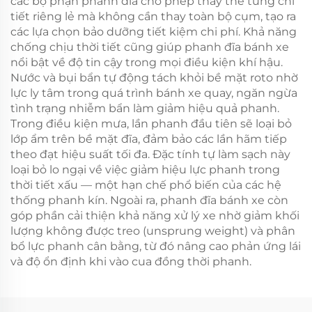
các bộ phận phanh đĩa cho phép thay thế từng chi
tiết riêng lẻ mà không cần thay toàn bộ cụm, tạo ra
các lựa chọn bảo dưỡng tiết kiệm chi phí. Khả năng
chống chịu thời tiết cũng giúp phanh đĩa bánh xe
nổi bật về độ tin cậy trong mọi điều kiện khí hậu.
Nước và bụi bẩn tự động tách khỏi bề mặt roto nhờ
lực ly tâm trong quá trình bánh xe quay, ngăn ngừa
tình trạng nhiễm bẩn làm giảm hiệu quả phanh.
Trong điều kiện mưa, lần phanh đầu tiên sẽ loại bỏ
lớp ẩm trên bề mặt đĩa, đảm bảo các lần hãm tiếp
theo đạt hiệu suất tối đa. Đặc tính tự làm sạch này
loại bỏ lo ngại về việc giảm hiệu lực phanh trong
thời tiết xấu — một hạn chế phổ biến của các hệ
thống phanh kín. Ngoài ra, phanh đĩa bánh xe còn
góp phần cải thiện khả năng xử lý xe nhờ giảm khối
lượng không được treo (unsprung weight) và phân
bổ lực phanh cân bằng, từ đó nâng cao phản ứng lái
và độ ổn định khi vào cua đồng thời phanh.