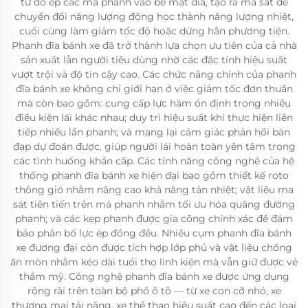
từ đó ép các má phanh vào bề mặt đĩa, tạo ra ma sát để
chuyển đổi năng lượng động học thành năng lượng nhiệt,
cuối cùng làm giảm tốc độ hoặc dừng hẳn phương tiện.
Phanh đĩa bánh xe đã trở thành lựa chọn ưu tiên của cả nhà
sản xuất lẫn người tiêu dùng nhờ các đặc tính hiệu suất
vượt trội và độ tin cậy cao. Các chức năng chính của phanh
đĩa bánh xe không chỉ giới hạn ở việc giảm tốc đơn thuần
mà còn bao gồm: cung cấp lực hãm ổn định trong nhiều
điều kiện lái khác nhau; duy trì hiệu suất khi thực hiện liên
tiếp nhiều lần phanh; và mang lại cảm giác phản hồi bàn
đạp dự đoán được, giúp người lái hoàn toàn yên tâm trong
các tình huống khẩn cấp. Các tính năng công nghệ của hệ
thống phanh đĩa bánh xe hiện đại bao gồm thiết kế roto
thông gió nhằm nâng cao khả năng tản nhiệt; vật liệu ma
sát tiên tiến trên má phanh nhằm tối ưu hóa quãng đường
phanh; và các kẹp phanh được gia công chính xác để đảm
bảo phân bố lực ép đồng đều. Nhiều cụm phanh đĩa bánh
xe đương đại còn được tích hợp lớp phủ và vật liệu chống
ăn mòn nhằm kéo dài tuổi thọ linh kiện mà vẫn giữ được vẻ
thẩm mỹ. Công nghệ phanh đĩa bánh xe được ứng dụng
rộng rãi trên toàn bộ phổ ô tô — từ xe con cỡ nhỏ, xe
thương mại tải nặng, xe thể thao hiệu suất cao đến các loại