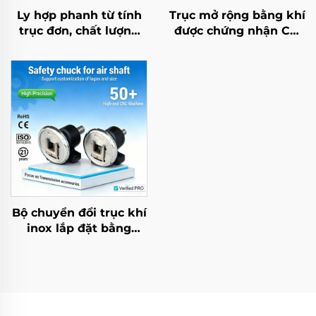
Ly hợp phanh từ tính
Trục mở rộng bằng khí
trục đơn, chất lượng
được chứng nhận CE,
cao, tiêu chuẩn OEM
loại chốt, hợp kim
DIN, mới
nhôm, con lăn dệt may
ma sát thấp
Bộ chuyển đổi trục khí
inox lắp đặt bằng
chân, mâm kẹp an
toàn, bạc đạn kiểu
mẫu 35