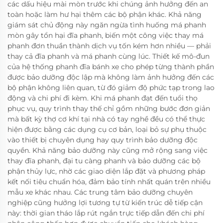
các dấu hiệu mài mòn trước khi chúng ảnh hưởng đến an
toàn hoặc làm hư hại thêm các bộ phận khác. Khả năng
giám sát chủ động này ngăn ngừa tình huống má phanh
mòn gây tổn hại đĩa phanh, biến một công việc thay má
phanh đơn thuần thành dịch vụ tốn kém hơn nhiều — phải
thay cả đĩa phanh và má phanh cùng lúc. Thiết kế mô-đun
của hệ thống phanh đĩa bánh xe cho phép từng thành phần
được bảo dưỡng độc lập mà không làm ảnh hưởng đến các
bộ phận không liên quan, từ đó giảm độ phức tạp trong lao
động và chi phí đi kèm. Khi má phanh đạt đến tuổi thọ
phục vụ, quy trình thay thế chỉ gồm những bước đơn giản
mà bất kỳ thợ cơ khí tại nhà có tay nghề đều có thể thực
hiện được bằng các dụng cụ cơ bản, loại bỏ sự phụ thuộc
vào thiết bị chuyên dụng hay quy trình bảo dưỡng độc
quyền. Khả năng bảo dưỡng này cũng mở rộng sang việc
thay đĩa phanh, đại tu càng phanh và bảo dưỡng các bộ
phận thủy lực, nhờ các giao diện lắp đặt và phương pháp
kết nối tiêu chuẩn hóa, đảm bảo tính nhất quán trên nhiều
mẫu xe khác nhau. Các trung tâm bảo dưỡng chuyên
nghiệp cũng hưởng lợi tương tự từ kiến trúc dễ tiếp cận
này: thời gian tháo lắp rút ngắn trực tiếp dẫn đến chi phí