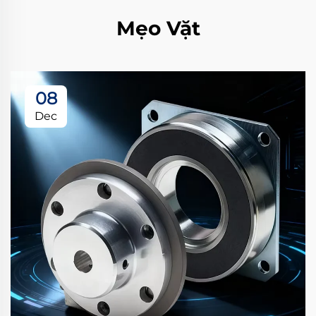
Mẹo Vặt
08
Dec