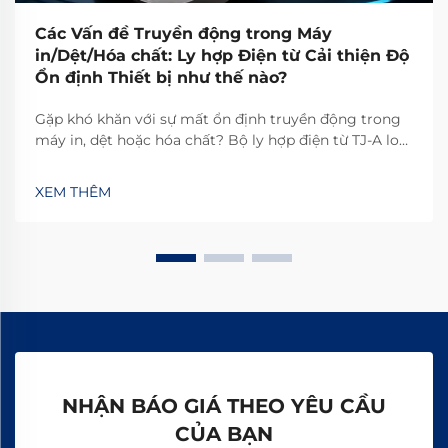
Các Vấn đề Truyền động trong Máy
in/Dệt/Hóa chất: Ly hợp Điện từ Cải thiện Độ
Ổn định Thiết bị như thế nào?
Gặp khó khăn với sự mất ổn định truyền động trong
máy in, dệt hoặc hóa chất? Bộ ly hợp điện từ TJ-A loại
bỏ hiện tượng trượt, tăng năng suất 15–20% và đảm
bảo an toàn không chứa amiăng. Khám phá cách các
XEM THÊM
nhà sản xuất hàng đầu thế giới đạt độ tin cậy 99,8%—
yêu cầu bảng thông số kỹ thuật ngay hôm nay.
NHẬN BÁO GIÁ THEO YÊU CẦU
CỦA BẠN