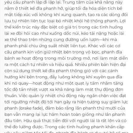
yêu cầu phanh lặp đi lặp lại. Trung tâm của khả năng này
nằm ở thiết kế đĩa phanh hở, giúp tối đa hóa diện tích bề
mặt tiếp xúc với không khí xung quanh, tạo ra các dòng đối
lưu tự nhiên liên tục loại bỏ nhiệt khỏi hệ thống phanh. Lợi
thế kiến trúc này đặc biệt có giá trị trong các tình huống
lái xe đòi hỏi cao như xuống dốc núi, kéo tải nặng hoặc lái
xe thể thao trên những cung đường uốn lượn—khi mà
phanh phải chịu ứng suất nhiệt liên tục. Khác với các cơ
cấu phanh kín vốn giữ nhiệt bên trong vỏ bọc, phanh đĩa
bánh xe hoạt động trong môi trường mở, nơi làm mát diễn
ra một cách tự nhiên và hiệu quả. Nhiều phiên bản hiện đại
còn sử dụng thiết kế đĩa phanh thông gió với các cánh
hướng khí bên trong, đẩy luồng không khí xuyên qua đĩa
khi nó quay—hoạt động như một quạt ly tâm nhằm tăng
tốc độ tản nhiệt vượt xa khả năng làm mát thụ động đơn
thuần. Việc quản lý nhiệt chủ động này ngăn chặn việc đạt
tới ngưỡng nhiệt độ tới hạn gây ra hiện tượng suy giảm lực
phanh (brake fade), đảm bảo rằng lần phanh thứ mười của
bạn vẫn mang lại lực hãm hoàn toàn giống như lần phanh
đầu tiên. Hậu quả thực tiễn đối với người lái là rất lớn và có
thể đo lường được. Trong các tình huống phanh khẩn cấp