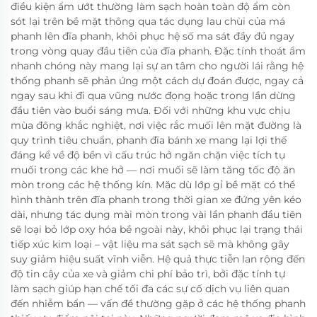
điều kiện ẩm ướt thường làm sạch hoàn toàn độ ẩm còn
sót lại trên bề mặt thông qua tác dụng lau chùi của má
phanh lên đĩa phanh, khôi phục hệ số ma sát đầy đủ ngay
trong vòng quay đầu tiên của đĩa phanh. Đặc tính thoát ẩm
nhanh chóng này mang lại sự an tâm cho người lái rằng hệ
thống phanh sẽ phản ứng một cách dự đoán được, ngay cả
ngay sau khi đi qua vũng nước đọng hoặc trong lần dừng
đầu tiên vào buổi sáng mưa. Đối với những khu vực chịu
mùa đông khắc nghiệt, nơi việc rắc muối lên mặt đường là
quy trình tiêu chuẩn, phanh đĩa bánh xe mang lại lợi thế
đáng kể về độ bền vì cấu trúc hở ngăn chặn việc tích tụ
muối trong các khe hở — nơi muối sẽ làm tăng tốc độ ăn
mòn trong các hệ thống kín. Mặc dù lớp gỉ bề mặt có thể
hình thành trên đĩa phanh trong thời gian xe đứng yên kéo
dài, nhưng tác dụng mài mòn trong vài lần phanh đầu tiên
sẽ loại bỏ lớp oxy hóa bề ngoài này, khôi phục lại trạng thái
tiếp xúc kim loại – vật liệu ma sát sạch sẽ mà không gây
suy giảm hiệu suất vĩnh viễn. Hệ quả thực tiễn lan rộng đến
độ tin cậy của xe và giảm chi phí bảo trì, bởi đặc tính tự
làm sạch giúp hạn chế tối đa các sự cố dịch vụ liên quan
đến nhiễm bẩn — vấn đề thường gặp ở các hệ thống phanh