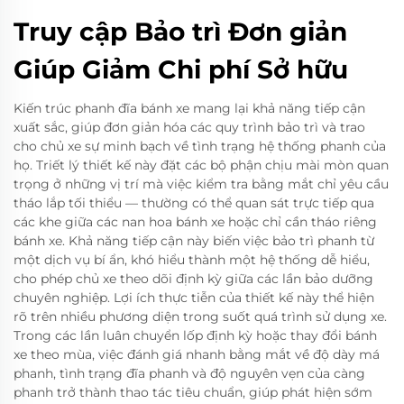
Truy cập Bảo trì Đơn giản
Giúp Giảm Chi phí Sở hữu
Kiến trúc phanh đĩa bánh xe mang lại khả năng tiếp cận
xuất sắc, giúp đơn giản hóa các quy trình bảo trì và trao
cho chủ xe sự minh bạch về tình trạng hệ thống phanh của
họ. Triết lý thiết kế này đặt các bộ phận chịu mài mòn quan
trọng ở những vị trí mà việc kiểm tra bằng mắt chỉ yêu cầu
tháo lắp tối thiểu — thường có thể quan sát trực tiếp qua
các khe giữa các nan hoa bánh xe hoặc chỉ cần tháo riêng
bánh xe. Khả năng tiếp cận này biến việc bảo trì phanh từ
một dịch vụ bí ẩn, khó hiểu thành một hệ thống dễ hiểu,
cho phép chủ xe theo dõi định kỳ giữa các lần bảo dưỡng
chuyên nghiệp. Lợi ích thực tiễn của thiết kế này thể hiện
rõ trên nhiều phương diện trong suốt quá trình sử dụng xe.
Trong các lần luân chuyển lốp định kỳ hoặc thay đổi bánh
xe theo mùa, việc đánh giá nhanh bằng mắt về độ dày má
phanh, tình trạng đĩa phanh và độ nguyên vẹn của càng
phanh trở thành thao tác tiêu chuẩn, giúp phát hiện sớm