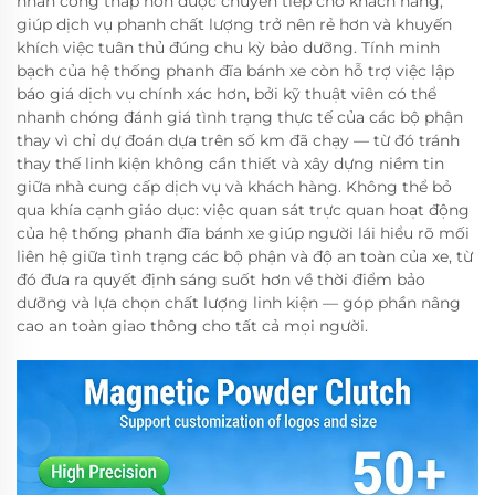
nhân công thấp hơn được chuyển tiếp cho khách hàng,
giúp dịch vụ phanh chất lượng trở nên rẻ hơn và khuyến
khích việc tuân thủ đúng chu kỳ bảo dưỡng. Tính minh
bạch của hệ thống phanh đĩa bánh xe còn hỗ trợ việc lập
báo giá dịch vụ chính xác hơn, bởi kỹ thuật viên có thể
nhanh chóng đánh giá tình trạng thực tế của các bộ phận
thay vì chỉ dự đoán dựa trên số km đã chạy — từ đó tránh
thay thế linh kiện không cần thiết và xây dựng niềm tin
giữa nhà cung cấp dịch vụ và khách hàng. Không thể bỏ
qua khía cạnh giáo dục: việc quan sát trực quan hoạt động
của hệ thống phanh đĩa bánh xe giúp người lái hiểu rõ mối
liên hệ giữa tình trạng các bộ phận và độ an toàn của xe, từ
đó đưa ra quyết định sáng suốt hơn về thời điểm bảo
dưỡng và lựa chọn chất lượng linh kiện — góp phần nâng
cao an toàn giao thông cho tất cả mọi người.