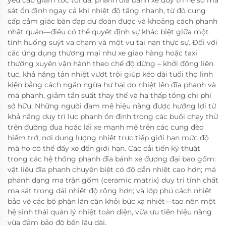
yêu cầu giảm tốc tối đa, phanh đĩa bánh xe duy trì hệ số ma
sát ổn định ngay cả khi nhiệt độ tăng nhanh, từ đó cung
cấp cảm giác bàn đạp dự đoán được và khoảng cách phanh
nhất quán—điều có thể quyết định sự khác biệt giữa một
tình huống suýt va chạm và một vụ tai nạn thực sự. Đối với
các ứng dụng thương mại như xe giao hàng hoặc taxi
thường xuyên vận hành theo chế độ dừng – khởi động liên
tục, khả năng tản nhiệt vượt trội giúp kéo dài tuổi thọ linh
kiện bằng cách ngăn ngừa hư hại do nhiệt lên đĩa phanh và
má phanh, giảm tần suất thay thế và hạ thấp tổng chi phí
sở hữu. Những người đam mê hiệu năng được hưởng lợi từ
khả năng duy trì lực phanh ổn định trong các buổi chạy thử
trên đường đua hoặc lái xe mạnh mẽ trên các cung đèo
hiểm trở, nơi dung lượng nhiệt trực tiếp giới hạn mức độ
mà họ có thể đẩy xe đến giới hạn. Các cải tiến kỹ thuật
trong các hệ thống phanh đĩa bánh xe đương đại bao gồm:
vật liệu đĩa phanh chuyên biệt có độ dẫn nhiệt cao hơn; má
phanh dạng ma trận gốm (ceramic matrix) duy trì tính chất
ma sát trong dải nhiệt độ rộng hơn; và lớp phủ cách nhiệt
bảo vệ các bộ phận lân cận khỏi bức xạ nhiệt—tạo nên một
hệ sinh thái quản lý nhiệt toàn diện, vừa ưu tiên hiệu năng
vừa đảm bảo độ bền lâu dài.