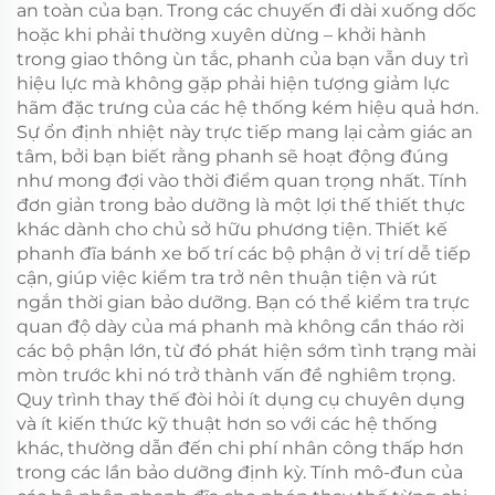
an toàn của bạn. Trong các chuyến đi dài xuống dốc
hoặc khi phải thường xuyên dừng – khởi hành
trong giao thông ùn tắc, phanh của bạn vẫn duy trì
hiệu lực mà không gặp phải hiện tượng giảm lực
hãm đặc trưng của các hệ thống kém hiệu quả hơn.
Sự ổn định nhiệt này trực tiếp mang lại cảm giác an
tâm, bởi bạn biết rằng phanh sẽ hoạt động đúng
như mong đợi vào thời điểm quan trọng nhất. Tính
đơn giản trong bảo dưỡng là một lợi thế thiết thực
khác dành cho chủ sở hữu phương tiện. Thiết kế
phanh đĩa bánh xe bố trí các bộ phận ở vị trí dễ tiếp
cận, giúp việc kiểm tra trở nên thuận tiện và rút
ngắn thời gian bảo dưỡng. Bạn có thể kiểm tra trực
quan độ dày của má phanh mà không cần tháo rời
các bộ phận lớn, từ đó phát hiện sớm tình trạng mài
mòn trước khi nó trở thành vấn đề nghiêm trọng.
Quy trình thay thế đòi hỏi ít dụng cụ chuyên dụng
và ít kiến thức kỹ thuật hơn so với các hệ thống
khác, thường dẫn đến chi phí nhân công thấp hơn
trong các lần bảo dưỡng định kỳ. Tính mô-đun của