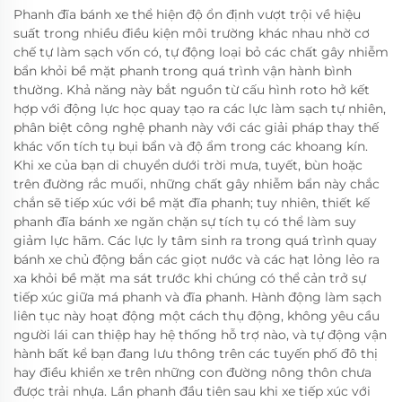
Phanh đĩa bánh xe thể hiện độ ổn định vượt trội về hiệu
suất trong nhiều điều kiện môi trường khác nhau nhờ cơ
chế tự làm sạch vốn có, tự động loại bỏ các chất gây nhiễm
bẩn khỏi bề mặt phanh trong quá trình vận hành bình
thường. Khả năng này bắt nguồn từ cấu hình roto hở kết
hợp với động lực học quay tạo ra các lực làm sạch tự nhiên,
phân biệt công nghệ phanh này với các giải pháp thay thế
khác vốn tích tụ bụi bẩn và độ ẩm trong các khoang kín.
Khi xe của bạn di chuyển dưới trời mưa, tuyết, bùn hoặc
trên đường rắc muối, những chất gây nhiễm bẩn này chắc
chắn sẽ tiếp xúc với bề mặt đĩa phanh; tuy nhiên, thiết kế
phanh đĩa bánh xe ngăn chặn sự tích tụ có thể làm suy
giảm lực hãm. Các lực ly tâm sinh ra trong quá trình quay
bánh xe chủ động bắn các giọt nước và các hạt lỏng lẻo ra
xa khỏi bề mặt ma sát trước khi chúng có thể cản trở sự
tiếp xúc giữa má phanh và đĩa phanh. Hành động làm sạch
liên tục này hoạt động một cách thụ động, không yêu cầu
người lái can thiệp hay hệ thống hỗ trợ nào, và tự động vận
hành bất kể bạn đang lưu thông trên các tuyến phố đô thị
hay điều khiển xe trên những con đường nông thôn chưa
được trải nhựa. Lần phanh đầu tiên sau khi xe tiếp xúc với