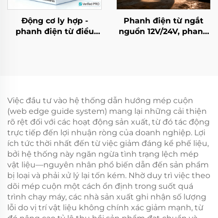
Động cơ ly hợp -
Phanh điện từ ngắt
phanh điện từ điều
nguồn 12V/24V, phanh
chỉnh mô-men xoắn
rô-to, bộ hãm tốc, linh
TJ-C, 24 VDC, 8 W, có
kiện truyền động
bạc đạn, dùng cho
máy móc dệt
Việc đầu tư vào hệ thống dẫn hướng mép cuộn
(web edge guide system) mang lại những cải thiện
rõ rệt đối với các hoạt động sản xuất, từ đó tác động
trực tiếp đến lợi nhuận ròng của doanh nghiệp. Lợi
ích tức thời nhất đến từ việc giảm đáng kể phế liệu,
bởi hệ thống này ngăn ngừa tình trạng lệch mép
vật liệu—nguyên nhân phổ biến dẫn đến sản phẩm
bị loại và phải xử lý lại tốn kém. Nhờ duy trì việc theo
dõi mép cuộn một cách ổn định trong suốt quá
trình chạy máy, các nhà sản xuất ghi nhận số lượng
lỗi do vị trí vật liệu không chính xác giảm mạnh, từ