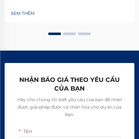
bỏ hiện tượng trượt, tăng năng suất 15–20% và đảm
bảo an toàn không chứa amiăng. Khám phá cách các
XEM THÊM
nhà sản xuất hàng đầu thế giới đạt độ tin cậy 99,8%—
yêu cầu bảng thông số kỹ thuật ngay hôm nay.
NHẬN BÁO GIÁ THEO YÊU CẦU
CỦA BẠN
Hãy cho chúng tôi biết yêu cầu của bạn để nhận
được giải pháp được cá nhân hóa cho dự án của
bạn.
Tên