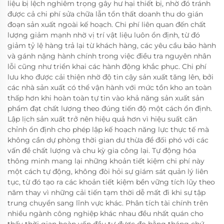
liệu bị lệch nghiêm trọng gây hư hại thiết bị, nhờ đó tránh
được cả chi phí sửa chữa lẫn tổn thất doanh thu do gián
đoạn sản xuất ngoài kế hoạch. Chi phí liên quan đến chất
lượng giảm mạnh nhờ vị trí vật liệu luôn ổn định, từ đó
giảm tỷ lệ hàng trả lại từ khách hàng, các yêu cầu bảo hành
và gánh nặng hành chính trong việc điều tra nguyên nhân
lỗi cũng như triển khai các hành động khắc phục. Chi phí
lưu kho được cải thiện nhờ độ tin cậy sản xuất tăng lên, bởi
các nhà sản xuất có thể vận hành với mức tồn kho an toàn
thấp hơn khi hoàn toàn tự tin vào khả năng sản xuất sản
phẩm đạt chất lượng theo đúng tiến độ một cách ổn định.
Lập lịch sản xuất trở nên hiệu quả hơn vì hiệu suất căn
chỉnh ổn định cho phép lập kế hoạch năng lực thực tế mà
không cần dự phòng thời gian dư thừa để đối phó với các
vấn đề chất lượng và chu kỳ gia công lại. Tự động hóa
thông minh mang lại những khoản tiết kiệm chi phí này
một cách tự động, không đòi hỏi sự giám sát quản lý liên
tục, từ đó tạo ra các khoản tiết kiệm bền vững tích lũy theo
năm thay vì những cải tiến tạm thời dễ mất đi khi sự tập
trung chuyển sang lĩnh vực khác. Phân tích tài chính trên
nhiều ngành công nghiệp khác nhau đều nhất quán cho
thấy thời gian hoàn vốn đầu tư được đo bằng tháng chứ