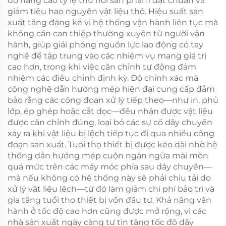
đó nâng cao tỷ lệ thu hồi sản phẩm đạt chuẩn và
giảm tiêu hao nguyên vật liệu thô. Hiệu suất sản
xuất tăng đáng kể vì hệ thống vận hành liên tục mà
không cần can thiệp thường xuyên từ người vận
hành, giúp giải phóng nguồn lực lao động có tay
nghề để tập trung vào các nhiệm vụ mang giá trị
cao hơn, trong khi việc căn chỉnh tự động đảm
nhiệm các điều chỉnh định kỳ. Độ chính xác mà
công nghệ dẫn hướng mép hiện đại cung cấp đảm
bảo rằng các công đoạn xử lý tiếp theo—như in, phủ
lớp, ép ghép hoặc cắt dọc—đều nhận được vật liệu
được căn chỉnh đúng, loại bỏ các sự cố dây chuyền
xảy ra khi vật liệu bị lệch tiếp tục đi qua nhiều công
đoạn sản xuất. Tuổi thọ thiết bị được kéo dài nhờ hệ
thống dẫn hướng mép cuộn ngăn ngừa mài mòn
quá mức trên các máy móc phía sau dây chuyền—
mà nếu không có hệ thống này sẽ phải chịu tải do
xử lý vật liệu lệch—từ đó làm giảm chi phí bảo trì và
gia tăng tuổi thọ thiết bị vốn đầu tư. Khả năng vận
hành ở tốc độ cao hơn cũng được mở rộng, vì các
nhà sản xuất ngày càng tự tin tăng tốc độ dây