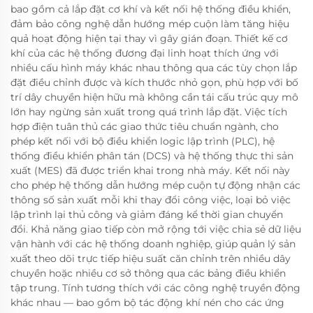
bao gồm cả lắp đặt cơ khí và kết nối hệ thống điều khiển,
đảm bảo công nghệ dẫn hướng mép cuộn làm tăng hiệu
quả hoạt động hiện tại thay vì gây gián đoạn. Thiết kế cơ
khí của các hệ thống đương đại linh hoạt thích ứng với
nhiều cấu hình máy khác nhau thông qua các tùy chọn lắp
đặt điều chỉnh được và kích thước nhỏ gọn, phù hợp với bố
trí dây chuyền hiện hữu mà không cần tái cấu trúc quy mô
lớn hay ngừng sản xuất trong quá trình lắp đặt. Việc tích
hợp điện tuân thủ các giao thức tiêu chuẩn ngành, cho
phép kết nối với bộ điều khiển logic lập trình (PLC), hệ
thống điều khiển phân tán (DCS) và hệ thống thực thi sản
xuất (MES) đã được triển khai trong nhà máy. Kết nối này
cho phép hệ thống dẫn hướng mép cuộn tự động nhận các
thông số sản xuất mỗi khi thay đổi công việc, loại bỏ việc
lập trình lại thủ công và giảm đáng kể thời gian chuyển
đổi. Khả năng giao tiếp còn mở rộng tới việc chia sẻ dữ liệu
vận hành với các hệ thống doanh nghiệp, giúp quản lý sản
xuất theo dõi trực tiếp hiệu suất căn chỉnh trên nhiều dây
chuyền hoặc nhiều cơ sở thông qua các bảng điều khiển
tập trung. Tính tương thích với các công nghệ truyền động
khác nhau — bao gồm bộ tác động khí nén cho các ứng