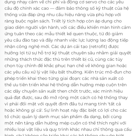
dụng nhạy cảm về chi phí và động cơ servo cho các yêu
cầu độ chính xác cao — đảm bảo thông số kỹ thuật của hệ
thống vừa đáp ứng nhu cầu hiệu năng vừa phù hợp với
ràng buộc ngân sách. Triết lý tích hợp còn áp dụng cho
giao diện người vận hành, với các điều khiển màn hình cảm
ứng tuân theo các mẫu thiết kế quen thuộc, từ đó giảm
yêu cầu đào tạo và đẩy nhanh việc lực lượng lao động tiếp
nhận công nghệ mới. Các dự án cải tạo (retrofit) được
hưởng lợi từ sự hỗ trợ kỹ thuật chuyên sâu nhằm giải quyết
những thách thức đặc thù trên thiết bị cũ, cùng các tùy
chọn tùy chỉnh để khắc phục hạn chế về không gian hoặc
các yêu cầu xử lý vật liệu bất thường. Kiến trúc mô-đun cho
phép triển khai theo từng giai đoạn: các nhà sản xuất có
thể ưu tiên triển khai hệ thống dẫn hướng mép cuộn trên
các dây chuyền sản xuất then chốt trước, xác minh hiệu
quả đạt được, sau đó mở rộng một cách có hệ thống thay
vì phải đối mặt với quyết định đầu tư mang tính 'tất cả
hoặc không gì cả'. Sự linh hoạt này đặc biệt có lợi cho các
tổ chức quản lý danh mục sản phẩm đa dạng, bởi cùng
một nền tảng dẫn hướng mép cuộn có thể thích nghi với
nhiều loại vật liệu và quy trình khác nhau chỉ thông qua cấu
hình, chứ không cần triển khai các hệ thống chuyên biệt