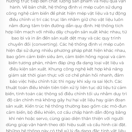
hưởng trực tiếp đến chất lượng sản phẩm và hiệu quả vận
hành. Về bản chất, hệ thống định vị mép cuộn sử dụng
công nghệ cảm biến để phát hiện mép vật liệu và tự động
điều chỉnh vị trí các trục lăn nhằm giữ cho vật liệu luôn
nằm đúng tâm trên đường dẫn quy định. Hệ thống tích
hợp liền mạch với nhiều dây chuyền sản xuất khác nhau, từ
bao bì và in ấn đến sản xuất dệt may và các quy trình
chuyển đổi (converting). Các hệ thống định vị mép cuộn
hiện đại sử dụng nhiều phương pháp phát hiện khác nhau,
bao gồm cảm biến siêu âm, cảm biến hồng ngoại và cảm
biến tương phản, nhằm đáp ứng đa dạng loại vật liệu và
điều kiện sản xuất. Khung công nghệ kết hợp khả năng
giám sát thời gian thực với cơ chế phản hồi nhanh, đảm
bảo việc hiệu chỉnh tức thì ngay khi xảy ra sai lệch. Các
thuật toán điều khiển tiên tiến xử lý liên tục dữ liệu từ cảm
biến, tính toán các thông số điều chỉnh tối ưu nhằm duy trì
độ căn chỉnh mà không gây hư hại vật liệu hay gián đoạn
sản xuất. Kiến trúc hệ thống thường bao gồm các mô-đun
cảm biến, bộ điều khiển, cơ cấu chấp hành dẫn động bằng
khí nén hoặc servo, cùng giao diện thân thiện với người
dùng giúp vận hành theo dõi hiệu suất và cấu hình cài đặt.
Những hệ thống này có thể xử lý đa dạng đặc tính vật liệu,