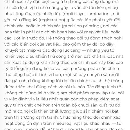
chính xác này đặc biệt có giá trị trong các ứng dụng mà
chỉ cần lệch vị trí nhỏ cũng gây ra vấn đề tốn kém, ví dụ
như công đoạn ép nhiều lớp (multi-layer lamination), nơi
yêu cầu đăng ký (registration) giữa các lớp phải tuyệt đối
chính xác, hoặc in chính xác (precision printing), nơi các
họa tiết in phải căn chỉnh hoàn hảo với mép vật liệu hoặc
các lượt in trước đó. Hệ thống theo dõi tự động thích nghi
với các biến đổi của vật liệu, bao gồm thay đổi độ dày,
khuyết tật mép và dao động lực căng — những yếu tố
khiến việc điều khiển thủ công trở nên bất khả thi. Các nhà
sản xuất áp dụng khả năng theo dõi chính xác này báo cáo
tỷ lệ lỗi giảm đáng kể so với các phương pháp căn chỉnh
thủ công hoặc ít tinh vi hơn; một số dây chuyền sản xuất
đạt gần như bằng không lỗi do căn chỉnh sau khi hệ thống
được triển khai đúng cách và tối ưu hóa. Tác động kinh tế
không chỉ dừng lại ở việc giảm phế phẩm ngay lập tức, bởi
vì việc định vị vật liệu nhất quán còn cho phép kiểm soát
quy trình chặt chẽ hơn trên toàn bộ chuỗi sản xuất, từ đó
mở ra cơ hội cải thiện chất lượng giúp sản phẩm nổi bật
trên thị trường cạnh tranh. Chức năng theo dõi chính xác
hoạt động ổn định trên nhiều loại vật liệu khác nhau — từ
các màng mỏng, dễ hư hại đòi hỏi xử lý nhẹ nhàng, đến các