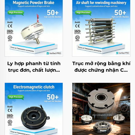
Ly hợp phanh từ tính
Trục mở rộng bằng khí
trục đơn, chất lượng
được chứng nhận CE,
cao, tiêu chuẩn OEM
loại chốt, hợp kim
DIN, mới
nhôm, con lăn dệt may
ma sát thấp