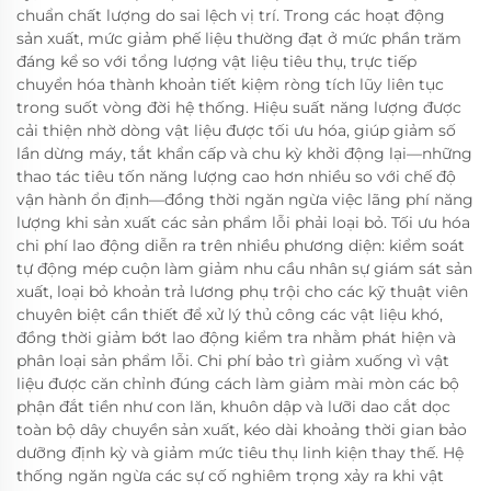
chuẩn chất lượng do sai lệch vị trí. Trong các hoạt động
sản xuất, mức giảm phế liệu thường đạt ở mức phần trăm
đáng kể so với tổng lượng vật liệu tiêu thụ, trực tiếp
chuyển hóa thành khoản tiết kiệm ròng tích lũy liên tục
trong suốt vòng đời hệ thống. Hiệu suất năng lượng được
cải thiện nhờ dòng vật liệu được tối ưu hóa, giúp giảm số
lần dừng máy, tắt khẩn cấp và chu kỳ khởi động lại—những
thao tác tiêu tốn năng lượng cao hơn nhiều so với chế độ
vận hành ổn định—đồng thời ngăn ngừa việc lãng phí năng
lượng khi sản xuất các sản phẩm lỗi phải loại bỏ. Tối ưu hóa
chi phí lao động diễn ra trên nhiều phương diện: kiểm soát
tự động mép cuộn làm giảm nhu cầu nhân sự giám sát sản
xuất, loại bỏ khoản trả lương phụ trội cho các kỹ thuật viên
chuyên biệt cần thiết để xử lý thủ công các vật liệu khó,
đồng thời giảm bớt lao động kiểm tra nhằm phát hiện và
phân loại sản phẩm lỗi. Chi phí bảo trì giảm xuống vì vật
liệu được căn chỉnh đúng cách làm giảm mài mòn các bộ
phận đắt tiền như con lăn, khuôn dập và lưỡi dao cắt dọc
toàn bộ dây chuyền sản xuất, kéo dài khoảng thời gian bảo
dưỡng định kỳ và giảm mức tiêu thụ linh kiện thay thế. Hệ
thống ngăn ngừa các sự cố nghiêm trọng xảy ra khi vật