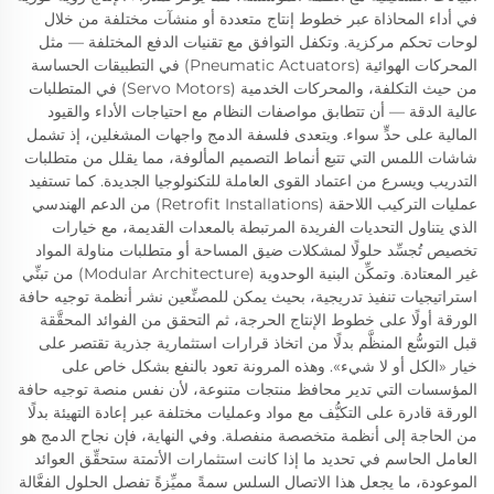
في أداء المحاذاة عبر خطوط إنتاج متعددة أو منشآت مختلفة من خلال
لوحات تحكم مركزية. وتكفل التوافق مع تقنيات الدفع المختلفة — مثل
المحركات الهوائية (Pneumatic Actuators) في التطبيقات الحساسة
من حيث التكلفة، والمحركات الخدمية (Servo Motors) في المتطلبات
عالية الدقة — أن تتطابق مواصفات النظام مع احتياجات الأداء والقيود
المالية على حدٍّ سواء. ويتعدى فلسفة الدمج واجهات المشغلين، إذ تشمل
شاشات اللمس التي تتبع أنماط التصميم المألوفة، مما يقلل من متطلبات
التدريب ويسرع من اعتماد القوى العاملة للتكنولوجيا الجديدة. كما تستفيد
عمليات التركيب اللاحقة (Retrofit Installations) من الدعم الهندسي
الذي يتناول التحديات الفريدة المرتبطة بالمعدات القديمة، مع خيارات
تخصيص تُجسِّد حلولًا لمشكلات ضيق المساحة أو متطلبات مناولة المواد
غير المعتادة. وتمكِّن البنية الوحدوية (Modular Architecture) من تبنِّي
استراتيجيات تنفيذ تدريجية، بحيث يمكن للمصنِّعين نشر أنظمة توجيه حافة
الورقة أولًا على خطوط الإنتاج الحرجة، ثم التحقق من الفوائد المحقَّقة
قبل التوسُّع المنظَّم بدلًا من اتخاذ قرارات استثمارية جذرية تقتصر على
خيار «الكل أو لا شيء». وهذه المرونة تعود بالنفع بشكل خاص على
المؤسسات التي تدير محافظ منتجات متنوعة، لأن نفس منصة توجيه حافة
الورقة قادرة على التكيُّف مع مواد وعمليات مختلفة عبر إعادة التهيئة بدلًا
من الحاجة إلى أنظمة متخصصة منفصلة. وفي النهاية، فإن نجاح الدمج هو
العامل الحاسم في تحديد ما إذا كانت استثمارات الأتمتة ستحقِّق العوائد
الموعودة، ما يجعل هذا الاتصال السلس سمةً مميِّزةً تفصل الحلول الفعَّالة