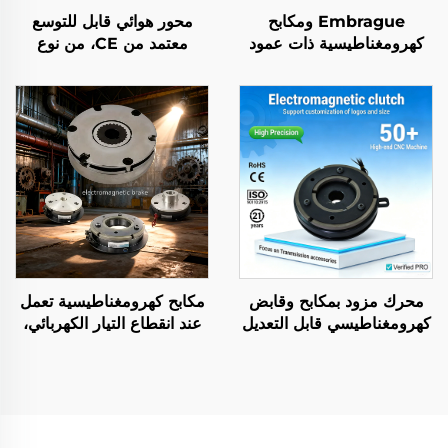
Embrague ومكابح
محور هوائي قابل للتوسع
كهرومغناطيسية ذات عمود
معتمد من CE، من نوع
واحد، عالية الجودة، وفق
المقبض، مصنوع من سبائك
معايير OEM وDIN، جديدة
الألومنيوم، أسطوانة نسيجية
منخفضة الاحتكاك
محرك مزود بمكابح وقابض
مكابح كهرومغناطيسية تعمل
كهرومغناطيسي قابل التعديل
عند انقطاع التيار الكهربائي،
عزم الدوران من طراز TJ-
12 فولت / 24 فولت، مكابح
C، جهد تشغيل 24 فولت تيار
دوّارة، مُبطِّئات انتقال
مستمر، وقدرة 8 واط،
الحركة، أجزاء نقل حركة
ومزود بمحمل لاستخدامه في
آلات النسيج