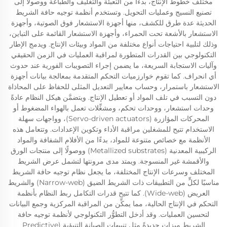
مختلف خطوط الإنتاج، بدءًا من التعبئة والتغليف والطباعة ووصولًا إلى
تصنيع النسيج وعمليات التحويل. وتستخدم أنظمة توجيه حافة الشريط
الحديثة عدة طرق للكشف، منها أجهزة الاستشعار فوق الصوتية، وأجهزة
الاستشعار بالأشعة تحت الحمراء، وأجهزة الاستشعار القائمة على التباين،
وذلك لتلبية احتياجات أنواع مختلفة من المواد وبيئات الإنتاج. ويدمج الإطار
التكنولوجي بين القدرات المتطورة لمراقبة العمليات في الزمن الحقيقي
وآليات الاستجابة السريعة، ما يضمن إجراء التصويبات الفورية عند حدوث
أي انحراف. كما تقوم خوارزميات التحكم المتقدمة بمعالجة بيانات أجهزة
الاستشعار باستمرار، وحساب معايير التعديل المثلى للحفاظ على المحاذاة
دون التسبب في تلف المواد أو تعطيل الإنتاج. ويتضمَّن هيكل النظام عادةً
وحدات استشعار، ووحدات تحكم، ومشغِّلات تعمل بالهواء المضغوط أو
المحركات المؤازرة (Servo-driven actuators)، وواجهات سهلة
الاستخدام تتيح للمشغلين مراقبة الأداء وتكوين الإعدادات. وتتعامل هذه
الأنظمة مع خصائص متنوعة للمواد، بدءًا من الأفلام الشفافة والمواد
الركيبية المعدنية (Metallized substrates) ووصولًا إلى منتجات الورق
والأقمشة غير المنسوجة. ويمتد مدى مرونتها لتشمل عرض الشريط
المختلف وسرعات الإنتاج المختلفة، ما يجعل نظام توجيه حافة الشريط
مناسبًا لكلٍّ من التطبيقات ذات الشريط الضيق (Narrow-web) والشريط
العريض (Wide-web). كما تتيح قدرات التكامل ربط النظام بأنظمة
التحكم في الإنتاج الحالية، مما يمكِّن من المراقبة المركزية وجمع البيانات
لتحسين العمليات. وقد أدخل التطوُّر التكنولوجي لأنظمة توجيه حافة
الشريط ميزاتٍ جديدةً مثل تنبيهات الصيانة التنبؤية (Predictive