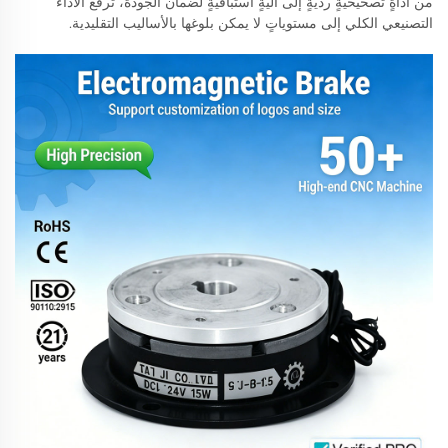
من أداةٍ تصحيحيةٍ ردّيةٍ إلى آليةٍ استباقيةٍ لضمان الجودة، ترفع الأداء
التصنيعي الكلي إلى مستوياتٍ لا يمكن بلوغها بالأساليب التقليدية.