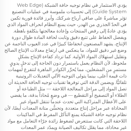
يؤدي الاستثمار في نظام توجيه حافة الشبكة (Web Edge
Guide System) إلى تحسينات ملموسة في عمليات التصنيع
تؤثر مباشرةً على صافي أرباح شركتك. وأبرز فائدة فورية تكمن
في الحدّ الجذري من الهدر، حيث يمنع النظام انحراف المواد الذي
يؤدي عادةً إلى رفض المنتجات وإعادة معالجتها بتكلفةٍ باهظة.
وبفضل الحفاظ على تتبع دقيق وثابت لحافة المادة طوال دورة
الإنتاج، يشهد المصنعون انخفاضًا كبيرًا في عدد العيوب الناجمة عن
وضع غير دقيق للمواد، ما ينعكس في ارتفاع معدلات الإنتاج الصالح
وتقليل استهلاك المواد الأولية. كما تزداد كفاءة الإنتاج بشكلٍ
ملحوظ، لأن النظام يعمل باستمرار دون الحاجة إلى تدخلٍ يدويٍ
مستمرٍ من المشغلين، مما يُحرِّر الكوادر الماهرة لتتفرغ لمهمات
ذات قيمة أعلى، بينما يتولى التوجيه الآلي التعديلات الروتينية
تلقائيًّا. ويضمن الدقة التي توفرها تقنيات توجيه الحافة الحديثة أن
تصل المواد إلى مراحل المعالجة اللاحقة — مثل الطباعة أو
الطلاء أو التصفيح أو التقطيع — في وضعٍ مُحاذاً بدقة، ما يقضي
على الأعطال المتراكبة التي تحدث عندما تنتقل المواد غير
المحاذاة عبر مراحل إنتاج متعددة. وتحسُّن متانة المعدات أيضًا، لأن
نظام توجيه حافة الشبكة يمنع التآكل المفرط في الماكينات
اللاحقة التي كانت ستتعرض لضغوط زائدة جرّاء التعامل مع مواد
غير محاذاة، مما يقلل تكاليف الصيانة ويمدّد عمر المعدات