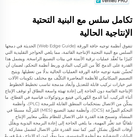
تكامل سلس مع البنية التحتية
الإنتاجية الحالية
تتفوق أنظمة توجيه حافة الورقة (Web Edge Guide) الحديثة في دمجها
السلس مع البنية التحتية الإنتاجية القائمة، مما يلغي الحواجز التقليدية التي
كثيرًا ما تُعقِّد عمليات ترقية الأتمتة في بيئات التصنيع الراسخة. ويشمل هذا
القدرة على الدمج كلاً من التركيب المادي وربط أنظمة التحكم، لضمان أن
تُحسِّن تقنية توجيه حافة الورقة العمليات الحالية بدلًا من تعطيلها. ويتيح
التصميم الميكانيكي للأنظمة المعاصرة التكيُّف مع مختلف تكوينات الآلات
عبر خيارات تركيب قابلة للتعديل وأبعاد مدمجة تناسب تخطيط الخطوط
الإنتاجية القائمة دون الحاجة إلى إعادة تهيئة واسعة النطاق أو توقف الإنتاج
أثناء التركيب. أما الدمج الكهربائي فيتبع بروتوكولات قياسية في القطاع، ما
يمكِّن من الاتصال بمتحكمات المنطق القابلة للبرمجة (PLC)، وأنظمة
التحكم الموزَّعة (DCS)، وأنظمة تنفيذ التصنيع (MES) المُركَّبة مسبقًا في
المنشأة. وتسمح هذه القدرة على الاتصال للنظام بتلقِّي معايير الإنتاج
تلقائيًّا عند تغيُّر المهمة، ما يلغي الحاجة إلى إعادة البرمجة اليدوية ويقلِّل
أوقات التحوُّل بشكلٍ كبير. كما تمتد القدرة على الاتصال لتشمل مشاركة
البيانات التشغيلية مع أنظمة المؤسسة، مما يوفِّر لمدراء الإنتاج رؤيةً فوريةً