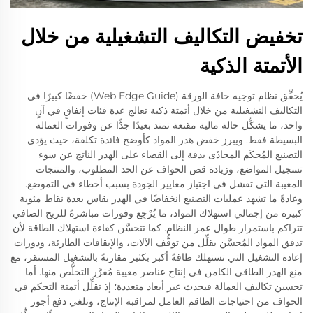
تخفيض التكاليف التشغيلية من خلال
الأتمتة الذكية
يُحقِّق نظام توجيه حافة الورقة (Web Edge Guide) خفضًا كبيرًا في
التكاليف التشغيلية من خلال أتمتة ذكية تعالج عدة فئات إنفاقٍ في آنٍ
واحد، ما يشكِّل حالة مالية مقنعة تمتد بعيدًا جدًّا عن وفورات العمالة
البسيطة فقط. ويبرز خفض هدر المواد كأوضح فائدة تكلفة، حيث يؤدي
التصنيع المُحكَم المحاذَى بدقة إلى القضاء على الهدر الناتج عن سوء
تسجيل المواضع، وزيادة قص الحواف عن الحد المطلوب، والمنتجات
المعيبة التي تفشل في اجتياز معايير الجودة بسبب أخطاء في التموضع.
وعادةً ما تشهد عمليات التصنيع انخفاضًا في الهدر يقاس بعدة نقاط مئوية
كبيرة من إجمالي استهلاك المواد، ما يُرْجِع وفورات مباشرةً للربح الصافي
تتراكم باستمرار طوال عمر النظام. كما تتحسَّن كفاءة استهلاك الطاقة لأن
تدفق المواد المُحسَّن يقلِّل من توقُّف الآلات، والإيقافات الطارئة، ودورات
إعادة التشغيل التي تستهلك طاقةً أكبر بكثير مقارنةً بالتشغيل المستقر، مع
منع الهدر الطاقي الكامن في إنتاج عناصر معيبة مُقرَّر التخلُّص منها. أما
تحسين تكاليف العمالة فيحدث عبر أبعاد متعددة؛ إذ تقلِّل أتمتة التحكم في
الحواف من احتياجات الطاقم العامل لمراقبة الإنتاج، وتلغي دفع أجور