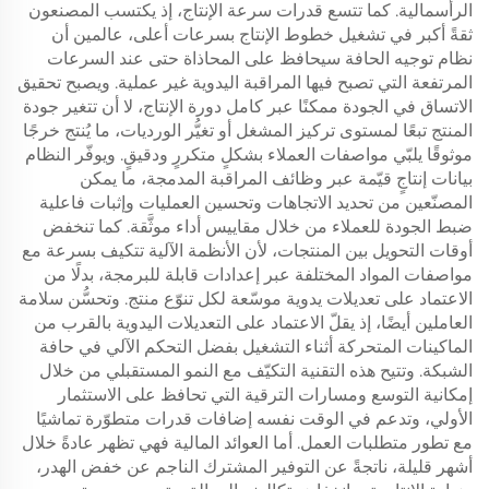
الرأسمالية. كما تتسع قدرات سرعة الإنتاج، إذ يكتسب المصنعون
ثقةً أكبر في تشغيل خطوط الإنتاج بسرعات أعلى، عالمين أن
نظام توجيه الحافة سيحافظ على المحاذاة حتى عند السرعات
المرتفعة التي تصبح فيها المراقبة اليدوية غير عملية. ويصبح تحقيق
الاتساق في الجودة ممكنًا عبر كامل دورة الإنتاج، لا أن تتغير جودة
المنتج تبعًا لمستوى تركيز المشغل أو تغيُّر الورديات، ما يُنتج خرجًا
موثوقًا يلبّي مواصفات العملاء بشكلٍ متكررٍ ودقيقٍ. ويوفّر النظام
بيانات إنتاجٍ قيّمة عبر وظائف المراقبة المدمجة، ما يمكن
المصنّعين من تحديد الاتجاهات وتحسين العمليات وإثبات فاعلية
ضبط الجودة للعملاء من خلال مقاييس أداء موثَّقة. كما تنخفض
أوقات التحويل بين المنتجات، لأن الأنظمة الآلية تتكيف بسرعة مع
مواصفات المواد المختلفة عبر إعدادات قابلة للبرمجة، بدلًا من
الاعتماد على تعديلات يدوية موسّعة لكل تنوّع منتج. وتحسُّن سلامة
العاملين أيضًا، إذ يقلّ الاعتماد على التعديلات اليدوية بالقرب من
الماكينات المتحركة أثناء التشغيل بفضل التحكم الآلي في حافة
الشبكة. وتتيح هذه التقنية التكيّف مع النمو المستقبلي من خلال
إمكانية التوسع ومسارات الترقية التي تحافظ على الاستثمار
الأولي، وتدعم في الوقت نفسه إضافات قدرات متطوّرة تماشيًا
مع تطور متطلبات العمل. أما العوائد المالية فهي تظهر عادةً خلال
أشهر قليلة، ناتجةً عن التوفير المشترك الناجم عن خفض الهدر،