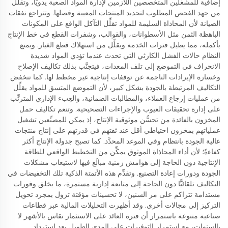
إضافية للمشغلين المتخصصين اللازمين لإدارة المواد الصعبة يدويًّا، وتقلِّل
من جهد الفحص المطلوب لتحديد المنتجات المعيبة وفصلها. وتتراجع نفقات
الصيانة لأن المحاذاة السليمة للمواد تقلِّل التآكل الواقع على المكونات
الباهظة الثمن مثل الأسطوانات، والقوالب، وشفرات القطع في خط الإنتاج
بأكمله، مما يطيل فترات الخدمة ويقلِّل من استهلاك قطع الغيار. ويمنع
النظام حالات الفشل الكارثي التي تحدث عندما تؤدي المواد شديدة
الانحراف في التموضع إلى تلف المعدات، فيتجنَّب بذلك تكاليف الإصلاح
وخسارة الإيرادات الناجمة عن توقفات إنتاجية غير مخطط لها. كما تنخفض
التكاليف المرتبطة بالجودة بشكل كبير، لأن التموضع المتسق للمواد يقلِّل
من عمليات إرجاع العملاء، والمطالبات الضمانية، والعِبء الإداري المترتِّب
على إدارة تحقيقات العيوب والإجراءات التصحيحية. وتنعم تكاليف حمل
المخزون بالفائدة من تحسُّن موثوقية الإنتاج، إذ يمكن للمصنِّعين تشغيل
عملياتهم بمخزون احتياطي أقل عند ثقتهم في قدرتهم على إنتاج منتجات
عالية الجودة بانتظام وفي الموعد المحدَّد. كما تصبح جدولة الإنتاج أكثر
كفاءةً؛ لأن أداء المحاذاة الموثوق يمكِّن من التخطيط الواقعي للطاقة
الإنتاجية دون الحاجة إلى هوامش زمنية مبالَغ فيها لاستيعاب مشكلات
الجودة ودورات إعادة التصنيع. وتقدِّم هذه الأتمتة الذكية تلك التخفيضات في
التكاليف تلقائيًّا دون الحاجة إلى متابعة إدارية مستمرة، ما يخلق وفورات
مستدامة تتراكم على مر السنين، لا تحسينات مؤقتة تزول بمجرد تحويل
التركيز إلى مجالات أخرى. وقد أظهرت التحليلات المالية عبر قطاعات
صناعية متنوعة باستمرار أن فترة العائد على الاستثمار تقاس بالأشهر لا
بالسنوات، مع استمرار التوفيرات على المدى الطويل بعد استرداد