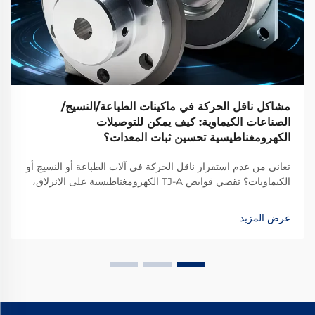
مشاكل ناقل الحركة في ماكينات الطباعة/النسيج/
الصناعات الكيماوية: كيف يمكن للتوصيلات
الكهرومغناطيسية تحسين ثبات المعدات؟
تعاني من عدم استقرار ناقل الحركة في آلات الطباعة أو النسيج أو
الكيماويات؟ تقضي قوابض TJ-A الكهرومغناطيسية على الانزلاق،
وترفع الإنتاج بنسبة 15–20٪، وتضمن سلامة خالية من الأسبستوس.
اكتشف كيف تحقق الشركات المصنعة الرائدة عالميًا موثوقية بنسبة
عرض المزيد
99.8٪ — طلب ورقة المواصفات اليوم.