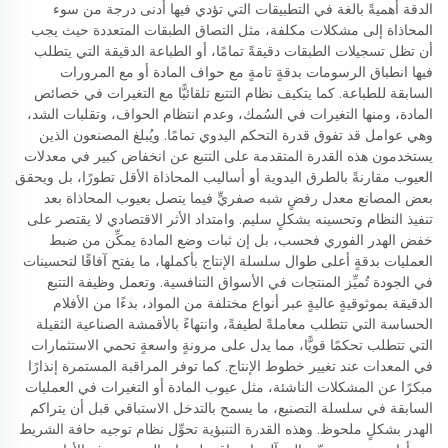
الدقة أهميةً بالغة في التطبيقات التي تؤدي فيها أدنى درجة من سوء
المحاذاة إلى مشكلات مكلفة، مثل التصاق الطبقات المتعددة حيث يجب
أن تظل تسجيلات الطبقات دقيقةً تمامًا، أو الطباعة الدقيقة التي يتطلب
فيها انطباق الرسومات بدقةٍ تامةٍ مع حواف المادة أو مع المرورات
السابقة للطباعة. كما يتكيف نظام التتبع تلقائيًّا مع التغيرات في خصائص
المادة، ومنها التغيرات في السُمك، وعدم انتظام الحواف، وتقلبات الشد،
وهي عوامل قد تفوق قدرة التحكم اليدوي تمامًا. ويُبلغ المصنعون الذين
يستخدمون هذه القدرة المتقدمة على التتبع عن انخفاض كبير في معدلات
العيوب مقارنةً بالطرق اليدوية أو أساليب المحاذاة الأقل تطورًا، بل ويحقق
بعض المصانع معدل رفضٍ شبه صفريٍّ فيما يتصل بعيوب المحاذاة بعد
تنفيذ النظام وتحسينه بشكلٍ سليم. وامتداد الأثر الاقتصادي لا يقتصر على
خفض الهدر الفوري فحسب، بل إن ثبات وضع المادة يمكِّن من ضبط
العمليات بدقةٍ أعلى طوال سلسلة الإنتاج بأكملها، ما يفتح آفاقًا لتحسينات
في الجودة تُميِّز المنتجات في الأسواق التنافسية. وتعمل وظيفة التتبع
الدقيقة بموثوقيةٍ عاليةٍ عبر أنواع مختلفة من المواد، بدءًا من الأفلام
الحساسة التي تتطلب معاملةً لطيفةً، وانتهاءً بالأقمشة الصناعية الثقيلة
التي تتطلب تحكمًا قويًّا، مما يدل على مرونةٍ واسعةٍ تحمي الاستثمارات
في المعدات عند تغيير خطوط الإنتاج. كما توفر المراقبة المستمرة إنذارًا
مبكرًا عن المشكلات الناشئة، مثل عيوب المادة أو التغيرات في العمليات
السابقة في سلسلة التصنيع، ما يسمح بالتدخل الاستباقي قبل أن يتراكم
الهدر بشكلٍ ملحوظ. وهذه القدرة التنبؤية تحوِّل نظام توجيه حافة الشريط