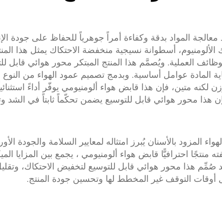
 معالجة المواد بدقة وكفاءة أمراً جوهرياً للحفاظ على جودة الإ
محور هوائي قابل لل
دة عوامل أساسية. وبدمج تصميم عمود الهواء من النوع المزود بالأسنان (t
ن لكنه متين، فإن هذا
قابض هواء ألومنيومي
يوفّر أداءً استثن
إن هذا
محور هوائي قابل للتوسيع
يضمن تحكّماً ثابتاً في الشد
هواء المزود بالأسنان
يُبرز امتثاله لمعايير السلامة والجودة الأورو
قابض هواء ألومنيومي
، يجمع بين المزايا المي
 صُمِّم هذا
محور هوائي قابل للتوسيع
لتخفيض الاحتكاك، وتقليل 
 أوقات التوقف غير المخطط لها وتحسين جودة المنتج.