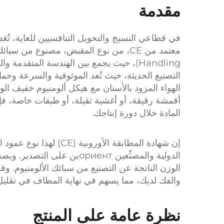
مقدمة
في قطاعي النسيج والتحويل التنافسيين للغاية، تُعَد
معتمد من CE، من نوع المقبض، مصنوع من سبائك الألومنيوم، أسطوانة نسيجية منخفضة الاحتكاك
Handling)، حيث يجمع بين الهندسة المتقدمة والوظائف العملية. ويُصمَّم هذا المنتج المبتكر
التصنيع الحديثة، حيث تُعد الموثوقية والسرعة وحماية الما
الهواء المزود بالأسنان
مع هيكل ألومنيوم خفيف الوز
أقمشة رقيقة، أو أغشية ثقيلة، أو طبقات خاصة، ف
المادة خلال دورة إنتاجك.
إن شهادة المطابقة الأوروبية (CE) لهذا
نوع عمود ال
الدولية والمصنِّعين ориентين على التصدير. وبصفته منتجًا احترافيًّا
الوزن الناتجة عن التصنيع من سبائك الألومنيوم. وقد
والفك لديك، مما يسهم في نهاية المطاف في تقليل
نظرة عامة على المنتج