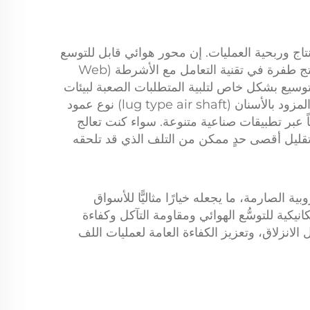
نتاج وربحية العمليات. إن
محور هوائي قابل للتوسع
يمثل هذا المنتج طفرة في تقنية التعامل مع الأشرطة (Web
توسيع
بشكل خاص لتلبية المتطلبات الصعبة لبيئات
lug type air shaf)
نوع عمود
ائياً عبر تطبيقات صناعية متنوعة. سواء كنت تعالج
 وتقليل أقصى حدٍ ممكن من التلف الذي قد تلحقه
بية الصارمة، ما يجعله خيارًا مثاليًّا للأسواق
كانيكية للتوسُّع الهوائي ومقاومة التآكل وكفاءة
الانزلاق، وتعزيز الكفاءة العامة لعمليات اللف