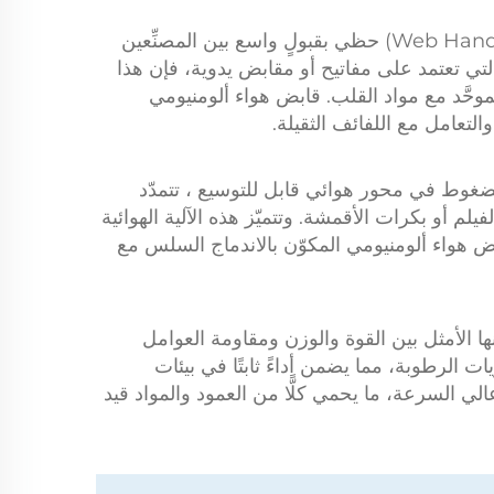
المُدمج في هذا المنتج يمثل نهجًا متطوِّرًا في التعامل مع الأشرطة (Web Handling) حظي بقبولٍ واسع بين المصنِّعين
 التي تعتمد على مفاتيح أو مقابض يدوية، فإن هذا
وحَّد مع مواد القلب.
قابض هواء ألومنيومي
تعامل مع اللفائف الثقيلة.
ء مضغوط في
محور هوائي قابل للتوسيع
، تتمدّد
يلم أو بكرات الأقمشة. وتتميّز هذه الآلية الهوائية
ض هواء ألومنيومي
المكوّن بالاندماج السلس مع
زنها الأمثل بين القوة والوزن ومقاومة العوامل
الرطوبة، مما يضمن أداءً ثابتًا في بيئات
عالي السرعة، ما يحمي كلًّا من العمود والمواد قيد