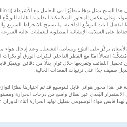
سواء. وعلى عكس المحاور الميكانيكية التقليدية القابلة للتوسُّع
تفعيل آليات التوسُّع الداخلية، ما يسمح بالانخراط السريع والم
 على السلامة الإنشائية المطلوبة للعمليات عالية السرعة وال
الأسنان
يركّز على التنوّع وبساطة التشغيل. وعند إدخال هوا
شكّلةً اتصالاً آمنًا مع القطر الداخلي لبكرات الورق أو بكرات الف
تحميل اللفائف وتفريغها خلال ثوانٍ بدلًا من دقائق. ويتميّز
قاب
ديل طفيف جدًا على ترتيبات المعدات الحالية.
مة في هذا
محور هوائي قابل للتوسيع
قد تم اختيارها نظرًا لتوا
لاستقرار البُعدي عبر نطاق واسع من درجات الحرارة ومستويات 
 لهذا
قابض هواء ألومنيومي
بتقليل توليد الحرارة أثناء الدوران 