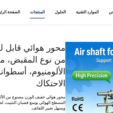
حن
الموارد التقنية
الحلول
المنتجات
الصفحة الرئ
من نوع المقبض، م
الألومنيوم، أسطوا
الاحتكاك
محور هوائي خفيف الوزن مصنوع من الألو
المسطح الهوائي يوسع قضبان التثبيت. لط
ويسهل تغيير اللفائف.