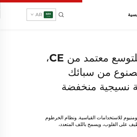
يسية
AR
محور هوائي قابل للتوسع معتمد من CE،
صنوع من سبائك
نة نسيجية منخفضة
منيوم للاستخدامات القياسية. ونظام الخرطوم
يف على القلوب، ويسمح باللف المتعدد،