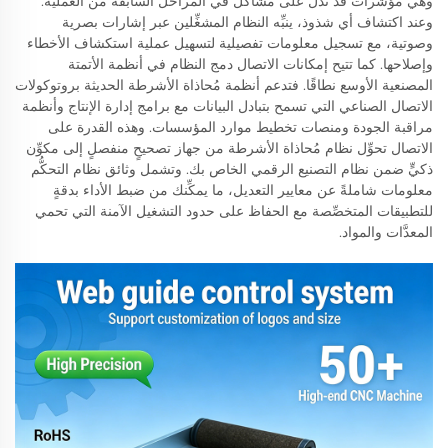
وهي مؤشراتٌ قد تدلُّ على مشاكل في المراحل السابقة من العملية.
وعند اكتشاف أي شذوذ، ينبِّه النظام المشغِّلين عبر إشارات بصرية
وصوتية، مع تسجيل معلومات تفصيلية لتسهيل عملية استكشاف الأخطاء
وإصلاحها. كما تتيح إمكانات الاتصال دمج النظام في أنظمة الأتمتة
المصنعية الأوسع نطاقًا. فتدعم أنظمة مُحاذاة الأشرطة الحديثة بروتوكولات
الاتصال الصناعي التي تسمح بتبادل البيانات مع برامج إدارة الإنتاج وأنظمة
مراقبة الجودة ومنصات تخطيط موارد المؤسسات. وهذه القدرة على
الاتصال تحوِّل نظام مُحاذاة الأشرطة من جهاز تصحيحٍ منفصلٍ إلى مكوِّن
ذكيٍّ ضمن نظام التصنيع الرقمي الخاص بك. وتشمل وثائق نظام التحكُّم
معلومات شاملةً عن معايير التعديل، ما يمكِّنك من ضبط الأداء بدقةٍ
للتطبيقات المتخصِّصة مع الحفاظ على حدود التشغيل الآمنة التي تحمي
المعدَّات والمواد.