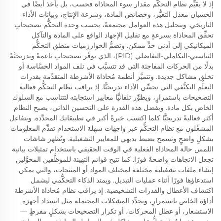
إذ لا يقيِّم نظام التحكُّم مقدار سوء المحاذاة فحسب، بل يأخذ أيضًا في
الحسبان معدل التغيُّر، وخصائص المادة، وسرعة الإنتاج، وبيانات الأداء
التاريخي. وبتحليل هذه العوامل مجتمعةً، يحسب وحدة التحكُّم تصحيحاتٍ
تحقِّق المحاذاة بسرعةٍ مع تقليل الإجهاد الواقع على المادة والتآكل
الميكانيكي إلى أدنى حدٍّ ممكن. وتضمُّ الخوارزميات منطق التحكُّم
التناسبي-التكاملي-التفاضلي (PID)، الذي يوفِّر تصحيحاتٍ ناعمةً وتدريجيَّةً
بدلًا من الحركات المفاجئة التي قد تتسبَّب في تلف المواد الحسَّاسة أو
تخلق مشاكل جديدة. وتتميَّز أنظمة مُحاذاة الأشرطة المتقدِّمة بقدرات
التعلُّم التكيُّفي التي تحسِّن الأداء تدريجيًّا. إذ يراقب نظام التحكُّم فعالية
التصحيحات باستمرارٍ، ويطوِّر تلقائيًّا معايير استجابته لتتناسب مع السلوك
الخاص بكل مادة. وبفضل هذه القدرة على التحسين الذاتي، يصبح النظام
أكثر فعاليةً تدريجيًّا كلما اكتسب خبرةً أكبر في تطبيقاتك المحدَّدة. ويتفاعل
المشغِّلون مع نظام التحكُّم عبر واجهات سهلة الاستخدام تقدِّم المعلومات
بشكلٍ واضحٍ وتسمح بضبط بديهي للمعايير التشغيلية. وتُظهر شاشات
اللمس حالة المحاذاة الفعلية في الوقت الحقيقي باستخدام تمثيلات بيانية
تجعل الاتجاهات واضحةً فورًا. كما تتيح قوائم التهيئة للموظَّفين المخوَّلين
إنشاء ملفات تشغيلية مختلفة لمختلف المواد أو المنتجات، والتي يمكن
استدعاؤها فورًا أثناء عمليات التبديل. ويمتد الذكاء التحكُّمي ليشمل
اكتشاف الأعطال والقدرات التشخيصية. إذ يراقب نظام مُحاذاة الأشرطة
أداؤه الخاص باستمرارٍ، ويحدِّد المشكلات المحتملة مثل انسداد أجهزة
الاستشعار، أو عطل المحركات، أو تكرار التصحيحات بشكلٍ مفرطٍ —