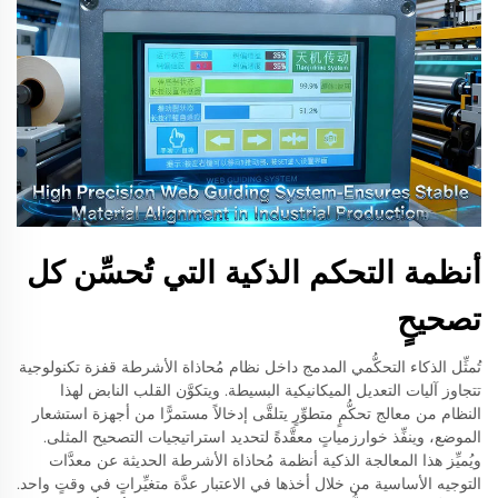
أنظمة التحكم الذكية التي تُحسِّن كل
تصحيحٍ
تُمثِّل الذكاء التحكُّمي المدمج داخل نظام مُحاذاة الأشرطة قفزة تكنولوجية
تتجاوز آليات التعديل الميكانيكية البسيطة. ويتكوَّن القلب النابض لهذا
النظام من معالج تحكُّمٍ متطوِّرٍ يتلقَّى إدخالاً مستمرًّا من أجهزة استشعار
الموضع، وينفِّذ خوارزمياتٍ معقَّدةً لتحديد استراتيجيات التصحيح المثلى.
ويُميِّز هذا المعالجة الذكية أنظمة مُحاذاة الأشرطة الحديثة عن معدَّات
التوجيه الأساسية من خلال أخذها في الاعتبار عدَّة متغيِّراتٍ في وقتٍ واحد.