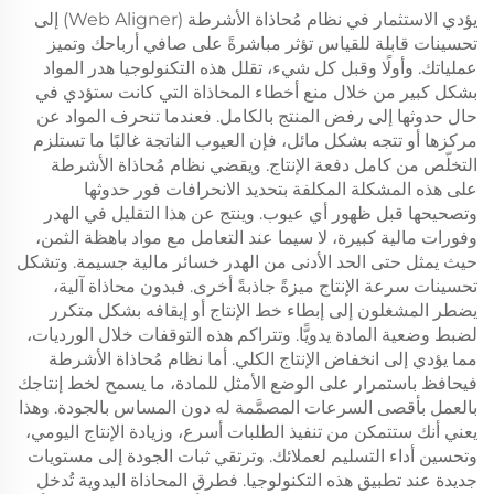
يؤدي الاستثمار في نظام مُحاذاة الأشرطة (Web Aligner) إلى
تحسينات قابلة للقياس تؤثر مباشرةً على صافي أرباحك وتميز
عملياتك. وأولًا وقبل كل شيء، تقلل هذه التكنولوجيا هدر المواد
بشكل كبير من خلال منع أخطاء المحاذاة التي كانت ستؤدي في
حال حدوثها إلى رفض المنتج بالكامل. فعندما تنحرف المواد عن
مركزها أو تتجه بشكل مائل، فإن العيوب الناتجة غالبًا ما تستلزم
التخلّص من كامل دفعة الإنتاج. ويقضي نظام مُحاذاة الأشرطة
على هذه المشكلة المكلفة بتحديد الانحرافات فور حدوثها
وتصحيحها قبل ظهور أي عيوب. وينتج عن هذا التقليل في الهدر
وفورات مالية كبيرة، لا سيما عند التعامل مع مواد باهظة الثمن،
حيث يمثل حتى الحد الأدنى من الهدر خسائر مالية جسيمة. وتشكل
تحسينات سرعة الإنتاج ميزةً جاذبةً أخرى. فبدون محاذاة آلية،
يضطر المشغلون إلى إبطاء خط الإنتاج أو إيقافه بشكل متكرر
لضبط وضعية المادة يدويًّا. وتتراكم هذه التوقفات خلال الورديات،
مما يؤدي إلى انخفاض الإنتاج الكلي. أما نظام مُحاذاة الأشرطة
فيحافظ باستمرار على الوضع الأمثل للمادة، ما يسمح لخط إنتاجك
بالعمل بأقصى السرعات المصمَّمة له دون المساس بالجودة. وهذا
يعني أنك ستتمكن من تنفيذ الطلبات أسرع، وزيادة الإنتاج اليومي،
وتحسين أداء التسليم لعملائك. وترتقي ثبات الجودة إلى مستويات
جديدة عند تطبيق هذه التكنولوجيا. فطرق المحاذاة اليدوية تُدخل