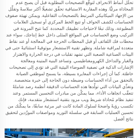
تحلِّل أنماط الانحراف لتوقُّع التصحيحات المطلوبة قبل أن يصبح عدم
المحاذاة مرئيًّا. وهذه المقاربة الاستباقية تحقِّق تشغيلًا أكثر سلاسةً وتقلِّل
من الإجهاد الميكانيكي المرتبط بالتصحيحات التفاعلية. ويمكن تهيئة صفوف
الحساسات لكشف الحواف أو تتبع الخط المركزي أو تسجيل العلامات
المطبوعة، وذلك تبعًا لاحتياجات تطبيقك المحددة. كما تتيح المرونة في
التركيب وضع الحساسات في المواقع المثلى داخل خط إنتاجك، سواء عند
محطات فك اللفائف أو قبل المحطات الحرجة في المعالجة أو عند نقاط
متعددة لمراقبة شاملة. وتظهر تقنية الاستشعار موثوقيةً استثنائيةً حتى في
البيئات الصناعية الصعبة التي تشهد تقلبات في درجة الحرارة والاهتزاز
والغبار والتداخل الكهرومغناطيسي. وتساعد البنية المتينة ومعالجة
الإشارات الذكية في تصفية الضوضاء البيئية التي قد تؤدي إلى تصحيحات
خاطئة. كما أن إجراءات المعايرة بسيطة، ما يسمح لموظفي الصيانة
بالتحقق من أداء الحساسات وضبطه دون الحاجة إلى خبرة متخصصة.
وتغذِّي البيانات التي تولِّدها هذه الحساسات الدقيقة أنظمة رصد شاملةً
تتعقَّب اتجاهات الأداء، مما يمكِّن من مبادرات التحسين المستمر. وعند
تنفيذ نظام مُحاذاة شريط ويب مزود بتقنية استشعار متقدمة، فإنك
تكتسب رؤيةً واضحةً لسلوك المادة كانت غير مرئية سابقًا، ما يمكِّنك من
تحسين العمليات السابقة في سلسلة التوريد ومواصفات المورِّدين لتحقيق
نتائج أفضل.