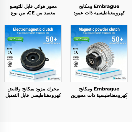
Embrague ومكابح
محور هوائي قابل للتوسع
كهرومغناطيسية ذات عمود
معتمد من CE، من نوع
واحد، عالية الجودة، وفق
المقبض، مصنوع من سبائك
معايير OEM وDIN، جديدة
الألومنيوم، أسطوانة نسيجية
منخفضة الاحتكاك
Embrague ومكابح
محرك مزود بمكابح وقابض
كهرومغناطيسية ذات محورين
كهرومغناطيسي قابل التعديل
أو محور واحد، تعمل بجهد 24
عزم الدوران من طراز TJ-
فولت، مع وحدة تحكم في
C، جهد تشغيل 24 فولت تيار
التوتر تتراوح بين ٢٫٥ و٤٠
مستمر، وقدرة 8 واط،
كجم
ومزود بمحمل لاستخدامه في
آلات النسيج