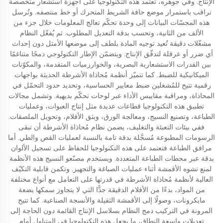
الإنتاج. وفي جوهره، تعتمد هذه التكنولوجيا على أجهزة استشعار متخصصة
تراقب باستمرار موضع حافة الشريط المتحرك أو خط منتصفه. وتُرسل
هذه المجسّات البيانات إلى وحدة تحكّم تعالج المعلومات خلال جزء من
الألف من الثانية، وتحسب بدقة التعديل المطلوب. ثم يُفعّل النظام
مشغّلات دقيقة تُعيد توجيه المادة بلطف إلى موضعها الأمثل دون إحداث
أي ضرر أو عرقلة لتدفّق الإنتاج. ويتضمّن الإطار التكنولوجي دمجًا متناغمًا
بين القدرات الاستشعارية البصرية، والخوارزميات المتقدمة، والمكوّنات
الميكانيكية للضبط. كما تتميّز أنظمة مُحاذاة الأشرطة الحديثة بواجهات
رقمية تتيح للمُشغلين ضبط معايير الحساسية، وتحديد حدود التحمّل في
المحاذاة، ومراقبة مقاييس الأداء عبر لوحات تحكّم بديهية. وتشمل مجالات
تطبيق هذه التكنولوجيا قطاعات عديدة مثل إنتاج العبوات، وعمليات
الطباعة، وتصنيع النسيج، ومعالجة الورق، وبثق الأفلام، وتحويل الملصقات.
ففي بيئات التعبئة والتغليف، يضمن نظام مُحاذاة الأشرطة أن تبقى
الرسومات المطبوعة مُسجَّلة بدقة تامة بالنسبة لعمليات القص والطي. أما
مرافق الطباعة فتعتمد على هذه التكنولوجيا للحفاظ على تسجيل الألوان
بدقة عبر محطات الطباعة المتعددة. ويستخدم مصنّعو النسيج هذه الأنظمة
لمنع تشوه الأقمشة أثناء عمليات الصباغة والتجهيز. وتكمن قابلية التكيّف
العالية لأنظمة مُحاذاة الأشرطة في قدرتها على التعامل مع أنواع مختلفة
من المواد، بدءًا من الأفلام الدقيقة جدًّا التي لا يتجاوز سمكها بضعة
مايكرونات، وصولًا إلى الأقمشة الثقيلة والأنسجة الصناعية. كما تتيح
المرونة في التركيب دمج النظام بسلاسل الإنتاج القائمة دون الحاجة إلى
تعديلات واسعة النطاق، ما يجعل هذه التكنولوجيا في المتناول أمام