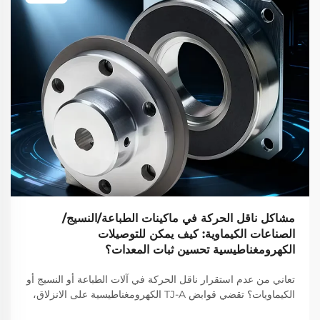
مشاكل ناقل الحركة في ماكينات الطباعة/النسيج/
الصناعات الكيماوية: كيف يمكن للتوصيلات
الكهرومغناطيسية تحسين ثبات المعدات؟
تعاني من عدم استقرار ناقل الحركة في آلات الطباعة أو النسيج أو
الكيماويات؟ تقضي قوابض TJ-A الكهرومغناطيسية على الانزلاق،
وترفع الإنتاج بنسبة 15–20٪، وتضمن سلامة خالية من الأسبستوس.