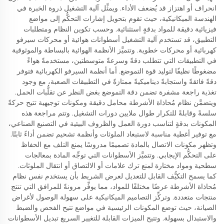
انحراف أو اهتزاز قد يُضعف الأداء. ويمثِّل آلية التشغيل ذروة الخبرة في
الهندسة الميكانيكية، حيث تقوم بتحويل إشارات التحكُّم إلى مواضع
فيزيائية دقيقة للمواد بدقةٍ استثنائية. وحسب تكوين النظام ومتطلبات
التطبيق، قد تستخدم آلية التشغيل أسطوانات هوائية أو محركات سيرفو
كهربائية أو محركات خطوية. وتتميَّز الأنظمة الهوائية بالبساطة والموثوقية
في التطبيقات التي تتطلب دقةً وسرعةً متوسطتين، مستخدمةً هواءً
مضغوطًا نظيفًا لتوليد قوة التموضع. أما أنظمة السيرفو الكهربائية فتوفر
دقةً فائقةً واستجابةً ديناميكيةً ممتازةً في التطبيقات الصعبة، مع وجود
تغذية راجعة مشفرة تضمن دقة التموضع بغض النظر عن تقلُّبات الحمل.
ويتضمَّن نظام مُحاذاة الأشرطة محامل دقيقة ومكونات توجيهية تتيح حركةً
سلسةً وقابلةً للتكرار طوال ملايين دورات التشغيل. وتتم مراجعة هذه
المكونات بدقةٍ لتناسب دورة العمل والظروف البيئية في التصنيع الصناعي،
مع توفير أغطية مناسبة لاستبعاد الملوثات وأنظمة تشحيم تضمن أداءً ثابتًا.
وتظهر مكونات الاتصال بالمادة تصميمًا مدروسًا يمنع التلف مع الحفاظ
على التحكُّم الإيجابي. وتتميَّز الأسطوانات التي توجِّه المادة بمعالجات
سطحية ومواد مختارة لمنع ترك علامات أو الالتصاق أو انتقال الملوثات.
كما يسمح التكيُّف القابل للتعديل لعرض الشريط بأن يستخدم نفس نظام
مُحاذاة الأشرطة عرضًا مختلفًا للمواد، مما يوفِّر مرونةً للمرافق التي تنتج
منتجات متعددة. وتركِّز التصاميم الميكانيكية على سهولة الوصول لأغراض
الصيانة، حيث توضع المكونات الرئيسية في مواضع تتيح الفحص والضبط
والاستبدال بسهولة. وتتيح الميزات القابلة للتغيير السريع تبديل الأسطوانات