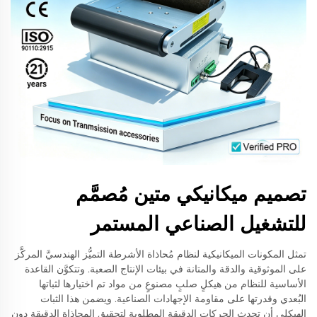
تصميم ميكانيكي متين مُصمَّم
للتشغيل الصناعي المستمر
تمثل المكونات الميكانيكية لنظام مُحاذاة الأشرطة التميُّز الهندسيَّ المركَّز
على الموثوقية والدقة والمتانة في بيئات الإنتاج الصعبة. وتتكوَّن القاعدة
الأساسية للنظام من هيكلٍ صلبٍ مصنوعٍ من مواد تم اختيارها لثباتها
البُعدي وقدرتها على مقاومة الإجهادات الصناعية. ويضمن هذا الثبات
الهيكلي أن تحدث الحركات الدقيقة المطلوبة لتحقيق المحاذاة الدقيقة دون