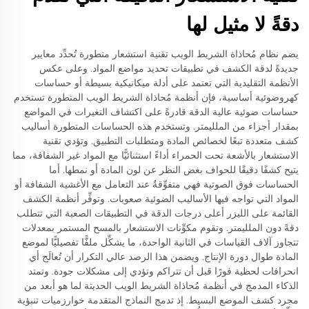
دقةً لا مثيل لها
يضم نظام مُحاذاة الشريط الويب تقنية استشعار متطورة تُحدِّد معايير
جديدةً لدقة الكشف في تطبيقات تحديد مواضع المواد. وعلى عكس
الأنظمة التقليدية التي تعتمد على أدلة ميكانيكية بسيطة أو حساسات
كهروضوئية أساسية، فإن أنظمة مُحاذاة الشريط الويب المتطورة تستخدم
حساسات ضوئية عالية الدقة قادرةً على اكتشاف التغيرات في المواضع
بمقدار أجزاء من الملليمتر. وتستخدم هذه الحساسات المتطورة أساليب
كشف متعددة تبعًا لخصائص المادة ومتطلبات التطبيق. وتؤدي تقنية
الاستشعار بالأشعة تحت الحمراء أداءً استثنائيًّا مع المواد غير الشفافة، مما
يتيح كشفًا دقيقًا للحواف بغض النظر عن لون المادة أو نمطها. أما
الحساسات فوق الصوتية فهي متفوِّقةٌ عند التعامل مع الأغشية الشفافة أو
المواد التي تواجه فيها الأساليب الضوئية صعوبات. وتوفِّر أنظمة الكشف
القائمة على الليزر أعلى درجات الدقة في التطبيقات الصعبة التي تتطلب
دقةً دون الملليمتر. وتقوم مكوِّنات الاستشعار بالمسح المستمر بمعدلات
تتجاوز آلاف القياسات في الثانية الواحدة، ما يشكِّل ملفًّا تفصيليًّا لموضع
المادة طوال دورة الإنتاج. ويضمن هذا الرصد عالي التكرار أن تُعالَج أي
انحرافات لحظية فورًا قبل أن تتراكم وتؤدي إلى مشكلات جودة. وتمتد
الذكاء المدمج في أنظمة مُحاذاة الشريط الويب الحديثة لما هو أبعد من
مجرد كشف الموضع البسيط. إذ تدمج النماذج المتقدمة خوارزميات تنبؤية