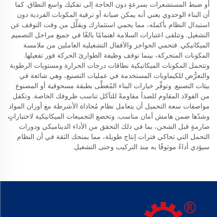
أو ضبط المستشعرات بسرعةٍ دون الحاجة إلى تفكيك واسع النطاق. كما
أن البناء الوحدوي يعني أنه يمكن صيانة أو ترقية المكونات الفردية دون
استبدال النظام بأكمله، مما يحمي استثمارك ويقلِّل من وقت التوقف عن
التشغيل. وتتلقى اعتبارات السلامة اهتمامًا بالغًا في جميع مراحل التصميم
الميكانيكي. فتحمي الحواجز والأقفال التشغيلية العاملين من ملامسة
المكونات المتحركة، بينما توقف وظيفة الطوارئ الحركة فور تفعيلها.
وتتحمل المكونات الميكانيكية نطاقات درجات الحرارة ومستويات الرطوبة
والتعرُّض للكيماويات المستخدمة في عمليات التصنيع، وهي شائعة في
بيئات التصنيع. وتوفِّر خيارات البناء المُغطَّى بطبقة مسحوقية أو المصنوع
من الفولاذ المقاوم للصدأ مقاومةً للتآكل تناسب ظروفك الخاصة. وتكفل
مواصفات سعة التحميل أن يتعامل نظام مُحاذاة الأشرطة مع أوزان المواد
وشدّها ضمن هامش أمان مناسب. وتخضع التجميعات الميكانيكية لاختباراتٍ
صارمةٍ قبل الشحن، بما في ذلك التحقق من الأداء الديناميكي ودورات
التحمل التي تحاكي فترات إنتاج طويلة، مما يمنحك الثقة في أن النظام
سيؤدي أداءً موثوقًا به منذ التركيب وحتى التشغيل.