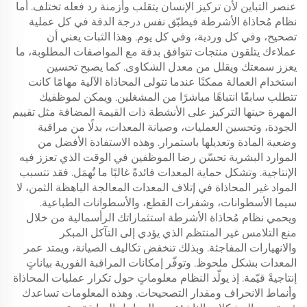
عنصر التباين لأن تركيز الإنسان يتقلب وأزمنة رد فعله تختلف. أما
نظام مُحاذاة الأشرطة فيطبّق نفس درجة الدقة في كل عملية
تصحيح، وفي كل وردية، وفي كل يوم. وهذا الثبات يعني أن
عملاءك يتلقون منتجات تتوافق بدقة مع المواصفات المطلوبة، ما
يعزز سمعتك ويقلل من معدل الشكاوى. كما يصبح تحسين
استخدام العمالة ممكنًا عندما تتولى المحاذاة الآلية مهامًا كانت
تتطلب سابقًا انتباهًا مباشرًا من المشغلين. ويمكن لموظفيك
المهرة حينها التركيز على الأنشطة ذات القيمة المضافة مثل تقييم
الجودة، وتحسين العمليات، وصيانة المعدات، بدلًا من مراقبة
وضعية المادة وتعديلها باستمرار. وهذه الاستفادة الأفضل من
الموارد البشرية تحسّن رضا الموظفين في الوقت الذي تعزز فيه
الإنتاجية. وتشكل حماية المعدات فائدةً غالبًا ما تُهمَل. فقد تتسبب
المواد غير المحاذاة في إتلاف المعدات المعالجة الباهظة الثمن، لا
سيما الأسطوانات، وشفرات القطع، والأسطوانات الطباعية.
ويحمي نظام مُحاذاة الأشرطة استثماراتك الرأسمالية من خلال
منع التلامس غير المنتظم الذي يؤدي إلى التآكل المبكر
والانهيارات المفاجئة. وبذلك تنخفض تكاليف الصيانة، ويمتد عمر
المعدات بشكل ملحوظ. وتوفّر إمكانات المراقبة الفورية بياناتٍ
إنتاجيةً قيّمة. إذ يولّد النظام معلوماتٍ حول تكرار عمليات المحاذاة
وأنماط الانحراف ومقدار التصحيحات. وهذه المعلومات تساعدك