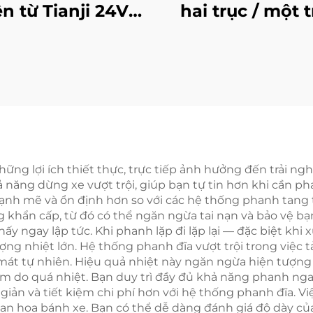
ện từ Tianji 24V
hai trục / một t
ng thép, hàng
điều khiển lực 
nh hãng (OEM),
24V, 2,5–40 
hể tùy chỉnh cho
áy photocopy
ững lợi ích thiết thực, trực tiếp ảnh hưởng đến trải ng
hả năng dừng xe vượt trội, giúp bạn tự tin hơn khi cần 
 mạnh mẽ và ổn định hơn so với các hệ thống phanh tan
khẩn cấp, từ đó có thể ngăn ngừa tai nạn và bảo vệ bạ
ấy ngay lập tức. Khi phanh lặp đi lặp lại — đặc biệt khi
ng nhiệt lớn. Hệ thống phanh đĩa vượt trội trong việc 
 mát tự nhiên. Hiệu quả nhiệt này ngăn ngừa hiện tượng
m do quá nhiệt. Bạn duy trì đầy đủ khả năng phanh ngay
iản và tiết kiệm chi phí hơn với hệ thống phanh đĩa. 
c nan hoa bánh xe. Bạn có thể dễ dàng đánh giá độ dày c