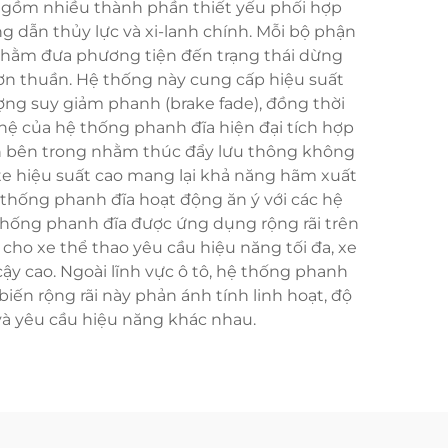
o gồm nhiều thành phần thiết yếu phối hợp
 dẫn thủy lực và xi-lanh chính. Mỗi bộ phận
nhằm đưa phương tiện đến trạng thái dừng
ơn thuần. Hệ thống này cung cấp hiệu suất
ợng suy giảm phanh (brake fade), đồng thời
hệ của hệ thống phanh đĩa hiện đại tích hợp
 dẫn bên trong nhằm thúc đẩy lưu thông không
te hiệu suất cao mang lại khả năng hãm xuất
 thống phanh đĩa hoạt động ăn ý với các hệ
thống phanh đĩa được ứng dụng rộng rãi trên
cho xe thể thao yêu cầu hiệu năng tối đa, xe
ậy cao. Ngoài lĩnh vực ô tô, hệ thống phanh
ến rộng rãi này phản ánh tính linh hoạt, độ
và yêu cầu hiệu năng khác nhau.