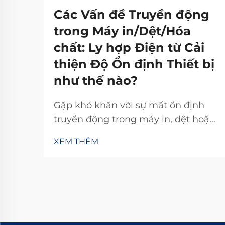
Các Vấn đề Truyền động
trong Máy in/Dệt/Hóa
chất: Ly hợp Điện từ Cải
thiện Độ Ổn định Thiết bị
như thế nào?
Gặp khó khăn với sự mất ổn định
truyền động trong máy in, dệt hoặc
hóa chất? Bộ ly hợp điện từ TJ-A loại
XEM THÊM
bỏ hiện tượng trượt, tăng năng suất
15–20% và đảm bảo an toàn không
chứa amiăng. Khám phá cách các
nhà sản xuất hàng đầu thế giới đạt
độ tin cậy 99,8%—yêu cầu bảng
thông số kỹ thuật ngay hôm nay.