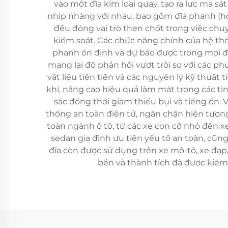
vào một đĩa kim loại quay, tạo ra lực ma
nhịp nhàng với nhau, bao gồm đĩa phanh (ho
đều đóng vai trò then chốt trong việc c
kiểm soát. Các chức năng chính của hệ th
phanh ổn định và dự báo được trong mọi đi
mang lại độ phản hồi vượt trội so với các 
vật liệu tiên tiến và các nguyên lý kỹ thuậ
khí, nâng cao hiệu quả làm mát trong các t
sắc đồng thời giảm thiểu bụi và tiếng ồn.
thống an toàn điện tử, ngăn chặn hiện tượn
toàn ngành ô tô, từ các xe con cỡ nhỏ đến x
sedan gia đình ưu tiên yếu tố an toàn, cũn
đĩa còn được sử dụng trên xe mô-tô, xe đạp
bền và thành tích đã được kiểm