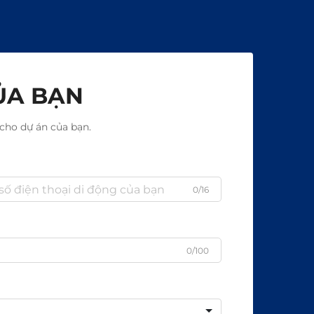
ỦA BẠN
cho dự án của bạn.
0/16
0/100