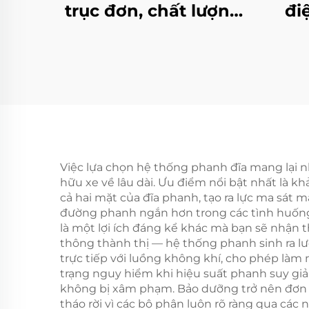
trục đơn, chất lượng
đi
cao, tiêu chuẩn OEM
bằ
DIN, mới
chí
có t
m
Việc lựa chọn hệ thống phanh đĩa mang lại nh
hữu xe về lâu dài. Ưu điểm nổi bật nhất là k
cả hai mặt của đĩa phanh, tạo ra lực ma sát
đường phanh ngắn hơn trong các tình huống 
là một lợi ích đáng kể khác mà bạn sẽ nhận th
thông thành thị — hệ thống phanh sinh ra lượ
trực tiếp với luồng không khí, cho phép làm
trạng nguy hiểm khi hiệu suất phanh suy giả
không bị xâm phạm. Bảo dưỡng trở nên đơn g
tháo rời vì các bộ phận luôn rõ ràng qua cá