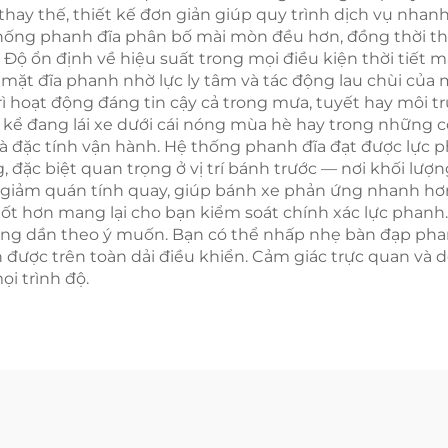
hay thế, thiết kế đơn giản giúp quy trình dịch vụ nhan
hống phanh đĩa phân bố mài mòn đều hơn, đồng thời thi
Độ ổn định về hiệu suất trong mọi điều kiện thời tiết 
ặt đĩa phanh nhờ lực ly tâm và tác động lau chùi của má
rì hoạt động đáng tin cậy cả trong mưa, tuyết hay môi 
 kể đang lái xe dưới cái nóng mùa hè hay trong những 
u và đặc tính vận hành. Hệ thống phanh đĩa đạt được lực
đặc biệt quan trọng ở vị trí bánh trước — nơi khối lượ
 giảm quán tính quay, giúp bánh xe phản ứng nhanh hơn 
tốt hơn mang lại cho bạn kiểm soát chính xác lực phanh
ăng dần theo ý muốn. Bạn có thể nhấp nhẹ bàn đạp pha
 được trên toàn dải điều khiển. Cảm giác trực quan và dễ
i trình độ.