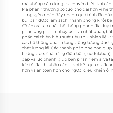
mà không cần dụng cụ chuyên biệt. Khi cần t
Má phanh thường có tuổi thọ dài hơn vì hệ t
— nguyên nhân đẩy nhanh quá trình lão hóa. 
bụi bẩn được làm sạch nhanh chóng khỏi bề m
độ ẩm và tạp chất, hệ thống phanh đĩa duy t
phản ứng phanh nhạy bén và nhất quán, bất
phần cải thiện hiệu suất tiêu thụ nhiên liệ
các hệ thống phanh tang trống tương đương, 
chất lượng lái. Các thành phần nhẹ hơn giúp
thống treo. Khả năng điều tiết (modulation) 
đạp và lực phanh giúp bạn phanh êm ái và t
lực tối đa khi khẩn cấp — với kết quả dự đoán
hơn và an toàn hơn cho người điều khiển ở mọ