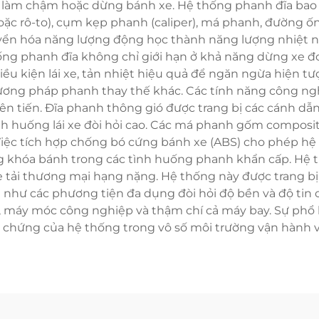
 sát làm chậm hoặc dừng bánh xe. Hệ thống phanh đĩa ba
ặc rô-to), cụm kẹp phanh (caliper), má phanh, đường ống
huyển hóa năng lượng động học thành năng lượng nhiệt 
ống phanh đĩa không chỉ giới hạn ở khả năng dừng xe đ
ều kiện lái xe, tản nhiệt hiệu quả để ngăn ngừa hiện tư
phương pháp phanh thay thế khác. Các tính năng công ng
t tiên tiến. Đĩa phanh thông gió được trang bị các cánh
ình huống lái xe đòi hỏi cao. Các má phanh gốm composi
 Việc tích hợp chống bó cứng bánh xe (ABS) cho phép hệ
g khóa bánh trong các tình huống phanh khẩn cấp. Hệ 
e tải thương mại hạng nặng. Hệ thống này được trang bị 
g như các phương tiện đa dụng đòi hỏi độ bền và độ tin c
, máy móc công nghiệp và thậm chí cả máy bay. Sự phổ bi
 chứng của hệ thống trong vô số môi trường vận hành 