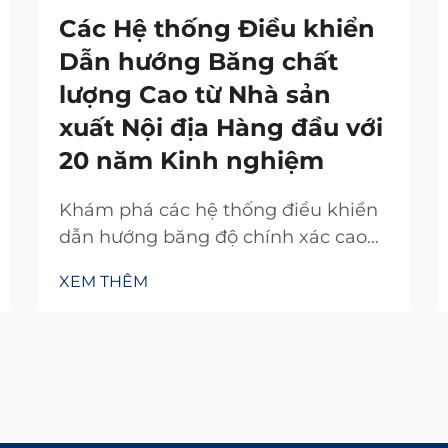
Các Hệ thống Điều khiển
Dẫn hướng Băng chất
lượng Cao từ Nhà sản
xuất Nội địa Hàng đầu với
20 năm Kinh nghiệm
Khám phá các hệ thống điều khiển
dẫn hướng băng độ chính xác cao
từ nhà sản xuất nội địa uy tín với 20
XEM THÊM
năm kinh nghiệm nghiên cứu và
phát triển. Giảm lãng phí, tăng hiệu
suất và đảm bảo độ tin cậy. Yêu cầu
báo giá ngay hôm nay.