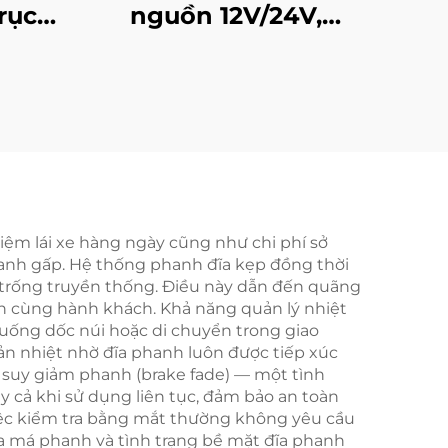
rục,
nguồn 12V/24V,
căng
phanh rô-to, bộ hãm
kg
tốc, linh kiện truyền
động
hiệm lái xe hàng ngày cũng như chi phí sở
phanh gấp. Hệ thống phanh đĩa kẹp đồng thời
g trống truyền thống. Điều này dẫn đến quãng
n cùng hành khách. Khả năng quản lý nhiệt
 xuống dốc núi hoặc di chuyển trong giao
tản nhiệt nhờ đĩa phanh luôn được tiếp xúc
 suy giảm phanh (brake fade) — một tình
 cả khi sử dụng liên tục, đảm bảo an toàn
Việc kiểm tra bằng mắt thường không yêu cầu
ủa má phanh và tình trạng bề mặt đĩa phanh