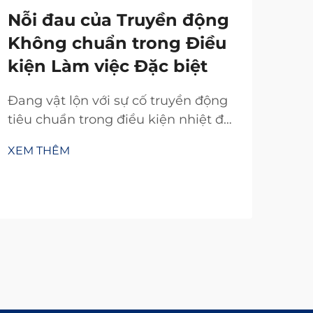
Nỗi đau của Truyền động
Không chuẩn trong Điều
kiện Làm việc Đặc biệt
Đang vật lộn với sự cố truyền động
tiêu chuẩn trong điều kiện nhiệt độ
khắc nghiệt, bụi bẩn hoặc không
XEM THÊM
gian chật hẹp? Truyền động TianJi
với 20 năm nghiên cứu và phát triển
mang đến các bộ ly hợp & phanh
tùy chỉnh đáng tin cậy—thiết kế
theo đúng thông số kỹ thuật của
bạn. Yêu cầu tư vấn kỹ thuật miễn
phí ngay hôm nay.