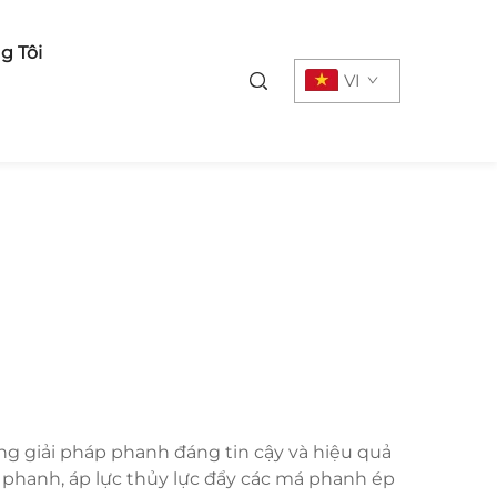
g Tôi
VI
g giải pháp phanh đáng tin cậy và hiệu quả
 phanh, áp lực thủy lực đẩy các má phanh ép